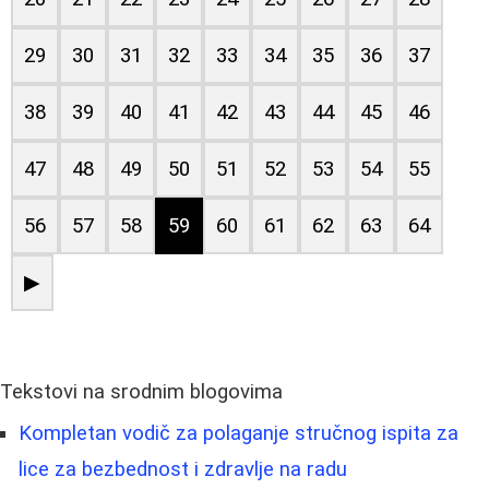
29
30
31
32
33
34
35
36
37
38
39
40
41
42
43
44
45
46
47
48
49
50
51
52
53
54
55
56
57
58
59
60
61
62
63
64
▶
Tekstovi na srodnim blogovima
Kompletan vodič za polaganje stručnog ispita za
lice za bezbednost i zdravlje na radu