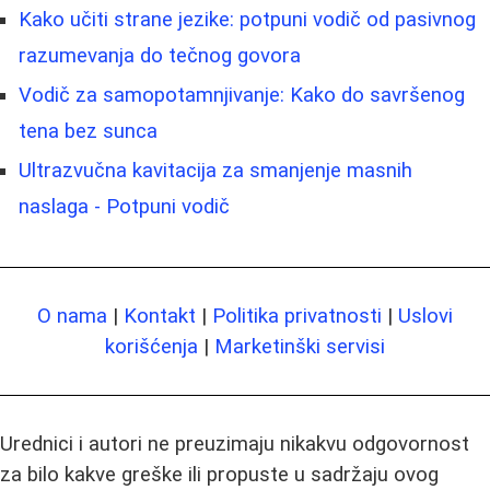
Kako učiti strane jezike: potpuni vodič od pasivnog
razumevanja do tečnog govora
Vodič za samopotamnjivanje: Kako do savršenog
tena bez sunca
Ultrazvučna kavitacija za smanjenje masnih
naslaga - Potpuni vodič
O nama
|
Kontakt
|
Politika privatnosti
|
Uslovi
korišćenja
|
Marketinški servisi
Urednici i autori ne preuzimaju nikakvu odgovornost
za bilo kakve greške ili propuste u sadržaju ovog