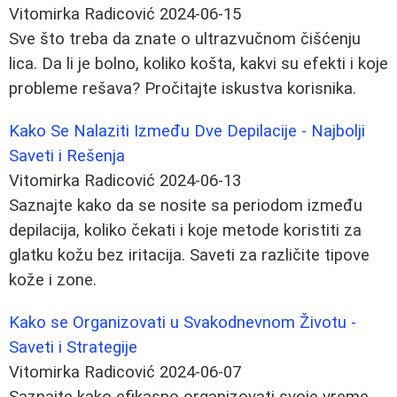
Vitomirka Radicović
2024-06-15
Sve što treba da znate o ultrazvučnom čišćenju
lica. Da li je bolno, koliko košta, kakvi su efekti i koje
probleme rešava? Pročitajte iskustva korisnika.
Kako Se Nalaziti Između Dve Depilacije - Najbolji
Saveti i Rešenja
Vitomirka Radicović
2024-06-13
Saznajte kako da se nosite sa periodom između
depilacija, koliko čekati i koje metode koristiti za
glatku kožu bez iritacija. Saveti za različite tipove
kože i zone.
Kako se Organizovati u Svakodnevnom Životu -
Saveti i Strategije
Vitomirka Radicović
2024-06-07
Saznajte kako efikasno organizovati svoje vreme