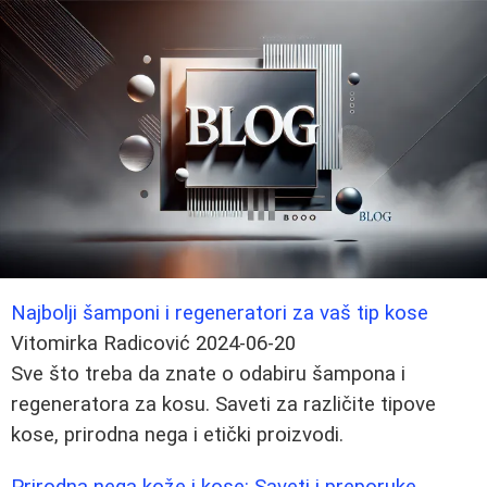
Najbolji šamponi i regeneratori za vaš tip kose
Vitomirka Radicović
2024-06-20
Sve što treba da znate o odabiru šampona i
regeneratora za kosu. Saveti za različite tipove
kose, prirodna nega i etički proizvodi.
Prirodna nega kože i kose: Saveti i preporuke