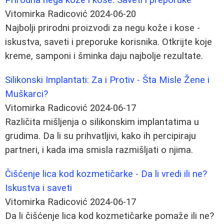
Vitomirka Radicović
2024-06-20
Najbolji prirodni proizvodi za negu kože i kose -
iskustva, saveti i preporuke korisnika. Otkrijte koje
kreme, samponi i šminka daju najbolje rezultate.
Silikonski Implantati: Za i Protiv - Šta Misle Žene i
Muškarci?
Vitomirka Radicović
2024-06-17
Različita mišljenja o silikonskim implantatima u
grudima. Da li su prihvatljivi, kako ih percipiraju
partneri, i kada ima smisla razmišljati o njima.
Čišćenje lica kod kozmetičarke - Da li vredi ili ne?
Iskustva i saveti
Vitomirka Radicović
2024-06-17
Da li čišćenje lica kod kozmetičarke pomaže ili ne?