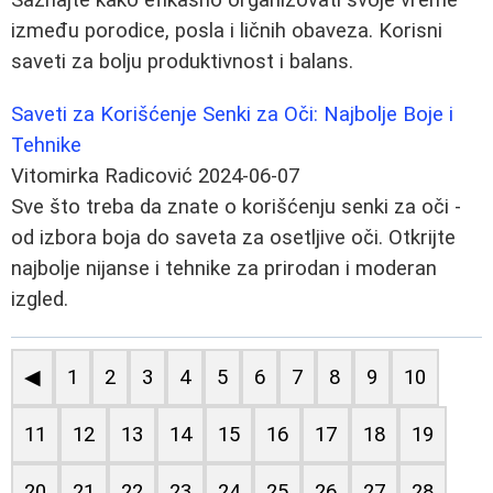
između porodice, posla i ličnih obaveza. Korisni
saveti za bolju produktivnost i balans.
Saveti za Korišćenje Senki za Oči: Najbolje Boje i
Tehnike
Vitomirka Radicović
2024-06-07
Sve što treba da znate o korišćenju senki za oči -
od izbora boja do saveta za osetljive oči. Otkrijte
najbolje nijanse i tehnike za prirodan i moderan
izgled.
◀
1
2
3
4
5
6
7
8
9
10
11
12
13
14
15
16
17
18
19
20
21
22
23
24
25
26
27
28