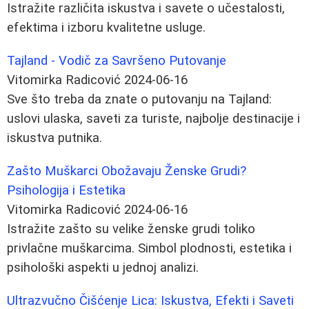
Istražite različita iskustva i savete o učestalosti,
efektima i izboru kvalitetne usluge.
Tajland - Vodič za Savršeno Putovanje
Vitomirka Radicović
2024-06-16
Sve što treba da znate o putovanju na Tajland:
uslovi ulaska, saveti za turiste, najbolje destinacije i
iskustva putnika.
Zašto Muškarci Obožavaju Ženske Grudi?
Psihologija i Estetika
Vitomirka Radicović
2024-06-16
Istražite zašto su velike ženske grudi toliko
privlačne muškarcima. Simbol plodnosti, estetika i
psihološki aspekti u jednoj analizi.
Ultrazvučno Čišćenje Lica: Iskustva, Efekti i Saveti