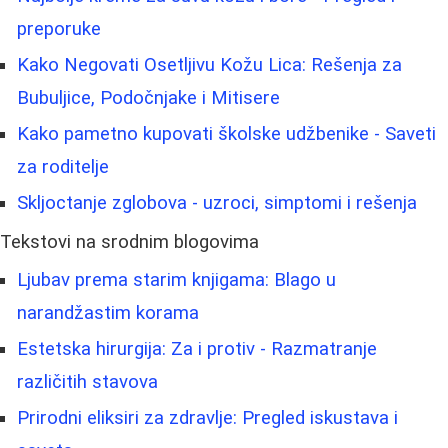
preporuke
Kako Negovati Osetljivu Kožu Lica: Rešenja za
Bubuljice, Podočnjake i Mitisere
Kako pametno kupovati školske udžbenike - Saveti
za roditelje
Skljoctanje zglobova - uzroci, simptomi i rešenja
Tekstovi na srodnim blogovima
Ljubav prema starim knjigama: Blago u
narandžastim korama
Estetska hirurgija: Za i protiv - Razmatranje
različitih stavova
Prirodni eliksiri za zdravlje: Pregled iskustava i