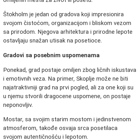
Štokholm je jedan od gradova koji impresionira
svojom čistoćom, organizacijom i bliskom vezom
sa prirodom. Njegova arhitektura i prirodne lepote
ostavljaju snažan utisak na posetioce.
Gradovi sa posebnim uspomenama
Ponekad, grad postaje omiljen zbog ličnih iskustava
i emotivnih veza. Na primer, Skoplje može ne biti
najatraktivniji grad na prvi pogled, ali za one koji su
u njemu stvorili dragocene uspomene, on postaje
neponovljiv.
Mostar, sa svojim starim mostom i jedinstvenom
atmosferom, takođe osvaja srca posetilaca
svojom autentičnošću i lepotom.