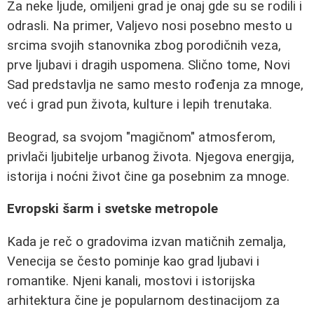
Za neke ljude, omiljeni grad je onaj gde su se rodili i
odrasli. Na primer, Valjevo nosi posebno mesto u
srcima svojih stanovnika zbog porodičnih veza,
prve ljubavi i dragih uspomena. Slično tome, Novi
Sad predstavlja ne samo mesto rođenja za mnoge,
već i grad pun života, kulture i lepih trenutaka.
Beograd, sa svojom "magičnom" atmosferom,
privlači ljubitelje urbanog života. Njegova energija,
istorija i noćni život čine ga posebnim za mnoge.
Evropski šarm i svetske metropole
Kada je reč o gradovima izvan matičnih zemalja,
Venecija se često pominje kao grad ljubavi i
romantike. Njeni kanali, mostovi i istorijska
arhitektura čine je popularnom destinacijom za