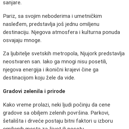
sanjare.
Pariz, sa svojim neboderima i umetničkim
nasleđem, predstavlja još jednu omiljenu
destinaciju. Njegova atmosfera i kulturna ponuda
osvajaju mnoge.
Za ljubitelje svetskih metropola, Njujork predstavlja
neostvaren san. Iako ga mnogi nisu posetili,
njegova energija i ikonični krajevi čine ga
destinacijom koju žele da vide.
Gradovi zelenila i prirode
Kako vreme prolazi, neki ljudi počinju da cene
gradove sa obiljem zelenih površina. Parkovi,
šetališta i drveće postaju bitni faktori u izboru
omiljenih mesta za život ili posetu.