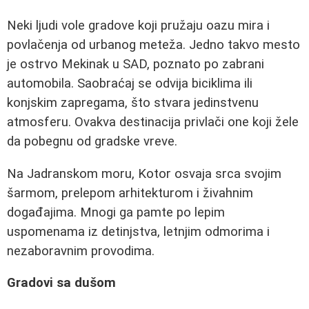
Neki ljudi vole gradove koji pružaju oazu mira i
povlačenja od urbanog meteža. Jedno takvo mesto
je ostrvo Mekinak u SAD, poznato po zabrani
automobila. Saobraćaj se odvija biciklima ili
konjskim zapregama, što stvara jedinstvenu
atmosferu. Ovakva destinacija privlači one koji žele
da pobegnu od gradske vreve.
Na Jadranskom moru, Kotor osvaja srca svojim
šarmom, prelepom arhitekturom i živahnim
događajima. Mnogi ga pamte po lepim
uspomenama iz detinjstva, letnjim odmorima i
nezaboravnim provodima.
Gradovi sa dušom