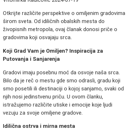
Otkrijte različite perspektive o omiljenim gradovima
širom sveta. Od idiličnih obalskih mesta do
živopisnih metropola, ovaj članak donosi priče o
gradovima koji osvajaju srca.
Koji Grad Vam je Omiljen? Inspiracija za
Putovanja i Sanjarenja
Gradovi imaju posebnu moć da osvoje naša srca.
Bilo da je reč o mestu gde smo odrasli, gradu koji
smo posetili ili destinaciji o kojoj sanjamo, svaki od
njih nosi jedinstvenu priču. U ovom članku,
istražujemo različite utiske i emocije koje ljudi
vezuju za svoje omiljene gradove.
Idilična ostrva i mirna mesta