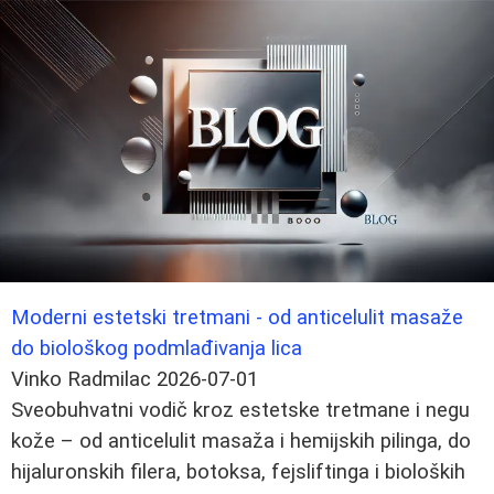
Moderni estetski tretmani - od anticelulit masaže
do biološkog podmlađivanja lica
Vinko Radmilac
2026-07-01
Sveobuhvatni vodič kroz estetske tretmane i negu
kože – od anticelulit masaža i hemijskih pilinga, do
hijaluronskih filera, botoksa, fejsliftinga i bioloških