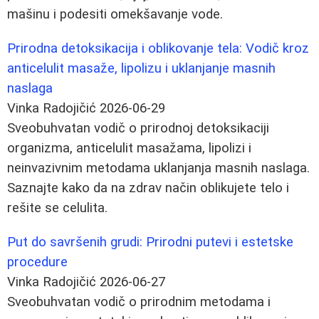
mašinu i podesiti omekšavanje vode.
Prirodna detoksikacija i oblikovanje tela: Vodič kroz
anticelulit masaže, lipolizu i uklanjanje masnih
naslaga
Vinka Radojičić
2026-06-29
Sveobuhvatan vodič o prirodnoj detoksikaciji
organizma, anticelulit masažama, lipolizi i
neinvazivnim metodama uklanjanja masnih naslaga.
Saznajte kako da na zdrav način oblikujete telo i
rešite se celulita.
Put do savršenih grudi: Prirodni putevi i estetske
procedure
Vinka Radojičić
2026-06-27
Sveobuhvatan vodič o prirodnim metodama i