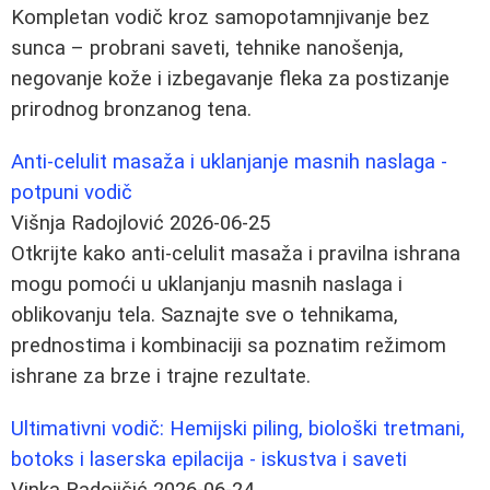
Kompletan vodič kroz samopotamnjivanje bez
sunca – probrani saveti, tehnike nanošenja,
negovanje kože i izbegavanje fleka za postizanje
prirodnog bronzanog tena.
Anti-celulit masaža i uklanjanje masnih naslaga -
potpuni vodič
Višnja Radojlović
2026-06-25
Otkrijte kako anti-celulit masaža i pravilna ishrana
mogu pomoći u uklanjanju masnih naslaga i
oblikovanju tela. Saznajte sve o tehnikama,
prednostima i kombinaciji sa poznatim režimom
ishrane za brze i trajne rezultate.
Ultimativni vodič: Hemijski piling, biološki tretmani,
botoks i laserska epilacija - iskustva i saveti
Vinka Radojičić
2026-06-24