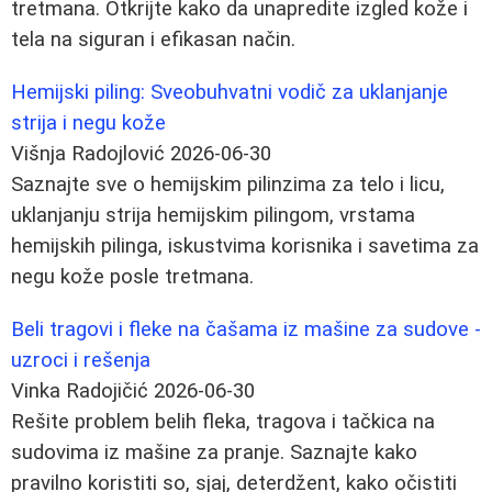
tretmana. Otkrijte kako da unapredite izgled kože i
tela na siguran i efikasan način.
Hemijski piling: Sveobuhvatni vodič za uklanjanje
strija i negu kože
Višnja Radojlović
2026-06-30
Saznajte sve o hemijskim pilinzima za telo i licu,
uklanjanju strija hemijskim pilingom, vrstama
hemijskih pilinga, iskustvima korisnika i savetima za
negu kože posle tretmana.
Beli tragovi i fleke na čašama iz mašine za sudove -
uzroci i rešenja
Vinka Radojičić
2026-06-30
Rešite problem belih fleka, tragova i tačkica na
sudovima iz mašine za pranje. Saznajte kako
pravilno koristiti so, sjaj, deterdžent, kako očistiti