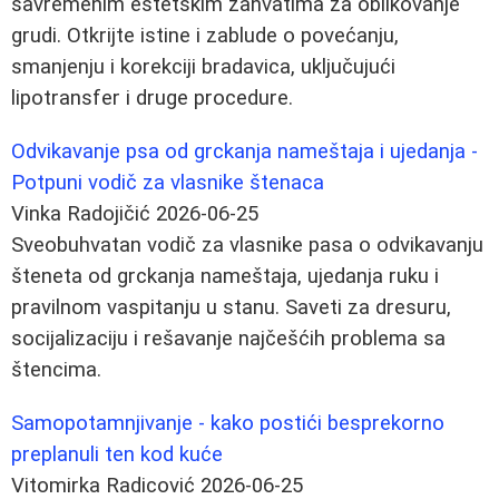
savremenim estetskim zahvatima za oblikovanje
grudi. Otkrijte istine i zablude o povećanju,
smanjenju i korekciji bradavica, uključujući
lipotransfer i druge procedure.
Odvikavanje psa od grckanja nameštaja i ujedanja -
Potpuni vodič za vlasnike štenaca
Vinka Radojičić
2026-06-25
Sveobuhvatan vodič za vlasnike pasa o odvikavanju
šteneta od grckanja nameštaja, ujedanja ruku i
pravilnom vaspitanju u stanu. Saveti za dresuru,
socijalizaciju i rešavanje najčešćih problema sa
štencima.
Samopotamnjivanje - kako postići besprekorno
preplanuli ten kod kuće
Vitomirka Radicović
2026-06-25