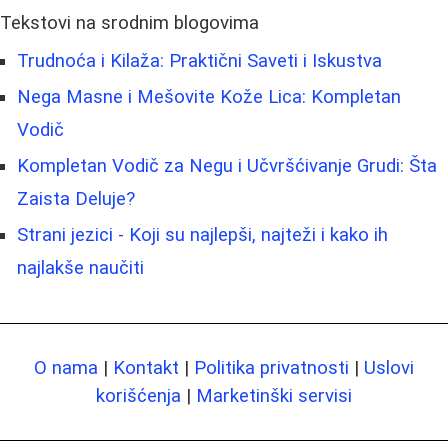
Tekstovi na srodnim blogovima
Trudnoća i Kilaža: Praktični Saveti i Iskustva
Nega Masne i Mešovite Kože Lica: Kompletan
Vodič
Kompletan Vodič za Negu i Učvršćivanje Grudi: Šta
Zaista Deluje?
Strani jezici - Koji su najlepši, najteži i kako ih
najlakše naučiti
O nama
|
Kontakt
|
Politika privatnosti
|
Uslovi
korišćenja
|
Marketinški servisi