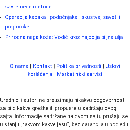
savremene metode
Operacija kapaka i podočnjaka: Iskustva, saveti i
preporuke
Prirodna nega kože: Vodič kroz najbolja biljna ulja
O nama
|
Kontakt
|
Politika privatnosti
|
Uslovi
korišćenja
|
Marketinški servisi
Urednici i autori ne preuzimaju nikakvu odgovornost
za bilo kakve greške ili propuste u sadržaju ovog
sajta. Informacije sadržane na ovom sajtu pružaju se
u stanju „takvom kakve jesu“, bez garancija u pogledu