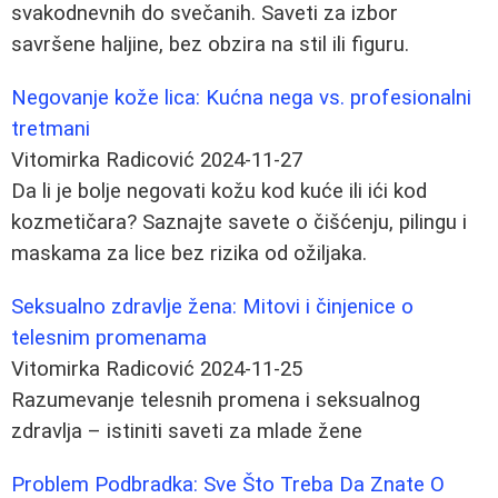
svakodnevnih do svečanih. Saveti za izbor
savršene haljine, bez obzira na stil ili figuru.
Negovanje kože lica: Kućna nega vs. profesionalni
tretmani
Vitomirka Radicović
2024-11-27
Da li je bolje negovati kožu kod kuće ili ići kod
kozmetičara? Saznajte savete o čišćenju, pilingu i
maskama za lice bez rizika od ožiljaka.
Seksualno zdravlje žena: Mitovi i činjenice o
telesnim promenama
Vitomirka Radicović
2024-11-25
Razumevanje telesnih promena i seksualnog
zdravlja – istiniti saveti za mlade žene
Problem Podbradka: Sve Što Treba Da Znate O