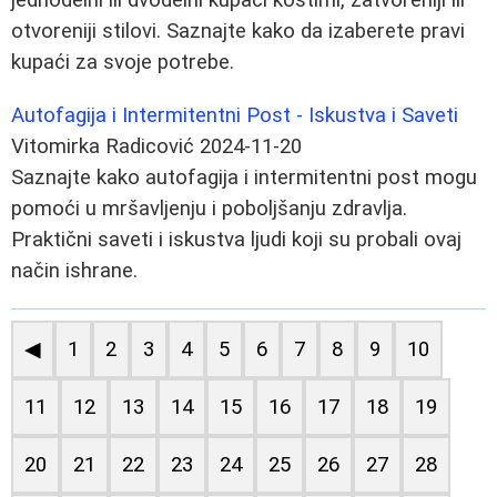
otvoreniji stilovi. Saznajte kako da izaberete pravi
kupaći za svoje potrebe.
Autofagija i Intermitentni Post - Iskustva i Saveti
Vitomirka Radicović
2024-11-20
Saznajte kako autofagija i intermitentni post mogu
pomoći u mršavljenju i poboljšanju zdravlja.
Praktični saveti i iskustva ljudi koji su probali ovaj
način ishrane.
◀
1
2
3
4
5
6
7
8
9
10
11
12
13
14
15
16
17
18
19
20
21
22
23
24
25
26
27
28