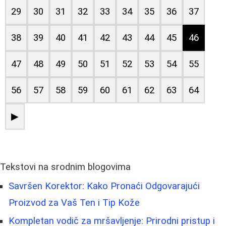
29
30
31
32
33
34
35
36
37
38
39
40
41
42
43
44
45
46
47
48
49
50
51
52
53
54
55
56
57
58
59
60
61
62
63
64
▶
Tekstovi na srodnim blogovima
Savršen Korektor: Kako Pronaći Odgovarajući
Proizvod za Vaš Ten i Tip Kože
Kompletan vodič za mršavljenje: Prirodni pristup i