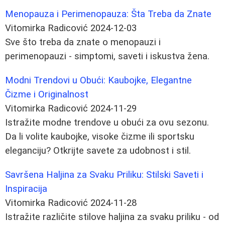
Menopauza i Perimenopauza: Šta Treba da Znate
Vitomirka Radicović
2024-12-03
Sve što treba da znate o menopauzi i
perimenopauzi - simptomi, saveti i iskustva žena.
Modni Trendovi u Obući: Kaubojke, Elegantne
Čizme i Originalnost
Vitomirka Radicović
2024-11-29
Istražite modne trendove u obući za ovu sezonu.
Da li volite kaubojke, visoke čizme ili sportsku
eleganciju? Otkrijte savete za udobnost i stil.
Savršena Haljina za Svaku Priliku: Stilski Saveti i
Inspiracija
Vitomirka Radicović
2024-11-28
Istražite različite stilove haljina za svaku priliku - od