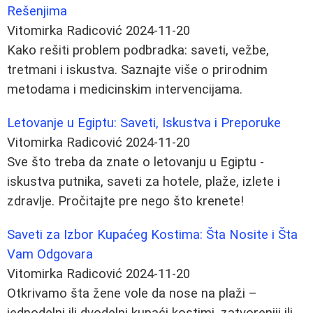
Rešenjima
Vitomirka Radicović
2024-11-20
Kako rešiti problem podbradka: saveti, vežbe,
tretmani i iskustva. Saznajte više o prirodnim
metodama i medicinskim intervencijama.
Letovanje u Egiptu: Saveti, Iskustva i Preporuke
Vitomirka Radicović
2024-11-20
Sve što treba da znate o letovanju u Egiptu -
iskustva putnika, saveti za hotele, plaže, izlete i
zdravlje. Pročitajte pre nego što krenete!
Saveti za Izbor Kupaćeg Kostima: Šta Nosite i Šta
Vam Odgovara
Vitomirka Radicović
2024-11-20
Otkrivamo šta žene vole da nose na plaži –
jednodelni ili dvodelni kupaći kostimi, zatvoreniji ili