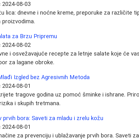
ć
2024-08-03
žu lica: dnevne i noćne kreme, preporuke za različite ti
m proizvodima.
alata za Brzu Pripremu
ć
2024-08-02
ne i osvežavajuće recepte za letnje salate koje će vas
bor za lagane obroke.
 Mlađi Izgled bez Agresivnih Metoda
ć
2024-08-01
krijete tragove godina uz pomoć šminke i ishrane. Priro
rizika i skupih tretmana.
v prvih bora: Saveti za mladu i zrelu kožu
ć
2024-08-01
načine za prevenciju i ublažavanje prvih bora. Saveti z