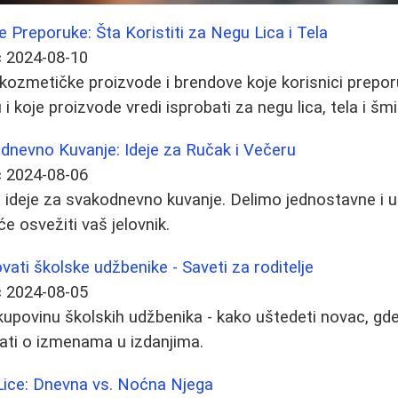
 Preporuke: Šta Koristiti za Negu Lica i Tela
ć
2024-08-10
 kozmetičke proizvode i brendove koje korisnici prepor
 i koje proizvode vredi isprobati za negu lica, tela i šm
odnevno Kuvanje: Ideje za Ručak i Večeru
ć
2024-08-06
 ideje za svakodnevno kuvanje. Delimo jednostavne i 
će osvežiti vaš jelovnik.
ti školske udžbenike - Saveti za roditelje
ć
2024-08-05
 kupovinu školskih udžbenika - kako uštedeti novac, gd
znati o izmenama u izdanjima.
Lice: Dnevna vs. Noćna Njega