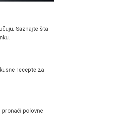
učuju. Saznajte šta
inku.
ukusne recepte za
e pronaći polovne