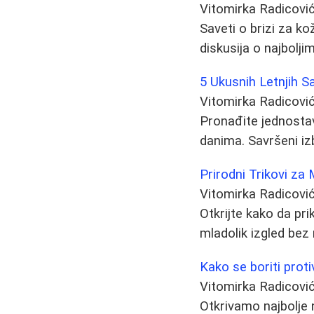
Vitomirka Radicovi
Saveti o brizi za ko
diskusija o najbolji
5 Ukusnih Letnjih S
Vitomirka Radicovi
Pronađite jednostav
danima. Savršeni iz
Prirodni Trikovi za
Vitomirka Radicovi
Otkrijte kako da pri
mladolik izgled bez 
Kako se boriti proti
Vitomirka Radicovi
Otkrivamo najbolje 