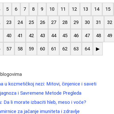
4
5
6
7
8
9
10
11
12
13
14
15
2
23
24
25
26
27
28
29
30
31
32
9
40
41
42
43
44
45
46
47
48
49
6
57
58
59
60
61
62
63
64
▶
 blogovima
na u kozmetičkoj nezi: Mitovi, činjenice i saveti
ijagnoza i Savremene Metode Pregleda
u: Da li morate izbaciti hleb, meso i voće?
namirnice za jačanje imuniteta i zdravlje