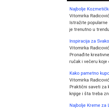
Najbolje Kozmetičke
Vitomirka Radicovi
Istražite popularne
je trenutno u trendu
Inspiracija za Svak
Vitomirka Radicovi
Pronađite kreativne
ručak i večeru koje 
Kako pametno kupova
Vitomirka Radicovi
Praktični saveti za
knjige i šta treba 
Najbolje Kreme za 