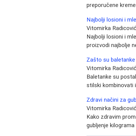
preporučene kreme i
Najbolji losioni i ml
Vitomirka Radicovi
Najbolji losioni i ml
proizvodi najbolje n
Zašto su baletanke
Vitomirka Radicovi
Baletanke su postale
stilski kombinovati 
Zdravi načini za gub
Vitomirka Radicovi
Kako zdravim promen
gubljenje kilogram