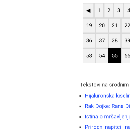
◀
1
2
3
19
20
21
2
36
37
38
3
53
54
55
5
Tekstovi na srodnim
Hijaluronska kiseli
Rak Dojke: Rana D
Istina o mršavljenj
Prirodni napitci i 