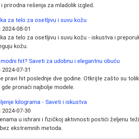
 prirodna rešenja za mladolik izgled.
eka za telo za osetljivu i suvu kožu
ć
2024-08-01
eka za telo za osetljivu i suvu kožu - iskustva i preporuk
eguju kožu.
 modni hit? Saveti za udobnu i elegantnu obuću
ć
2024-07-31
 pravi hit poslednje dve godine. Otkrijte zašto su tolik
i gde pronaći najbolje modele.
ljenje kilograma - Saveti i iskustva
ć
2024-07-30
ama u ishrani i fizičkoj aktivnosti postići željenu tež
a bez ekstremnih metoda.