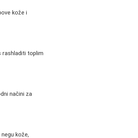
pove kože i
 rashladiti toplim
dni načini za
a negu kože,