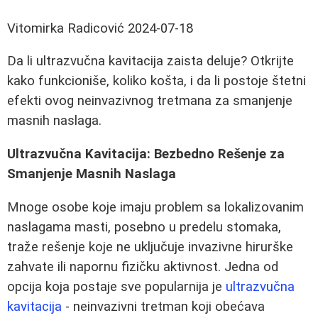
Vitomirka Radicović
2024-07-18
Da li ultrazvučna kavitacija zaista deluje? Otkrijte
kako funkcioniše, koliko košta, i da li postoje štetni
efekti ovog neinvazivnog tretmana za smanjenje
masnih naslaga.
Ultrazvučna Kavitacija: Bezbedno Rešenje za
Smanjenje Masnih Naslaga
Mnoge osobe koje imaju problem sa lokalizovanim
naslagama masti, posebno u predelu stomaka,
traže rešenje koje ne uključuje invazivne hirurške
zahvate ili napornu fizičku aktivnost. Jedna od
opcija koja postaje sve popularnija je
ultrazvučna
kavitacija
- neinvazivni tretman koji obećava