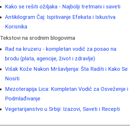
Kako se rešiti ožiljaka - Najbolji tretmani i saveti
Antikilogram Čaj: Ispitivanje Efekata i Iskustva
Korisnika
Tekstovi na srodnim blogovima
Rad na kruzeru - kompletan vodič za posao na
brodu (plata, agencije, život i zdravlje)
Višak Kože Nakon Mršavljenja: Šta Raditi i Kako Se
Nositi
Mezoterapija Lica: Kompletan Vodič za Osveženje i
Podmlađivanje
Vegetarijanstvo u Srbiji: Izazovi, Saveti i Recepti