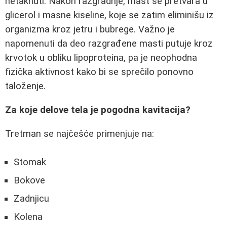
netaknuti. Nakon razgradnje, mast se pretvara u
glicerol i masne kiseline, koje se zatim eliminišu iz
organizma kroz jetru i bubrege. Važno je
napomenuti da deo razgrađene masti putuje kroz
krvotok u obliku lipoproteina, pa je neophodna
fizička aktivnost kako bi se sprečilo ponovno
taloženje.
Za koje delove tela je pogodna kavitacija?
Tretman se najčešće primenjuje na:
Stomak
Bokove
Zadnjicu
Kolena