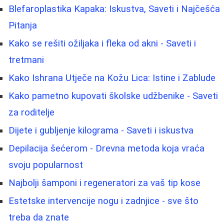
Blefaroplastika Kapaka: Iskustva, Saveti i Najčešća
Pitanja
Kako se rešiti ožiljaka i fleka od akni - Saveti i
tretmani
Kako Ishrana Utječe na Kožu Lica: Istine i Zablude
Kako pametno kupovati školske udžbenike - Saveti
za roditelje
Dijete i gubljenje kilograma - Saveti i iskustva
Depilacija šećerom - Drevna metoda koja vraća
svoju popularnost
Najbolji šamponi i regeneratori za vaš tip kose
Estetske intervencije nogu i zadnjice - sve što
treba da znate