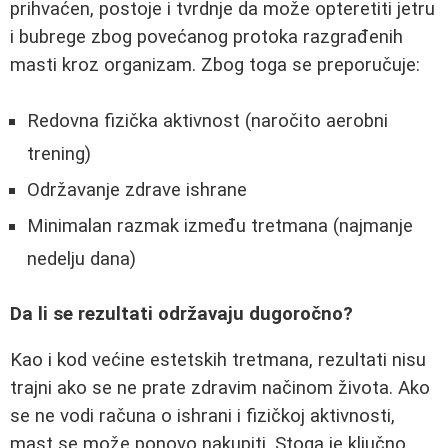
prihvaćen, postoje i tvrdnje da može opteretiti jetru
i bubrege zbog povećanog protoka razgrađenih
masti kroz organizam. Zbog toga se preporučuje:
Redovna fizička aktivnost (naročito aerobni
trening)
Održavanje zdrave ishrane
Minimalan razmak između tretmana (najmanje
nedelju dana)
Da li se rezultati održavaju dugoročno?
Kao i kod većine estetskih tretmana, rezultati nisu
trajni ako se ne prate zdravim načinom života. Ako
se ne vodi računa o ishrani i fizičkoj aktivnosti,
mast se može ponovo nakupiti. Stoga je ključno