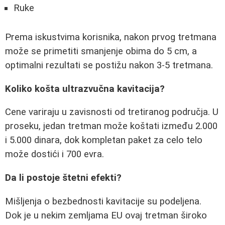
Ruke
Prema iskustvima korisnika, nakon prvog tretmana
može se primetiti smanjenje obima do 5 cm, a
optimalni rezultati se postižu nakon 3-5 tretmana.
Koliko košta ultrazvučna kavitacija?
Cene variraju u zavisnosti od tretiranog područja. U
proseku, jedan tretman može koštati između 2.000
i 5.000 dinara, dok kompletan paket za celo telo
može dostići i 700 evra.
Da li postoje štetni efekti?
Mišljenja o bezbednosti kavitacije su podeljena.
Dok je u nekim zemljama EU ovaj tretman široko