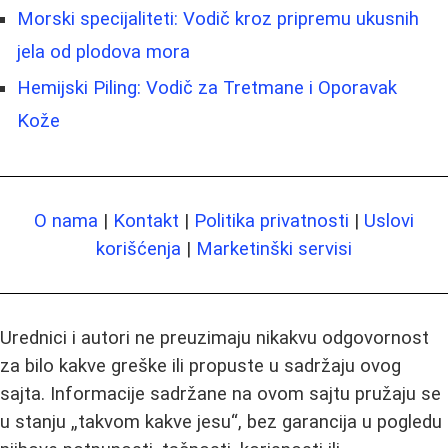
Morski specijaliteti: Vodič kroz pripremu ukusnih
jela od plodova mora
Hemijski Piling: Vodič za Tretmane i Oporavak
Kože
O nama
|
Kontakt
|
Politika privatnosti
|
Uslovi
korišćenja
|
Marketinški servisi
Urednici i autori ne preuzimaju nikakvu odgovornost
za bilo kakve greške ili propuste u sadržaju ovog
sajta. Informacije sadržane na ovom sajtu pružaju se
u stanju „takvom kakve jesu“, bez garancija u pogledu