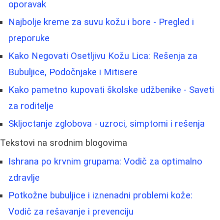
oporavak
Najbolje kreme za suvu kožu i bore - Pregled i
preporuke
Kako Negovati Osetljivu Kožu Lica: Rešenja za
Bubuljice, Podočnjake i Mitisere
Kako pametno kupovati školske udžbenike - Saveti
za roditelje
Skljoctanje zglobova - uzroci, simptomi i rešenja
Tekstovi na srodnim blogovima
Ishrana po krvnim grupama: Vodič za optimalno
zdravlje
Potkožne bubuljice i iznenadni problemi kože:
Vodič za rešavanje i prevenciju