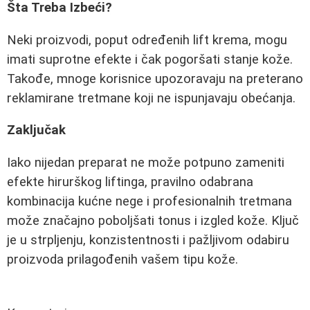
Šta Treba Izbeći?
Neki proizvodi, poput određenih lift krema, mogu
imati suprotne efekte i čak pogoršati stanje kože.
Takođe, mnoge korisnice upozoravaju na preterano
reklamirane tretmane koji ne ispunjavaju obećanja.
Zaključak
Iako nijedan preparat ne može potpuno zameniti
efekte hirurškog liftinga, pravilno odabrana
kombinacija kućne nege i profesionalnih tretmana
može značajno poboljšati tonus i izgled kože. Ključ
je u strpljenju, konzistentnosti i pažljivom odabiru
proizvoda prilagođenih vašem tipu kože.