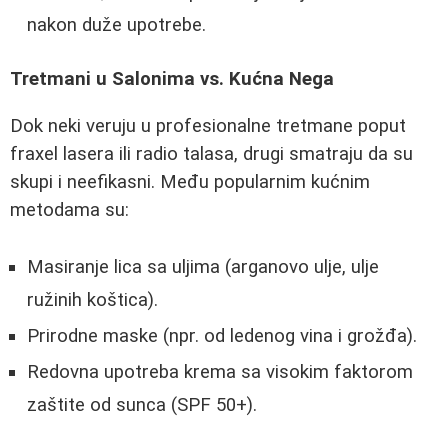
nakon duže upotrebe.
Tretmani u Salonima vs. Kućna Nega
Dok neki veruju u profesionalne tretmane poput
fraxel lasera ili radio talasa, drugi smatraju da su
skupi i neefikasni. Među popularnim kućnim
metodama su:
Masiranje lica sa uljima (arganovo ulje, ulje
ružinih koštica).
Prirodne maske (npr. od ledenog vina i grožđa).
Redovna upotreba krema sa visokim faktorom
zaštite od sunca (SPF 50+).