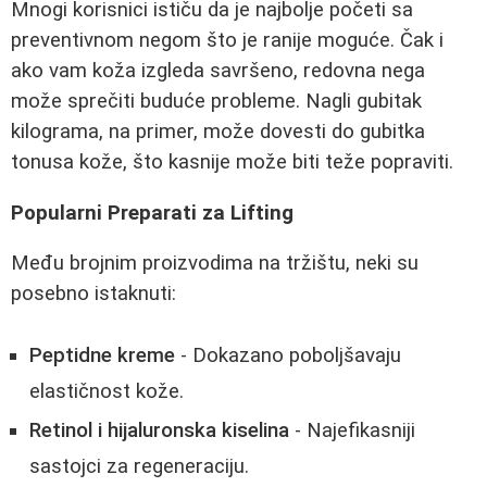
Mnogi korisnici ističu da je najbolje početi sa
preventivnom negom što je ranije moguće. Čak i
ako vam koža izgleda savršeno, redovna nega
može sprečiti buduće probleme. Nagli gubitak
kilograma, na primer, može dovesti do gubitka
tonusa kože, što kasnije može biti teže popraviti.
Popularni Preparati za Lifting
Među brojnim proizvodima na tržištu, neki su
posebno istaknuti:
Peptidne kreme
- Dokazano poboljšavaju
elastičnost kože.
Retinol i hijaluronska kiselina
- Najefikasniji
sastojci za regeneraciju.