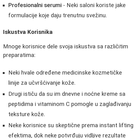
Profesionalni serumi
- Neki saloni koriste jake
formulacije koje daju trenutnu svežinu.
Iskustva Korisnika
Mnoge korisnice dele svoja iskustva sa različitim
preparatima:
Neki hvale određene medicinske kozmetičke
linije za učvršćivanje kože.
Drugi ističu da su im dnevne i noćne kreme sa
peptidima i vitaminom C pomogle u zaglađivanju
teksture kože.
Neke korisnice su skeptične prema instant lifting
efektima, dok neke potvrđuju vidljive rezultate