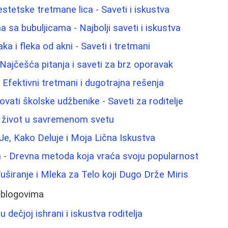
estetske tretmane lica - Saveti i iskustva
 sa bubuljicama - Najbolji saveti i iskustva
aka i fleka od akni - Saveti i tretmani
 Najčešća pitanja i saveti za brz oporavak
: Efektivni tretmani i dugotrajna rešenja
ati školske udžbenike - Saveti za roditelje
v život u savremenom svetu
Je, Kako Deluje i Moja Lična Iskustva
m - Drevna metoda koja vraća svoju popularnost
Tuširanje i Mleka za Telo koji Dugo Drže Miris
 blogovima
 dečjoj ishrani i iskustva roditelja