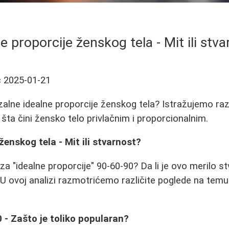
e proporcije ženskog tela - Mit ili stv
ć
2025-01-21
zalne idealne proporcije ženskog tela? Istražujemo razl
šta čini žensko telo privlačnim i proporcionalnim.
ženskog tela - Mit ili stvarnost?
 za "idealne proporcije" 90-60-90? Da li je ovo merilo st
? U ovoj analizi razmotrićemo različite poglede na temu
- Zašto je toliko popularan?