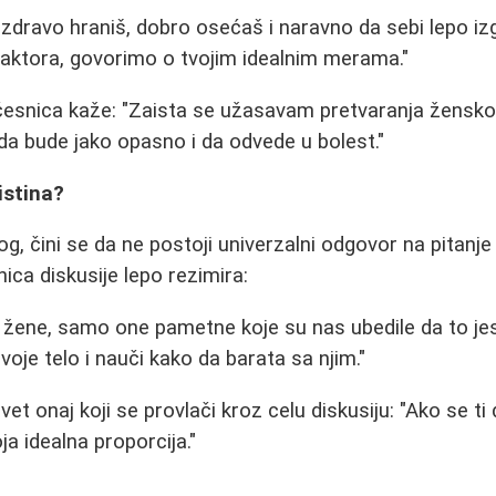
e zdravo hraniš, dobro osećaš i naravno da sebi lepo iz
 faktora, govorimo o tvojim idealnim merama."
esnica kaže: "Zaista se užasavam pretvaranja ženskog
a bude jako opasno i da odvede u bolest."
istina?
, čini se da ne postoji univerzalni odgovor na pitanje 
ica diskusije lepo rezimira:
 žene, samo one pametne koje su nas ubedile da to je
oje telo i nauči kako da barata sa njim."
vet onaj koji se provlači kroz celu diskusiju: "Ako se t
oja idealna proporcija."