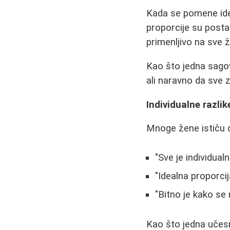
Kada se pomene idea
proporcije su postal
primenljivo na sve 
Kao što jedna sagov
ali naravno da sve z
Individualne razlik
Mnoge žene ističu d
"Sve je individua
"Idealna proporci
"Bitno je kako se
Kao što jedna učesn