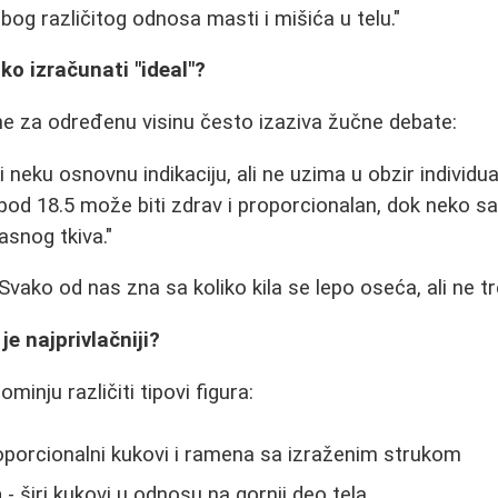
bog različitog odnosa masti i mišića u telu."
ako izračunati "ideal"?
ine za određenu visinu često izaziva žučne debate:
neku osnovnu indikaciju, ali ne uzima u obzir individual
od 18.5 može biti zdrav i proporcionalan, dok neko sa
snog tkiva."
"Svako od nas zna sa koliko kila se lepo oseća, ali ne tr
 je najprivlačniji?
minju različiti tipovi figura:
oporcionalni kukovi i ramena sa izraženim strukom
a
- širi kukovi u odnosu na gornji deo tela