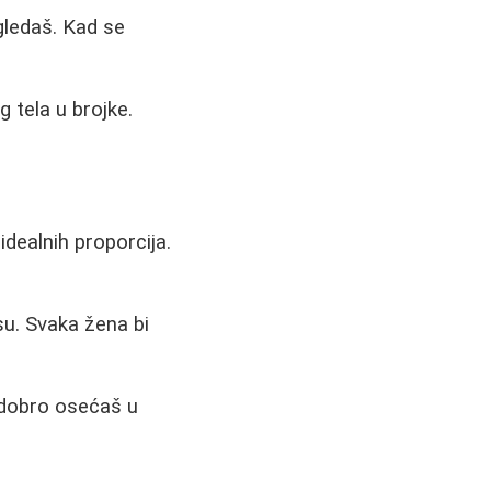
gledaš. Kad se
 tela u brojke.
idealnih proporcija.
su. Svaka žena bi
i dobro osećaš u