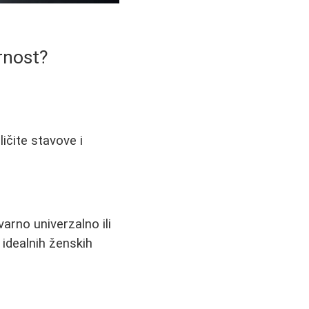
arnost?
ičite stavove i
varno univerzalno ili
 idealnih ženskih