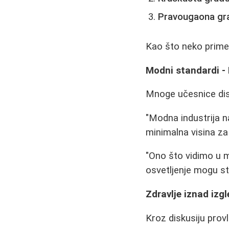
Pravougaona gr
Kao što neko primeć
Modni standardi - 
Mnoge učesnice disk
"Modna industrija 
minimalna visina z
"Ono što vidimo u m
osvetljenje mogu stv
Zdravlje iznad izg
Kroz diskusiju prov