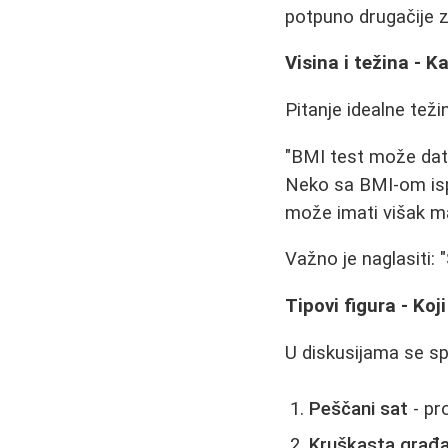
potpuno drugačije z
Visina i težina - K
Pitanje idealne tež
"BMI test može dati 
Neko sa BMI-om isp
može imati višak ma
Važno je naglasiti: 
Tipovi figura - Koji
U diskusijama se spo
Peščani sat
- pr
Kruškasta građ