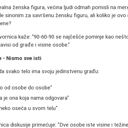
lna ženska figura, većina ljudi odmah pomisli na mer
e sinonim za savršenu žensku figuru, ali koliko je ovo 
žene?
ornica kaže: "90-60-90 se najčešće pominje kao nešto
avisi od građe i visine osobe."
e - Nismo sve isti
a svako telo ima svoju jedinstvenu građu:
lno od osobe do osobe"
ja je ona koja nama odgovara"
 neko oseća u svom telu"
ica diskusije primećuje: "Dve osobe iste visine i težin