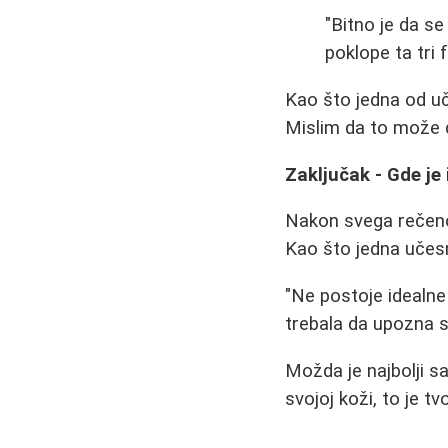
"Bitno je da s
poklope ta tri
Kao što jedna od uč
Mislim da to može d
Zaključak - Gde je 
Nakon svega rečenog
Kao što jedna učesn
"Ne postoje idealne
trebala da upozna sv
Možda je najbolji sa
svojoj koži, to je tv