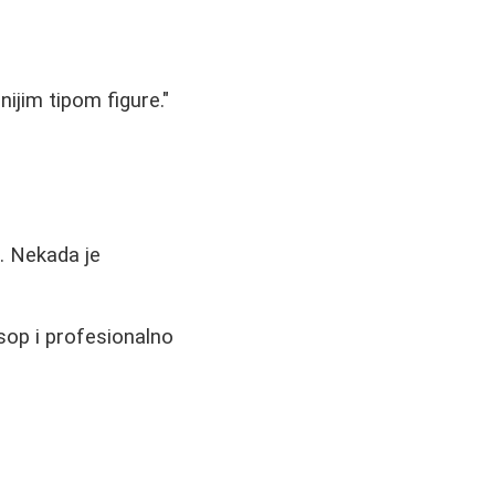
ijim tipom figure."
. Nekada je
sop i profesionalno