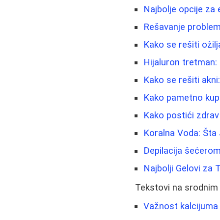
Najbolje opcije za 
Rešavanje problema
Kako se rešiti ožilj
Hijaluron tretman:
Kako se rešiti akni
Kako pametno kupov
Kako postići zdra
Koralna Voda: Šta 
Depilacija šećero
Najbolji Gelovi za 
Tekstovi na srodnim
Važnost kalcijuma u