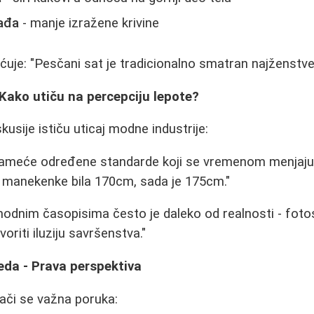
ađa
- manje izražene krivine
uje: "Pesčani sat je tradicionalno smatran najženstven
Kako utiču na percepciju lepote?
usije ističu uticaj modne industrije:
nameće određene standarde koji se vremenom menjaju
a manekenke bila 170cm, sada je 175cm."
odnim časopisima često je daleko od realnosti - foto
oriti iluziju savršenstva."
leda - Prava perspektiva
lači se važna poruka: