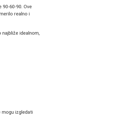
e 90-60-90. Ove
merilo realno i
 najbliže idealnom,
e mogu izgledati