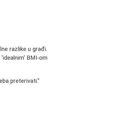
ne razlike u građi.
 'idealnim' BMI-om
eba preterivati."