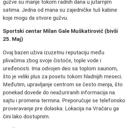
gužve su manje tokom radnih dana u jutarnjim
satima. Jedna od mana su zajedničke tuš kabine
koje mogu da stvore gužvu.
Sportski centar Milan Gale Muškatirović (bivši
25. Maj)
Ovaj bazen uživa izuzetnu reputaciju među
plivačima zbog svoje čistoće, tople vode i
uređenosti. Ima odvojen deo sa toplom saunom,
što je veliki plus za posetu tokom hladnijih meseci.
Međutim, upravljanje centrom se često menja, što
ponekad dovede do neažuriranih informacija na
sajtu i promena termina. Preporučuje se telefonsko
proveravanje pre dolaska. Lokacija na Vračaru ga
čini lako dostupnim.