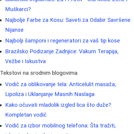
Muškarci?
Najbolje Farbe za Kosu: Saveti za Odabir Savršene
Nijanse
Najbolji šamponi i regeneratori za vaš tip kose
Brazilsko Podizanje Zadnjice: Vakum Terapija,
Vežbe i Iskustva
Tekstovi na srodnim blogovima
Vodič za oblikovanje tela: Anticelulit masaža,
Lipoliza i Uklanjanje Masnih Naslaga
Kako očuvati mladolik izgled lica što duže?
Kompletan vodič
Vodič za izbor mobilnog telefona: Šta tražiti,