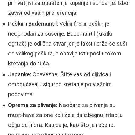
prihvatljivi za opuštenije kupanje i sunčanje. Izbor
zavisi od vaših preferencija.
Peškir i Bademantil:
Veliki frotir peškir je
neophodan za sušenje. Bademantil (kratki
ogrtač) je odlična stvar jer je lakši i brže se suši
od velikog peškira, a obavlja istu poslu tokom
kretanja do tuša.
Japanke:
Obavezne! Štite vas od gljivica i
omogućavaju sigurno kretanje po vlažnim
podovima.
Oprema za plivanje:
Naočare za plivanje su
must-have za one koji žele da izbegnu iritaciju
očiju od hlora. Kapica je, kao što je rečeno,