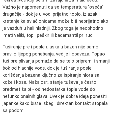
Važno je napomenuti da se temperatura "oseća"
drugačije - dok je u vodi prijatno toplo, izlazak i
kretanje ka svlačionicama može biti neprijatno ako
je vazduh u hali hladniji. Zbog toga je neophodno
imati veliki, topli peškir ili bademantil pri ruci.
Tuširanje pre i posle ulaska u bazen nije samo
pravilo lijepog ponašanja, već je i obaveza. Topao
tuš pre plivanja pomaže da se telo pripremi i smanji
šok od hladnije vode, dok je tuširanje posle
korišćenja bazena ključno za ispiranje hlora sa
kože i kose. Nažalost, stanje tuševa je često
predmet žalbi - od nedostatka tople vode do
nefunkcionalnih glava. Uvek je dobra ideja ponesiti
japanke kako biste izbegli direktan kontakt stopala
sa podom.