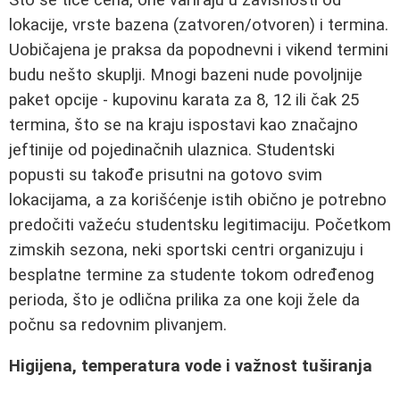
lokacije, vrste bazena (zatvoren/otvoren) i termina.
Uobičajena je praksa da popodnevni i vikend termini
budu nešto skuplji. Mnogi bazeni nude povoljnije
paket opcije - kupovinu karata za 8, 12 ili čak 25
termina, što se na kraju ispostavi kao značajno
jeftinije od pojedinačnih ulaznica. Studentski
popusti su takođe prisutni na gotovo svim
lokacijama, a za korišćenje istih obično je potrebno
predočiti važeću studentsku legitimaciju. Početkom
zimskih sezona, neki sportski centri organizuju i
besplatne termine za studente tokom određenog
perioda, što je odlična prilika za one koji žele da
počnu sa redovnim plivanjem.
Higijena, temperatura vode i važnost tuširanja