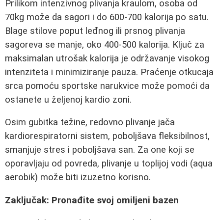
Prilikom intenzivnog plivanja kraulom, osoba od
70kg može da sagori i do 600-700 kalorija po satu.
Blage stilove poput leđnog ili prsnog plivanja
sagoreva se manje, oko 400-500 kalorija. Ključ za
maksimalan utrošak kalorija je održavanje visokog
intenziteta i minimiziranje pauza. Praćenje otkucaja
srca pomoću sportske narukvice može pomoći da
ostanete u željenoj kardio zoni.
Osim gubitka težine, redovno plivanje jača
kardiorespiratorni sistem, poboljšava fleksibilnost,
smanjuje stres i poboljšava san. Za one koji se
oporavljaju od povreda, plivanje u toplijoj vodi (aqua
aerobik) može biti izuzetno korisno.
Zaključak: Pronađite svoj omiljeni bazen