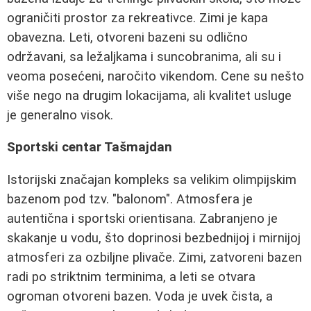
ograničiti prostor za rekreativce. Zimi je kapa
obavezna. Leti, otvoreni bazeni su odlično
održavani, sa ležaljkama i suncobranima, ali su i
veoma posećeni, naročito vikendom. Cene su nešto
više nego na drugim lokacijama, ali kvalitet usluge
je generalno visok.
Sportski centar Tašmajdan
Istorijski značajan kompleks sa velikim olimpijskim
bazenom pod tzv. "balonom". Atmosfera je
autentična i sportski orientisana. Zabranjeno je
skakanje u vodu, što doprinosi bezbednijoj i mirnijoj
atmosferi za ozbiljne plivače. Zimi, zatvoreni bazen
radi po striktnim terminima, a leti se otvara
ogroman otvoreni bazen. Voda je uvek čista, a