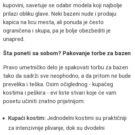
kupovini, savetuje se odabir modela koji najbolje
prilazi obliku glave. Neki bazeni nude i prodaju
kapica na licu mesta, ali ponuda je često
ograničena i skupa, pa je bolje obezbediti je
unapred.
Šta poneti sa sobom? Pakovanje torbe za bazen
Pravo umetničko delo je spakovati torbu za bazen
tako da sadrži sve neophodno, a da pritom ne bude
prevelika i teška. Osim očiglednog - kupaćeg
kostima i peškira - evi liste stvari koje će vam
posetu učiniti znatno prijatnijom:
Kupaći kostim:
Jednodelni kostimi su praktičniji
za intenzivnije plivanje, dok su dvodelni