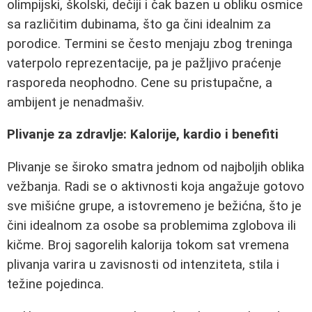
olimpijski, školski, dečiji i čak bazen u obliku osmice
sa različitim dubinama, što ga čini idealnim za
porodice. Termini se često menjaju zbog treninga
vaterpolo reprezentacije, pa je pažljivo praćenje
rasporeda neophodno. Cene su pristupačne, a
ambijent je nenadmašiv.
Plivanje za zdravlje: Kalorije, kardio i benefiti
Plivanje se široko smatra jednom od najboljih oblika
vežbanja. Radi se o aktivnosti koja angažuje gotovo
sve mišićne grupe, a istovremeno je bežićna, što je
čini idealnom za osobe sa problemima zglobova ili
kičme. Broj sagorelih kalorija tokom sat vremena
plivanja varira u zavisnosti od intenziteta, stila i
težine pojedinca.