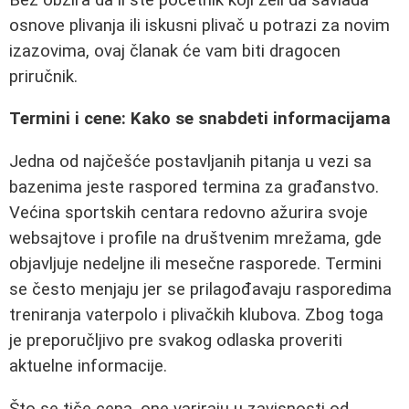
osnove plivanja ili iskusni plivač u potrazi za novim
izazovima, ovaj članak će vam biti dragocen
priručnik.
Termini i cene: Kako se snabdeti informacijama
Jedna od najčešće postavljanih pitanja u vezi sa
bazenima jeste raspored termina za građanstvo.
Većina sportskih centara redovno ažurira svoje
websajtove i profile na društvenim mrežama, gde
objavljuje nedeljne ili mesečne rasporede. Termini
se često menjaju jer se prilagođavaju rasporedima
treniranja vaterpolo i plivačkih klubova. Zbog toga
je preporučljivo pre svakog odlaska proveriti
aktuelne informacije.
Što se tiče cena, one variraju u zavisnosti od