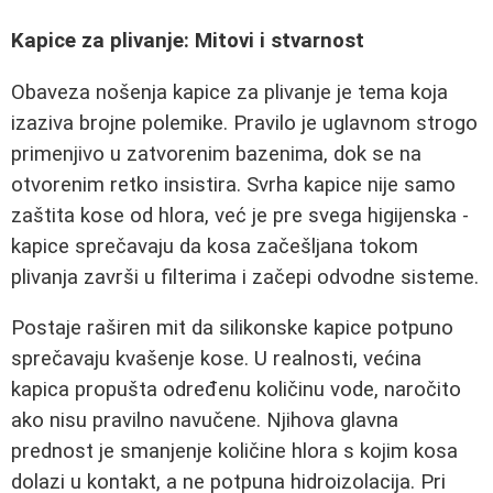
Kapice za plivanje: Mitovi i stvarnost
Obaveza nošenja kapice za plivanje je tema koja
izaziva brojne polemike. Pravilo je uglavnom strogo
primenjivo u zatvorenim bazenima, dok se na
otvorenim retko insistira. Svrha kapice nije samo
zaštita kose od hlora, već je pre svega higijenska -
kapice sprečavaju da kosa začešljana tokom
plivanja završi u filterima i začepi odvodne sisteme.
Postaje raširen mit da silikonske kapice potpuno
sprečavaju kvašenje kose. U realnosti, većina
kapica propušta određenu količinu vode, naročito
ako nisu pravilno navučene. Njihova glavna
prednost je smanjenje količine hlora s kojim kosa
dolazi u kontakt, a ne potpuna hidroizolacija. Pri