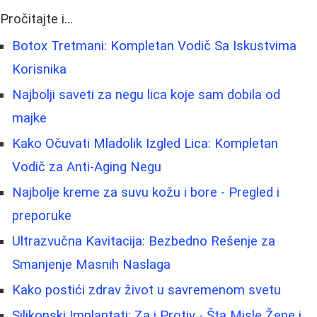
Pročitajte i...
Botox Tretmani: Kompletan Vodič Sa Iskustvima
Korisnika
Najbolji saveti za negu lica koje sam dobila od
majke
Kako Očuvati Mladolik Izgled Lica: Kompletan
Vodič za Anti-Aging Negu
Najbolje kreme za suvu kožu i bore - Pregled i
preporuke
Ultrazvučna Kavitacija: Bezbedno Rešenje za
Smanjenje Masnih Naslaga
Kako postići zdrav život u savremenom svetu
Silikonski Implantati: Za i Protiv - Šta Misle Žene i