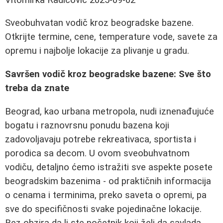
Sveobuhvatan vodič kroz beogradske bazene.
Otkrijte termine, cene, temperature vode, savete za
opremu i najbolje lokacije za plivanje u gradu.
Savršen vodič kroz beogradske bazene: Sve što
treba da znate
Beograd, kao urbana metropola, nudi iznenađujuće
bogatu i raznovrsnu ponudu bazena koji
zadovoljavaju potrebe rekreativaca, sportista i
porodica sa decom. U ovom sveobuhvatnom
vodiču, detaljno ćemo istražiti sve aspekte posete
beogradskim bazenima - od praktičnih informacija
o cenama i terminima, preko saveta o opremi, pa
sve do specifičnosti svake pojedinačne lokacije.
Bez obzira da li ste početnik koji želi da savlada