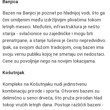
Banjica
Bazen na Banjici je poznat po hladnijoj vodi, što ga
čini omiljenim među izdržljivijim plivačima tokom
letnjih meseci. Međutim, infrastruktura je nešto
starija - svlačionice su zajedničke i mogu biti
prenatrpane, a stanje tuševa je često nepredvidivo.
Ipak, sa svojom dužom tradicijom, ovaj bazen ima
svoju vernu publiku kojoj ne smetaju ovi nedostaci.
Cene su povoljnije nego na novijim lokacijama.
Košutnjak
Kompleks na Košutnjaku nudi jedinstvenu
kombinaciju prirode i sporta. Otvoreni bazeni su
delimično u senci drveća, što pruža prirodan hlad
tokop vrućih letnjih dana. Postoje različiti bazeni -