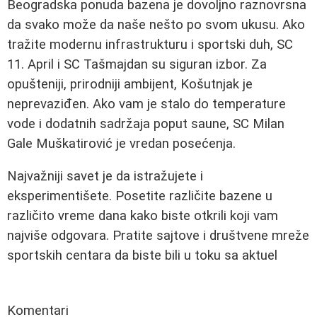
Beogradska ponuda bazena je dovoljno raznovrsna
da svako može da naše nešto po svom ukusu. Ako
tražite modernu infrastrukturu i sportski duh, SC
11. April i SC Tašmajdan su siguran izbor. Za
opušteniji, prirodniji ambijent, Košutnjak je
neprevaziđen. Ako vam je stalo do temperature
vode i dodatnih sadržaja poput saune, SC Milan
Gale Muškatirović je vredan posećenja.
Najvažniji savet je da istražujete i
eksperimentišete. Posetite različite bazene u
različito vreme dana kako biste otkrili koji vam
najviše odgovara. Pratite sajtove i društvene mreže
sportskih centara da biste bili u toku sa aktuel
Komentari