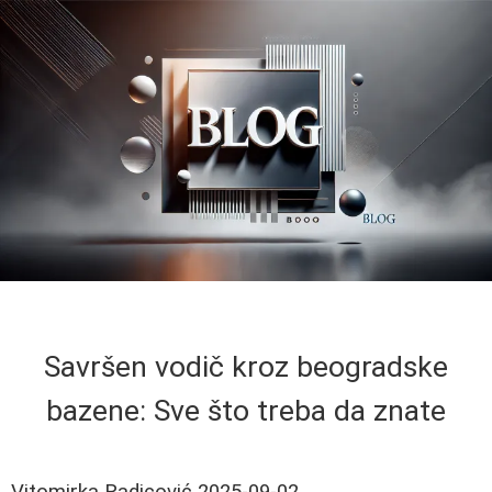
Savršen vodič kroz beogradske
bazene: Sve što treba da znate
Vitomirka Radicović
2025-09-02