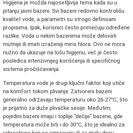
Higijena je možda najosetljivija tema kada su u
pitanju javni bazeni. Svi bazeni redovno kontrolišu
kvalitet vode, a parametri su strogo definisani
propisima. Ipak, korisnici često primećuju određene
razlike. Voda u nekim bazenima može delovati
mutnije ili imati izraženiji miris hlora. Ovo ne mora
nužno da ukazuje na lošu higijenu, već je često
posledica intenzivnijeg korišćenja ili specifičnog
sistema pročišćavanja.
Temperatura vode je drugi ključni faktor koji utiče
na komfort tokom plivanja. Zatvoreni bazeni
generalno održavaju temperaturu oko 26-27°C, što
je prijatno za duže plivačke sesije. Međutim,
pojedini bazeni imaju i toplije "dečije" bazene, gde
temperatura može biti i do 30°C, što je idealno za
rekreativce koji se smrzavaju ili za malu decu.