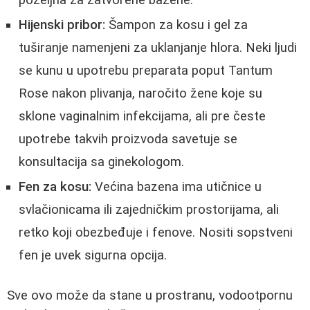
poželjna za zatvorene bazene.
Hijenski pribor:
Šampon za kosu i gel za
tuširanje namenjeni za uklanjanje hlora. Neki ljudi
se kunu u upotrebu preparata poput Tantum
Rose nakon plivanja, naročito žene koje su
sklone vaginalnim infekcijama, ali pre česte
upotrebe takvih proizvoda savetuje se
konsultacija sa ginekologom.
Fen za kosu:
Većina bazena ima utičnice u
svlačionicama ili zajedničkim prostorijama, ali
retko koji obezbeđuje i fenove. Nositi sopstveni
fen je uvek sigurna opcija.
Sve ovo može da stane u prostranu, vodootpornu