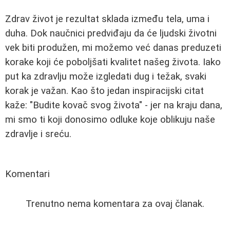
Zdrav život je rezultat sklada između tela, uma i
duha. Dok naučnici predviđaju da će ljudski životni
vek biti produžen, mi možemo već danas preduzeti
korake koji će poboljšati kvalitet našeg života. Iako
put ka zdravlju može izgledati dug i težak, svaki
korak je važan. Kao što jedan inspiracijski citat
kaže: "Budite kovač svog života" - jer na kraju dana,
mi smo ti koji donosimo odluke koje oblikuju naše
zdravlje i sreću.
Komentari
Trenutno nema komentara za ovaj članak.