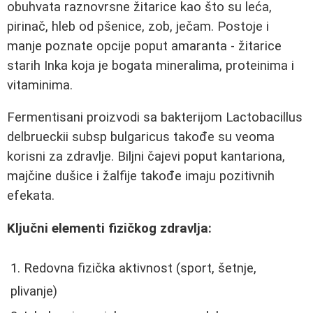
obuhvata raznovrsne žitarice kao što su leća,
pirinač, hleb od pšenice, zob, ječam. Postoje i
manje poznate opcije poput amaranta - žitarice
starih Inka koja je bogata mineralima, proteinima i
vitaminima.
Fermentisani proizvodi sa bakterijom Lactobacillus
delbrueckii subsp bulgaricus takođe su veoma
korisni za zdravlje. Biljni čajevi poput kantariona,
majčine dušice i žalfije takođe imaju pozitivnih
efekata.
Ključni elementi fizičkog zdravlja:
Redovna fizička aktivnost (sport, šetnje,
plivanje)