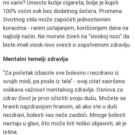
mi sami? Umesto kutije cigareta, bolje je kupiti
100% voćni sok bez dodatnog šećera. Promena
životnog stila može započeti jednostavnim
koracima - ranim ustajanjem, korišćenjem dana na
najbolji način. Ne morate živeti na "visokoj nozi" da
biste imali visok nivo svesti o sopstvenom zdravlju.
Mentalni temelji zdravlja
"Za početak izbacite sve bolesno i nezdravo iz
svojih misli, pa posle iz tela" - ovaj citat savršeno
oslikava važnost mentalnog zdravlja. Osnova za
zdrav život je prvo očistiti svoju dušu. Možete se
hraniti najzdravijom hranom, ali ako ste u duši
nezdravi, bolesti vas neće zaobići. Mnoge bolesti
nastaju u glavi, što može biti teško objasniti, ali je
istina.