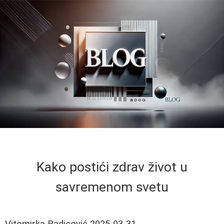
Kako postići zdrav život u
savremenom svetu
Vitomirka Radicović
2025-03-31