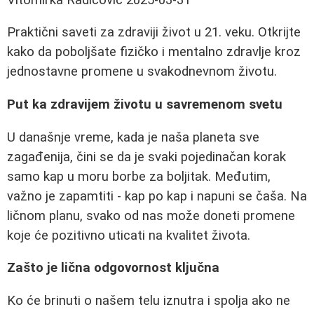
Praktični saveti za zdraviji život u 21. veku. Otkrijte
kako da poboljšate fizičko i mentalno zdravlje kroz
jednostavne promene u svakodnevnom životu.
Put ka zdravijem životu u savremenom svetu
U današnje vreme, kada je naša planeta sve
zagađenija, čini se da je svaki pojedinačan korak
samo kap u moru borbe za boljitak. Međutim,
važno je zapamtiti - kap po kap i napuni se čaša. Na
ličnom planu, svako od nas može doneti promene
koje će pozitivno uticati na kvalitet života.
Zašto je lična odgovornost ključna
Ko će brinuti o našem telu iznutra i spolja ako ne