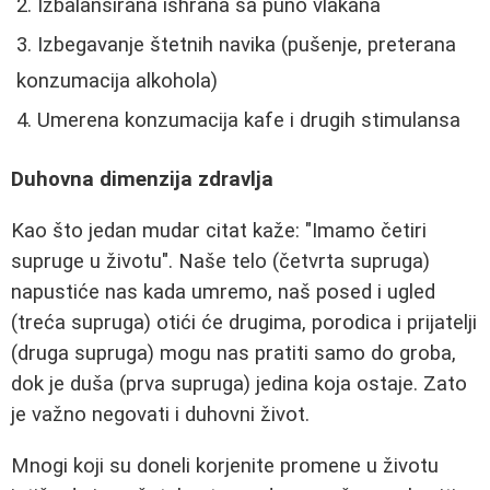
Izbalansirana ishrana sa puno vlakana
Izbegavanje štetnih navika (pušenje, preterana
konzumacija alkohola)
Umerena konzumacija kafe i drugih stimulansa
Duhovna dimenzija zdravlja
Kao što jedan mudar citat kaže: "Imamo četiri
supruge u životu". Naše telo (četvrta supruga)
napustiće nas kada umremo, naš posed i ugled
(treća supruga) otići će drugima, porodica i prijatelji
(druga supruga) mogu nas pratiti samo do groba,
dok je duša (prva supruga) jedina koja ostaje. Zato
je važno negovati i duhovni život.
Mnogi koji su doneli korjenite promene u životu