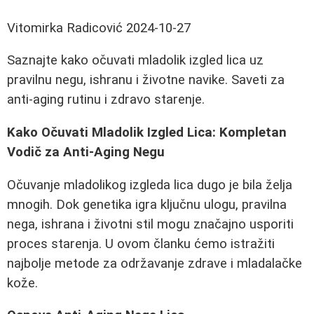
Vitomirka Radicović
2024-10-27
Saznajte kako očuvati mladolik izgled lica uz
pravilnu negu, ishranu i životne navike. Saveti za
anti-aging rutinu i zdravo starenje.
Kako Očuvati Mladolik Izgled Lica: Kompletan
Vodič za Anti-Aging Negu
Očuvanje mladolikog izgleda lica dugo je bila želja
mnogih. Dok genetika igra ključnu ulogu, pravilna
nega, ishrana i životni stil mogu značajno usporiti
proces starenja. U ovom članku ćemo istražiti
najbolje metode za održavanje zdrave i mladalačke
kože.