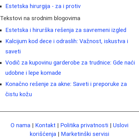
Estetska hirurgija - za i protiv
Tekstovi na srodnim blogovima
Estetska i hirurška rešenja za savremeni izgled
Kalcijum kod dece i odraslih: Važnost, iskustva i
saveti
Vodič za kupovinu garderobe za trudnice: Gde naći
udobne i lepe komade
Konačno rešenje za akne: Saveti i preporuke za
čistu kožu
O nama
|
Kontakt
|
Politika privatnosti
|
Uslovi
korišćenja
|
Marketinški servisi