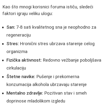
Kao što mnogi korisnici foruma ističu, sledeći
faktori igraju veliku ulogu:
San:
7-8 sati kvalitetnog sna je neophodno za
regeneraciju
Stres:
Hronični stres ubrzava starenje celog
organizma
Fizička aktivnost:
Redovno vežbanje poboljšava
cirkulaciju
Štetne navike:
Pušenje i prekomerna
konzumacija alkohola ubrzavaju starenje
Mentalno zdravlje:
Pozitivan stav i smeh
doprinose mladolikom izgledu