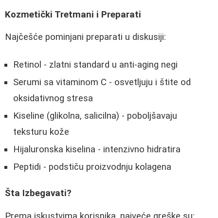
Kozmetički Tretmani i Preparati
Najčešće pominjani preparati u diskusiji:
Retinol - zlatni standard u anti-aging negi
Serumi sa vitaminom C - osvetljuju i štite od
oksidativnog stresa
Kiseline (glikolna, salicilna) - poboljšavaju
teksturu kože
Hijaluronska kiselina - intenzivno hidratira
Peptidi - podstiču proizvodnju kolagena
Šta Izbegavati?
Prema iskustvima korisnika, najveće greške su: