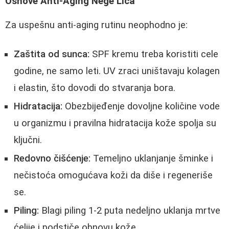
Osnove Anti-Aging Nege Lica
Za uspešnu anti-aging rutinu neophodno je:
Zaštita od sunca:
SPF kremu treba koristiti cele
godine, ne samo leti. UV zraci uništavaju kolagen
i elastin, što dovodi do stvaranja bora.
Hidratacija:
Obezbijeđenje dovoljne količine vode
u organizmu i pravilna hidratacija kože spolja su
ključni.
Redovno čišćenje:
Temeljno uklanjanje šminke i
nečistoća omogućava koži da diše i regeneriše
se.
Piling:
Blagi piling 1-2 puta nedeljno uklanja mrtve
ćelije i podstiče obnovu kože.