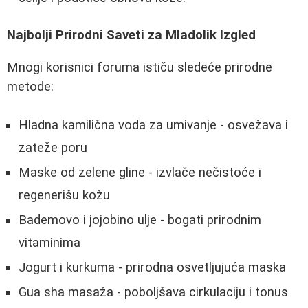
Najbolji Prirodni Saveti za Mladolik Izgled
Mnogi korisnici foruma ističu sledeće prirodne
metode:
Hladna kamilična voda za umivanje - osvežava i
zateže poru
Maske od zelene gline - izvlače nečistoće i
regenerišu kožu
Bademovo i jojobino ulje - bogati prirodnim
vitaminima
Jogurt i kurkuma - prirodna osvetljujuća maska
Gua sha masaža - poboljšava cirkulaciju i tonus