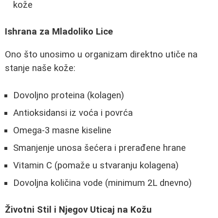
kože
Ishrana za Mladoliko Lice
Ono što unosimo u organizam direktno utiče na
stanje naše kože:
Dovoljno proteina (kolagen)
Antioksidansi iz voća i povrća
Omega-3 masne kiseline
Smanjenje unosa šećera i prerađene hrane
Vitamin C (pomaže u stvaranju kolagena)
Dovoljna količina vode (minimum 2L dnevno)
Životni Stil i Njegov Uticaj na Kožu