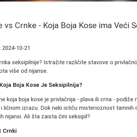
 vs Crnke - Koja Boja Kose ima Veći S
ć
2024-10-21
crnka seksipilnije? Istražite različite stavove o privlačn
pota više od nijanse.
 Koja Boja Kose Je Seksipilnija?
e koja boja kose je privlačnija - plava ili crna - podi
 i ličnom izrazu. Dok neki ističu misterioznost tamnih 
 nijansi. Ali šta zaista čini seksipil?
t Crnki