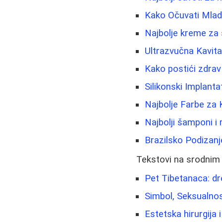
Kako Očuvati Mlado
Najbolje kreme za 
Ultrazvučna Kavit
Kako postići zdra
Silikonski Implanta
Najbolje Farbe za 
Najbolji šamponi i 
Brazilsko Podizanj
Tekstovi na srodnim
Pet Tibetanaca: dre
Simbol, Seksualnos
Estetska hirurgija 