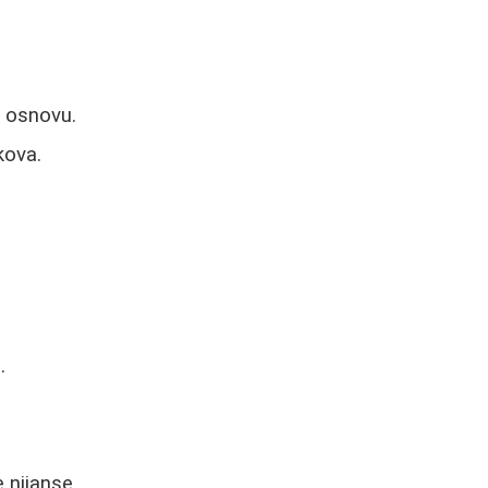
u osnovu.
kova.
.
e nijanse.