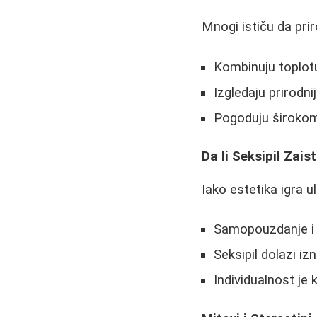
Mnogi ističu da pri
Kombinuju toplotu
Izgledaju prirodni
Pogoduju širokom
Da li Seksipil Zais
Iako estetika igra u
Samopouzdanje i 
Seksipil dolazi iz
Individualnost je 