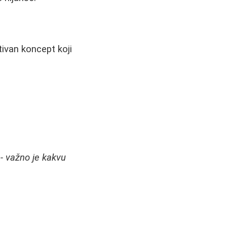
tivan koncept koji
a - važno je kakvu