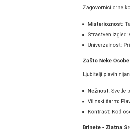
Zagovornici crne ko
Misterioznost:
Ta
Strastven izgled: 
Univerzalnost: P
Zašto Neke Osobe 
Ljubitelji plavih nij
Nežnost:
Svetle b
Vilinski šarm: Pl
Kontrast: Kod os
Brinete - Zlatna S