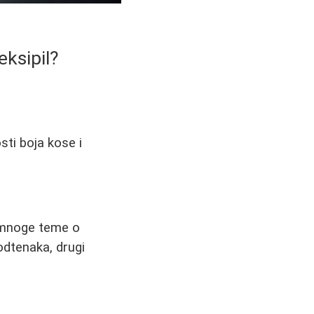
eksipil?
osti boja kose i
že mnoge teme o
odtenaka, drugi