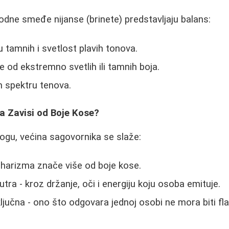
rodne smeđe nijanse (brinete) predstavljaju balans:
 tamnih i svetlost plavih tonova.
je od ekstremno svetlih ili tamnih boja.
 spektru tenova.
ta Zavisi od Boje Kose?
logu, većina sagovornika se slaže:
harizma znače više od boje kose.
nutra - kroz držanje, oči i energiju koju osoba emituje.
ključna - ono što odgovara jednoj osobi ne mora biti fla