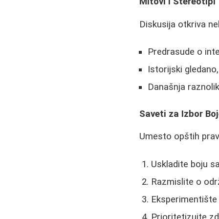
Mitovi i Stereotipi
Diskusija otkriva ne
Predrasude o inte
Istorijski gledano
Današnja raznolik
Saveti za Izbor Bo
Umesto opštih pravi
Uskladite boju sa
Razmislite o odr
Eksperimentište 
Prioritetizujte z