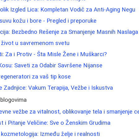
lik Izgled Lica: Kompletan Vodič za Anti-Aging Negu
suvu kožu i bore - Pregled i preporuke
acija: Bezbedno Rešenje za Smanjenje Masnih Naslaga
v život u savremenom svetu
ti: Za i Protiv - Šta Misle Žene i Muškarci?
Kosu: Saveti za Odabir Savršene Nijanse
regeneratori za vaš tip kose
e Zadnjice: Vakum Terapija, Vežbe i Iskustva
 blogovima
vne vežbe za vitalnost, oblikovanje tela i smanjenje ce
t i Pitanje Veličine: Sve o Ženskim Grudima
i kozmetologija: Između želje i realnosti