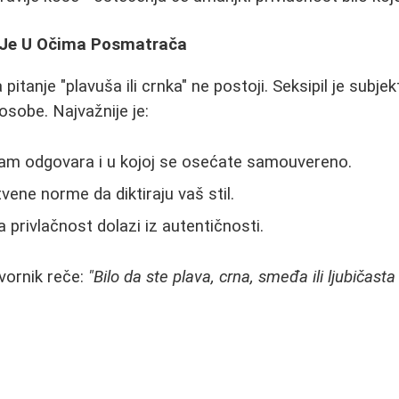
 Je U Očima Posmatrača
itanje "plavuša ili crnka" ne postoji. Seksipil je subjek
osobe. Najvažnije je:
 vam odgovara i u kojoj se osećate samouvereno.
vene norme da diktiraju vaš stil.
 privlačnost dolazi iz autentičnosti.
vornik reče:
"Bilo da ste plava, crna, smeđa ili ljubičast