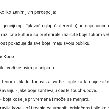
koliko zanimljivih percepcija:
ligenciji (npr. "plavuša glupa" stereotip) nemaju naučn
, različite kulture su preferirale različite boje tokom ve
ost pokazuje da sve boje imaju svoju publiku.
je Kose
la, vodi se ovim principima:
 tenom - hladni tonovi za svetle, tople za tamnije kože
žavanju - jake boje zahtevaju česte touch-upove.
- boja kose je privremena i može se menjati.
dravlje kose - oštećenja će umanjiti privlačnost bilo koj