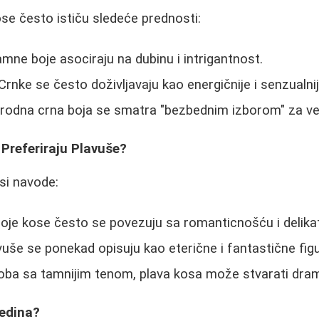
se često ističu sledeće prednosti:
mne boje asociraju na dubinu i intrigantnost.
Crnke se često doživljavaju kao energičnije i senzualnij
rirodna crna boja se smatra "bezbednim izborom" za ve
Preferiraju Plavuše?
ansi navode:
oje kose često se povezuju sa romanticnošću i delika
avuše se ponekad opisuju kao eterične i fantastične figu
oba sa tamnijim tenom, plava kosa može stvarati dram
redina?