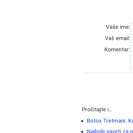
Vaše ime:
Vaš email:
Komentar:
Pročitajte i...
Botox Tretmani: K
Najbolji saveti za 