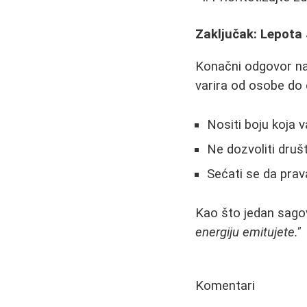
Zaključak: Lepota
Konačni odgovor na p
varira od osobe do 
Nositi boju koja
Ne dozvoliti društ
Sećati se da prava
Kao što jedan sago
energiju emitujete."
Komentari