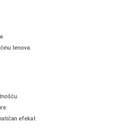
e.
ćinu tenova.
tnošću.
re.
atičan efekat.