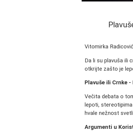
Plavuše
Vitomirka Radicovi
Da li su plavuša ili 
otkrijte zašto je le
Plavuše ili Crnke -
Večita debata o tom
lepoti, stereotipima
hvale nežnost svetlih
Argumenti u Koris