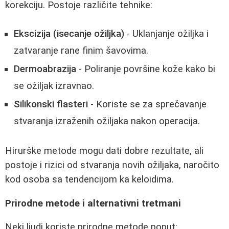
korekciju. Postoje različite tehnike:
Ekscizija (isecanje ožiljka)
- Uklanjanje ožiljka i
zatvaranje rane finim šavovima.
Dermoabrazija
- Poliranje površine kože kako bi
se ožiljak izravnao.
Silikonski flasteri
- Koriste se za sprečavanje
stvaranja izraženih ožiljaka nakon operacija.
Hirurške metode mogu dati dobre rezultate, ali
postoje i rizici od stvaranja novih ožiljaka, naročito
kod osoba sa tendencijom ka keloidima.
Prirodne metode i alternativni tretmani
Neki ljudi koriste prirodne metode poput: