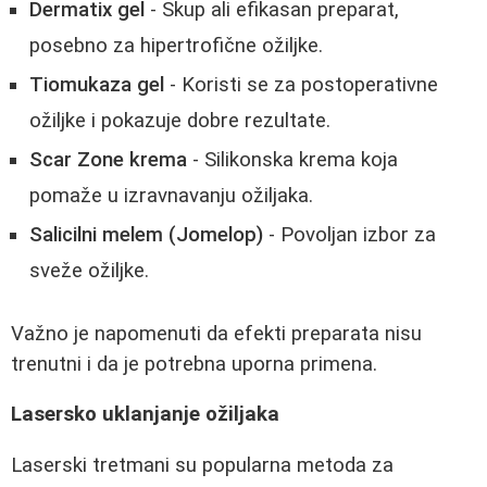
Dermatix gel
- Skup ali efikasan preparat,
posebno za hipertrofične ožiljke.
Tiomukaza gel
- Koristi se za postoperativne
ožiljke i pokazuje dobre rezultate.
Scar Zone krema
- Silikonska krema koja
pomaže u izravnavanju ožiljaka.
Salicilni melem (Jomelop)
- Povoljan izbor za
sveže ožiljke.
Važno je napomenuti da efekti preparata nisu
trenutni i da je potrebna uporna primena.
Lasersko uklanjanje ožiljaka
Laserski tretmani su popularna metoda za