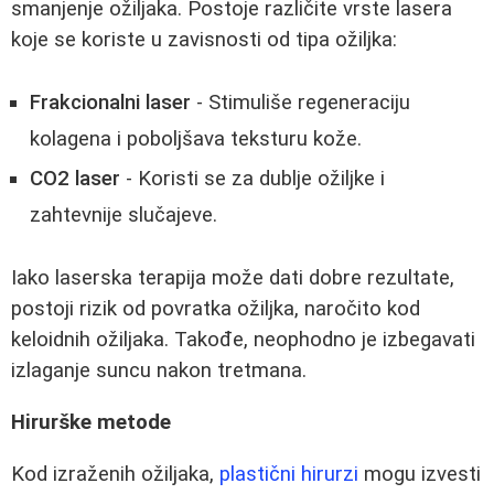
smanjenje ožiljaka. Postoje različite vrste lasera
koje se koriste u zavisnosti od tipa ožiljka:
Frakcionalni laser
- Stimuliše regeneraciju
kolagena i poboljšava teksturu kože.
CO2 laser
- Koristi se za dublje ožiljke i
zahtevnije slučajeve.
Iako laserska terapija može dati dobre rezultate,
postoji rizik od povratka ožiljka, naročito kod
keloidnih ožiljaka. Takođe, neophodno je izbegavati
izlaganje suncu nakon tretmana.
Hirurške metode
Kod izraženih ožiljaka,
plastični hirurzi
mogu izvesti