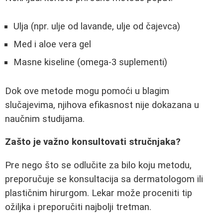
Ulja (npr. ulje od lavande, ulje od čajevca)
Med i aloe vera gel
Masne kiseline (omega-3 suplementi)
Dok ove metode mogu pomoći u blagim
slučajevima, njihova efikasnost nije dokazana u
naučnim studijama.
Zašto je važno konsultovati stručnjaka?
Pre nego što se odlučite za bilo koju metodu,
preporučuje se konsultacija sa dermatologom ili
plastičnim hirurgom. Lekar može proceniti tip
ožiljka i preporučiti najbolji tretman.