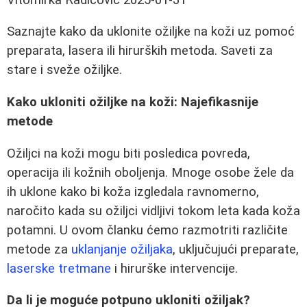
Saznajte kako da uklonite ožiljke na koži uz pomoć
preparata, lasera ili hirurških metoda. Saveti za
stare i sveže ožiljke.
Kako ukloniti ožiljke na koži: Najefikasnije
metode
Ožiljci na koži mogu biti posledica povreda,
operacija ili kožnih oboljenja. Mnoge osobe žele da
ih uklone kako bi koža izgledala ravnomerno,
naročito kada su ožiljci vidljivi tokom leta kada koža
potamni. U ovom članku ćemo razmotriti različite
metode za
uklanjanje ožiljaka
, uključujući preparate,
laserske tretmane
i hirurške intervencije.
Da li je moguće potpuno ukloniti ožiljak?