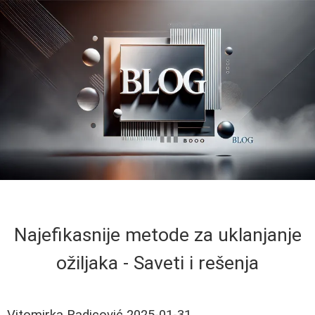
Najefikasnije metode za uklanjanje
ožiljaka - Saveti i rešenja
Vitomirka Radicović
2025-01-31