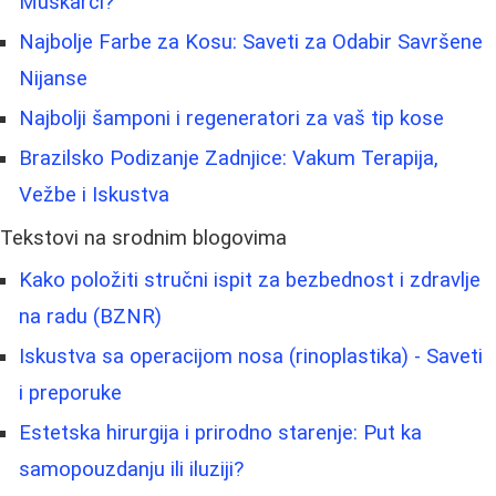
Muškarci?
Najbolje Farbe za Kosu: Saveti za Odabir Savršene
Nijanse
Najbolji šamponi i regeneratori za vaš tip kose
Brazilsko Podizanje Zadnjice: Vakum Terapija,
Vežbe i Iskustva
Tekstovi na srodnim blogovima
Kako položiti stručni ispit za bezbednost i zdravlje
na radu (BZNR)
Iskustva sa operacijom nosa (rinoplastika) - Saveti
i preporuke
Estetska hirurgija i prirodno starenje: Put ka
samopouzdanju ili iluziji?