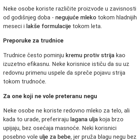
Neke osobe koriste različite proizvode u zavisnosti
od godišnjeg doba -
negujuće mleko
tokom hladnijih
meseci i
lakše formulacije
tokom leta.
Preporuke za trudnice
Trudnice često pominju
kremu protiv strija
kao
izuzetno efikasnu. Neke korisnice ističu da su uz
redovnu primenu uspele da spreče pojavu strija
tokom trudnoće.
Za one koji ne vole preteranu negu
Neke osobe ne koriste redovno mleko za telo, ali
kada to urade, preferiraju
lagana ulja
koja brzo
upijaju, bez osećaja masnoće. Neki korisnici
posebno vole
ulje za bebe
, jer pruža blagu negu bez