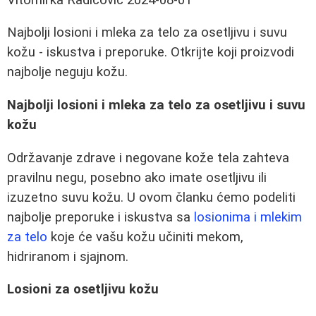
Najbolji losioni i mleka za telo za osetljivu i suvu
kožu - iskustva i preporuke. Otkrijte koji proizvodi
najbolje neguju kožu.
Najbolji losioni i mleka za telo za osetljivu i suvu
kožu
Održavanje zdrave i negovane kože tela zahteva
pravilnu negu, posebno ako imate osetljivu ili
izuzetno suvu kožu. U ovom članku ćemo podeliti
najbolje preporuke i iskustva sa
losionima i mlekim
za telo
koje će vašu kožu učiniti mekom,
hidriranom i sjajnom.
Losioni za osetljivu kožu