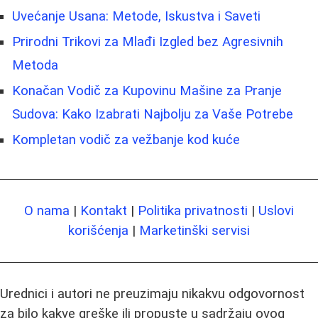
Uvećanje Usana: Metode, Iskustva i Saveti
Prirodni Trikovi za Mlađi Izgled bez Agresivnih
Metoda
Konačan Vodič za Kupovinu Mašine za Pranje
Sudova: Kako Izabrati Najbolju za Vaše Potrebe
Kompletan vodič za vežbanje kod kuće
O nama
|
Kontakt
|
Politika privatnosti
|
Uslovi
korišćenja
|
Marketinški servisi
Urednici i autori ne preuzimaju nikakvu odgovornost
za bilo kakve greške ili propuste u sadržaju ovog