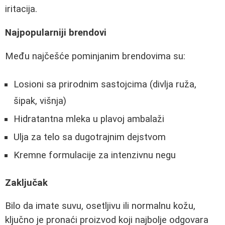
iritacija.
Najpopularniji brendovi
Među najčešće pominjanim brendovima su:
Losioni sa prirodnim sastojcima (divlja ruža,
šipak, višnja)
Hidratantna mleka u plavoj ambalaži
Ulja za telo sa dugotrajnim dejstvom
Kremne formulacije za intenzivnu negu
Zaključak
Bilo da imate suvu, osetljivu ili normalnu kožu,
ključno je pronaći proizvod koji najbolje odgovara