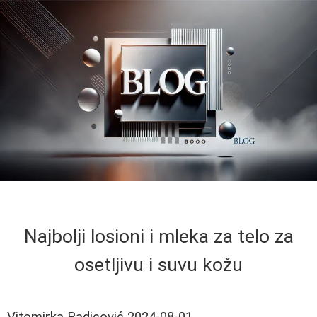
Najbolji losioni i mleka za telo za
osetljivu i suvu kožu
Vitomirka Radicović
2024-08-01