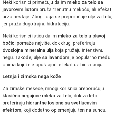
Neki korisnici primećuju da im
mleko za telo sa
javorovim listom
pruža trenutnu mekoću, ali efekat
brzo nestaje. Zbog toga se preporučuje
ulje za telo
,
jer pruža dugotrajnu hidrataciju.
Neki korisnici ističu da im
mleko za telo u plavoj
bočici
pomaže najviše, dok drugi preferiraju
dvoslojna mineralna ulja
koja pružaju intenzivnu
negu. Takođe,
ulje sa lavandom
je popularno među
onima koji žele opuštajući efekat uz hidrataciju.
Letnja i zimska nega kože
Za zimske mesece, mnogi korisnici preporučuju
klasično negujuće mleko za telo
, dok za leto
preferiraju
hidrantne losione sa svetlucavim
efektom
, koji dodatno oplemenjuju ten na suncu.