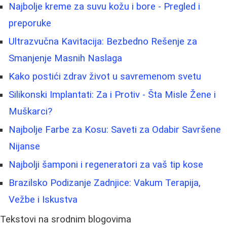
Najbolje kreme za suvu kožu i bore - Pregled i
preporuke
Ultrazvučna Kavitacija: Bezbedno Rešenje za
Smanjenje Masnih Naslaga
Kako postići zdrav život u savremenom svetu
Silikonski Implantati: Za i Protiv - Šta Misle Žene i
Muškarci?
Najbolje Farbe za Kosu: Saveti za Odabir Savršene
Nijanse
Najbolji šamponi i regeneratori za vaš tip kose
Brazilsko Podizanje Zadnjice: Vakum Terapija,
Vežbe i Iskustva
Tekstovi na srodnim blogovima