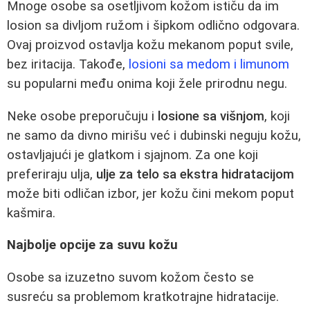
Mnoge osobe sa osetljivom kožom ističu da im
losion sa divljom ružom i šipkom odlično odgovara.
Ovaj proizvod ostavlja kožu mekanom poput svile,
bez iritacija. Takođe,
losioni sa medom i limunom
su popularni među onima koji žele prirodnu negu.
Neke osobe preporučuju i
losione sa višnjom
, koji
ne samo da divno mirišu već i dubinski neguju kožu,
ostavljajući je glatkom i sjajnom. Za one koji
preferiraju ulja,
ulje za telo sa ekstra hidratacijom
može biti odličan izbor, jer kožu čini mekom poput
kašmira.
Najbolje opcije za suvu kožu
Osobe sa izuzetno suvom kožom često se
susreću sa problemom kratkotrajne hidratacije.