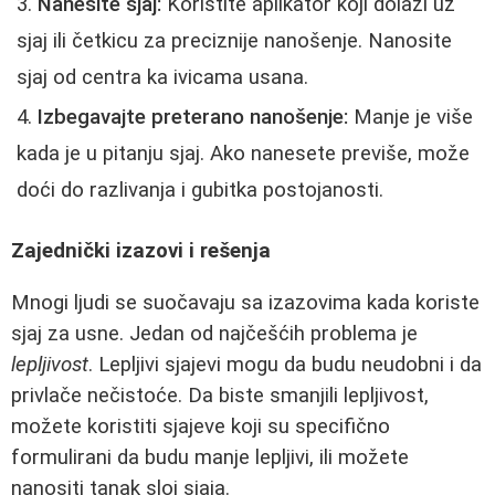
Nanesite sjaj:
Koristite aplikator koji dolazi uz
sjaj ili četkicu za preciznije nanošenje. Nanosite
sjaj od centra ka ivicama usana.
Izbegavajte preterano nanošenje:
Manje je više
kada je u pitanju sjaj. Ako nanesete previše, može
doći do razlivanja i gubitka postojanosti.
Zajednički izazovi i rešenja
Mnogi ljudi se suočavaju sa izazovima kada koriste
sjaj za usne. Jedan od najčešćih problema je
lepljivost
. Lepljivi sjajevi mogu da budu neudobni i da
privlače nečistoće. Da biste smanjili lepljivost,
možete koristiti sjajeve koji su specifično
formulirani da budu manje lepljivi, ili možete
nanositi tanak sloj sjaja.