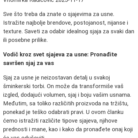
Sve što treba da znate o sjajevima za usne.
Istražite najbolje brendove, postojanost, nijanse i
texture. Saveti za odabir idealnog sjaja za svaki dan
ili posebne prilike.
Vodič kroz svet sjajeva za usne: Pronađite
savršen sjaj za vas
Sjaj za usne je neizostavan detalj u svakoj
šminkerski torbi. On može da transformiše vaš
izgled, dodajući volumen, sjaj i boju vašim usnama.
Međutim, sa toliko različitih proizvoda na tržištu,
ponekad je teško odabrati pravi. U ovom članku
ćemo istražiti različite tipove sjajeva, njihove
prednosti i mane, kao i kako da pronađete onaj koji
će vas oduševiti.