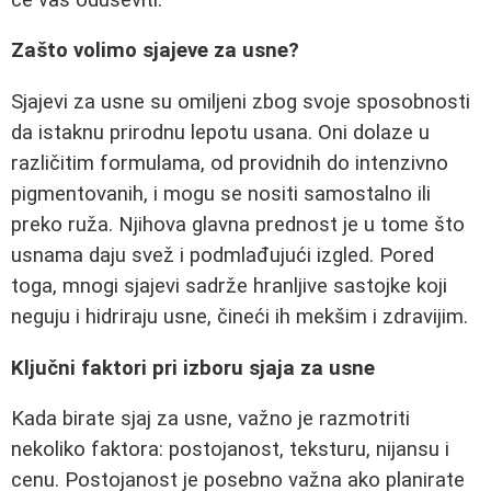
Zašto volimo sjajeve za usne?
Sjajevi za usne su omiljeni zbog svoje sposobnosti
da istaknu prirodnu lepotu usana. Oni dolaze u
različitim formulama, od providnih do intenzivno
pigmentovanih, i mogu se nositi samostalno ili
preko ruža. Njihova glavna prednost je u tome što
usnama daju svež i podmlađujući izgled. Pored
toga, mnogi sjajevi sadrže hranljive sastojke koji
neguju i hidriraju usne, čineći ih mekšim i zdravijim.
Ključni faktori pri izboru sjaja za usne
Kada birate sjaj za usne, važno je razmotriti
nekoliko faktora: postojanost, teksturu, nijansu i
cenu. Postojanost je posebno važna ako planirate