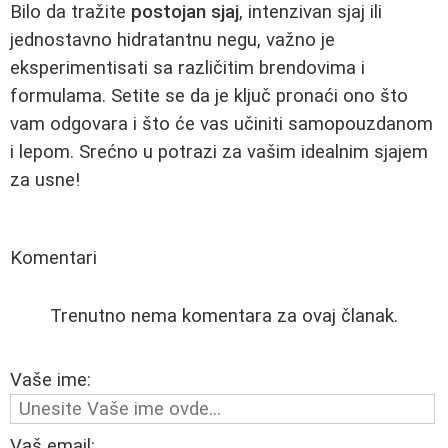
Bilo da tražite
postojan sjaj
, intenzivan sjaj ili
jednostavno hidratantnu negu, važno je
eksperimentisati sa različitim brendovima i
formulama. Setite se da je ključ pronaći ono što
vam odgovara i što će vas učiniti samopouzdanom
i lepom. Srećno u potrazi za vašim idealnim sjajem
za usne!
Komentari
Trenutno nema komentara za ovaj članak.
Vaše ime:
Vaš email: