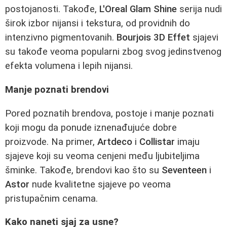
postojanosti. Takođe,
L'Oreal Glam Shine
serija nudi
širok izbor nijansi i tekstura, od providnih do
intenzivno pigmentovanih.
Bourjois 3D Effet
sjajevi
su takođe veoma popularni zbog svog jedinstvenog
efekta volumena i lepih nijansi.
Manje poznati brendovi
Pored poznatih brendova, postoje i manje poznati
koji mogu da ponude iznenađujuće dobre
proizvode. Na primer,
Artdeco
i
Collistar
imaju
sjajeve koji su veoma cenjeni među ljubiteljima
šminke. Takođe, brendovi kao što su
Seventeen
i
Astor
nude kvalitetne sjajeve po veoma
pristupačnim cenama.
Kako naneti sjaj za usne?