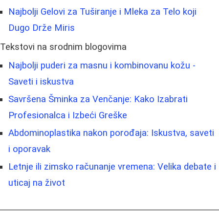
Najbolji Gelovi za Tuširanje i Mleka za Telo koji
Dugo Drže Miris
Tekstovi na srodnim blogovima
Najbolji puderi za masnu i kombinovanu kožu -
Saveti i iskustva
Savršena Šminka za Venčanje: Kako Izabrati
Profesionalca i Izbeći Greške
Abdominoplastika nakon porođaja: Iskustva, saveti
i oporavak
Letnje ili zimsko računanje vremena: Velika debate i
uticaj na život