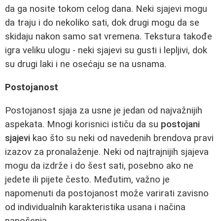
da ga nosite tokom celog dana. Neki sjajevi mogu
da traju i do nekoliko sati, dok drugi mogu da se
skidaju nakon samo sat vremena. Tekstura takođe
igra veliku ulogu - neki sjajevi su gusti i lepljivi, dok
su drugi laki i ne osećaju se na usnama.
Postojanost
Postojanost sjaja za usne je jedan od najvažnijih
aspekata. Mnogi korisnici ističu da su
postojani
sjajevi
kao što su neki od navedenih brendova pravi
izazov za pronalaženje. Neki od najtrajnijih sjajeva
mogu da izdrže i do šest sati, posebno ako ne
jedete ili pijete često. Međutim, važno je
napomenuti da postojanost može varirati zavisno
od individualnih karakteristika usana i načina
nanošenja.