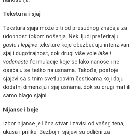
Tekstura i sjaj
Tekstura sjaja može biti od presudnog značaja za
udobnost tokom nošenja. Neki ljudi preferiraju
guste i lepljive
teksture koje obezbeđuju intenzivan
sjaj i dugotrajnost, dok drugi više vole
lake i
vodenaste
formulacije koje se lako nanose i ne
osećaju se teško na usnama. Takođe, postoje
sjajevi sa sitnim svetlucavim česticama koji daju
dodatni dimenziju i sjaj usnama, dok su drugi mat ili
samo blago sjajni.
Nijanse i boje
Izbor nijanse je lična stvar i zavisi od vašeg tena,
ukusa i prilike. Bezbojni sjajevi su odlični za