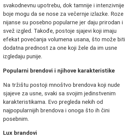
svakodnevnu upotrebu, dok tamnije i intenzivnije
boje mogu da se nose za večernje izlazke. Roze
nijanse su posebno popularne jer daju prirodan i
svež izgled. Takođe, postoje sjajevi koji imaju
efekat povećanja volumena usana, što može biti
dodatna prednost za one koji žele da im usne
izgledaju punije.
Popularni brendovi i njihove karakteristike
Na tržištu postoji mnoštvo brendova koji nude
sjajeve za usne, svaki sa svojim jedinstvenim
karakteristikama. Evo pregleda nekih od
najpopularnijih brendova i onoga što ih čini
posebnim.
Lux brandovi