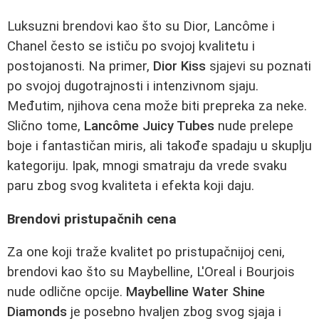
Luksuzni brendovi kao što su Dior, Lancôme i
Chanel često se ističu po svojoj kvalitetu i
postojanosti. Na primer,
Dior Kiss
sjajevi su poznati
po svojoj dugotrajnosti i intenzivnom sjaju.
Međutim, njihova cena može biti prepreka za neke.
Slično tome,
Lancôme Juicy Tubes
nude prelepe
boje i fantastičan miris, ali takođe spadaju u skuplju
kategoriju. Ipak, mnogi smatraju da vrede svaku
paru zbog svog kvaliteta i efekta koji daju.
Brendovi pristupačnih cena
Za one koji traže kvalitet po pristupačnijoj ceni,
brendovi kao što su Maybelline, L'Oreal i Bourjois
nude odlične opcije.
Maybelline Water Shine
Diamonds
je posebno hvaljen zbog svog sjaja i