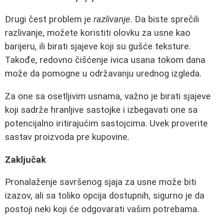
Drugi čest problem je
razlivanje
. Da biste sprečili
razlivanje, možete koristiti olovku za usne kao
barijeru, ili birati sjajeve koji su gušće teksture.
Takođe, redovno čišćenje ivica usana tokom dana
može da pomogne u održavanju urednog izgleda.
Za one sa osetljivim usnama, važno je birati sjajeve
koji sadrže hranljive sastojke i izbegavati one sa
potencijalno iritirajućim sastojcima. Uvek proverite
sastav proizvoda pre kupovine.
Zaključak
Pronalaženje savršenog sjaja za usne može biti
izazov, ali sa toliko opcija dostupnih, sigurno je da
postoji neki koji će odgovarati vašim potrebama.