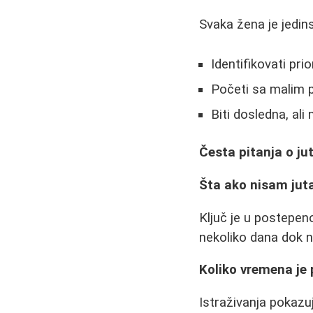
Svaka žena je jedins
Identifikovati prio
Početi sa malim
Biti dosledna, ali
Česta pitanja o ju
Šta ako nisam juta
Ključ je u postepen
nekoliko dana dok n
Koliko vremena je 
Istraživanja pokaz