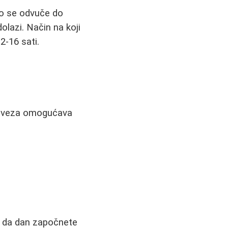
to se odvuče do
lazi. Način na koji
2-16 sati.
obaveza omogućava
m da dan započnete