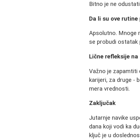
Bitno je ne odustat
Da li su ove rutin
Apsolutno. Mnoge m
se probudi ostatak 
Lične refleksije n
Važno je zapamtiti 
karijeri, za druge -
mera vrednosti.
Zaključak
Jutarnje navike usp
dana koji vodi ka d
ključ je u doslednosti