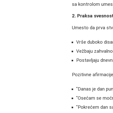
sa kontrolom umest
2. Praksa svesnosti
Umesto da prva stva
Vrše duboko disan
Vežbaju zahvalno
Postavljaju dnev
Pozitivne afirmacije
"Danas je dan pu
"Osećam se moćno
"Pokrećem dan sa