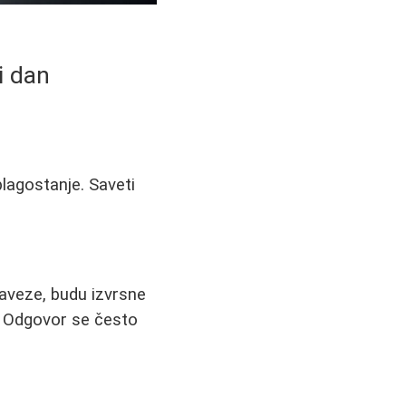
i dan
blagostanje. Saveti
baveze, budu izvrsne
e? Odgovor se često