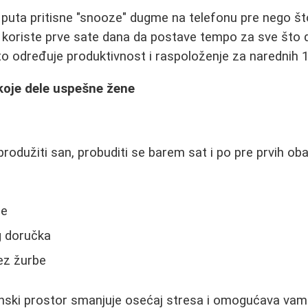
t puta pritisne "snooze" dugme na telefonu pre nego š
koriste prve sate dana da postave tempo za sve što do
 određuje produktivnost i raspoloženje za narednih 1
 koje dele uspešne žene
 produžiti san, probuditi se barem sat i po pre prvih 
je
g doručka
ez žurbe
nski prostor smanjuje osećaj stresa i omogućava va