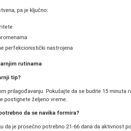
tvena, pa je ključno:
ritete
 promenama
 ne perfekcionistički nastrojena
tarnjim rutinama
rnji tip?
om prilagođavanju. Pokušajte da se budite 15 minuta ra
e postignete željeno vreme.
potrebno da se navika formira?
uju da je prosečno potrebno 21-66 dana da aktivnost 