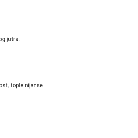
g jutra.
st, tople nijanse