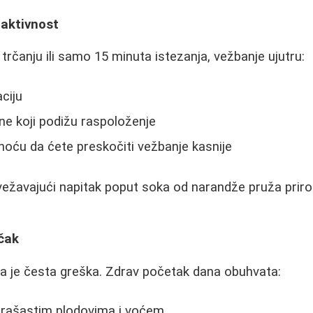
 aktivnost
i, trčanju ili samo 15 minuta istezanja, vežbanje ujutru:
ciju
ne koji podižu raspoloženje
oću da ćete preskočiti vežbanje kasnije
ežavajući napitak poput soka od narandže pruža priro
učak
a je česta greška. Zdrav početak dana obuhvata:
rašastim plodovima i voćem