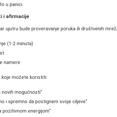
o u panici.
 i afirmacije
r ujutru bude proveravanje poruka ili društvenih mre
je (1-2 minuta)
st
ne namere
 koje možete koristiti:
n novih mogućnosti"
 i spremno da postignem svoje ciljeve"
 pozitivnom energijom"