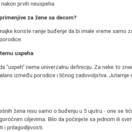
i nakon prvih neuspeha.
e primenjive za žene sa decom?
ajke koriste ranije buđenje da bi imale vreme samo z
porodice.
a temu uspeha
da "uspeh" nema univerzalnu definiciju. Za neke to znač
 balans između porodice i ličnog zadovoljstva. Jutarnje r
ešnih žena nisu samo o buđenju u 5 ujutru - one se tič
ugoročnim ciljevima. Bilo da počinjete sa jednom ili sv
 i prilagodljivosti.