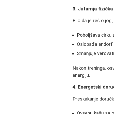
3. Jutarnja fizička
Bilo da je reč o jog
Poboljšava cirkula
Oslobađa endorfi
Smanjuje verovatn
Nakon treninga, osv
energiju.
4. Energetski dor
Preskakanje doručk
Ovsenu kašu sa o