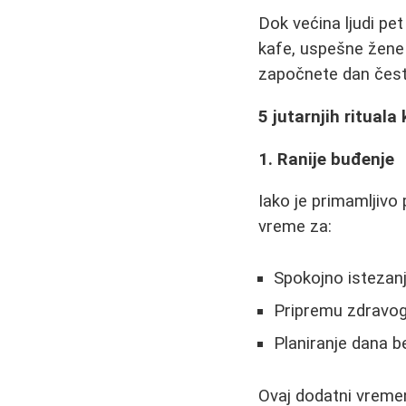
Dok većina ljudi pe
kafe, uspešne žene 
započnete dan često
5 jutarnjih rituala
1. Ranije buđenje
Iako je primamljivo
vreme za:
Spokojno istezan
Pripremu zdravo
Planiranje dana b
Ovaj dodatni vreme