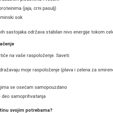
oteinima (jaja, crni pasulj)
taminski sok
vih sastojaka održava stabilan nivo energije tokom celo
ačenje
tiče na vaše raspoloženje. Saveti:
dražavaju moje raspoloženje (plava i zelena za smireno
kojima se osećam samopouzdano
e deo samoprihvatanja
rutinu svojim potrebama?