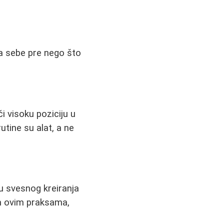
a sebe pre nego što
i visoku poziciju u
utine su alat, a ne
u svesnog kreiranja
im ovim praksama,