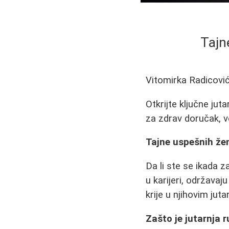
Tajn
Vitomirka Radicovi
Otkrijte ključne jut
za zdrav doručak, ve
Tajne uspešnih žena
Da li ste se ikada 
u karijeri, održavaj
krije u njihovim juta
Zašto je jutarnja 