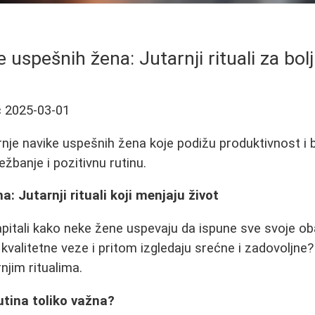
e uspešnih žena: Jutarnji rituali za bolj
ć
2025-03-01
arnje navike uspešnih žena koje podižu produktivnost i 
žbanje i pozitivnu rutinu.
: Jutarnji rituali koji menjaju život
zapitali kako neke žene uspevaju da ispune sve svoje o
u kvalitetne veze i pritom izgledaju srećne i zadovoljn
rnjim ritualima.
rutina toliko važna?