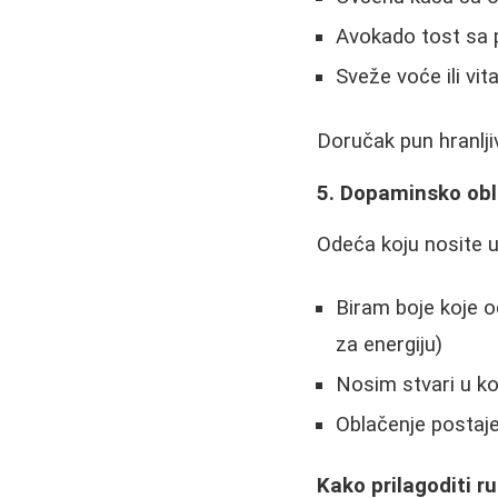
Avokado tost sa pr
Sveže voće ili vi
Doručak pun hranlji
5. Dopaminsko obl
Odeća koju nosite u
Biram boje koje o
za energiju)
Nosim stvari u 
Oblačenje postaj
Kako prilagoditi 