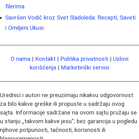
filerima
Savršen Vodič kroz Svet Sladoleda: Recepti, Saveti
i Omiljeni Ukusi
O nama
|
Kontakt
|
Politika privatnosti
|
Uslovi
korišćenja
|
Marketinški servisi
Urednici i autori ne preuzimaju nikakvu odgovornost
za bilo kakve greške ili propuste u sadržaju ovog
sajta. Informacije sadržane na ovom sajtu pružaju se
u stanju „takvom kakve jesu“, bez garancija u pogledu
njihove potpunosti, tačnosti, korisnosti ili
blagovremenosti.