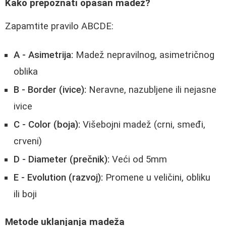
Kako prepoznati opasan madež?
Zapamtite pravilo ABCDE:
A - Asimetrija:
Madež nepravilnog, asimetričnog
oblika
B - Border (ivice):
Neravne, nazubljene ili nejasne
ivice
C - Color (boja):
Višebojni madež (crni, smeđi,
crveni)
D - Diameter (prečnik):
Veći od 5mm
E - Evolution (razvoj):
Promene u veličini, obliku
ili boji
Metode uklanjanja madeža