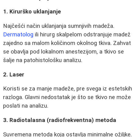
1. Kirurško uklanjanje
Najčešći način uklanjanja sumnjivih madeža.
Dermatolog
ili hirurg skalpelom odstranjuje madež
zajedno sa malom količinom okolnog tkiva. Zahvat
se obavlja pod lokalnom anestezijom, a tkivo se
šalje na patohistološku analizu.
2. Laser
Koristi se za manje madeže, pre svega iz estetskih
razloga. Glavni nedostatak je što se tkivo ne može
poslati na analizu.
3. Radiotalasna (radiofrekventna) metoda
Suvremena metoda koja ostavlja minimalne ožiljke.