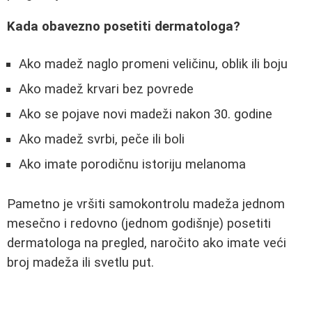
Kada obavezno posetiti dermatologa?
Ako madež naglo promeni veličinu, oblik ili boju
Ako madež krvari bez povrede
Ako se pojave novi madeži nakon 30. godine
Ako madež svrbi, peče ili boli
Ako imate porodičnu istoriju melanoma
Pametno je vršiti samokontrolu madeža jednom
mesečno i redovno (jednom godišnje) posetiti
dermatologa na pregled, naročito ako imate veći
broj madeža ili svetlu put.