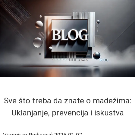
Sve što treba da znate o madežima:
Uklanjanje, prevencija i iskustva
Vitomirka Radicović
2025-01-07