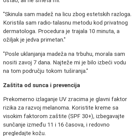
ostao, ali ne smeta mi."
"Skinula sam madež na licu zbog estetskih razloga.
Koristila sam radio-talasnu metodu kod privatnog
dermatologa. Procedura je trajala 10 minuta, a
ožiljak je jedva primetan."
"Posle uklanjanja madeža na trbuhu, morala sam
nositi zavoj 7 dana. Najteže mi je bilo izbeći vodu
na tom području tokom tuširanja."
Zaštita od sunca i prevencija
Prekomerno izlaganje UV zracima je glavni faktor
rizika za razvoj melanoma. Koristite kreme sa
visokim faktorom zaštite (SPF 30+), izbegavajte
sunčanje između 11 i 16 časova, i redovno
pregledajte kožu.