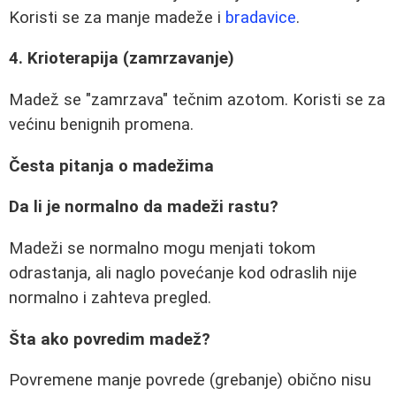
Koristi se za manje madeže i
bradavice
.
4. Krioterapija (zamrzavanje)
Madež se "zamrzava" tečnim azotom. Koristi se za
većinu benignih promena.
Česta pitanja o madežima
Da li je normalno da madeži rastu?
Madeži se normalno mogu menjati tokom
odrastanja, ali naglo povećanje kod odraslih nije
normalno i zahteva pregled.
Šta ako povredim madež?
Povremene manje povrede (grebanje) obično nisu