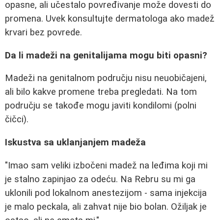
opasne, ali učestalo povređivanje može dovesti do
promena. Uvek konsultujte dermatologa ako madež
krvari bez povrede.
Da li madeži na genitalijama mogu biti opasni?
Madeži na genitalnom području nisu neuobičajeni,
ali bilo kakve promene treba pregledati. Na tom
području se takođe mogu javiti kondilomi (polni
čičci).
Iskustva sa uklanjanjem madeža
"Imao sam veliki izbočeni madež na leđima koji mi
je stalno zapinjao za odeću. Na Rebru su mi ga
uklonili pod lokalnom anestezijom - sama injekcija
je malo peckala, ali zahvat nije bio bolan. Ožiljak je