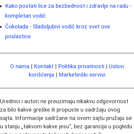
Kako postati lice za bezbednost i zdravlje na radu -
kompletan vodič
Čokolada - Sladoljubivi vodič kroz svet ove
poslastice
O nama
|
Kontakt
|
Politika privatnosti
|
Uslovi
korišćenja
|
Marketinški servisi
Urednici i autori ne preuzimaju nikakvu odgovornost
za bilo kakve greške ili propuste u sadržaju ovog
sajta. Informacije sadržane na ovom sajtu pružaju se
u stanju „takvom kakve jesu“, bez garancija u pogledu