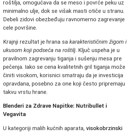
roštilja, omogućava da se meso i povrće peku uz
minimalno ulje, dok se višak masti otiče u stranu.
Debeli zidovi obezbeđuju ravnomerno zagrevanje
cele površine.
Krajnji rezultat je hrana sa
karakterističnim žigom i
ukusom koji podseća na roštilj
. Ključ uspeha je u
pravilnom zagrevanju tiganja i sušenju mesa pre
pečenja. Iako se cena kvalitetnih gril tiganja može
činiti visokom, korisnici smatraju da je investicija
opravdana, posebno za one koji često pripremaju
takvu vrstu hrane.
Blenderi za Zdrave Napitke: Nutribullet i
Vegavita
U kategoriji malih kućnih aparata,
visokobrzinski