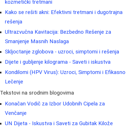
kozmetički tretmani
Kako se rešiti akni: Efektivni tretmani i dugotrajna
rešenja
Ultrazvučna Kavitacija: Bezbedno Rešenje za
Smanjenje Masnih Naslaga
Skljoctanje zglobova - uzroci, simptomi i rešenja
Dijete i gubljenje kilograma - Saveti i iskustva
Kondilomi (HPV Virus): Uzroci, Simptomi i Efikasno
Lečenje
Tekstovi na srodnim blogovima
Konačan Vodič za Izbor Udobnih Cipela za
Venčanje
UN Dijeta - Iskustva i Saveti za Gubitak Kilože