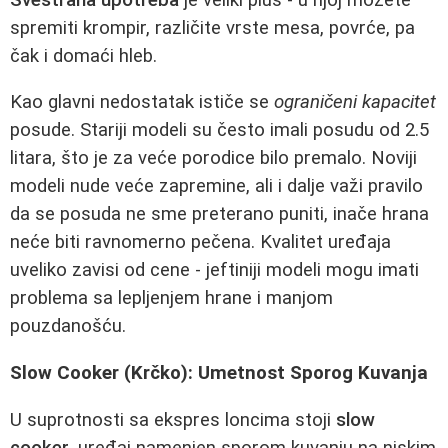
spremiti krompir, različite vrste mesa, povrće, pa
čak i domaći hleb.
Kao glavni nedostatak ističe se
ograničeni kapacitet
posude. Stariji modeli su često imali posudu od 2.5
litara, što je za veće porodice bilo premalo. Noviji
modeli nude veće zapremine, ali i dalje važi pravilo
da se posuda ne sme preterano puniti, inače hrana
neće biti ravnomerno pečena. Kvalitet uređaja
uveliko zavisi od cene - jeftiniji modeli mogu imati
problema sa lepljenjem hrane i manjom
pouzdanošću.
Slow Cooker (Krčko): Umetnost Sporog Kuvanja
U suprotnosti sa ekspres loncima stoji
slow
cooker
, uređaj namenjen sporom kuvanju na niskim