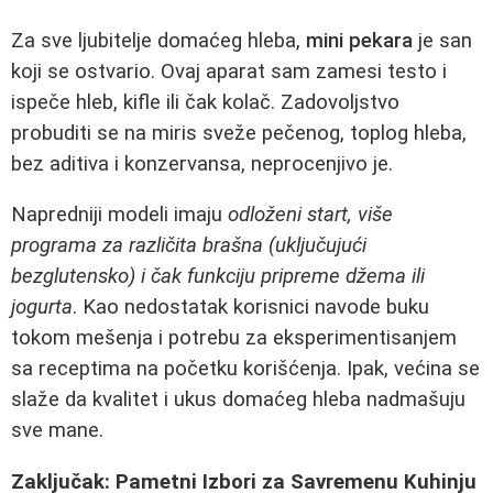
Za sve ljubitelje domaćeg hleba,
mini pekara
je san
koji se ostvario. Ovaj aparat sam zamesi testo i
ispeče hleb, kifle ili čak kolač. Zadovoljstvo
probuditi se na miris sveže pečenog, toplog hleba,
bez aditiva i konzervansa, neprocenjivo je.
Napredniji modeli imaju
odloženi start, više
programa za različita brašna (uključujući
bezglutensko) i čak funkciju pripreme džema ili
jogurta
. Kao nedostatak korisnici navode buku
tokom mešenja i potrebu za eksperimentisanjem
sa receptima na početku korišćenja. Ipak, većina se
slaže da kvalitet i ukus domaćeg hleba nadmašuju
sve mane.
Zaključak: Pametni Izbori za Savremenu Kuhinju