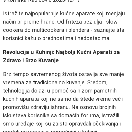
Istražite najpopularnije kućne aparate koji menjaju
način pripreme hrane. Od friteza bez ulja i slow
cookera do multicookera i blendera - saznajte šta
korisnici kažu o prednostima i nedostacima.
Revolucija u Kuhinji: Najbolji Kućni Aparati za
Zdravo i Brzo Kuvanje
Brz tempo savremenog života ostavlja sve manje
vremena za tradicionalno kuvanje. Srećom,
tehnologija dolazi u pomoć sa nizom pametnih
kućnih aparata koji ne samo da štede vreme već i
promovišu zdraviju ishranu. Na osnovu brojnih
iskustava korisnika sa domaćih foruma, istražili
smo uređaje koji su zaista opravdali očekivanja i
postali nezamenjivi pomoćnici u kuhinji.