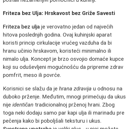
Friteza bez Ulja: Hrskavost bez Griže Savesti
Friteza bez ulja
je verovatno jedan od najvećih
hitova poslednjih godina. Ovaj kuhinjski aparat
koristi princip cirkulacije vrućeg vazduha da bi
hranu učinio hrskavom, koristeći minimalno ili
nimalo ulja. Koncept je brzo osvojio domaće kupce
koji su oduševljeni mogućnošću da pripreme zdrav
pomfrit, meso ili povrće.
Korisnici se slažu da je
hrana zdravija
u odnosu na
duboko prženje. Međutim, mnogi primećuju da ukus
nije
identičan
tradicionalnoj prženoj hrani. Zbog
toga neki dodaju samo par kapi ulja ili marinadu pre
pečenja kako bi poboljšali teksturu i ukus.
Svestrana upotreba
je veliki plus - u njoj možete