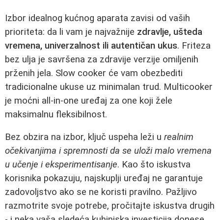
Izbor idealnog kućnog aparata zavisi od vaših
prioriteta: da li vam je najvažnije
zdravlje, ušteda
vremena, univerzalnost ili autentičan ukus
. Friteza
bez ulja je savršena za zdravije verzije omiljenih
prženih jela. Slow cooker će vam obezbediti
tradicionalne ukuse uz minimalan trud. Multicooker
je moćni all-in-one uređaj za one koji žele
maksimalnu fleksibilnost.
Bez obzira na izbor, ključ uspeha leži u
realnim
očekivanjima i spremnosti da se uloži malo vremena
u učenje i eksperimentisanje
. Kao što iskustva
korisnika pokazuju, najskuplji uređaj ne garantuje
zadovoljstvo ako se ne koristi pravilno. Pažljivo
razmotrite svoje potrebe, pročitajte iskustva drugih
- i neka vaša sledeća kuhinjska investicija donese