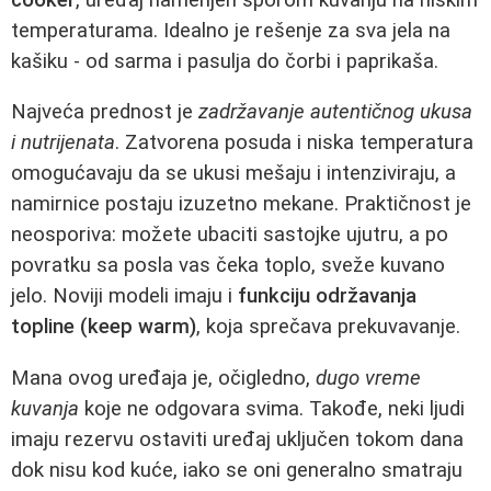
temperaturama. Idealno je rešenje za sva jela na
kašiku - od sarma i pasulja do čorbi i paprikaša.
Najveća prednost je
zadržavanje autentičnog ukusa
i nutrijenata
. Zatvorena posuda i niska temperatura
omogućavaju da se ukusi mešaju i intenziviraju, a
namirnice postaju izuzetno mekane. Praktičnost je
neosporiva: možete ubaciti sastojke ujutru, a po
povratku sa posla vas čeka toplo, sveže kuvano
jelo. Noviji modeli imaju i
funkciju održavanja
topline (keep warm)
, koja sprečava prekuvavanje.
Mana ovog uređaja je, očigledno,
dugo vreme
kuvanja
koje ne odgovara svima. Takođe, neki ljudi
imaju rezervu ostaviti uređaj uključen tokom dana
dok nisu kod kuće, iako se oni generalno smatraju