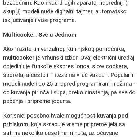
bezbednim. Kao i kod drugih aparata, napredniji (i
skuplji) modeli nude digitalni tajmer, automatsko
isključivanje i više programa.
Multicooker: Sve u Jednom
Ako tražite univerzalnog kuhinjskog pomoćnika,
multicooker
je vrhunski izbor. Ovaj električni uređaj
objedinjuje funkcije ekspres lonca, slow cookera,
šporeta, a često i friteze na vruć vazduh. Popularni
modeli nude i do 25 unapred programiranih režima -
od kuvanja pirinča i supa, preko dinstanja, pa sve do
pečenja i pripreme jogurta.
Korisnici posebno hvale mogućnost
kuvanja pod
pritiskom
, koja skraćuje vreme pripreme jela sa
sati na nekoliko desetina minuta, uz očuvane