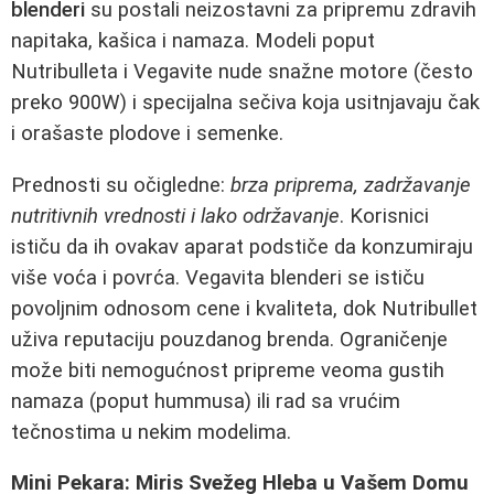
blenderi
su postali neizostavni za pripremu zdravih
napitaka, kašica i namaza. Modeli poput
Nutribulleta i Vegavite nude snažne motore (često
preko 900W) i specijalna sečiva koja usitnjavaju čak
i orašaste plodove i semenke.
Prednosti su očigledne:
brza priprema, zadržavanje
nutritivnih vrednosti i lako održavanje
. Korisnici
ističu da ih ovakav aparat podstiče da konzumiraju
više voća i povrća. Vegavita blenderi se ističu
povoljnim odnosom cene i kvaliteta, dok Nutribullet
uživa reputaciju pouzdanog brenda. Ograničenje
može biti nemogućnost pripreme veoma gustih
namaza (poput hummusa) ili rad sa vrućim
tečnostima u nekim modelima.
Mini Pekara: Miris Svežeg Hleba u Vašem Domu