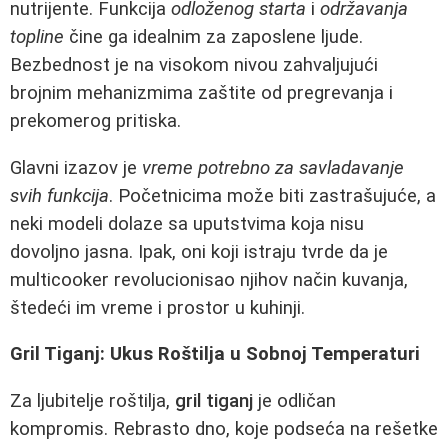
nutrijente. Funkcija
odloženog starta
i
održavanja
topline
čine ga idealnim za zaposlene ljude.
Bezbednost je na visokom nivou zahvaljujući
brojnim mehanizmima zaštite od pregrevanja i
prekomerog pritiska.
Glavni izazov je
vreme potrebno za savladavanje
svih funkcija
. Početnicima može biti zastrašujuće, a
neki modeli dolaze sa uputstvima koja nisu
dovoljno jasna. Ipak, oni koji istraju tvrde da je
multicooker revolucionisao njihov način kuvanja,
štedeći im vreme i prostor u kuhinji.
Gril Tiganj: Ukus Roštilja u Sobnoj Temperaturi
Za ljubitelje roštilja,
gril tiganj
je odličan
kompromis. Rebrasto dno, koje podseća na rešetke