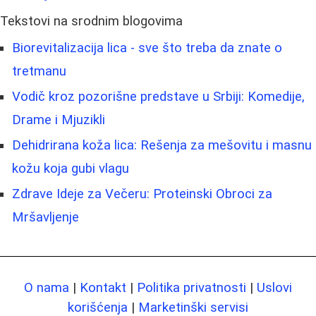
Tekstovi na srodnim blogovima
Biorevitalizacija lica - sve što treba da znate o
tretmanu
Vodič kroz pozorišne predstave u Srbiji: Komedije,
Drame i Mjuzikli
Dehidrirana koža lica: Rešenja za mešovitu i masnu
kožu koja gubi vlagu
Zdrave Ideje za Večeru: Proteinski Obroci za
Mršavljenje
O nama
|
Kontakt
|
Politika privatnosti
|
Uslovi
korišćenja
|
Marketinški servisi