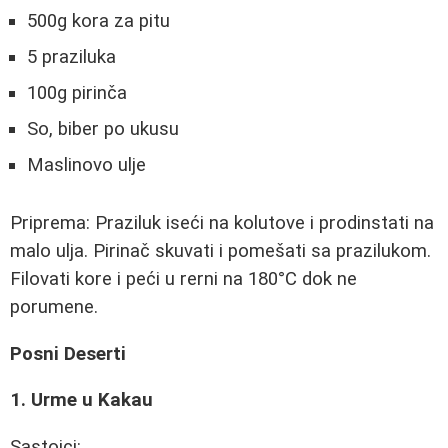
500g kora za pitu
5 praziluka
100g pirinča
So, biber po ukusu
Maslinovo ulje
Priprema: Praziluk iseći na kolutove i prodinstati na
malo ulja. Pirinač skuvati i pomešati sa prazilukom.
Filovati kore i peći u rerni na 180°C dok ne
porumene.
Posni Deserti
1. Urme u Kakau
Sastojci: