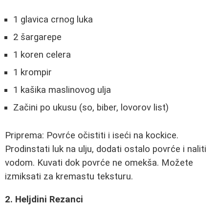
1 glavica crnog luka
2 šargarepe
1 koren celera
1 krompir
1 kašika maslinovog ulja
Začini po ukusu (so, biber, lovorov list)
Priprema: Povrće očistiti i iseći na kockice.
Prodinstati luk na ulju, dodati ostalo povrće i naliti
vodom. Kuvati dok povrće ne omekša. Možete
izmiksati za kremastu teksturu.
2. Heljdini Rezanci