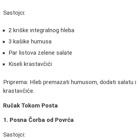
Sastojci:
2 kriške integralnog hleba
3 kašike humusa
Par listova zelene salate
Kiseli krastavčići
Priprema: Hleb premazati humusom, dodati salatu i
krastavčiće.
Ručak Tokom Posta
1. Posna Čorba od Povrća
Sastojci: