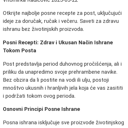
Otkrijte najbolje posne recepte za post, uključujući
ideje za doručak, ručak i večeru. Saveti za zdravu
ishranu bez životinjskih proizvoda.
Posni Recepti: Zdrav i Ukusan Način Ishrane
Tokom Posta
Post predstavlja period duhovnog pročišćenja, ali i
priliku da unapredimo svoje prehrambene navike.
Bez obzira da li postite na vodi ili ulju, postoji
mnoštvo ukusnih i hranljivih jela koja će vas zasititi
i podržati tokom ovog perioda.
Osnovni Principi Posne Ishrane
Posna ishrana isključuje sve proizvode životinjskog