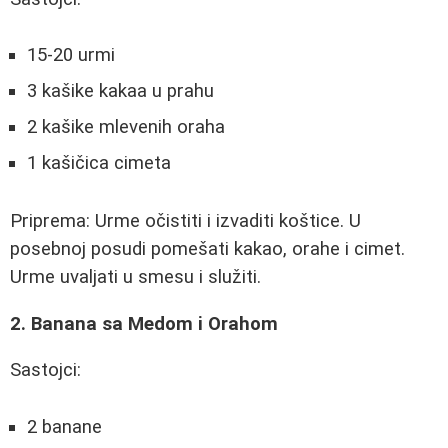
15-20 urmi
3 kašike kakaa u prahu
2 kašike mlevenih oraha
1 kašičica cimeta
Priprema: Urme očistiti i izvaditi koštice. U
posebnoj posudi pomešati kakao, orahe i cimet.
Urme uvaljati u smesu i služiti.
2. Banana sa Medom i Orahom
Sastojci:
2 banane