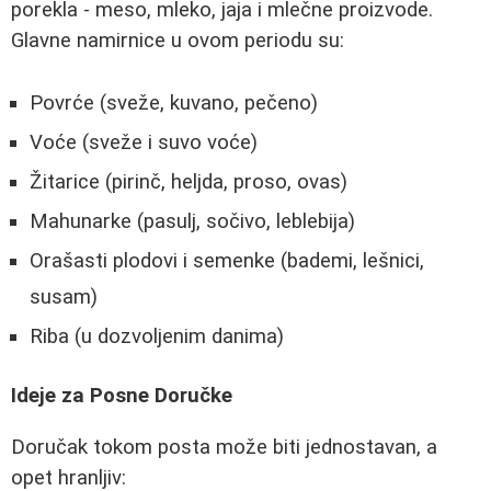
porekla - meso, mleko, jaja i mlečne proizvode.
Glavne namirnice u ovom periodu su:
Povrće (sveže, kuvano, pečeno)
Voće (sveže i suvo voće)
Žitarice (pirinč, heljda, proso, ovas)
Mahunarke (pasulj, sočivo, leblebija)
Orašasti plodovi i semenke (bademi, lešnici,
susam)
Riba (u dozvoljenim danima)
Ideje za Posne Doručke
Doručak tokom posta može biti jednostavan, a
opet hranljiv: