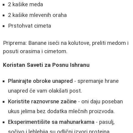
2 kašike meda
2 kašike mlevenih oraha
Prstohvat cimeta
Priprema: Banane iseći na kolutove, preliti medom i
posuti orasima i cimetom.
Koristan Saveti za Posnu Ishranu
Planirajte obroke unapred
- spremanje hrane
unapred će vam olakšati post.
Koristite raznovrsne začine
- oni daju poseban
ukus jelima bez dodatka mlečnih proizvoda.
Eksperimentišite sa mahunarkama
- pasulj,
sočivo i leblebija su odlični izvori proteina.