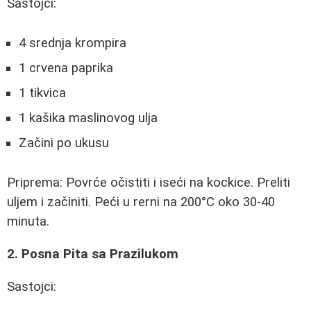
Sastojci:
4 srednja krompira
1 crvena paprika
1 tikvica
1 kašika maslinovog ulja
Začini po ukusu
Priprema: Povrće očistiti i iseći na kockice. Preliti
uljem i začiniti. Peći u rerni na 200°C oko 30-40
minuta.
2. Posna Pita sa Prazilukom
Sastojci: