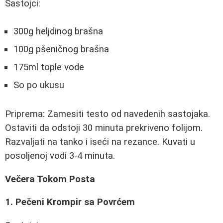
Sastojci:
300g heljdinog brašna
100g pšeničnog brašna
175ml tople vode
So po ukusu
Priprema: Zamesiti testo od navedenih sastojaka.
Ostaviti da odstoji 30 minuta prekriveno folijom.
Razvaljati na tanko i iseći na rezance. Kuvati u
posoljenoj vodi 3-4 minuta.
Večera Tokom Posta
1. Pečeni Krompir sa Povrćem