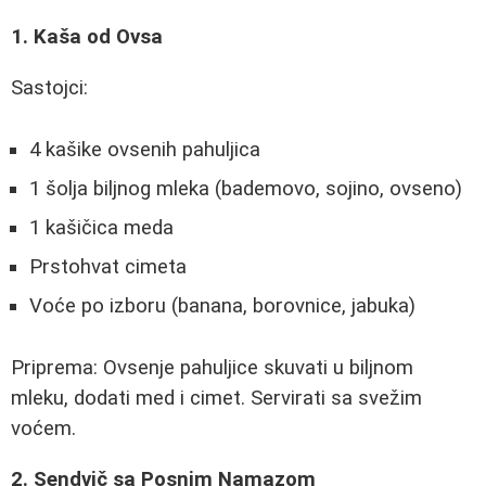
1. Kaša od Ovsa
Sastojci:
4 kašike ovsenih pahuljica
1 šolja biljnog mleka (bademovo, sojino, ovseno)
1 kašičica meda
Prstohvat cimeta
Voće po izboru (banana, borovnice, jabuka)
Priprema: Ovsenje pahuljice skuvati u biljnom
mleku, dodati med i cimet. Servirati sa svežim
voćem.
2. Sendvič sa Posnim Namazom