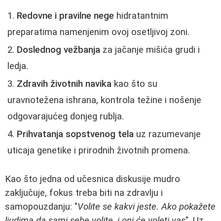
Redovne i pravilne nege
hidratantnim
preparatima namenjenim ovoj osetljivoj zoni.
Doslednog vežbanja
za jačanje mišića grudi i
ledja.
Zdravih životnih navika
kao što su
uravnotežena ishrana, kontrola težine i nošenje
odgovarajućeg donjeg rublja.
Prihvatanja sopstvenog tela
uz razumevanje
uticaja genetike i prirodnih životnih promena.
Kao što jedna od učesnica diskusije mudro
zaključuje, fokus treba biti na zdravlju i
samopouzdanju: "
Volite se kakvi jeste. Ako pokažete
ljudima da sami sebe volite, i oni će voleti vas
". Uz