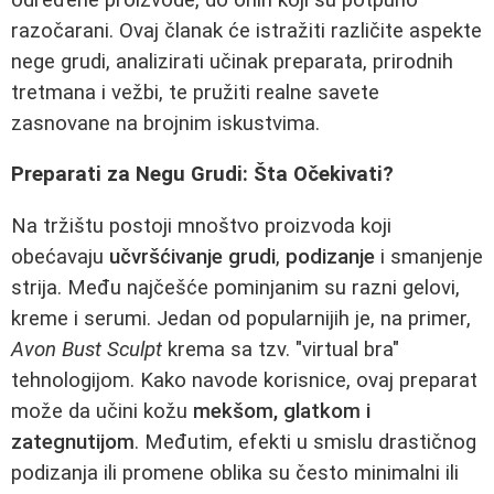
razočarani. Ovaj članak će istražiti različite aspekte
nege grudi, analizirati učinak preparata, prirodnih
tretmana i vežbi, te pružiti realne savete
zasnovane na brojnim iskustvima.
Preparati za Negu Grudi: Šta Očekivati?
Na tržištu postoji mnoštvo proizvoda koji
obećavaju
učvršćivanje grudi
,
podizanje
i smanjenje
strija. Među najčešće pominjanim su razni gelovi,
kreme i serumi. Jedan od popularnijih je, na primer,
Avon Bust Sculpt
krema sa tzv. "virtual bra"
tehnologijom. Kako navode korisnice, ovaj preparat
može da učini kožu
mekšom, glatkom i
zategnutijom
. Međutim, efekti u smislu drastičnog
podizanja ili promene oblika su često minimalni ili