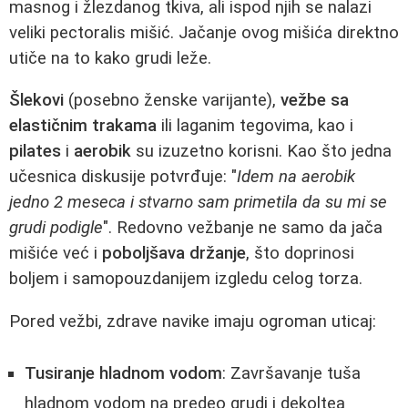
masnog i žlezdanog tkiva, ali ispod njih se nalazi
veliki pectoralis mišić. Jačanje ovog mišića direktno
utiče na to kako grudi leže.
Šlekovi
(posebno ženske varijante),
vežbe sa
elastičnim trakama
ili laganim tegovima, kao i
pilates
i
aerobik
su izuzetno korisni. Kao što jedna
učesnica diskusije potvrđuje: "
Idem na aerobik
jedno 2 meseca i stvarno sam primetila da su mi se
grudi podigle
". Redovno vežbanje ne samo da jača
mišiće već i
poboljšava držanje
, što doprinosi
boljem i samopouzdanijem izgledu celog torza.
Pored vežbi, zdrave navike imaju ogroman uticaj:
Tusiranje hladnom vodom
: Završavanje tuša
hladnom vodom na predeo grudi i dekoltea