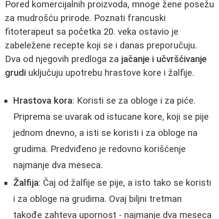
Pored komercijalnih proizvoda, mnoge žene posežu
za mudrošću prirode. Poznati francuski
fitoterapeut sa početka 20. veka ostavio je
zabeležene recepte koji se i danas preporučuju.
Dva od njegovih predloga za
jačanje i učvršćivanje
grudi
uključuju upotrebu hrastove kore i žalfije.
Hrastova kora
: Koristi se za obloge i za piće.
Priprema se uvarak od istucane kore, koji se pije
jednom dnevno, a isti se koristi i za obloge na
grudima. Predviđeno je redovno korišćenje
najmanje dva meseca.
Žalfija
: Čaj od žalfije se pije, a isto tako se koristi
i za obloge na grudima. Ovaj biljni tretman
takođe zahteva upornost - najmanje dva meseca