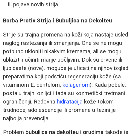
ili pojave novih strija.
Borba Protiv Strija i Bubuljica na Dekolteu
Strije su trajna promena na koži koja nastaje usled
naglog rastezanja ili smanjenja. One se ne mogu
potpuno ukloniti nikakvim kremama, ali se mogu
ublažiti i učiniti manje uočljivim. Dok su crvene ili
ljubičaste (nove), moguće je uticati na njihov izgled
preparatima koji podstiču regeneraciju kože (sa
vitaminom E, centelom,
kolagenom
). Kada pobele,
postaju trajni oziljci i tada su kozmetički tretmani
ograničeniji. Redovna
hidratacija
kože tokom
trudnoće, adolescencije ili promene u težini je
najbolja prevencija.
Problem
bubuljica na dekolteu i grudima
takođe je