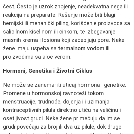
čest. Često je uzrok znojenje, neadekvatna nega ili
reakcija na preparate. Rešenje može biti blagi
hemijski ili mehanički piling, korišćenje proizvoda sa
salicilnom kiselinom ili cinkom, te izbegavanje
masnih krema i losiona koji začepljuju pore. Neke
žene imaju uspeha sa
termalnom vodom
ili
proizvodima sa aloe verom.
Hormoni, Genetika i Životni Ciklus
Ne može se zanemariti uticaj hormona i genetike.
Promene u hormonskoj ravnoteži tokom
menstruacije, trudnoće, dojenja ili uzimanja
kontraceptivnih pilula direktno utiču na veličinu i
osetljivost grudi. Neke žene primećuju da im se
grudi povećaju za broj ili dva uz pilule, dok druge