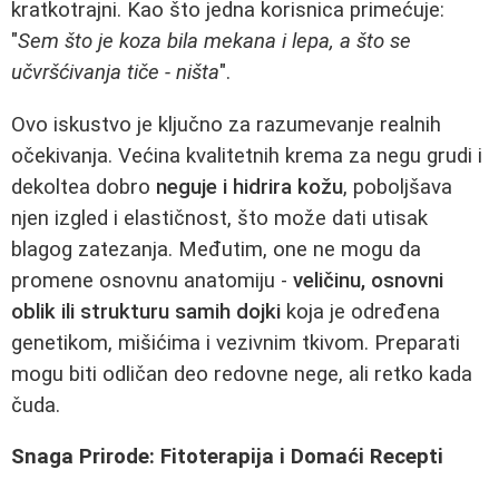
kratkotrajni. Kao što jedna korisnica primećuje:
"
Sem što je koza bila mekana i lepa, a što se
učvršćivanja tiče - ništa
".
Ovo iskustvo je ključno za razumevanje realnih
očekivanja. Većina kvalitetnih krema za negu grudi i
dekoltea dobro
neguje i hidrira kožu
, poboljšava
njen izgled i elastičnost, što može dati utisak
blagog zatezanja. Međutim, one ne mogu da
promene osnovnu anatomiju -
veličinu, osnovni
oblik ili strukturu samih dojki
koja je određena
genetikom, mišićima i vezivnim tkivom. Preparati
mogu biti odličan deo redovne nege, ali retko kada
čuda.
Snaga Prirode: Fitoterapija i Domaći Recepti