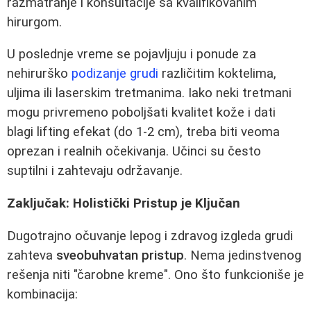
razmatranje i konsultacije sa kvalifikovanim
hirurgom.
U poslednje vreme se pojavljuju i ponude za
nehirurško
podizanje grudi
različitim koktelima,
uljima ili laserskim tretmanima. Iako neki tretmani
mogu privremeno poboljšati kvalitet kože i dati
blagi lifting efekat (do 1-2 cm), treba biti veoma
oprezan i realnih očekivanja. Učinci su često
suptilni i zahtevaju održavanje.
Zaključak: Holistički Pristup je Ključan
Dugotrajno očuvanje lepog i zdravog izgleda grudi
zahteva
sveobuhvatan pristup
. Nema jedinstvenog
rešenja niti "čarobne kreme". Ono što funkcioniše je
kombinacija: