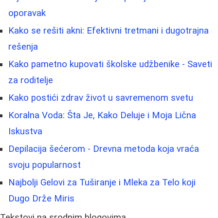
oporavak
Kako se rešiti akni: Efektivni tretmani i dugotrajna
rešenja
Kako pametno kupovati školske udžbenike - Saveti
za roditelje
Kako postići zdrav život u savremenom svetu
Koralna Voda: Šta Je, Kako Deluje i Moja Lična
Iskustva
Depilacija šećerom - Drevna metoda koja vraća
svoju popularnost
Najbolji Gelovi za Tuširanje i Mleka za Telo koji
Dugo Drže Miris
Tekstovi na srodnim blogovima