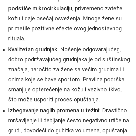
podstiče mikrocirkulaciju
, privremeno zateže
kožu i daje osećaj osveženja. Mnoge žene su
primetile pozitivne efekte ovog jednostavnog
rituala.
Kvalitetan grudnjak
: Nošenje odgovarajućeg,
dobro podržavajućeg grudnjaka je od suštinskog
značaja, naročito za žene sa većim grudima ili
onima koje se bave sportom. Pravilna podrška
smanjuje opterećenje na kožu i vezivno tkivo,
što može usporiti proces opuštanja.
Izbegavanje naglih promena u težini
: Drastično
mršavljenje ili debljanje često negativno utiče na
grudi, dovodeći do gubitka volumena, opuštanja