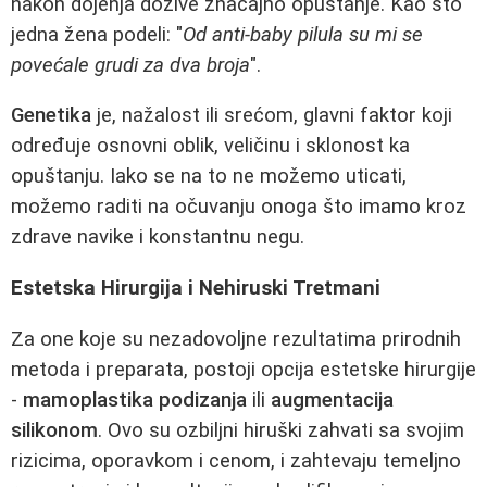
nakon dojenja dožive značajno opuštanje. Kao što
jedna žena podeli: "
Od anti-baby pilula su mi se
povećale grudi za dva broja
".
Genetika
je, nažalost ili srećom, glavni faktor koji
određuje osnovni oblik, veličinu i sklonost ka
opuštanju. Iako se na to ne možemo uticati,
možemo raditi na očuvanju onoga što imamo kroz
zdrave navike i konstantnu negu.
Estetska Hirurgija i Nehiruski Tretmani
Za one koje su nezadovoljne rezultatima prirodnih
metoda i preparata, postoji opcija estetske hirurgije
-
mamoplastika podizanja
ili
augmentacija
silikonom
. Ovo su ozbiljni hiruški zahvati sa svojim
rizicima, oporavkom i cenom, i zahtevaju temeljno