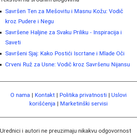
Savršen Ten za Mešovitu i Masnu Kožu: Vodič
kroz Pudere i Negu
Savršene Haljine za Svaku Priliku - Inspiracija i
Saveti
Savršeni Sjaj: Kako Postići Iscrtane i Mlade Oči
Crveni Ruž za Usne: Vodič kroz Savršenu Nijansu
O nama
|
Kontakt
|
Politika privatnosti
|
Uslovi
korišćenja
|
Marketinški servisi
Urednici i autori ne preuzimaju nikakvu odgovornost