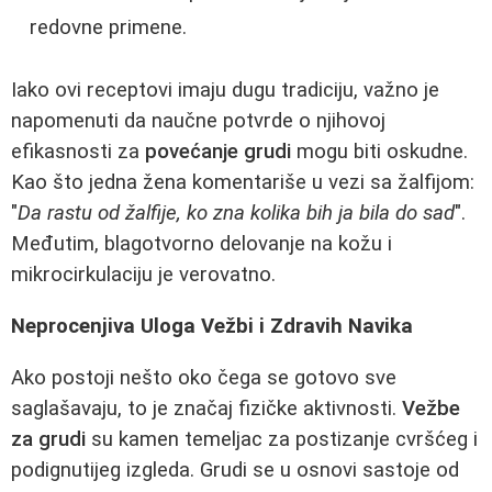
redovne primene.
Iako ovi receptovi imaju dugu tradiciju, važno je
napomenuti da naučne potvrde o njihovoj
efikasnosti za
povećanje grudi
mogu biti oskudne.
Kao što jedna žena komentariše u vezi sa žalfijom:
"
Da rastu od žalfije, ko zna kolika bih ja bila do sad
".
Međutim, blagotvorno delovanje na kožu i
mikrocirkulaciju je verovatno.
Neprocenjiva Uloga Vežbi i Zdravih Navika
Ako postoji nešto oko čega se gotovo sve
saglašavaju, to je značaj fizičke aktivnosti.
Vežbe
za grudi
su kamen temeljac za postizanje cvršćeg i
podignutijeg izgleda. Grudi se u osnovi sastoje od