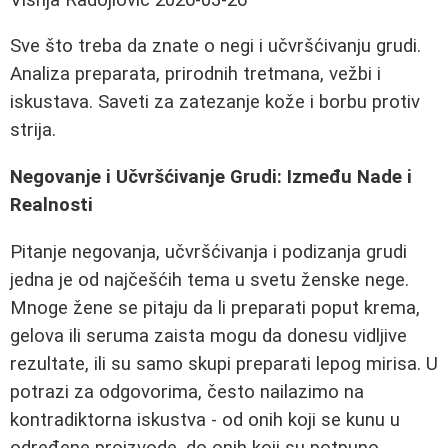
Sve što treba da znate o negi i učvršćivanju grudi.
Analiza preparata, prirodnih tretmana, vežbi i
iskustava. Saveti za zatezanje kože i borbu protiv
strija.
Negovanje i Učvršćivanje Grudi: Između Nade i
Realnosti
Pitanje negovanja, učvršćivanja i podizanja grudi
jedna je od najčešćih tema u svetu ženske nege.
Mnoge žene se pitaju da li preparati poput krema,
gelova ili seruma zaista mogu da donesu vidljive
rezultate, ili su samo skupi preparati lepog mirisa. U
potrazi za odgovorima, često nailazimo na
kontradiktorna iskustva - od onih koji se kunu u
određene proizvode, do onih koji su potpuno