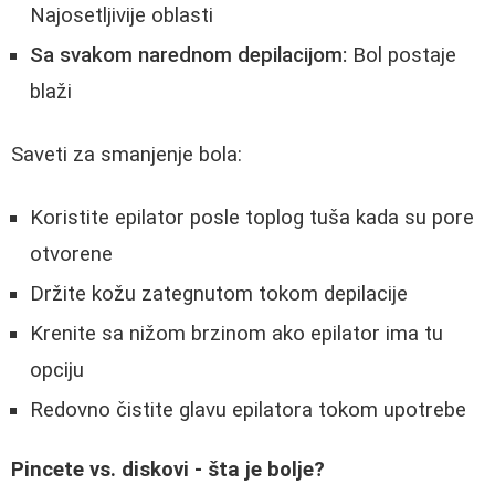
Najosetljivije oblasti
Sa svakom narednom depilacijom:
Bol postaje
blaži
Saveti za smanjenje bola:
Koristite epilator posle toplog tuša kada su pore
otvorene
Držite kožu zategnutom tokom depilacije
Krenite sa nižom brzinom ako epilator ima tu
opciju
Redovno čistite glavu epilatora tokom upotrebe
Pincete vs. diskovi - šta je bolje?