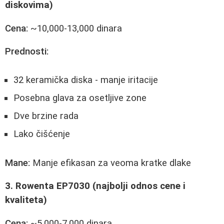
diskovima)
Cena:
~10,000-13,000 dinara
Prednosti:
32 keramička diska - manje iritacije
Posebna glava za osetljive zone
Dve brzine rada
Lako čišćenje
Mane:
Manje efikasan za veoma kratke dlake
3. Rowenta EP7030 (najbolji odnos cene i
kvaliteta)
Cena:
~5,000-7,000 dinara