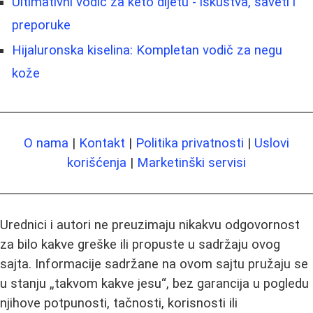
Ultimativni vodič za keto dijetu - iskustva, saveti i
preporuke
Hijaluronska kiselina: Kompletan vodič za negu
kože
O nama
|
Kontakt
|
Politika privatnosti
|
Uslovi
korišćenja
|
Marketinški servisi
Urednici i autori ne preuzimaju nikakvu odgovornost
za bilo kakve greške ili propuste u sadržaju ovog
sajta. Informacije sadržane na ovom sajtu pružaju se
u stanju „takvom kakve jesu“, bez garancija u pogledu
njihove potpunosti, tačnosti, korisnosti ili