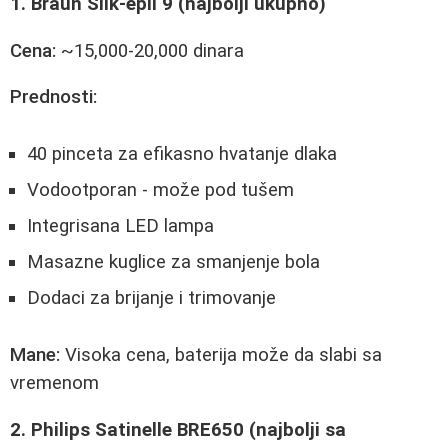
1. Braun Silk-épil 9 (najbolji ukupno)
Cena:
~15,000-20,000 dinara
Prednosti:
40 pinceta za efikasno hvatanje dlaka
Vodootporan - može pod tušem
Integrisana LED lampa
Masazne kuglice za smanjenje bola
Dodaci za brijanje i trimovanje
Mane:
Visoka cena, baterija može da slabi sa
vremenom
2. Philips Satinelle BRE650 (najbolji sa