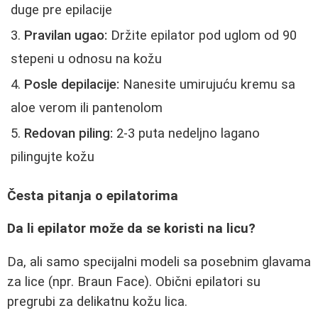
duge pre epilacije
Pravilan ugao:
Držite epilator pod uglom od 90
stepeni u odnosu na kožu
Posle depilacije:
Nanesite umirujuću kremu sa
aloe verom ili pantenolom
Redovan piling:
2-3 puta nedeljno lagano
pilingujte kožu
Česta pitanja o epilatorima
Da li epilator može da se koristi na licu?
Da, ali samo specijalni modeli sa posebnim glavama
za lice (npr. Braun Face). Obični epilatori su
pregrubi za delikatnu kožu lica.