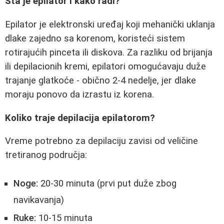
Šta je epilator i kako radi?
Epilator je elektronski uređaj koji mehanički uklanja
dlake zajedno sa korenom, koristeći sistem
rotirajućih pinceta ili diskova. Za razliku od brijanja
ili depilacionih kremi, epilatori omogućavaju duže
trajanje glatkoće - obično 2-4 nedelje, jer dlake
moraju ponovo da izrastu iz korena.
Koliko traje depilacija epilatorom?
Vreme potrebno za depilaciju zavisi od veličine
tretiranog područja:
Noge:
20-30 minuta (prvi put duže zbog
navikavanja)
Ruke:
10-15 minuta