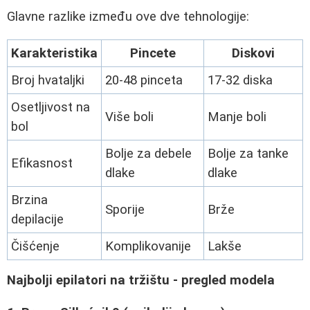
Glavne razlike između ove dve tehnologije:
Karakteristika
Pincete
Diskovi
Broj hvataljki
20-48 pinceta
17-32 diska
Osetljivost na
Više boli
Manje boli
bol
Bolje za debele
Bolje za tanke
Efikasnost
dlake
dlake
Brzina
Sporije
Brže
depilacije
Čišćenje
Komplikovanije
Lakše
Najbolji epilatori na tržištu - pregled modela