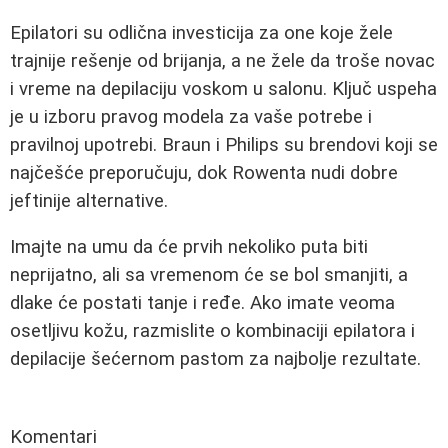
Epilatori su odlična investicija za one koje žele
trajnije rešenje od brijanja, a ne žele da troše novac
i vreme na depilaciju voskom u salonu. Ključ uspeha
je u izboru pravog modela za vaše potrebe i
pravilnoj upotrebi. Braun i Philips su brendovi koji se
najčešće preporučuju, dok Rowenta nudi dobre
jeftinije alternative.
Imajte na umu da će prvih nekoliko puta biti
neprijatno, ali sa vremenom će se bol smanjiti, a
dlake će postati tanje i ređe. Ako imate veoma
osetljivu kožu, razmislite o kombinaciji epilatora i
depilacije šećernom pastom za najbolje rezultate.
Komentari