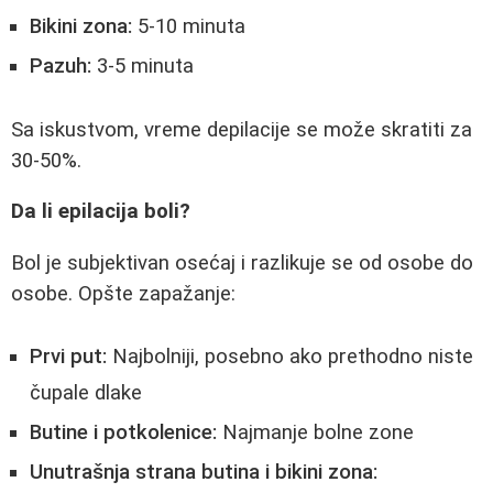
Bikini zona:
5-10 minuta
Pazuh:
3-5 minuta
Sa iskustvom, vreme depilacije se može skratiti za
30-50%.
Da li epilacija boli?
Bol je subjektivan osećaj i razlikuje se od osobe do
osobe. Opšte zapažanje:
Prvi put:
Najbolniji, posebno ako prethodno niste
čupale dlake
Butine i potkolenice:
Najmanje bolne zone
Unutrašnja strana butina i bikini zona: