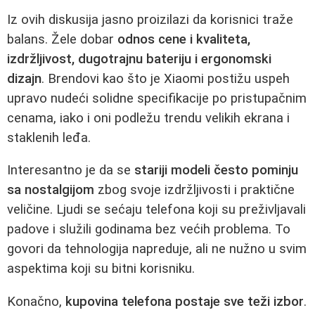
Iz ovih diskusija jasno proizilazi da korisnici traže
balans. Žele dobar
odnos cene i kvaliteta,
izdržljivost, dugotrajnu bateriju i ergonomski
dizajn
. Brendovi kao što je Xiaomi postižu uspeh
upravo nudeći solidne specifikacije po pristupačnim
cenama, iako i oni podležu trendu velikih ekrana i
staklenih leđa.
Interesantno je da se
stariji modeli često pominju
sa nostalgijom
zbog svoje izdržljivosti i praktične
veličine. Ljudi se sećaju telefona koji su preživljavali
padove i služili godinama bez većih problema. To
govori da tehnologija napreduje, ali ne nužno u svim
aspektima koji su bitni korisniku.
Konačno,
kupovina telefona postaje sve teži izbor
.