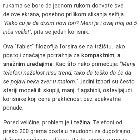
rukama se bore da jednom rukom dohvate sve
delove ekrana, posebno prilikom slikanja selfija.
"Kako ću ja da držim novi fon? Meni je i ovaj moj od 5
inča veliki!"
, pita se jedan korisnik.
Ova "fablet" filozofija forsira se na tržištu, iako
postoji značajna potražnja za
kompaktnim, a
snažnim uređajima
. Kao što neko primećuje:
"Manji
telefoni nažalost nisu trend, tako da teško da će da
se pojavi neka zver u malom."
Jedini izbori su često
stariji modeli ili skuplji, manji flagshipli, ostavljajući
korisnike koji cene praktičnost bez adekvatne
ponude.
Pored veličine, problem je i
težina
. Telefoni od
preko 200 grama postaju neudobni za dugotrajno
držanje i nošenje u džepu. Uz to, osećaj u ruci je