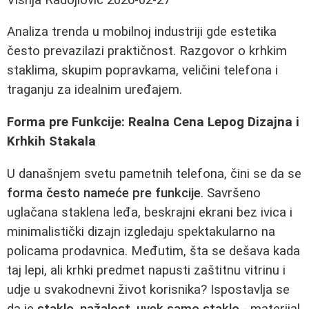
Analiza trenda u mobilnoj industriji gde estetika
često prevazilazi praktičnost. Razgovor o krhkim
staklima, skupim popravkama, veličini telefona i
traganju za idealnim uređajem.
Forma pre Funkcije: Realna Cena Lepog Dizajna i
Krhkih Stakala
U današnjem svetu pametnih telefona, čini se da se
forma često nameće pre funkcije
. Savršeno
uglačana staklena leđa, beskrajni ekrani bez ivica i
minimalistički dizajn izgledaju spektakularno na
policama prodavnica. Međutim, šta se dešava kada
taj lepi, ali krhki predmet napusti zaštitnu vitrinu i
udje u svakodnevni život korisnika? Ispostavlja se
da je
staklo, nažalost, uvek samo staklo
- materijal