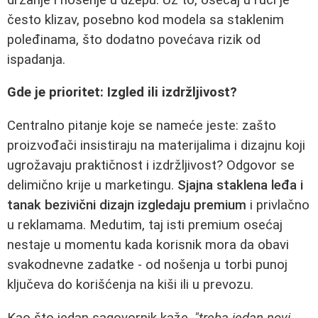
često klizav, posebno kod modela sa staklenim
poleđinama, što dodatno povećava rizik od
ispadanja.
Gde je prioritet: Izgled ili izdržljivost?
Centralno pitanje koje se nameće jeste: zašto
proizvođači insistiraju na materijalima i dizajnu koji
ugrožavaju praktičnost i izdržljivost? Odgovor se
delimično krije u marketingu.
Sjajna staklena leđa i
tanak bezivični dizajn izgledaju premium
i privlačno
u reklamama. Medutim, taj isti premium osećaj
nestaje u momentu kada korisnik mora da obavi
svakodnevne zadatke - od nošenja u torbi punoj
ključeva do korišćenja na kiši ili u prevozu.
Kao što jedan sagovornik kaže,
"treba jedan novi