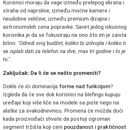
Korisnici moraju da vage između prelepog ekrana i
straha od naprsline, između moćne kamere i
neudobne veličine, između premium dizajna i
astronomskih cena popravke. Savet jedog iskusnog
korisnika je da se fokusiraju na ono što im je zaista
bitno:
"Odredi svoj budžet, koliko bi izdvojila i koliko ti
se isplati dati za telefon na dve, max tri godine i to je
to."
Zaključak: Da li će se nešto promeniti?
Dokle će ići dominacija
forme nad funkcijom
?
Izgleda da će sve dok korisnici na blefingu kupuju
uređaje koji više liče na modele sa piste nego na
alatke za svakodnevnicu. Promena će možda doći
kada proizvođači shvate da postoji ogroman
segment tržišta koji ceni
pouzdanost i praktičnost