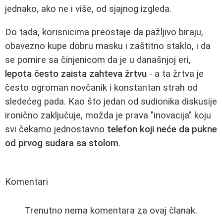
jednako, ako ne i više, od sjajnog izgleda.
Do tada, korisnicima preostaje da pažljivo biraju,
obavezno kupe dobru masku i zaštitno staklo, i da
se pomire sa činjenicom da je u današnjoj eri,
lepota često zaista zahteva žrtvu
- a ta žrtva je
često ogroman novčanik i konstantan strah od
sledećeg pada. Kao što jedan od sudionika diskusije
ironično zaključuje, možda je prava "inovacija" koju
svi čekamo jednostavno
telefon koji neće da pukne
od prvog sudara sa stolom
.
Komentari
Trenutno nema komentara za ovaj članak.