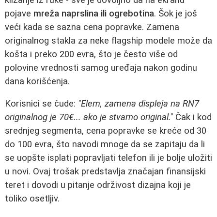
pojave
mreža naprslina ili ogrebotina
. Šok je još
veći kada se sazna cena popravke. Zamena
originalnog stakla za neke flagship modele može da
košta i preko 200 evra, što je često više od
polovine vrednosti samog uređaja nakon godinu
dana korišćenja.
Korisnici se čude:
"Elem, zamena displeja na RN7
originalnog je 70€... ako je stvarno original."
Čak i kod
srednjeg segmenta, cena popravke se kreće od 30
do 100 evra, što navodi mnoge da se zapitaju da li
se uopšte isplati popravljati telefon ili je bolje uložiti
u novi. Ovaj trošak predstavlja značajan finansijski
teret i dovodi u pitanje održivost dizajna koji je
toliko osetljiv.