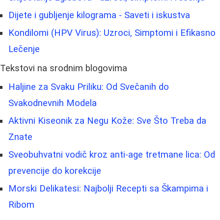
Dijete i gubljenje kilograma - Saveti i iskustva
Kondilomi (HPV Virus): Uzroci, Simptomi i Efikasno
Lečenje
Tekstovi na srodnim blogovima
Haljine za Svaku Priliku: Od Svečanih do
Svakodnevnih Modela
Aktivni Kiseonik za Negu Kože: Sve Što Treba da
Znate
Sveobuhvatni vodič kroz anti-age tretmane lica: Od
prevencije do korekcije
Morski Delikatesi: Najbolji Recepti sa Škampima i
Ribom