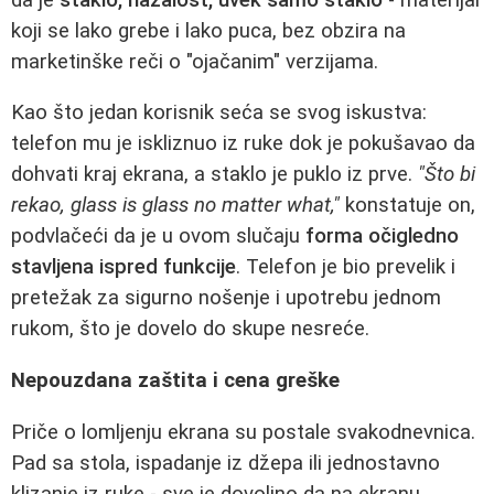
koji se lako grebe i lako puca, bez obzira na
marketinške reči o "ojačanim" verzijama.
Kao što jedan korisnik seća se svog iskustva:
telefon mu je iskliznuo iz ruke dok je pokušavao da
dohvati kraj ekrana, a staklo je puklo iz prve.
"Što bi
rekao, glass is glass no matter what,"
konstatuje on,
podvlačeći da je u ovom slučaju
forma očigledno
stavljena ispred funkcije
. Telefon je bio prevelik i
pretežak za sigurno nošenje i upotrebu jednom
rukom, što je dovelo do skupe nesreće.
Nepouzdana zaštita i cena greške
Priče o lomljenju ekrana su postale svakodnevnica.
Pad sa stola, ispadanje iz džepa ili jednostavno
klizanje iz ruke - sve je dovoljno da na ekranu