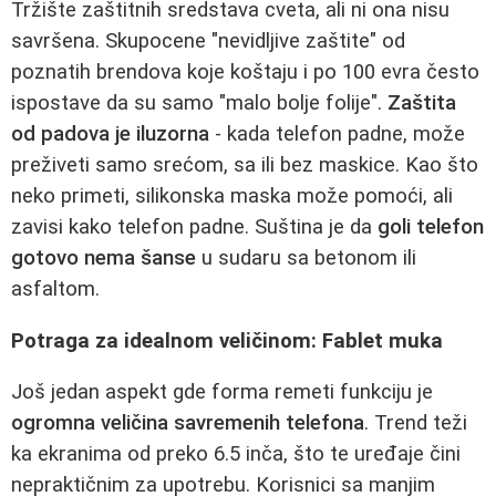
Tržište zaštitnih sredstava cveta, ali ni ona nisu
savršena. Skupocene "nevidljive zaštite" od
poznatih brendova koje koštaju i po 100 evra često
ispostave da su samo "malo bolje folije".
Zaštita
od padova je iluzorna
- kada telefon padne, može
preživeti samo srećom, sa ili bez maskice. Kao što
neko primeti, silikonska maska može pomoći, ali
zavisi kako telefon padne. Suština je da
goli telefon
gotovo nema šanse
u sudaru sa betonom ili
asfaltom.
Potraga za idealnom veličinom: Fablet muka
Još jedan aspekt gde forma remeti funkciju je
ogromna veličina savremenih telefona
. Trend teži
ka ekranima od preko 6.5 inča, što te uređaje čini
nepraktičnim za upotrebu. Korisnici sa manjim