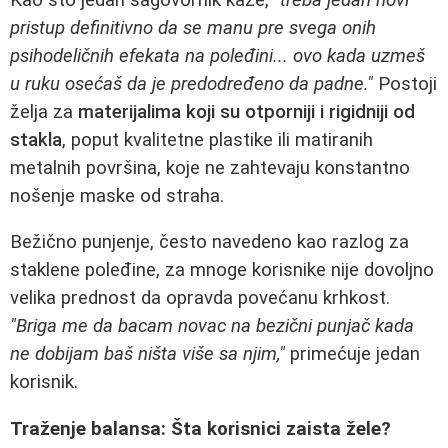
pristup definitivno da se manu pre svega onih
psihodeličnih efekata na poleđini... ovo kada uzmeš
u ruku osećaš da je predodređeno da padne."
Postoji
želja za
materijalima koji su otporniji i rigidniji od
stakla
, poput kvalitetne plastike ili matiranih
metalnih površina, koje ne zahtevaju konstantno
nošenje maske od straha.
Bežično punjenje, često navedeno kao razlog za
staklene poleđine, za mnoge korisnike nije dovoljno
velika prednost da opravda povećanu krhkost.
"Briga me da bacam novac na bezični punjač kada
ne dobijam baš ništa više sa njim,"
primećuje jedan
korisnik.
Traženje balansa: Šta korisnici zaista žele?