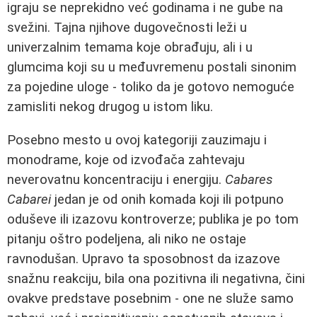
igraju se neprekidno već godinama i ne gube na
svežini. Tajna njihove dugovečnosti leži u
univerzalnim temama koje obrađuju, ali i u
glumcima koji su u međuvremenu postali sinonim
za pojedine uloge - toliko da je gotovo nemoguće
zamisliti nekog drugog u istom liku.
Posebno mesto u ovoj kategoriji zauzimaju i
monodrame, koje od izvođača zahtevaju
neverovatnu koncentraciju i energiju.
Cabares
Cabarei
jedan je od onih komada koji ili potpuno
oduševe ili izazovu kontroverze; publika je po tom
pitanju oštro podeljena, ali niko ne ostaje
ravnodušan. Upravo ta sposobnost da izazove
snažnu reakciju, bila ona pozitivna ili negativna, čini
ovakve predstave posebnim - one ne služe samo