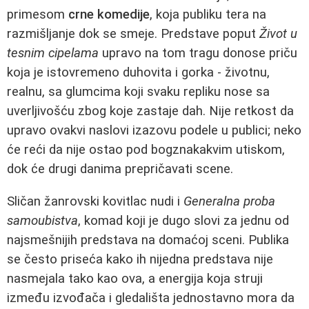
primesom
crne komedije
, koja publiku tera na
razmišljanje dok se smeje. Predstave poput
Život u
tesnim cipelama
upravo na tom tragu donose priču
koja je istovremeno duhovita i gorka - životnu,
realnu, sa glumcima koji svaku repliku nose sa
uverljivošću zbog koje zastaje dah. Nije retkost da
upravo ovakvi naslovi izazovu podele u publici; neko
će reći da nije ostao pod bogznakakvim utiskom,
dok će drugi danima prepričavati scene.
Sličan žanrovski kovitlac nudi i
Generalna proba
samoubistva
, komad koji je dugo slovi za jednu od
najsmešnijih predstava na domaćoj sceni. Publika
se često priseća kako ih nijedna predstava nije
nasmejala tako kao ova, a energija koja struji
između izvođača i gledališta jednostavno mora da