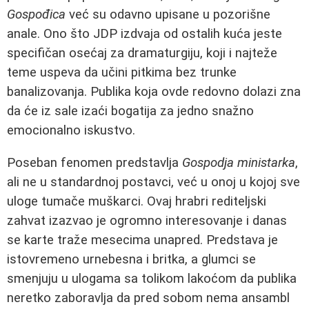
Gospođica
već su odavno upisane u pozorišne
anale. Ono što JDP izdvaja od ostalih kuća jeste
specifičan osećaj za dramaturgiju, koji i najteže
teme uspeva da učini pitkima bez trunke
banalizovanja. Publika koja ovde redovno dolazi zna
da će iz sale izaći bogatija za jedno snažno
emocionalno iskustvo.
Poseban fenomen predstavlja
Gospodja ministarka
,
ali ne u standardnoj postavci, već u onoj u kojoj sve
uloge tumače muškarci. Ovaj hrabri rediteljski
zahvat izazvao je ogromno interesovanje i danas
se karte traže mesecima unapred. Predstava je
istovremeno urnebesna i britka, a glumci se
smenjuju u ulogama sa tolikom lakoćom da publika
neretko zaboravlja da pred sobom nema ansambl