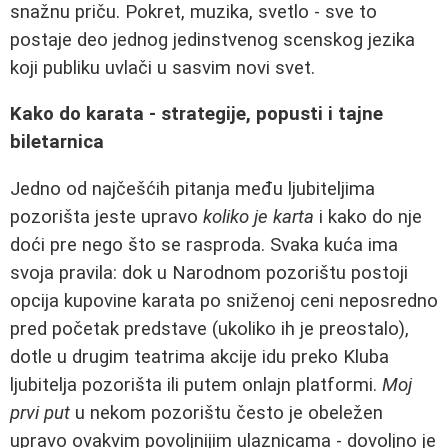
snažnu priču. Pokret, muzika, svetlo - sve to
postaje deo jednog jedinstvenog scenskog jezika
koji publiku uvlači u sasvim novi svet.
Kako do karata - strategije, popusti i tajne
biletarnica
Jedno od najčešćih pitanja među ljubiteljima
pozorišta jeste upravo
koliko je karta
i kako do nje
doći pre nego što se rasproda. Svaka kuća ima
svoja pravila: dok u Narodnom pozorištu postoji
opcija kupovine karata po sniženoj ceni neposredno
pred početak predstave (ukoliko ih je preostalo),
dotle u drugim teatrima akcije idu preko Kluba
ljubitelja pozorišta ili putem onlajn platformi.
Moj
prvi put
u nekom pozorištu često je obeležen
upravo ovakvim povoljnijim ulaznicama - dovoljno je