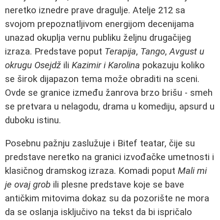
neretko iznedre prave dragulje. Atelje 212 sa
svojom prepoznatljivom energijom decenijama
unazad okuplja vernu publiku željnu drugačijeg
izraza. Predstave poput
Terapija
,
Tango
,
Avgust u
okrugu Osejdž
ili
Kazimir i Karolina
pokazuju koliko
se širok dijapazon tema može obraditi na sceni.
Ovde se granice između žanrova brzo brišu - smeh
se pretvara u nelagodu, drama u komediju, apsurd u
duboku istinu.
Posebnu pažnju zaslužuje i Bitef teatar, čije su
predstave neretko na granici izvođačke umetnosti i
klasičnog dramskog izraza. Komadi poput
Mali mi
je ovaj grob
ili plesne predstave koje se bave
antičkim mitovima dokaz su da pozorište ne mora
da se oslanja isključivo na tekst da bi ispričalo