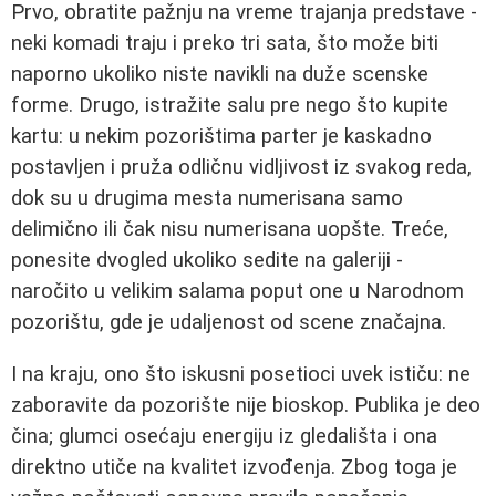
Prvo, obratite pažnju na vreme trajanja predstave -
neki komadi traju i preko tri sata, što može biti
naporno ukoliko niste navikli na duže scenske
forme. Drugo, istražite salu pre nego što kupite
kartu: u nekim pozorištima parter je kaskadno
postavljen i pruža odličnu vidljivost iz svakog reda,
dok su u drugima mesta numerisana samo
delimično ili čak nisu numerisana uopšte. Treće,
ponesite dvogled ukoliko sedite na galeriji -
naročito u velikim salama poput one u Narodnom
pozorištu, gde je udaljenost od scene značajna.
I na kraju, ono što iskusni posetioci uvek ističu: ne
zaboravite da pozorište nije bioskop. Publika je deo
čina; glumci osećaju energiju iz gledališta i ona
direktno utiče na kvalitet izvođenja. Zbog toga je