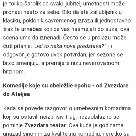
je toliko šarolik da svaki ljubitelj umetnosti može
pronaći nešto za sebe. Bilo da ste zaljubljenik u
klasiku, poklonik savremenog izraza ili jednostavno
tražite
urnebes
koji će vas nasmejati do suza, ova
scena ume da iznenadi. Često se u prolazu može
čuti pitanje:
"Jel to neka nova predstava?"
- i
odgovor je gotovo uvek potvrdan, jer sezone se
brzo smenjuju, a premijere nižu neverovatnom
brzinom.
Komedije koje su obeležile epohu - od Zvezdare
do Ateljea
Kada se povede razgovor o urnebesnim komadima
koji su ostavili neizbrisiv trag, nezaobilazno se
pominje
Zvezdara teatar
. Ova kuća je godinama
unazad sinonim za kvalitetnu komediju, neretko sa