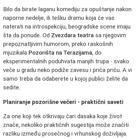
Bilo da birate laganu komediju za opuštanje nakon
naporne nedelje, ili tešku dramu koja će vas
naterati na introspekciju, beogradske scene imaju
šta da ponude. Od
Zvezdara teatra
sa njegovim
prepoznatljivim humorom, preko raskošnih
mjuzikala
Pozorišta na Terazijama
, do
eksperimentalnih poduhvata manjih trupa - svako
veče u gradu neko podiže zavesu i priča priču. A vi
samo treba da odaberete u kojoj publici želite da
sedite.
Planiranje pozorišne večeri - praktični saveti
Za one koji tek otkrivaju čari dasaka koje život
znače, nekoliko praktičnih sugestija može značiti
razliku između prosečnog i vrhunskog doživljaja.