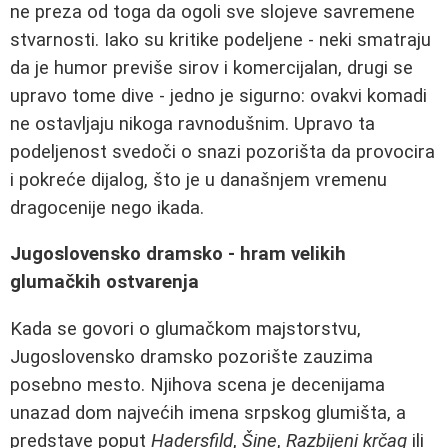
ne preza od toga da ogoli sve slojeve savremene
stvarnosti. Iako su kritike podeljene - neki smatraju
da je humor previše sirov i komercijalan, drugi se
upravo tome dive - jedno je sigurno: ovakvi komadi
ne ostavljaju nikoga ravnodušnim. Upravo ta
podeljenost svedoči o snazi pozorišta da provocira
i pokreće dijalog, što je u današnjem vremenu
dragocenije nego ikada.
Jugoslovensko dramsko - hram velikih
glumačkih ostvarenja
Kada se govori o glumačkom majstorstvu,
Jugoslovensko dramsko pozorište zauzima
posebno mesto. Njihova scena je decenijama
unazad dom najvećih imena srpskog glumišta, a
predstave poput
Hadersfild
,
Šine
,
Razbijeni krčag
ili