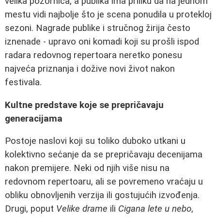
velika pozornica, a publika ima priliku da na jednom
mestu vidi najbolje što je scena ponudila u protekloj
sezoni. Nagrade publike i stručnog žirija često
iznenade - upravo oni komadi koji su prošli ispod
radara redovnog repertoara neretko ponesu
najveća priznanja i dožive novi život nakon
festivala.
Kultne predstave koje se prepričavaju
generacijama
Postoje naslovi koji su toliko duboko utkani u
kolektivno sećanje da se prepričavaju decenijama
nakon premijere. Neki od njih više nisu na
redovnom repertoaru, ali se povremeno vraćaju u
obliku obnovljenih verzija ili gostujućih izvođenja.
Drugi, poput
Velike drame
ili
Cigana lete u nebo
,