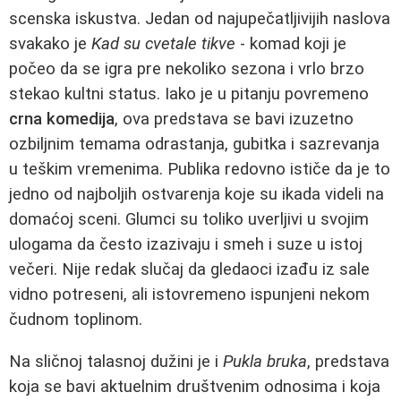
scenska iskustva. Jedan od najupečatljivijih naslova
svakako je
Kad su cvetale tikve
- komad koji je
počeo da se igra pre nekoliko sezona i vrlo brzo
stekao kultni status. Iako je u pitanju povremeno
crna komedija
, ova predstava se bavi izuzetno
ozbiljnim temama odrastanja, gubitka i sazrevanja
u teškim vremenima. Publika redovno ističe da je to
jedno od najboljih ostvarenja koje su ikada videli na
domaćoj sceni. Glumci su toliko uverljivi u svojim
ulogama da često izazivaju i smeh i suze u istoj
večeri. Nije redak slučaj da gledaoci izađu iz sale
vidno potreseni, ali istovremeno ispunjeni nekom
čudnom toplinom.
Na sličnoj talasnoj dužini je i
Pukla bruka
, predstava
koja se bavi aktuelnim društvenim odnosima i koja