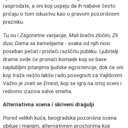
rasprodate, a oni koji uspeju da ih nabave često
pričaju o tom iskustvu kao o pravom pozorišnom
prazniku.
Tu su i
Zagonetne varijacije
,
Mali bračni zločini
,
Zli
dusi
,
Dama sa kamelijama
- svaka od njih nosi
poseban pečat i privlači različitu publiku. Ljubitelji
drame ovde će pronaći komade koji se bave
najdubljim pitanjima ljudske egzistencije, dok će oni
koji traže nešto lakše rado posegnuti za Vajldovim
Važno je zvati se Ernest
, koji se igra na istoj sceni i
redovno izaziva salve smeha.
Alternativna scena i skriveni dragulji
Pored velikih kuća, beogradska pozorišna scena
obiluje i manjim, alternativnim prostorima koji