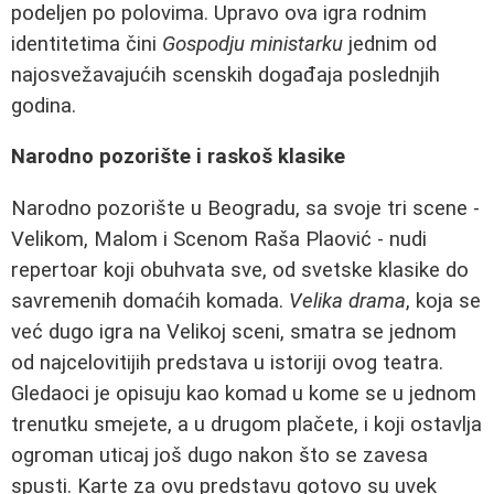
podeljen po polovima. Upravo ova igra rodnim
identitetima čini
Gospodju ministarku
jednim od
najosvežavajućih scenskih događaja poslednjih
godina.
Narodno pozorište i raskoš klasike
Narodno pozorište u Beogradu, sa svoje tri scene -
Velikom, Malom i Scenom Raša Plaović - nudi
repertoar koji obuhvata sve, od svetske klasike do
savremenih domaćih komada.
Velika drama
, koja se
već dugo igra na Velikoj sceni, smatra se jednom
od najcelovitijih predstava u istoriji ovog teatra.
Gledaoci je opisuju kao komad u kome se u jednom
trenutku smejete, a u drugom plačete, i koji ostavlja
ogroman uticaj još dugo nakon što se zavesa
spusti. Karte za ovu predstavu gotovo su uvek