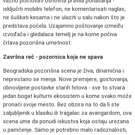
važno poštovati osnovna pravila ponašanja -
isključiti mobilni telefon, ne komentarisati naglas,
ne šuškati kesama i ne ulaziti u salu nakon što je
predstava počela. Uzajamno poštovanje između
izvođača i gledalaca temelj je na kome počiva
čitava pozorišna umetnost.
Završna reč - pozornica koja ne spava
Beogradska pozorišna scena je živa, dinamična i
neprestano se menja. Nove premijere, gostovanja,
obnovljene postavke starih hitova - sve to stvara
jedan bogat kulturni ekosistem u kome svako može
pronaći svoje mesto. Bez obzira na to da li ste
zaljubljenik u klasiku ili tragalac za avangardom, ova
scena ume da ponudi iskustva koja ostaju urezana
u pamćenje. Samo je potrebno malo radoznalosti,