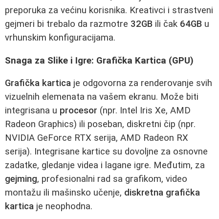
preporuka za većinu korisnika. Kreativci i strastveni
gejmeri bi trebalo da razmotre
32GB
ili čak
64GB
u
vrhunskim konfiguracijama.
Snaga za Slike i Igre: Grafička Kartica (GPU)
Grafička kartica
je odgovorna za renderovanje svih
vizuelnih elemenata na vašem ekranu. Može biti
integrisana u
procesor
(npr. Intel Iris Xe, AMD
Radeon Graphics) ili poseban, diskretni čip (npr.
NVIDIA GeForce RTX serija, AMD Radeon RX
serija). Integrisane kartice su dovoljne za osnovne
zadatke, gledanje videa i lagane igre. Međutim, za
gejming
, profesionalni rad sa grafikom, video
montažu ili mašinsko učenje,
diskretna grafička
kartica
je neophodna.