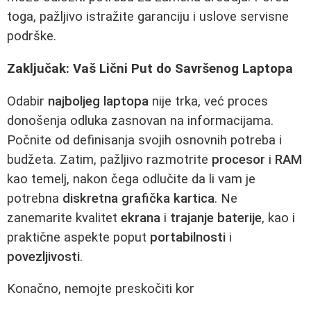
toga, pažljivo istražite garanciju i uslove servisne
podrške.
Zaključak: Vaš Lični Put do Savršenog Laptopa
Odabir
najboljeg laptopa
nije trka, već proces
donošenja odluka zasnovan na informacijama.
Počnite od definisanja svojih osnovnih potreba i
budžeta. Zatim, pažljivo razmotrite
procesor
i
RAM
kao temelj, nakon čega odlučite da li vam je
potrebna
diskretna grafička kartica
. Ne
zanemarite kvalitet
ekrana
i
trajanje baterije
, kao i
praktične aspekte poput
portabilnosti
i
povezljivosti
.
Konačno, nemojte preskočiti kor