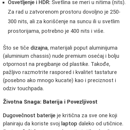
Osvetljenje i HDR:
Svetlina se meri u nitima (nits).
Za rad u zatvorenom prostoru dovoljno je 250-
300 nits, ali za korišćenje na suncu ili u svetlim
prostorijama, potrebno je 400 nits i više.
Što se tiče
dizajna
, materijali poput aluminijuma
(aluminium chassis) nude premium osećaj i bolju
otpornost na pregibanje od plastike. Takođe,
pažljivo razmotrite raspored i kvalitet tastature
(posebno ako mnogo kucate) kao i preciznost i
odziv touchpada.
Životna Snaga: Baterija i Povezljivost
Dugovečnost baterije
je kritična za sve one koji
planiraju da koriste svoj
laptop
daleko od utičnice.