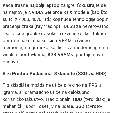
Kada tražite
najbolji laptop
za igre, fokusirajte se
na najnovije
NVIDIA GeForce RTX
modele (kao što
su RTX 4060, 4070, itd.) koji nude tehnologije poput
praćenja zraka (ray tracing) i DLSS za neverovatno
realistične grafike i visoke frekvence slike. Takođe,
obratite pažnju na količinu VRAM-a (video
memorije) na grafickoj kartici - za moderne igre na
visokim postavkama,
8GB VRAM-a
postaje nova
osnova.
Brzi Pristup Podacima: Skladište (SSD vs. HDD)
Tip skladišta možda ne utiče direktno na FPS u
igrama, ali dramatično utiče na celokupno
korisničko iskustvo. Tradicionalni
HDD
(tvrdi disk) je
mehanički, spor i osetljiv na udare.
SSD
(čvrsto-