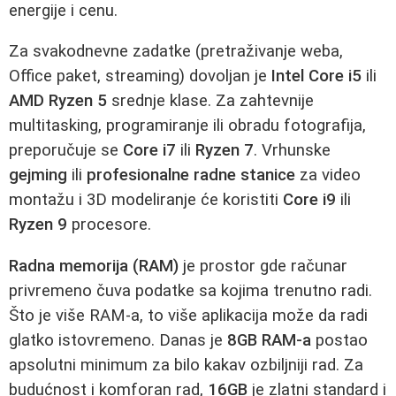
energije i cenu.
Za svakodnevne zadatke (pretraživanje weba,
Office paket, streaming) dovoljan je
Intel Core i5
ili
AMD Ryzen 5
srednje klase. Za zahtevnije
multitasking, programiranje ili obradu fotografija,
preporučuje se
Core i7
ili
Ryzen 7
. Vrhunske
gejming
ili
profesionalne radne stanice
za video
montažu i 3D modeliranje će koristiti
Core i9
ili
Ryzen 9
procesore.
Radna memorija (RAM)
je prostor gde računar
privremeno čuva podatke sa kojima trenutno radi.
Što je više RAM-a, to više aplikacija može da radi
glatko istovremeno. Danas je
8GB RAM-a
postao
apsolutni minimum za bilo kakav ozbiljniji rad. Za
budućnost i komforan rad,
16GB
je zlatni standard i