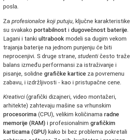
posla.
Za
profesionalce koji putuju
, ključne karakteristike
su svakako
portabilnost
i
dugovečnost baterije
.
Lagani i tanki
ultrabook
modeli sa dugim vekom
trajanja baterije na jednom punjenju će biti
neprocenjivi. S druge strane,
studenti
često traže
balans između performansi za istraživanje i
pisanje, solidne
grafičke kartice
za povremenu
zabavu, i izdržljivosti - kao i pristupačne cene.
Kreativci
(grafički dizajneri, video montažeri,
arhitekte) zahtevaju mašine sa vrhunskim
procesorima
(CPU), velikim količinama
radne
memorije (RAM)
i profesionalnim
grafičkim
karticama (GPU)
kako bi bez problema pokretali