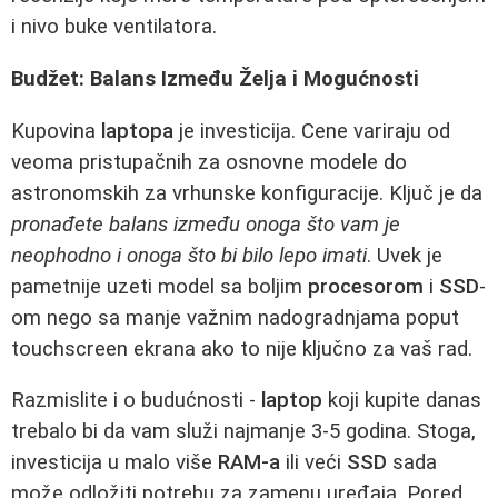
i nivo buke ventilatora.
Budžet: Balans Između Želja i Mogućnosti
Kupovina
laptopa
je investicija. Cene variraju od
veoma pristupačnih za osnovne modele do
astronomskih za vrhunske konfiguracije. Ključ je da
pronađete balans između onoga što vam je
neophodno i onoga što bi bilo lepo imati
. Uvek je
pametnije uzeti model sa boljim
procesorom
i
SSD
-
om nego sa manje važnim nadogradnjama poput
touchscreen ekrana ako to nije ključno za vaš rad.
Razmislite i o budućnosti -
laptop
koji kupite danas
trebalo bi da vam služi najmanje 3-5 godina. Stoga,
investicija u malo više
RAM-a
ili veći
SSD
sada
može odložiti potrebu za zamenu uređaja. Pored