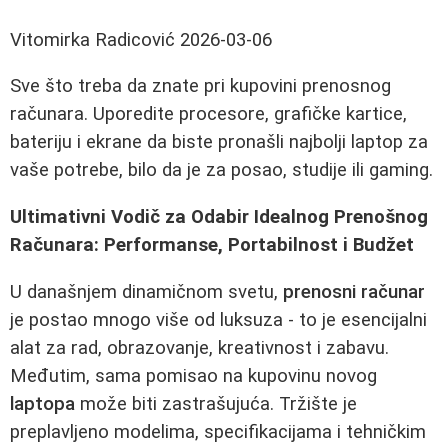
Vitomirka Radicović
2026-03-06
Sve što treba da znate pri kupovini prenosnog
računara. Uporedite procesore, grafičke kartice,
bateriju i ekrane da biste pronašli najbolji laptop za
vaše potrebe, bilo da je za posao, studije ili gaming.
Ultimativni Vodič za Odabir Idealnog Prenošnog
Računara: Performanse, Portabilnost i Budžet
U današnjem dinamičnom svetu,
prenosni računar
je postao mnogo više od luksuza - to je esencijalni
alat za rad, obrazovanje, kreativnost i zabavu.
Međutim, sama pomisao na kupovinu novog
laptopa
može biti zastrašujuća. Tržište je
preplavljeno modelima, specifikacijama i tehničkim