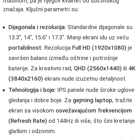
mašinom, pa je njegov kvalitet od suštinskog
značaja. Ključni parametri su:
Dijagonala i rezolucija:
Standardne dijagonale su
13.3", 14", 15.6" i 17.3". Manji ekrani idu uz veću
portabilnost
. Rezolucija
Full HD (1920x1080)
je
savršen balans između oštrine i potrošnje
baterije. Za kreativni rad,
QHD (2560x1440)
ili
4K
(3840x2160)
ekrani nude izuzetnu detaljnost.
Tehnologija i boje:
IPS panele nude široke uglove
gledanja i dobre boje. Za
gejming laptop
, tražite
ekran sa visokom
osvežavajućom frekvencijom
(Refresh Rate)
od 144Hz ili više, što čini kretanje
glatkim i odzivnim.