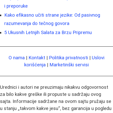
i preporuke
Kako efikasno učiti strane jezike: Od pasivnog
razumevanja do tečnog govora
5 Ukusnih Letnjih Salata za Brzu Pripremu
O nama
|
Kontakt
|
Politika privatnosti
|
Uslovi
korišćenja
|
Marketinški servisi
Urednici i autori ne preuzimaju nikakvu odgovornost
za bilo kakve greške ili propuste u sadržaju ovog
sajta. Informacije sadržane na ovom sajtu pružaju se
u stanju „takvom kakve jesu“, bez garancija u pogledu