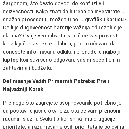
žargonom, što često dovodi do konfuzije i
neizvesnosti. Kako znati da li treba da investirate u
snažan
procesor
ili možda u bolju
grafičku karticu
?
Da li je
dugovečnost baterije
važnija od rezolucije
ekrana? Ovaj sveobuhvatni vodič će vas provesti
kroz ključne aspekte odabira, pomažući vam da
donesete informisanu odluku i pronađete
najbolji
laptop
koji savršeno odgovara vašim specifičnim
zahtevima i budžetu.
Definisanje Vaših Primarnih Potreba: Prvi i
Najvažniji Korak
Pre nego što zagrejete svoj novčanik, potrebno je
da postavite jasne okvire za šta će vam
prenosni
računar
služiti. Svaki tip korisnika ima drugačije
prioritete, a razumevanje ovih prioriteta je polovina