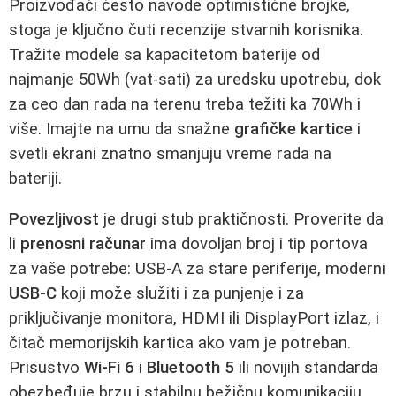
Proizvođači često navode optimistične brojke,
stoga je ključno čuti recenzije stvarnih korisnika.
Tražite modele sa kapacitetom baterije od
najmanje 50Wh (vat-sati) za uredsku upotrebu, dok
za ceo dan rada na terenu treba težiti ka 70Wh i
više. Imajte na umu da snažne
grafičke kartice
i
svetli ekrani znatno smanjuju vreme rada na
bateriji.
Povezljivost
je drugi stub praktičnosti. Proverite da
li
prenosni računar
ima dovoljan broj i tip portova
za vaše potrebe: USB-A za stare periferije, moderni
USB-C
koji može služiti i za punjenje i za
priključivanje monitora, HDMI ili DisplayPort izlaz, i
čitač memorijskih kartica ako vam je potreban.
Prisustvo
Wi-Fi 6
i
Bluetooth 5
ili novijih standarda
obezbeđuje brzu i stabilnu bežičnu komunikaciju.