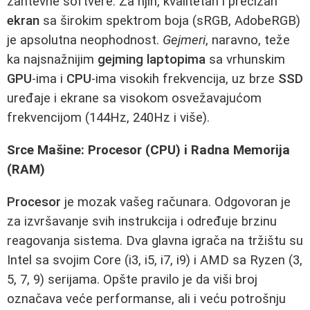
zahtevne softvere. Za njih, kvalitetan i precizan
ekran
sa širokim spektrom boja (sRGB, AdobeRGB)
je apsolutna neophodnost.
Gejmeri
, naravno, teže
ka najsnažnijim
gejming laptopima
sa vrhunskim
GPU
-ima i
CPU
-ima visokih frekvencija, uz brze
SSD
uređaje i ekrane sa visokom osvežavajućom
frekvencijom (144Hz, 240Hz i više).
Srce Mašine: Procesor (CPU) i Radna Memorija
(RAM)
Procesor
je mozak vašeg računara. Odgovoran je
za izvršavanje svih instrukcija i određuje brzinu
reagovanja sistema. Dva glavna igrača na tržištu su
Intel sa svojim Core (i3, i5, i7, i9) i AMD sa Ryzen (3,
5, 7, 9) serijama. Opšte pravilo je da viši broj
označava veće performanse, ali i veću potrošnju