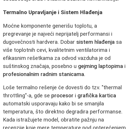
Termalno Upravljanje i Sistem Hlađenja
Moćne komponente generišu toplotu, a
pregrevanje je najveći neprijatelj performansi i
dugovečnosti hardvera. Dobar
sistem hlađenja
sa
više toplotnih cevi, kvalitetnim ventilatorima i
efikasnim rešetkama za odvod vazduha je od
suštinskog značaja, posebno u
gejming laptopima
i
profesionalnim radnim stanicama
.
Loše termalno rešenje će dovesti do tzv. "thermal
throttling"-a, gde se
procesor
i
grafička kartica
automatski usporavaju kako bi se smanjila
temperatura, što direktno degradira performanse.
Kada istražujete model, obratite pažnju na
recenzije koje mere temperature pod opterećenjem