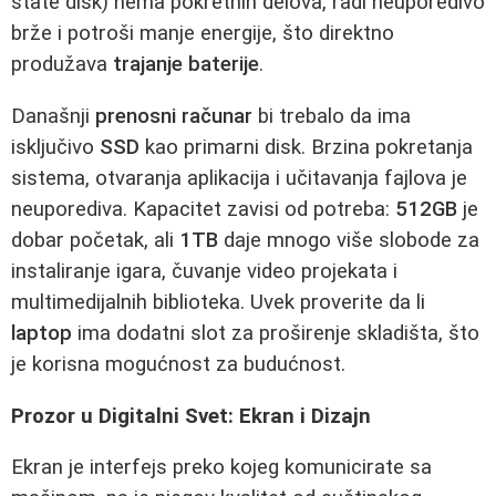
state disk) nema pokretnih delova, radi neuporedivo
brže i potroši manje energije, što direktno
produžava
trajanje baterije
.
Današnji
prenosni računar
bi trebalo da ima
isključivo
SSD
kao primarni disk. Brzina pokretanja
sistema, otvaranja aplikacija i učitavanja fajlova je
neuporediva. Kapacitet zavisi od potreba:
512GB
je
dobar početak, ali
1TB
daje mnogo više slobode za
instaliranje igara, čuvanje video projekata i
multimedijalnih biblioteka. Uvek proverite da li
laptop
ima dodatni slot za proširenje skladišta, što
je korisna mogućnost za budućnost.
Prozor u Digitalni Svet: Ekran i Dizajn
Ekran je interfejs preko kojeg komunicirate sa