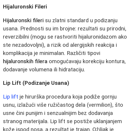
Hijaluronski Fileri
Hijaluronski fileri
su zlatni standard u podizanju
usana. Prednosti su im brojne: rezultati su prirodni,
reverzibilni (mogu se rastvoriti hijaluronidazom ako
ste nezadovoljni), a rizik od alergijskih reakcija i
komplikacija je minimalan. Različiti tipovi
hijaluronskih filera
omogućavaju korekciju kontura,
dodavanje volumena ili hidrataciju.
Lip Lift (Podizanje Usana)
Lip lift
je hirurška procedura koja podiže gornju
usnu, izlažući više ružičastog dela (vermilion), što
usne čini punijim i senzualnijim bez dodavanja
stranog materijala. Lip lift se postiže uklanjanjem
kože ispod nosa, a rezultat je trajan. Ožiljak je