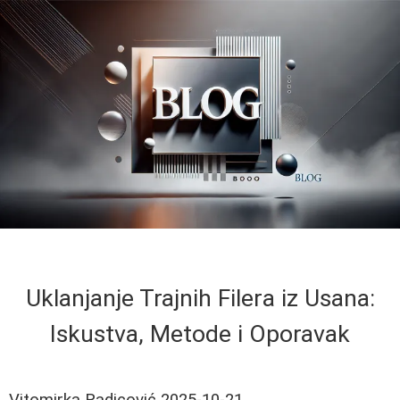
Uklanjanje Trajnih Filerа iz Usana:
Iskustva, Metode i Oporavak
Vitomirka Radicović
2025-10-21