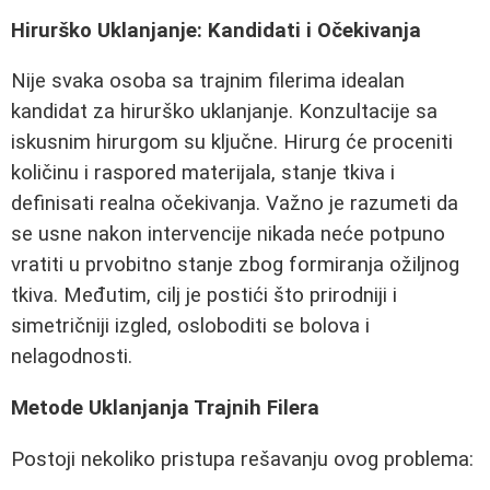
Hirurško Uklanjanje: Kandidati i Očekivanja
Nije svaka osoba sa trajnim filerima idealan
kandidat za hirurško uklanjanje. Konzultacije sa
iskusnim hirurgom su ključne. Hirurg će proceniti
količinu i raspored materijala, stanje tkiva i
definisati realna očekivanja. Važno je razumeti da
se usne nakon intervencije nikada neće potpuno
vratiti u prvobitno stanje zbog formiranja ožiljnog
tkiva. Međutim, cilj je postići što prirodniji i
simetričniji izgled, osloboditi se bolova i
nelagodnosti.
Metode Uklanjanja Trajnih Filerа
Postoji nekoliko pristupa rešavanju ovog problema: