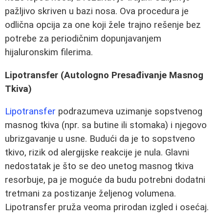
pažljivo skriven u bazi nosa. Ova procedura je
odlična opcija za one koji žele trajno rešenje bez
potrebe za periodičnim dopunjavanjem
hijaluronskim filerima.
Lipotransfer (Autologno Presađivanje Masnog
Tkiva)
Lipotransfer
podrazumeva uzimanje sopstvenog
masnog tkiva (npr. sa butine ili stomaka) i njegovo
ubrizgavanje u usne. Budući da je to sopstveno
tkivo, rizik od alergijske reakcije je nula. Glavni
nedostatak je što se deo unetog masnog tkiva
resorbuje, pa je moguće da budu potrebni dodatni
tretmani za postizanje željenog volumena.
Lipotransfer pruža veoma prirodan izgled i osećaj.