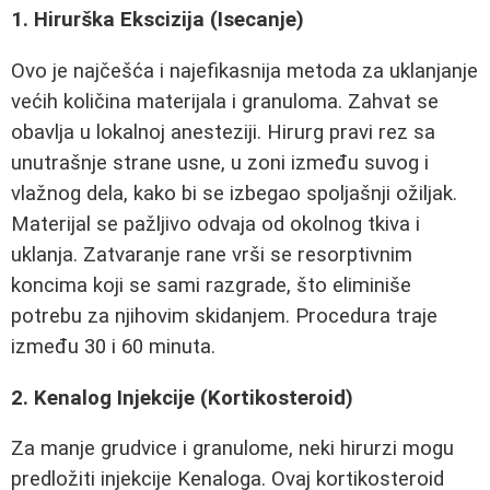
1. Hirurška Ekscizija (Isecanje)
Ovo je najčešća i najefikasnija metoda za uklanjanje
većih količina materijala i granuloma. Zahvat se
obavlja u lokalnoj anesteziji. Hirurg pravi rez sa
unutrašnje strane usne, u zoni između suvog i
vlažnog dela, kako bi se izbegao spoljašnji ožiljak.
Materijal se pažljivo odvaja od okolnog tkiva i
uklanja. Zatvaranje rane vrši se resorptivnim
koncima koji se sami razgrade, što eliminiše
potrebu za njihovim skidanjem. Procedura traje
između 30 i 60 minuta.
2. Kenalog Injekcije (Kortikosteroid)
Za manje grudvice i granulome, neki hirurzi mogu
predložiti injekcije Kenaloga. Ovaj kortikosteroid