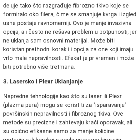
deluje tako što razgrađuje fibrozno tkivo koje se
formiralo oko filera, čime se smanjuje kvrga i izgled
usne postaje ravnomerniji. Ovo je manje invazivna
opcija, ali često ne rešava problem u potpunosti, jer
ne uklanja sam osnovni materijal. Može biti
koristan prethodni korak ili opcija za one koji imaju
vrlo male nepravilnosti. Efekat je privremen i može
biti potrebno više tretmana.
3. Lasersko i Plexr Uklanjanje
Napredne tehnologije kao što su laser ili Plexr
(plazma pera) mogu se koristiti za "isparavanje"
površinskih nepravilnosti i fibroznog tkiva. Ove
metode su precizne i zahtevaju kraći oporavak, ali
su obično efikasne samo za manje količine
materijala ili korekcije posle primarne hirurgije.