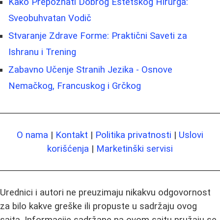
Kako Prepoznati Dobrog Estetskog Hirurga:
Sveobuhvatan Vodič
Stvaranje Zdrave Forme: Praktični Saveti za
Ishranu i Trening
Zabavno Učenje Stranih Jezika - Osnove
Nemačkog, Francuskog i Grčkog
O nama
|
Kontakt
|
Politika privatnosti
|
Uslovi
korišćenja
|
Marketinški servisi
Urednici i autori ne preuzimaju nikakvu odgovornost
za bilo kakve greške ili propuste u sadržaju ovog
sajta. Informacije sadržane na ovom sajtu pružaju se