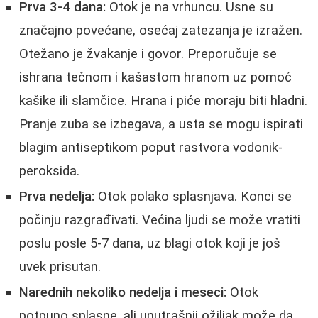
Prva 3-4 dana:
Otok je na vrhuncu. Usne su
značajno povećane, osećaj zatezanja je izražen.
Otežano je žvakanje i govor. Preporučuje se
ishrana tečnom i kašastom hranom uz pomoć
kašike ili slamčice. Hrana i piće moraju biti hladni.
Pranje zuba se izbegava, a usta se mogu ispirati
blagim antiseptikom poput rastvora vodonik-
peroksida.
Prva nedelja:
Otok polako splasnjava. Konci se
počinju razgrađivati. Većina ljudi se može vratiti
poslu posle 5-7 dana, uz blagi otok koji je još
uvek prisutan.
Narednih nekoliko nedelja i meseci:
Otok
potpuno splasne, ali unutrašnji ožiljak može da