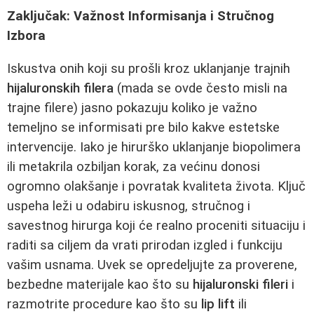
Zaključak: Važnost Informisanja i Stručnog
Izbora
Iskustva onih koji su prošli kroz uklanjanje trajnih
hijaluronskih filera
(mada se ovde često misli na
trajne filere) jasno pokazuju koliko je važno
temeljno se informisati pre bilo kakve estetske
intervencije. Iako je hirurško uklanjanje biopolimera
ili metakrila ozbiljan korak, za većinu donosi
ogromno olakšanje i povratak kvaliteta života. Ključ
uspeha leži u odabiru iskusnog, stručnog i
savestnog hirurga koji će realno proceniti situaciju i
raditi sa ciljem da vrati prirodan izgled i funkciju
vašim usnama. Uvek se opredeljujte za proverene,
bezbedne materijale kao što su
hijaluronski fileri
i
razmotrite procedure kao što su
lip lift
ili