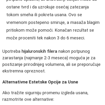
ostane tvrd i da uzrokuje osećaj zatezanja
tokom smeha ili pokreta usana. Ovo se
vremenom postepeno smiruje, a masaža blagim
pritiskom može pomoći. Konačan rezultat se
može proceniti tek nakon 3 do 6 meseci.
Upotreba
hijaluronskih filera
nakon potpunog
zarastanja (najmanje 2-3 meseca) moguća je za
postizanje prirodnijeg volumena, ali se preporučuje
ekstremna opreznost.
Alternativne Estetske Opcije za Usne
Ako tražite sigurniju promenu izgleda usana,
razmotrite ove alternative: