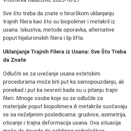
Sve što treba da znate o hirurškom uklanjanju
trajnih filera kao što su biopolimer i metakril iz
usana. Iskustva, metode oporavka, alternative
poput hijaluronskih filera i lip lifta.
Uklanjanje Trajnih Filerа iz Usana: Sve Što Treba
da Znate
Odlučiti se za uvećanje usana estetskim
procedurama može biti put ka samopouzdanju, ali
ponekad i put ka nesreći kada su u pitanju trajni
fileri. Mnoge osobe koje su se odlučile za
materijale poput biopolimera ili metakrila suočavaju
se sa neželjenim posledicama: grudvice, asimetrija,
oticanje i trajna deformacija usana. Ova situacija
može da dovede do ozbiljnog psihološkog