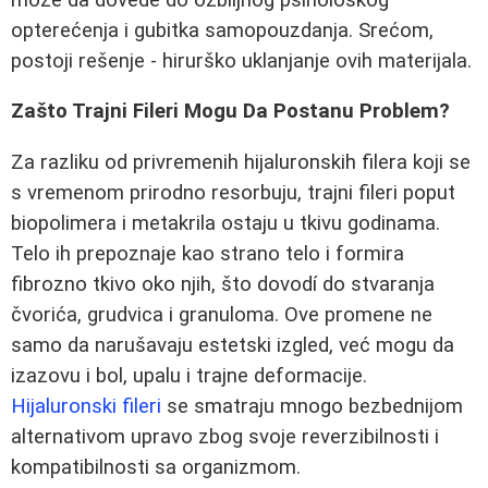
opterećenja i gubitka samopouzdanja. Srećom,
postoji rešenje - hirurško uklanjanje ovih materijala.
Zašto Trajni Fileri Mogu Da Postanu Problem?
Za razliku od privremenih hijaluronskih filera koji se
s vremenom prirodno resorbuju, trajni fileri poput
biopolimera i metakrila ostaju u tkivu godinama.
Telo ih prepoznaje kao strano telo i formira
fibrozno tkivo oko njih, što dovodí do stvaranja
čvorića, grudvica i granuloma. Ove promene ne
samo da narušavaju estetski izgled, već mogu da
izazovu i bol, upalu i trajne deformacije.
Hijaluronski fileri
se smatraju mnogo bezbednijom
alternativom upravo zbog svoje reverzibilnosti i
kompatibilnosti sa organizmom.