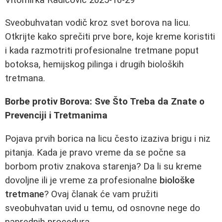
Sveobuhvatan vodič kroz svet borova na licu.
Otkrijte kako sprečiti prve bore, koje kreme koristiti
i kada razmotriti profesionalne tretmane poput
botoksa, hemijskog pilinga i drugih bioloških
tretmana.
Borbe protiv Borova: Sve Što Treba da Znate o
Prevenciji i Tretmanima
Pojava prvih borica na licu često izaziva brigu i niz
pitanja. Kada je pravo vreme da se počne sa
borbom protiv znakova starenja? Da li su kreme
dovoljne ili je vreme za profesionalne
biološke
tretmane
? Ovaj članak će vam pružiti
sveobuhvatan uvid u temu, od osnovne nege do
naprednih procedura.