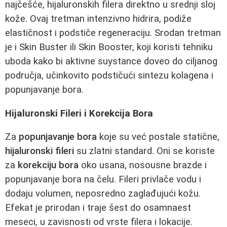
najčešće, hijaluronskih filera direktno u srednji sloj
kože. Ovaj tretman intenzivno hidrira, podiže
elastičnost i podstiče regeneraciju. Srodan tretman
je i Skin Buster ili Skin Booster, koji koristi tehniku
uboda kako bi aktivne suystance doveo do ciljanog
područja, učinkovito podstičući sintezu kolagena i
popunjavanje bora.
Hijaluronski Fileri i Korekcija Bora
Za
popunjavanje bora
koje su već postale statične,
hijaluronski fileri
su zlatni standard. Oni se koriste
za
korekciju bora
oko usana, nosousne brazde i
popunjavanje bora na čelu. Fileri privlače vodu i
dodaju volumen, neposredno zaglađujući kožu.
Efekat je prirodan i traje šest do osamnaest
meseci, u zavisnosti od vrste filera i lokacije.