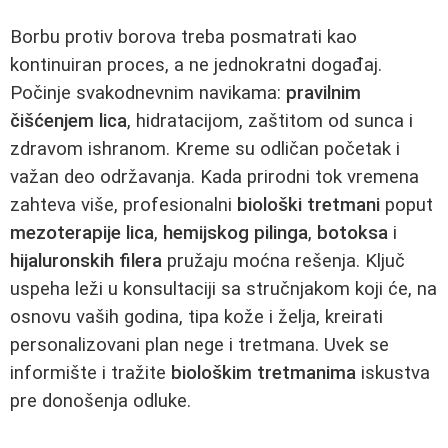
Borbu protiv borova treba posmatrati kao
kontinuiran proces, a ne jednokratni događaj.
Počinje svakodnevnim navikama:
pravilnim
čišćenjem lica
, hidratacijom, zaštitom od sunca i
zdravom ishranom. Kreme su odličan početak i
važan deo održavanja. Kada prirodni tok vremena
zahteva više, profesionalni
biološki tretmani
poput
mezoterapije lica
,
hemijskog pilinga
,
botoksa
i
hijaluronskih filera
pružaju moćna rešenja. Ključ
uspeha leži u konsultaciji sa stručnjakom koji će, na
osnovu vaših godina, tipa kože i želja, kreirati
personalizovani plan nege i tretmana. Uvek se
informište i tražite
biološkim tretmanima
iskustva
pre donošenja odluke.