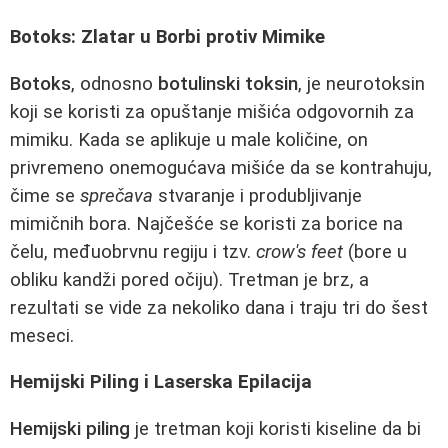
Botoks: Zlatar u Borbi protiv Mimike
Botoks
, odnosno
botulinski toksin
, je neurotoksin
koji se koristi za opuštanje mišića odgovornih za
mimiku. Kada se aplikuje u male količine, on
privremeno onemogućava mišiće da se kontrahuju,
čime se
sprečava
stvaranje i produbljivanje
mimičnih bora. Najčešće se koristi za borice na
čelu, međuobrvnu regiju i tzv.
crow's feet
(bore u
obliku kandži pored očiju). Tretman je brz, a
rezultati se vide za nekoliko dana i traju tri do šest
meseci.
Hemijski Piling i Laserska Epilacija
Hemijski piling
je tretman koji koristi kiseline da bi