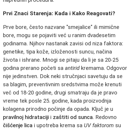
Prvi Znaci Starenja: Kada i Kako Reagovati?
Prve bore, često nazvane "smejalice" ili mimične
bore, mogu se pojaviti već u ranim dvadesetim
godinama. Njihov nastanak zavisi od niza faktora:
genetike, tipa kože, izloženosti suncu, načina
života i ishrane. Mnogi se pitaju da li je sa 20-25
godina prerano početi sa
antirid
kremama. Odgovor
nije jedinstven. Dok neki stručnjaci savetuju da se
sa blagim, preventivnim sredstvima može krenuti
već od 18-20 godine, drugi smatraju da je pravo
vreme tek posle 25. godine, kada proizvodnja
kolagena prirodno počinje da opada. Ključ je u
pravilnoj hidrataciji
i
zaštiti od sunca
. Redovno
čišćenje lica
i upotreba krema sa
UV faktorom
su