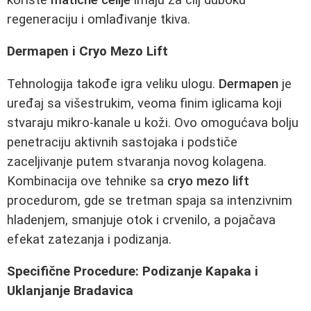
regeneraciju i omlađivanje tkiva.
Dermapen i Cryo Mezo Lift
Tehnologija takođe igra veliku ulogu.
Dermapen
je
uređaj sa višestrukim, veoma finim iglicama koji
stvaraju mikro-kanale u koži. Ovo omogućava bolju
penetraciju aktivnih sastojaka i podstiče
zaceljivanje putem stvaranja novog kolagena.
Kombinacija ove tehnike sa
cryo mezo lift
procedurom, gde se tretman spaja sa intenzivnim
hladenjem, smanjuje otok i crvenilo, a pojačava
efekat zatezanja i podizanja.
Specifične Procedure: Podizanje Kapaka i
Uklanjanje Bradavica