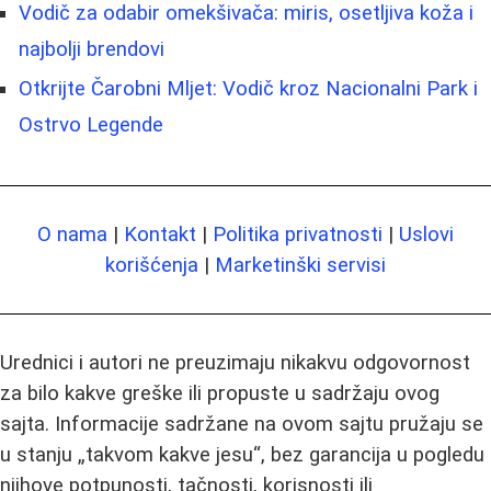
Vodič za odabir omekšivača: miris, osetljiva koža i
najbolji brendovi
Otkrijte Čarobni Mljet: Vodič kroz Nacionalni Park i
Ostrvo Legende
O nama
|
Kontakt
|
Politika privatnosti
|
Uslovi
korišćenja
|
Marketinški servisi
Urednici i autori ne preuzimaju nikakvu odgovornost
za bilo kakve greške ili propuste u sadržaju ovog
sajta. Informacije sadržane na ovom sajtu pružaju se
u stanju „takvom kakve jesu“, bez garancija u pogledu
njihove potpunosti, tačnosti, korisnosti ili