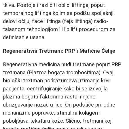
tkiva. Postoje i različiti oblici liftinga, poput
temporalnog liftinga kojim se podižu spoljašnji
delovi očiju, face liftinga (fejs liftinga) radio-
talasnom tehnologijom ili lip lift procedurom za
definisanje usana.
Regenerativni Tretmani: PRP i Matične Ćelije
Regenerativna medicina nudi tretmane poput
PRP
tretmana
(Plazma bogata trombocitima). Ovaj
biološki tretman
podrazumeva uzimanje krvi
pacijenta, centrifugiranje kako bi se izdvojila
plazma bogata faktorima rasta, i njeno
ubrizgavanje nazad u lice. On podstiče prirodne
mehanizme popravke,
stimulira kolagen
i
poboljšava teksturu kože. Slično, tretmani koji
koriste
matične ćelije
imaju za cilj duboku