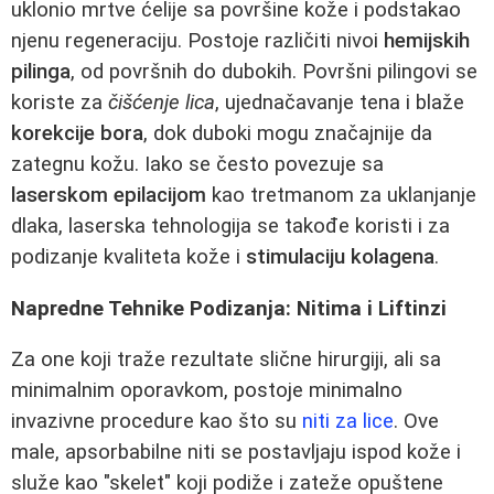
uklonio mrtve ćelije sa površine kože i podstakao
njenu regeneraciju. Postoje različiti nivoi
hemijskih
pilinga
, od površnih do dubokih. Površni pilingovi se
koriste za
čišćenje lica
, ujednačavanje tena i blaže
korekcije bora
, dok duboki mogu značajnije da
zategnu kožu. Iako se često povezuje sa
laserskom epilacijom
kao tretmanom za uklanjanje
dlaka, laserska tehnologija se takođe koristi i za
podizanje kvaliteta kože i
stimulaciju kolagena
.
Napredne Tehnike Podizanja: Nitima i Liftinzi
Za one koji traže rezultate slične hirurgiji, ali sa
minimalnim oporavkom, postoje minimalno
invazivne procedure kao što su
niti za lice
. Ove
male, apsorbabilne niti se postavljaju ispod kože i
služe kao "skelet" koji podiže i zateže opuštene