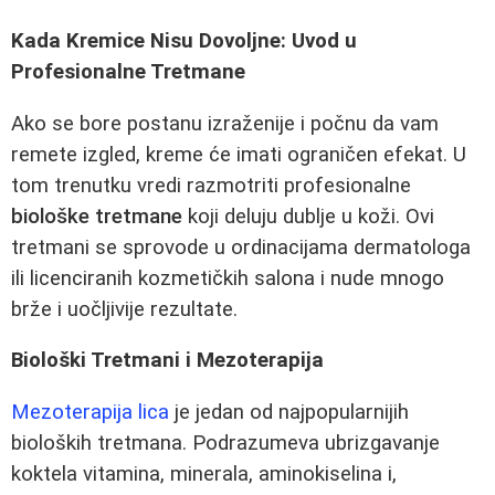
Kada Kremice Nisu Dovoljne: Uvod u
Profesionalne Tretmane
Ako se bore postanu izraženije i počnu da vam
remete izgled, kreme će imati ograničen efekat. U
tom trenutku vredi razmotriti profesionalne
biološke tretmane
koji deluju dublje u koži. Ovi
tretmani se sprovode u ordinacijama dermatologa
ili licenciranih kozmetičkih salona i nude mnogo
brže i uočljivije rezultate.
Biološki Tretmani i Mezoterapija
Mezoterapija lica
je jedan od najpopularnijih
bioloških tretmana. Podrazumeva ubrizgavanje
koktela vitamina, minerala, aminokiselina i,