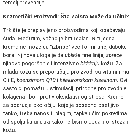
temelj prevencije.
Kozmetički Proizvodi: Šta Zaista Može da Učini?
Tržište je preplavljeno proizvodima koji obećavaju
čuda. Međutim, važno je biti realan. Niti jedna
krema ne može da "izbriše" već formirane, duboke
bore. Njihova uloga je da
ublaže
fine linije,
spreče
njihovo pogoršanje i intenzivno
hidriraju
kožu. Za
mladu kožu se preporučuju proizvodi sa vitaminima
C i E,
koenzimom Q10
i
hijaluronskom kiselinom
. Ovi
sastojci pomažu u stimulaciji prirodne proizvodnje
kolagena i bori protiv oksidativnog stresa. Kreme
za područje oko očiju, koje je posebno osetljivo i
tanko, treba nanositi blagim, tapkajućim pokretima
od spolja ka unutra kako ne bismo dodatno istezali
kožu.