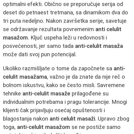
optimalni efekti. Obično se preporučuje serija od
deset do petnaest tretmana, sa dinamikom dva do
tri puta nedeljno. Nakon završetka serije, savetuje
se održavanje rezultata povremenim
anti celulit
masažom
. Ključ uspeha leži u redovnosti i
posvećenosti, jer samo tada
anti-celulit masaža
može dati svoj pun potencijal.
Ukoliko razmišljate o tome da započnete sa
anti-
celulit masažama
, važno je da znate da nije reč o
bolnom iskustvu, kako se često misli. Savremene
tehnike
anti-celulit masaže
prilagođene su
individualnim potrebama i pragu tolerancije. Mnogi
klijenti čak prijavljuju osećaj opuštenosti i
blagostanja nakon
anti celulit masaži
. Upravo zbog
toga,
anti-celulit masažom
se ne postiže samo