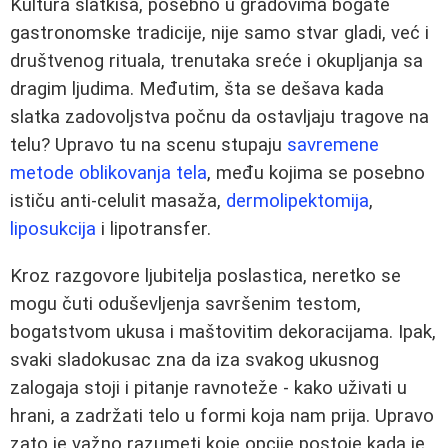
Kultura slatkiša, posebno u gradovima bogate
gastronomske tradicije, nije samo stvar gladi, već i
društvenog rituala, trenutaka sreće i okupljanja sa
dragim ljudima. Međutim, šta se dešava kada
slatka zadovoljstva počnu da ostavljaju tragove na
telu? Upravo tu na scenu stupaju
savremene
metode oblikovanja tela
, među kojima se posebno
ističu anti-celulit masaža,
dermolipektomija
,
liposukcija
i lipotransfer.
Kroz razgovore ljubitelja poslastica, neretko se
mogu čuti oduševljenja savršenim testom,
bogatstvom ukusa i maštovitim dekoracijama. Ipak,
svaki sladokusac zna da iza svakog ukusnog
zalogaja stoji i pitanje ravnoteže - kako uživati u
hrani, a zadržati telo u formi koja nam prija. Upravo
zato je važno razumeti koje opcije postoje kada je