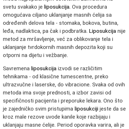
svetu svakako je
liposukcija
. Ova procedura
omogućava ciljano uklanjanje masnih ćelija sa
određenih delova tela - stomaka, bokova, butina,
leđa, nadlaktica, pa čak i podbratka.
Liposukcija
nije
metod za mršavljenje, već za oblikovanje tela i
uklanjanje tvrdokornih masnih depozita koji su
otporni na dijetu i vežbanje.
Savremena
liposukcija
izvodi se različitim
tehnikama - od klasične tumescentne, preko
ultrazvučne i laserske, do vibracione. Svaka od ovih
metoda ima svoje prednosti, a izbor zavisi od
specifičnosti pacijenta i preporuke lekara. Ono što
je zajedničko svim pristupima
liposukciji
jeste da se
kroz male rezove uvode kanile koje razbijaju i
uklanjaju masne ćelije. Period oporavka varira, ali je