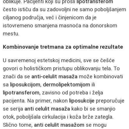
oblikuje. Pacijenti koji su prošli
lipotransferom
često ističu da su zadovoljni ne samo poboljšanjem
ciljanog područja, već i činjenicom da je
istovremeno smanjena masnoća na donorskom
mestu.
Kombinovanje tretmana za optimalne rezultate
U savremenoj estetskoj medicini, sve se češće
govori o holističkom pristupu oblikovanju tela. To
znači da se
anti-celulit masaža
može kombinovati
sa
liposukcijom
,
dermolipektomijom
ili
lipotransferom
, zavisno od potreba i želja
pacijenta. Na primer, nakon
liposukcije
preporučuje
se serija
anti celulit masaža
kako bi se smanjio
otok, poboljšala cirkulacija i koža brže zategla.
Slično tome,
anti celulit masažom
se mogu