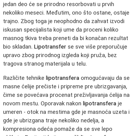
jedan deo će se prirodno resorbovati u prvih
nekoliko meseci. Međutim, ono što ostane, ostaje
trajno. Zbog toga je neophodno da zahvat izvodi
iskusan specijalista koji ume da proceni koliko
masnog tkiva treba preneti da bi konačan rezultat
bio skladan.
Lipotransfer
se sve više preporučuje
upravo zbog prirodnog izgleda koji pruža, bez
tragova stranog materijala u telu.
Različite tehnike
lipotransfera
omogućavaju da se
masne ćelije prečiste i pripreme pre ubrizgavanja,
čime se povećava procenat preživljavanja ćelija na
novom mestu. Oporavak nakon
lipotransfera
je
umeren - otok na mestima gde je masnoća uzeta i
gde je ubrizgana traje nekoliko nedelja, a
kompresiona odeća pomaže da se sve lepo