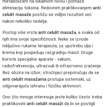
metabolizam na lokalnom nivou i pomaže
eliminaciju toksina. Redovnim praktikovanjem
anti
celulit masaže
postižu se vidljivi rezultati već
nakon nekoliko nedelja.
Postoji više vrsta
anti celulit masaža
, a svaka od
njih ima svoje specifičnosti. Neke se izvode
isključivo rukama terapeuta, uz upotrebu ulja i
krema koji pospešuju razgradnju masti. Druge
koriste specijalne aparate - vakum,
radiofrekvenciju, ultrazvuk ili infracrveno zračenje.
Bez obzira na izbor, stručnjaci preporučuju da se
anti celulit masažama
pristupa sistemski, uz
odgovarajuću ishranu i fizičku aktivnost.
Ono što mnoge interesuje jeste koliko često treba
praktikovati
anti celulit masaži
da bi se postigli