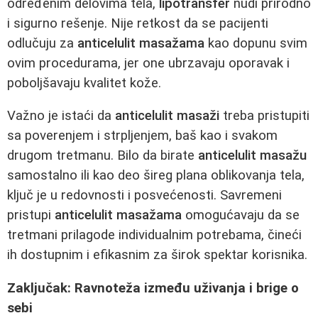
određenim delovima tela,
lipotransfer
nudi prirodno
i sigurno rešenje. Nije retkost da se pacijenti
odlučuju za
anticelulit masažama
kao dopunu svim
ovim procedurama, jer one ubrzavaju oporavak i
poboljšavaju kvalitet kože.
Važno je istaći da
anticelulit masaži
treba pristupiti
sa poverenjem i strpljenjem, baš kao i svakom
drugom tretmanu. Bilo da birate
anticelulit masažu
samostalno ili kao deo šireg plana oblikovanja tela,
ključ je u redovnosti i posvećenosti. Savremeni
pristupi
anticelulit masažama
omogućavaju da se
tretmani prilagode individualnim potrebama, čineći
ih dostupnim i efikasnim za širok spektar korisnika.
Zaključak: Ravnoteža između uživanja i brige o
sebi