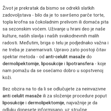
Život je prekratak da bismo se odrekli slatkih
zadovoljstava - bilo da je to savršeno parče torte,
topla krofna sa čokoladnim prelivom ili domaća pita
sa sezonskim voćem. Uživanje u hrani deo je naše
kulture, naših slavlja i naših svakodnevnih malih
radosti. Međutim, briga o telu je podjednako važna i
ne treba je zanemarivati. Upravo zato postoji čitav
spektar metoda - od
anti-celulit masaže
do
dermolipektomije
,
liposukcije
i
lipotransfera
- koje
nam pomažu da se osećamo dobro u sopstvenoj
koži.
Bez obzira na to da li se odlučujete za neinvazivne
anti celulit masaže
ili za složenije procedure poput
liposukcije
i
dermolipektomije
, najvažnije je da
odluku donesete informisano, uz stručne