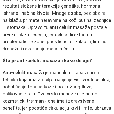
rezultat složene interakcije genetike, hormona,
ishrane i načina života. Mnoge osobe, bez obzira
na kilažu, primete neravnine na koži butina, zadnjice
ili stomaka. Upravo tu
anti celulit masaža
postaje
prvi korak ka rešenju, jer deluje direktno na
problematične zone, podstičući cirkulaciju, limfnu
drenažu i razgradnju masnih ćelija.
Šta je anti-celulit masaža i kako deluje?
Anti-celulit masaža
je manualna ili aparaturna
tehnika koja ima za cilj smanjenje vidljivosti celulita,
poboljšanje tonusa kože i potkožnog tkiva, i
oblikovanje tela. Ova vrsta masaže nije samo
kozmetički tretman - ona ima i zdravstvene
benefite, jer podstiče cirkulaciju krvi i limfe, ubrzava