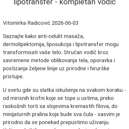
lipotransfer - kompletan vodič
Vitomirka Radicović
2026-06-03
Saznajte kako anti-celulit masaža,
dermolipektomija, liposukcija i lipotransfer mogu
transformisati vaše telo. Stručan vodič kroz
savremene metode oblikovanja tela, oporavka i
postizanja željene linije uz prirodne i hirurške
pristupe.
U svetu gde su slatka iskušenja na svakom koraku -
od mirisnih krofni koje se tope u ustima, preko
raskošnih torti sa slojevima kremastih filova, do
minijaturnih pralina koje bude sva čula - sasvim je
prirodno da se ponekad prepustimo uživanju.