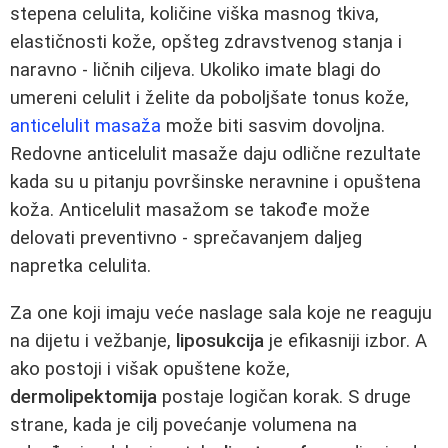
stepena celulita, količine viška masnog tkiva,
elastičnosti kože, opšteg zdravstvenog stanja i
naravno - ličnih ciljeva. Ukoliko imate blagi do
umereni celulit i želite da poboljšate tonus kože,
anticelulit masaža
može biti sasvim dovoljna.
Redovne anticelulit masaže daju odlične rezultate
kada su u pitanju površinske neravnine i opuštena
koža. Anticelulit masažom se takođe može
delovati preventivno - sprečavanjem daljeg
napretka celulita.
Za one koji imaju veće naslage sala koje ne reaguju
na dijetu i vežbanje,
liposukcija
je efikasniji izbor. A
ako postoji i višak opuštene kože,
dermolipektomija
postaje logičan korak. S druge
strane, kada je cilj povećanje volumena na