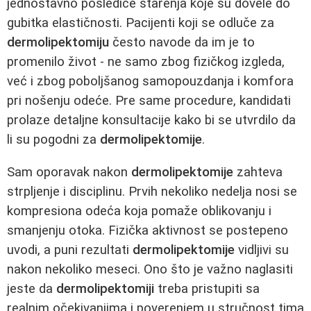
jednostavno posledice starenja koje su dovele do
gubitka elastičnosti. Pacijenti koji se odluče za
dermolipektomiju
često navode da im je to
promenilo život - ne samo zbog fizičkog izgleda,
već i zbog poboljšanog samopouzdanja i komfora
pri nošenju odeće. Pre same procedure, kandidati
prolaze detaljne konsultacije kako bi se utvrdilo da
li su pogodni za
dermolipektomije
.
Sam oporavak nakon
dermolipektomije
zahteva
strpljenje i disciplinu. Prvih nekoliko nedelja nosi se
kompresiona odeća koja pomaže oblikovanju i
smanjenju otoka. Fizička aktivnost se postepeno
uvodi, a puni rezultati
dermolipektomije
vidljivi su
nakon nekoliko meseci. Ono što je važno naglasiti
jeste da
dermolipektomiji
treba pristupiti sa
realnim očekivanjima i poverenjem u stručnost tima