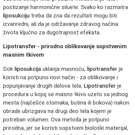
postizanje harmonične siluete. Svako ko razmatra
liposukciju
treba da zna da rezultati mogu biti
izvanredni, ali da je održavanje zdravog načina
života ključno za dugotrajnost efekata.
Lipotransfer - prirodno oblikovanje sopstvenim
masnim tkivom
Dok
liposukcija
uklanja masnoću,
lipotransfer
je
koristi na potpuno novi način - za oblikovanje i
popunjavanje drugih delova tela.
Lipotransfer
je
procedura u kojoj se masno tkivo uzeto sa jednog
mesta (najčešće stomaka, butina ili bokova) nakon
obrade ubrizgava na drugi deo tela kojem je
potreban volumen. Ova metoda je potpuno
prirodna, jer se koristi sopstveni biološki materijal,