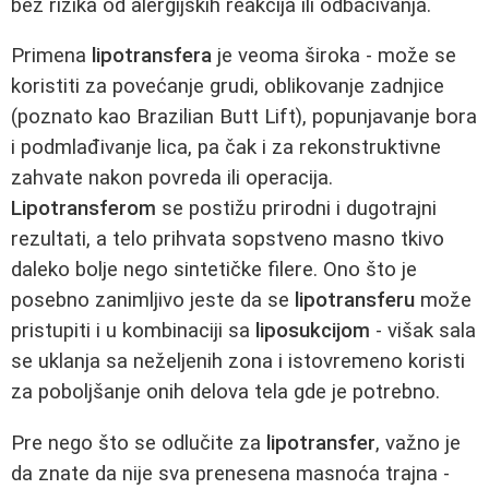
bez rizika od alergijskih reakcija ili odbacivanja.
Primena
lipotransfera
je veoma široka - može se
koristiti za povećanje grudi, oblikovanje zadnjice
(poznato kao Brazilian Butt Lift), popunjavanje bora
i podmlađivanje lica, pa čak i za rekonstruktivne
zahvate nakon povreda ili operacija.
Lipotransferom
se postižu prirodni i dugotrajni
rezultati, a telo prihvata sopstveno masno tkivo
daleko bolje nego sintetičke filere. Ono što je
posebno zanimljivo jeste da se
lipotransferu
može
pristupiti i u kombinaciji sa
liposukcijom
- višak sala
se uklanja sa neželjenih zona i istovremeno koristi
za poboljšanje onih delova tela gde je potrebno.
Pre nego što se odlučite za
lipotransfer
, važno je
da znate da nije sva prenesena masnoća trajna -