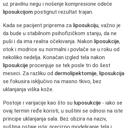
uz pravilnu negu i nošenje kompresione odeće
liposukcijom
postignut rezultat trajan.
Kada se pacijent priprema za
liposukciju
, važno je
da bude u stabilnom psihofizičkom stanju, da ne
puši i da ima realna očekivanja. Nakon
liposukcije
,
otok i modrice su normalni i povlače se u roku od
nekoliko nedelja. Konačan izgled tela nakon
liposukcije
procenjuje se tek posle tri do šest
meseci. Za razliku od
dermolipektomije
,
liposukcija
se fokusira isključivo na masno tkivo, bez
uklanjanja viška kože.
Postoje i varijacije kao što su
luposukcije
- iako se
ovaj termin ređe koristi, u suštini se odnosi na iste
principe uklanjanja sala. Bez obzira na naziv,
suština ostaje ista: precizno modeliranje tela i