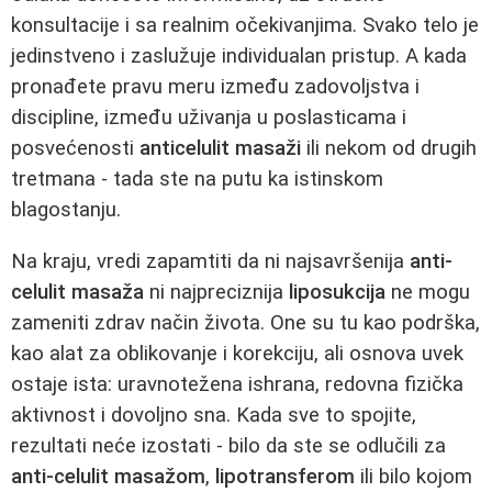
konsultacije i sa realnim očekivanjima. Svako telo je
jedinstveno i zaslužuje individualan pristup. A kada
pronađete pravu meru između zadovoljstva i
discipline, između uživanja u poslasticama i
posvećenosti
anticelulit masaži
ili nekom od drugih
tretmana - tada ste na putu ka istinskom
blagostanju.
Na kraju, vredi zapamtiti da ni najsavršenija
anti-
celulit masaža
ni najpreciznija
liposukcija
ne mogu
zameniti zdrav način života. One su tu kao podrška,
kao alat za oblikovanje i korekciju, ali osnova uvek
ostaje ista: uravnotežena ishrana, redovna fizička
aktivnost i dovoljno sna. Kada sve to spojite,
rezultati neće izostati - bilo da ste se odlučili za
anti-celulit masažom
,
lipotransferom
ili bilo kojom