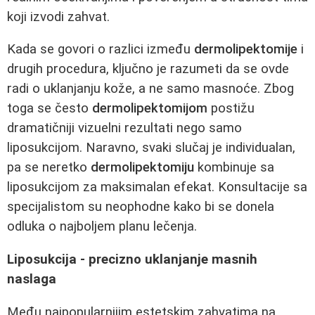
koji izvodi zahvat.
Kada se govori o razlici između
dermolipektomije
i
drugih procedura, ključno je razumeti da se ovde
radi o uklanjanju kože, a ne samo masnoće. Zbog
toga se često
dermolipektomijom
postižu
dramatičniji vizuelni rezultati nego samo
liposukcijom. Naravno, svaki slučaj je individualan,
pa se neretko
dermolipektomiju
kombinuje sa
liposukcijom za maksimalan efekat. Konsultacije sa
specijalistom su neophodne kako bi se donela
odluka o najboljem planu lečenja.
Liposukcija - precizno uklanjanje masnih
naslaga
Među najpopularnijim estetskim zahvatima na