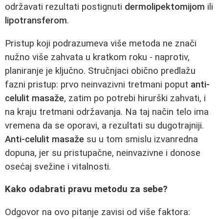
održavati rezultati postignuti
dermolipektomijom
ili
lipotransferom
.
Pristup koji podrazumeva više metoda ne znači
nužno više zahvata u kratkom roku - naprotiv,
planiranje je ključno. Stručnjaci obično predlažu
fazni pristup: prvo neinvazivni tretmani poput
anti-
celulit masaže
, zatim po potrebi hirurški zahvati, i
na kraju tretmani održavanja. Na taj način telo ima
vremena da se oporavi, a rezultati su dugotrajniji.
Anti-celulit masaže
su u tom smislu izvanredna
dopuna, jer su pristupačne, neinvazivne i donose
osećaj svežine i vitalnosti.
Kako odabrati pravu metodu za sebe?
Odgovor na ovo pitanje zavisi od više faktora: