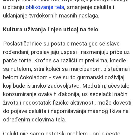
u pitanju
oblikovanje tela
, smanjenje celulita i
uklanjanje tvrdokornih masnih naslaga.
Kultura uživanja i njen uticaj na telo
Poslastičarnice su postale mesta gde se slave
rođendani, proslavljaju uspesi i razmenjuju priče uz
parče torte. Krofne sa različitim prelivima, knedle
sa nutelom, sitni kolači sa marcipanom, pistaćima i
belom čokoladom - sve su to gurmanski doživljaji
koji bude istinsko zadovoljstvo. Međutim, učestalo
konzumiranje ovakvih đakonija, uz sedelački način
života i nedostatak fizičke aktivnosti, može dovesti
do pojave celulita i nagomilavanja masnog tkiva na
određenim delovima tela.
Celulit nije samo estetski problem - on je često