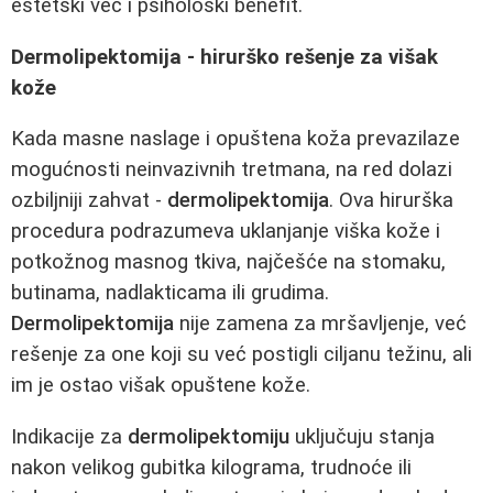
estetski već i psihološki benefit.
Dermolipektomija - hirurško rešenje za višak
kože
Kada masne naslage i opuštena koža prevazilaze
mogućnosti neinvazivnih tretmana, na red dolazi
ozbiljniji zahvat -
dermolipektomija
. Ova hirurška
procedura podrazumeva uklanjanje viška kože i
potkožnog masnog tkiva, najčešće na stomaku,
butinama, nadlakticama ili grudima.
Dermolipektomija
nije zamena za mršavljenje, već
rešenje za one koji su već postigli ciljanu težinu, ali
im je ostao višak opuštene kože.
Indikacije za
dermolipektomiju
uključuju stanja
nakon velikog gubitka kilograma, trudnoće ili