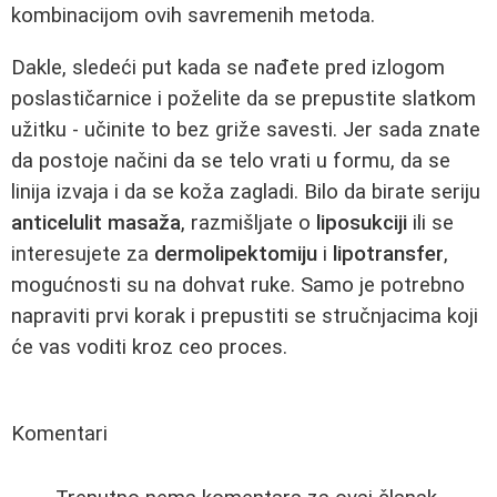
kombinacijom ovih savremenih metoda.
Dakle, sledeći put kada se nađete pred izlogom
poslastičarnice i poželite da se prepustite slatkom
užitku - učinite to bez griže savesti. Jer sada znate
da postoje načini da se telo vrati u formu, da se
linija izvaja i da se koža zagladi. Bilo da birate seriju
anticelulit masaža
, razmišljate o
liposukciji
ili se
interesujete za
dermolipektomiju
i
lipotransfer
,
mogućnosti su na dohvat ruke. Samo je potrebno
napraviti prvi korak i prepustiti se stručnjacima koji
će vas voditi kroz ceo proces.
Komentari