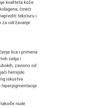
nje kvaliteta kože
 kolagena, čineći
prediti teksturu i
n za održavanje
enje lica i primena
vih ćelija i
dubokih, zavisno od
jači hemijski
ing iskustva
u hiperpigmentacije.
, takođe nude