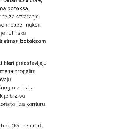
a
. Dinamičke bore,
jama
botoksa
.
rne za stvaranje
iko meseci, nakon
je rutinska
, tretman
botoksom
 fileri
predstavljaju
umena propalim
vaju
nog rezultata.
k je brz sa
oriste i za konturu
teri
. Ovi preparati,