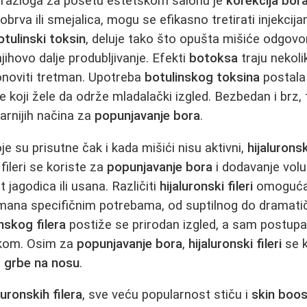
 razloga za posetu estetskom salonu je
korekcija bor
brva ili smejalica, mogu se efikasno tretirati injekci
otulinski toksin
, deluje tako što opušta mišiće odgovo
jihovo dalje produbljivanje. Efekti
botoksa
traju nekol
onoviti tretman. Upotreba
botulinskog toksina
postala 
koji žele da održe mladalački izgled. Bezbedan i brz
arnijih načina za
popunjavanje bora
.
je su prisutne čak i kada mišići nisu aktivni,
hijaluronski
 fileri se koriste za
popunjavanje bora
i dodavanje vol
t jagodica ili usana. Različiti
hijaluronski fileri
omoguća
tmana specifičnim potrebama, od suptilnog do dramatič
onskog filera
postiže se prirodan izgled, a sam postupa
kom. Osim za
popunjavanje bora
,
hijaluronski fileri
se k
e
grbe na nosu
.
luronskih filera
, sve veću popularnost stiču i
skin boos