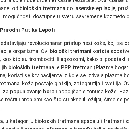
edura koje nude brze i efikasne rezultate. Ovaj članak 
mane, od
bioloških tretmana
do
laserske epilacije
, pru
u mogućnosti dostupne u svetu savremene kozmetolog
 Prirodni Put ka Lepoti
edstavljaju revolucionaran pristup nezi kože, koji se o
acije organizma. Ovi
biološki tretmani
koriste sopstv
, kao što su trombociti ili egzozomi, kako bi podstakli
ijih
bioloških tretmana
je
PRP tretman
(Plazma bogat
na
, koristi se krv pacijenta iz koje se izdvaja plazma 
retmana
, koža postaje glatkija, zategnutija i svetlija. O
i za
popunjavanje bora
i poboljšanje tonusa kože. Razl
rešiti i problemi kao što su akne ili ožiljci, čime se p
.
, u kategoriju bioloških tretmana spadaju i tretmani