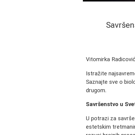
Savršen
Vitomirka Radicovi
Istražite najsavrem
Saznajte sve o biol
drugom.
Savršenstvo u Sve
U potrazi za savrš
estetskim tretmani