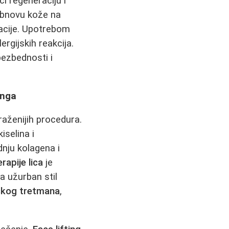
ći regeneraciju i
obnovu kože na
tacije. Upotrebom
lergijskih reakcija.
bezbednosti i
inga
raženijih procedura.
selina i
nju kolagena i
apije lica
je
a užurban stil
škog tretmana
,