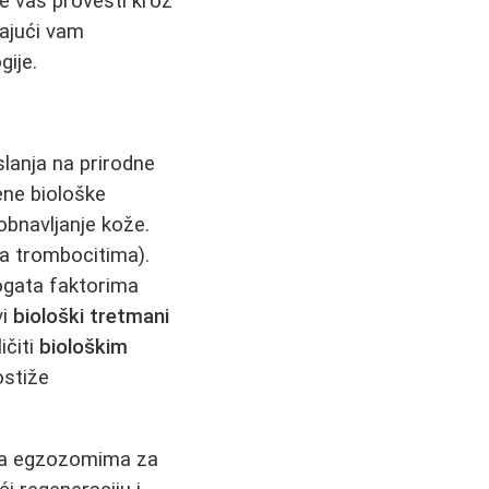
će vas provesti kroz
žajući vam
ije.
slanja na prirodne
ene biološke
 obnavljanje kože.
a trombocitima).
bogata faktorima
vi
biološki tretmani
ičiti
biološkim
ostiže
 sa egzozomima za