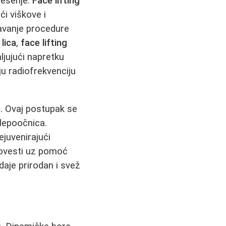
rešenje.
Face lifting
ći viškove i
vanje procedure
lica
,
face lifting
ljujući napretku
ju radiofrekvenciju
. Ovaj postupak se
slepoočnica.
ejuvenirajući
provesti uz pomoć
daje prirodan i svež