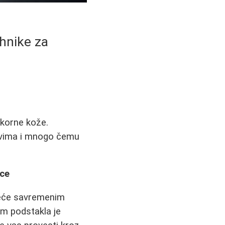
hnike za
ekorne kože.
govima i mnogo čemu
ice
kreće savremenim
m podstakla je