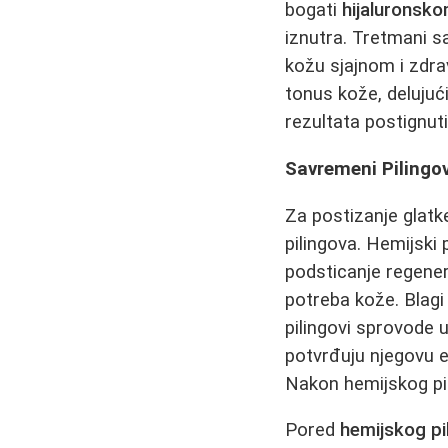
bogati
hijaluronsko
iznutra. Tretmani 
kožu sjajnom i zd
tonus kože, delujuć
rezultata postignu
Savremeni Pilingov
Za postizanje glatk
pilingova. Hemijski 
podsticanje regenera
potreba kože. Blagi 
pilingovi sprovode 
potvrđuju njegovu ef
Nakon hemijskog pili
Pored
hemijskog pi