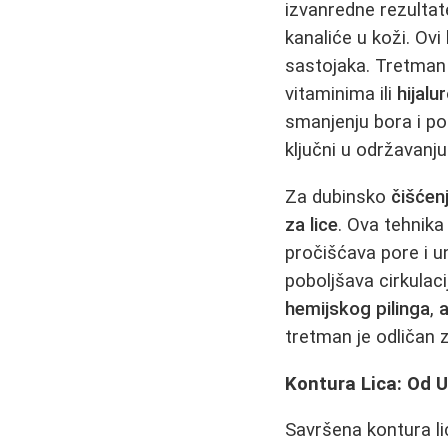
izvanredne rezultat
kanaliće u koži. Ovi
sastojaka. Tretma
vitaminima ili
hijal
smanjenju bora i po
ključni u održavanj
Za dubinsko
čišćenj
za lice
. Ova tehnik
pročišćava pore i u
poboljšava cirkulac
hemijskog pilinga
,
a
tretman je odličan 
Kontura Lica: Od 
Savršena kontura l