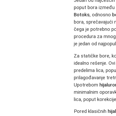
Jedan od najčešćih
poput bora između o
Botoks
, odnosno
b
bora, sprečavajući n
čega je potrebno p
procedura za mnoge 
je jedan od najpopul
Za statičke bore, ko
idealno rešenje. Ovi
predelima lica, popu
prilagođavanje tre
Upotrebom
hijalur
minimalnim oporav
lica, poput korekcij
Pored klasičnih
hija