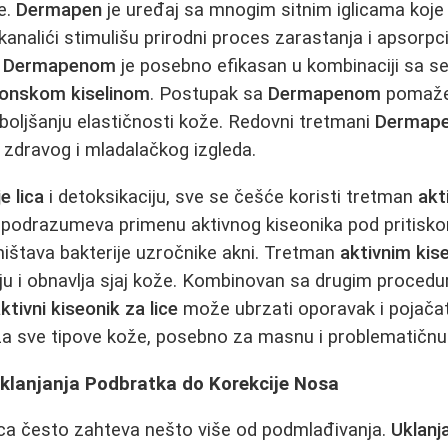
e.
Dermapen
je uređaj sa mnogim sitnim iglicama koje 
 kanalići stimulišu prirodni proces zarastanja i apsorpci
n
Dermapenom
je posebno efikasan u kombinaciji sa 
uronskom kiselinom
. Postupak sa
Dermapenom
pomaž
boljšanju elastičnosti kože. Redovni tretmani
Dermap
u zdravog i mladalačkog izgleda.
e lica
i detoksikaciju, sve se češće koristi tretman
akt
a podrazumeva primenu aktivnog kiseonika pod pritisko
ništava bakterije uzročnike akni. Tretman
aktivnim kis
iju i obnavlja sjaj kože. Kombinovan sa drugim proced
ktivni kiseonik za lice
može ubrzati oporavak i pojačati
za sve tipove kože, posebno za masnu i problematičnu
Uklanjanja Podbratka do Korekcije Nosa
ica često zahteva nešto više od podmlađivanja.
Uklanj