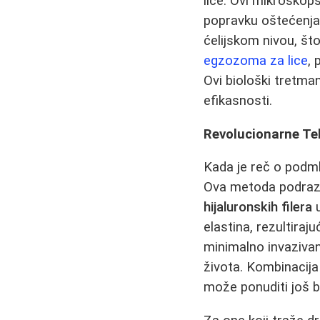
lice. Ovi mikroskops
popravku oštećenj
ćelijskom nivou, št
egzozoma za lice
, 
Ovi biološki tretman
efikasnosti.
Revolucionarne Te
Kada je reč o podm
Ova metoda podrazu
hijaluronskih filera
u
elastina, rezultira
minimalno invazivan
života. Kombinacij
može ponuditi još bo