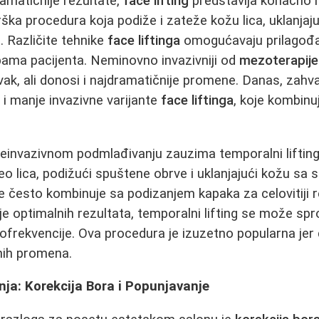
ramatičnije rezultate,
face lifting
predstavlja konačno 
rška procedura koja podiže i zateže kožu lica, uklanjaju
. Različite tehnike
face liftinga
omogućavaju prilagođa
bama pacijenta. Neminovno invazivniji od
mezoterapije 
ak, ali donosi i najdramatičnije promene. Danas, zahva
 i manje invazivne varijante
face liftinga
, koje kombinu
invazivnom podmlađivanju zauzima temporalni lifting
eo lica, podižući spuštene obrve i uklanjajući kožu sa 
se često kombinuje sa podizanjem kapaka za celovitiji r
je optimalnih rezultata, temporalni lifting se može s
diofrekvencije. Ova procedura je izuzetno popularna jer 
nih promena.
nja: Korekcija Bora i Popunjavanje