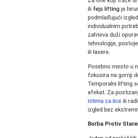
Za one koji traže d
ili
fejs lifting
je hiru
podmlađujući izgled
individualnim potre
zahteva duži oporav
tehnologije, postoje
ili lasere.
Posebno mesto u ne
fokusira na gornji d
Temporalni lifting 
efekat. Za postizan
nitima za lice
ili ra
izgled bez ekstrem
Borba Protiv Stare