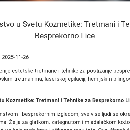
stvo u Svetu Kozmetike: Tretmani i Te
Besprekorno Lice
ć
2025-11-26
enije estetske tretmane i tehnike za postizanje bespr
oškim tretmanima, laserskoj epilaciji, hemijskim pilin
tu Kozmetike: Tretmani i Tehnike za Besprekorno L
enstvom i besprekornim izgledom, sve više ljudi se o
ma. Želja za glatkom, zategnutom i mladalačkom kožo