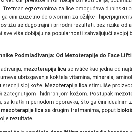
ki vezikuli prenose informacije između ćelija, podstiču
a. Tretman egzozomima za lice omogućava dubinsku 
o ga čini izuzetno delotvornim za ožiljke i hiperpigmen
postižu se dugotrajni i prirodni rezultati, bez rizika od a
i sve više dobijaju na popularnosti zahvaljujući svojoj 
hnike Podmlađivanja: Od Mezoterapije do Face Lift
lađivanju,
mezoterapija lica
se ističe kao jedna od najt
meva ubrizgavanje koktela vitamina, minerala, aminoki
 srednji sloj kože.
Mezoterapija lica
stimuliše proizvod
jući zategnutijom i hidriranijom kožom. Postupak
mezoter
, sa kratkim periodom oporavka, što ga čini idealnim z
a
mezoterapije lica
sa drugim tretmanima, poput
biolo
lje rezultate.