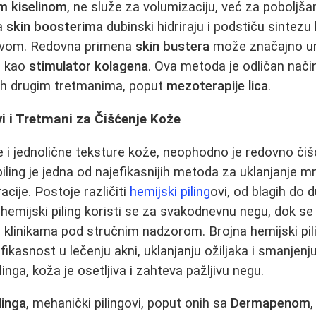
m kiselinom
, ne služe za volumizaciju, već za poboljša
sa
skin boosterima
dubinski hidriraju i podstiču sintezu
ravom. Redovna primena
skin bustera
može značajno una
i kao
stimulator kolagena
. Ova metoda je odličan nači
tih drugim tretmanima, poput
mezoterapije lica
.
i i Tretmani za Čišćenje Kože
e i jednolične teksture kože, neophodno je redovno čišć
piling je jedna od najefikasnijih metoda za uklanjanje mrt
cije. Postoje različiti
hemijski piling
ovi, od blagih do 
hemijski piling koristi se za svakodnevnu negu, dok se 
u klinikama pod stručnim nadzorom. Brojna hemijski pil
ikasnost u lečenju akni, uklanjanju ožiljaka i smanjenj
nga, koža je osetljiva i zahteva pažljivu negu.
linga
, mehanički pilingovi, poput onih sa
Dermapenom