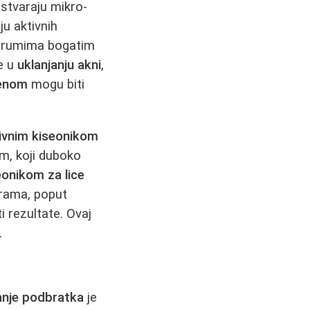
stvaraju mikro-
ju aktivnih
serumima bogatim
e u
uklanjanju akni
,
enom
mogu biti
ivnim kiseonikom
m, koji duboko
eonikom za lice
urama, poput
 rezultate. Ovaj
.
anje podbratka
je