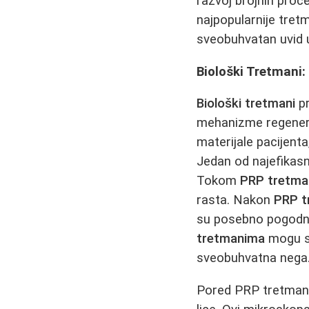
razvoj brojnih proc
najpopularnije tret
sveobuhvatan uvid 
Biološki Tretmani:
Biološki tretmani
pr
mehanizme regener
materijale pacijenta
Jedan od najefikasn
Tokom
PRP tretma
rasta. Nakon
PRP t
su posebno pogodn
tretmanima
mogu se 
sveobuhvatna nega
Pored PRP tretmana