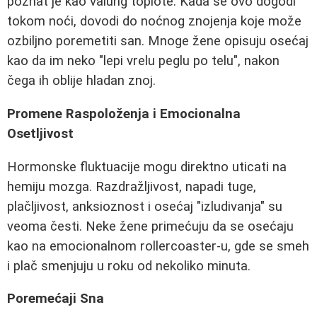
poznat je kao valung toplote. Kada se ovo dogodi
tokom noći, dovodi do noćnog znojenja koje može
ozbiljno poremetiti san. Mnoge žene opisuju osećaj
kao da im neko "lepi vrelu peglu po telu", nakon
čega ih oblije hladan znoj.
Promene Raspoloženja i Emocionalna
Osetljivost
Hormonske fluktuacije mogu direktno uticati na
hemiju mozga. Razdražljivost, napadi tuge,
plačljivost, anksioznost i osećaj "izludivanja" su
veoma česti. Neke žene primećuju da se osećaju
kao na emocionalnom rollercoaster-u, gde se smeh
i plač smenjuju u roku od nekoliko minuta.
Poremećaji Sna