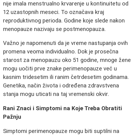
nije imala menstrualno krvarenje u kontinuitetu od
12 uzastopnih meseci. To označava kraj
reproduktivnog perioda. Godine koje slede nakon
menopauze nazivaju se postmenopauza.
Važno je napomenuti da je vreme nastupanja ovih
promena veoma individualno. Dok je prosečna
starost za menopauzu oko 51 godine, mnoge žene
mogu uočiti prve znake perimenopauze već u
kasnim tridesetim ili ranim četrdesetim godinama.
Genetika, način života i određena zdravstvena
stanja mogu uticati na taj vremenski okvir.
Rani Znaci i Simptomi na Koje Treba Obratiti
Pažnju
Simptomi perimenopauze mogu biti suptilni na