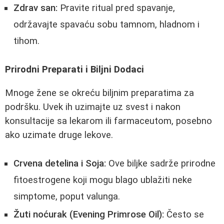
Zdrav san:
Pravite ritual pred spavanje,
održavajte spavaću sobu tamnom, hladnom i
tihom.
Prirodni Preparati i Biljni Dodaci
Mnoge žene se okreću biljnim preparatima za
podršku. Uvek ih uzimajte uz svest i nakon
konsultacije sa lekarom ili farmaceutom, posebno
ako uzimate druge lekove.
Crvena detelina i Soja:
Ove biljke sadrže prirodne
fitoestrogene koji mogu blago ublažiti neke
simptome, poput valunga.
Žuti noćurak (Evening Primrose Oil):
Često se