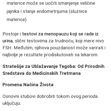
materice može se uočiti smanjenje veličine
jajnika i stanje endometrijuma (sluznice
materice).
Postoje i
testovi za menopauzu koji se rade iz
urina
, slični testovima za trudnoću, koji mere nivo
FSH. Međutim, njihova pouzdanost može varirati i
najbolje je rezultate prodiskutovati sa lekarom.
Stratešije za Ublažavanje Tegoba: Od Prirodnih
Sredstava do Medicinskih Tretmana
Promena Načina Života
Osnovni stubovi dobrobiti tokom ovog perioda
uključuju: