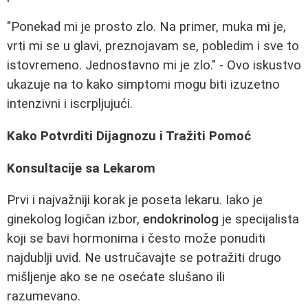
"Ponekad mi je prosto zlo. Na primer, muka mi je,
vrti mi se u glavi, preznojavam se, pobledim i sve to
istovremeno. Jednostavno mi je zlo." - Ovo iskustvo
ukazuje na to kako simptomi mogu biti izuzetno
intenzivni i iscrpljujući.
Kako Potvrditi Dijagnozu i Tražiti Pomoć
Konsultacije sa Lekarom
Prvi i najvažniji korak je poseta lekaru. Iako je
ginekolog logičan izbor,
endokrinolog
je specijalista
koji se bavi hormonima i često može ponuditi
najdublji uvid. Ne ustručavajte se potražiti drugo
mišljenje ako se ne osećate slušano ili
razumevano.