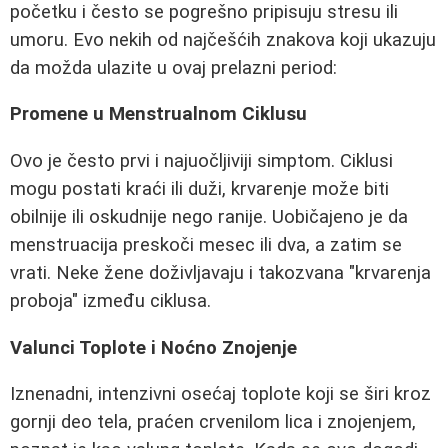
početku i često se pogrešno pripisuju stresu ili
umoru. Evo nekih od najčešćih znakova koji ukazuju
da možda ulazite u ovaj prelazni period:
Promene u Menstrualnom Ciklusu
Ovo je često prvi i najuočljiviji simptom. Ciklusi
mogu postati kraći ili duži, krvarenje može biti
obilnije ili oskudnije nego ranije. Uobičajeno je da
menstruacija preskoči mesec ili dva, a zatim se
vrati. Neke žene doživljavaju i takozvana "krvarenja
proboja" između ciklusa.
Valunci Toplote i Noćno Znojenje
Iznenadni, intenzivni osećaj toplote koji se širi kroz
gornji deo tela, praćen crvenilom lica i znojenjem,