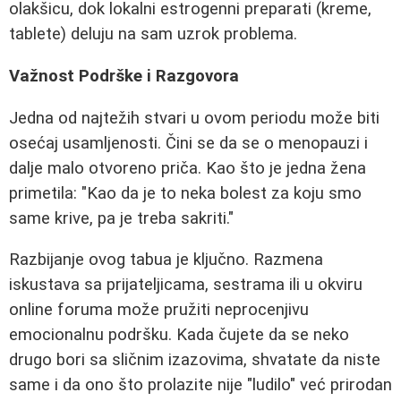
olakšicu, dok lokalni estrogenni preparati (kreme,
tablete) deluju na sam uzrok problema.
Važnost Podrške i Razgovora
Jedna od najtežih stvari u ovom periodu može biti
osećaj usamljenosti. Čini se da se o menopauzi i
dalje malo otvoreno priča. Kao što je jedna žena
primetila: "Kao da je to neka bolest za koju smo
same krive, pa je treba sakriti."
Razbijanje ovog tabua je ključno. Razmena
iskustava sa prijateljicama, sestrama ili u okviru
online foruma može pružiti neprocenjivu
emocionalnu podršku. Kada čujete da se neko
drugo bori sa sličnim izazovima, shvatate da niste
same i da ono što prolazite nije "ludilo" već prirodan