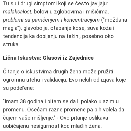
Tu su i drugi simptomi koji se često javljaju:
malaksalost
, bolovi u zglobovima i mišićima,
problemi sa pamćenjem i koncentracijom
("moždana
magla"), glavobolje, otapanje kose, suva koža i
tendencija ka dobijanju na težini, posebno oko
struka.
Lična Iskustva: Glasovi iz Zajednice
Čitanje o iskustvima drugih žena može pružiti
ogromnu utehu i validaciju. Evo nekih od izjava koje
su podeľene:
"Imam 38 godina i pitam se da li polako ulazim u
promenu. Osećam razne promene pa bih volela da
čujem vaše mišljenje." - Ovo pitanje oslikava
uobičajenu nesigurnost kod mlađih žena.