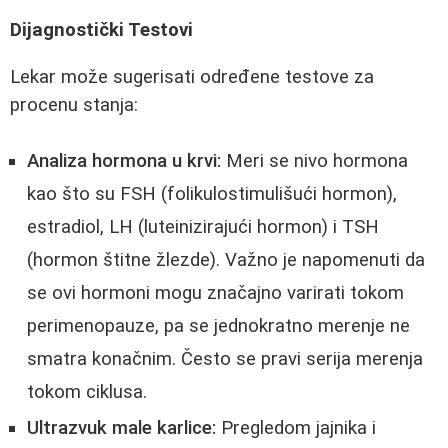
Dijagnostički Testovi
Lekar može sugerisati određene testove za
procenu stanja:
Analiza hormona u krvi:
Meri se nivo hormona
kao što su FSH (folikulostimulišući hormon),
estradiol, LH (luteinizirajući hormon) i TSH
(hormon štitne žlezde). Važno je napomenuti da
se ovi hormoni mogu značajno varirati tokom
perimenopauze, pa se jednokratno merenje ne
smatra konačnim. Često se pravi serija merenja
tokom ciklusa.
Ultrazvuk male karlice:
Pregledom jajnika i