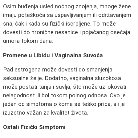
Osim buđenja usled noćnog znojenja, mnoge žene
imaju poteškoća sa uspavljivanjem ili održavanjem
sna, čak i kada su fizički iscrpljene. To može
dovesti do hronične nesanice i pojačanog osećaja
umora tokom dana.
Promene u Libidu i Vaginalna Suvoća
Pad estrogena može dovesti do smanjenja
seksualne želje. Dodatno, vaginalna sluzokoza
može postati tanja i suvlja, što može uzrokovati
nelagodnost ili bol tokom polnog odnosa. Ovo je
jedan od simptoma o kome se teško priča, ali je
izuzetno važan za kvalitet života.
Ostali Fizički Simptomi