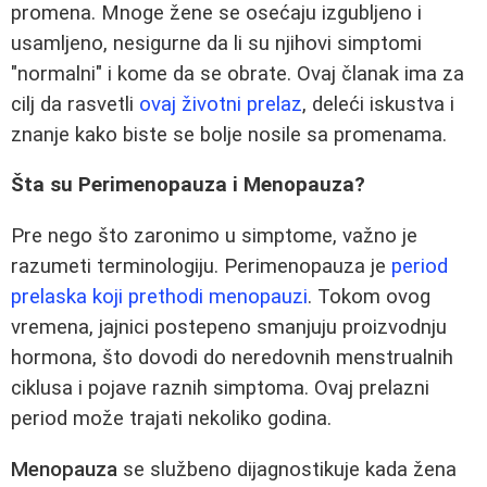
promena. Mnoge žene se osećaju izgubljeno i
usamljeno, nesigurne da li su njihovi simptomi
"normalni" i kome da se obrate. Ovaj članak ima za
cilj da rasvetli
ovaj životni prelaz
, deleći iskustva i
znanje kako biste se bolje nosile sa promenama.
Šta su Perimenopauza i Menopauza?
Pre nego što zaronimo u simptome, važno je
razumeti terminologiju. Perimenopauza je
period
prelaska koji prethodi menopauzi
. Tokom ovog
vremena, jajnici postepeno smanjuju proizvodnju
hormona, što dovodi do neredovnih menstrualnih
ciklusa i pojave raznih simptoma. Ovaj prelazni
period može trajati nekoliko godina.
Menopauza
se službeno dijagnostikuje kada žena