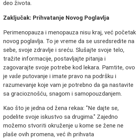
deo života.
Zaključak: Prihvatanje Novog Poglavlja
Perimenopauza i menopauza nisu kraj, već početak
novog poglavlja. To je vreme da se usredsredite na
sebe, svoje zdravlje i sreću. Slušajte svoje telo,
tražite informacije, postavljajte pitanja i
zagovarajte svoje potrebe kod lekara. Pamtite, ovo
je
vaše
putovanje i imate pravo na podršku i
razumevanje koje vam je potrebno da ga nastavite
sa gracioznošću, snagom i samopouzdanjem.
Kao što je jedna od žena rekaa: "Ne dajte se,
podelite svoje iskustvo sa drugima." Zajedno
možemo stvoriti okruženje u kome se žene ne
plaše ovih promena, već ih prihvata