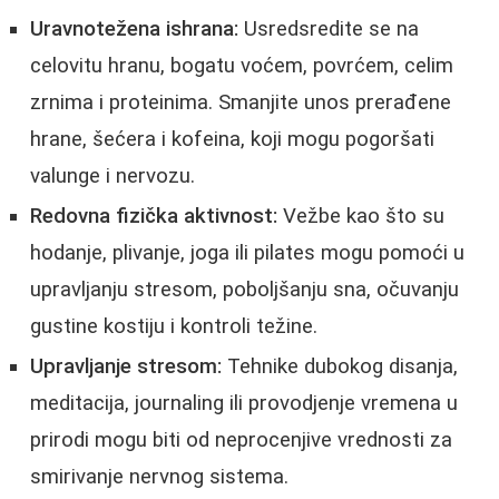
Uravnotežena ishrana:
Usredsredite se na
celovitu hranu, bogatu voćem, povrćem, celim
zrnima i proteinima. Smanjite unos prerađene
hrane, šećera i kofeina, koji mogu pogoršati
valunge i nervozu.
Redovna fizička aktivnost:
Vežbe kao što su
hodanje, plivanje, joga ili pilates mogu pomoći u
upravljanju stresom, poboljšanju sna, očuvanju
gustine kostiju i kontroli težine.
Upravljanje stresom:
Tehnike dubokog disanja,
meditacija, journaling ili provodjenje vremena u
prirodi mogu biti od neprocenjive vrednosti za
smirivanje nervnog sistema.