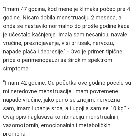
"Imam 47 godina, kod mene je klimaks počeo pre 4
godine. Nisam dobila menstruaciju 2 meseca, a
onda se nastavilo normalno do prošle godine kada
je učestalo kašnjenje. Imala sam nesanicu, navale
vrućine, preznojavanje, viši pritisak, nervozu,
napade plača i depresije." - Ovo je primer tipične
priče o perimenopauzi sa širokim spektrom
simptoma.
"Imam 42 godine. Od početka ove godine pocele su
mi neredovne menstruacije. Imam povremene
napade vrućine, jako puno se znojim, nervozna
sam, imam lupanje srca, a i ugojila sam se 10 kg." -
Ovaj opis naglašava kombinaciju menstrualnih,
vazomotornih, emocionalnih i metaboličkih
promena.