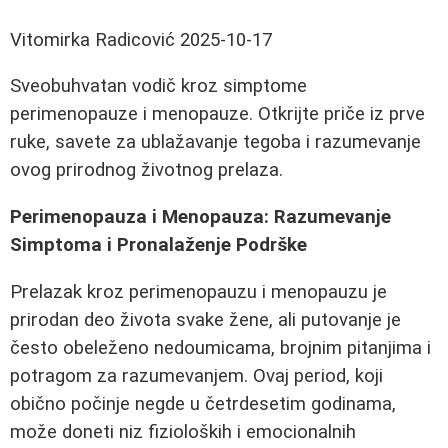
Vitomirka Radicović
2025-10-17
Sveobuhvatan vodič kroz simptome
perimenopauze i menopauze. Otkrijte priče iz prve
ruke, savete za ublažavanje tegoba i razumevanje
ovog prirodnog životnog prelaza.
Perimenopauza i Menopauza: Razumevanje
Simptoma i Pronalaženje Podrške
Prelazak kroz perimenopauzu i menopauzu je
prirodan deo života svake žene, ali putovanje je
često obeleženo nedoumicama, brojnim pitanjima i
potragom za razumevanjem. Ovaj period, koji
obično počinje negde u četrdesetim godinama,
može doneti niz fizioloških i emocionalnih