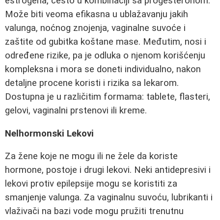
estrogena, često u kombinaciji sa progesteronom.
Može biti veoma efikasna u ublažavanju jakih
valunga, noćnog znojenja, vaginalne suvoće i
zaštite od gubitka koštane mase. Međutim, nosi i
određene rizike, pa je odluka o njenom korišćenju
kompleksna i mora se doneti individualno, nakon
detaljne procene koristi i rizika sa lekarom.
Dostupna je u različitim formama: tablete, flasteri,
gelovi, vaginalni prstenovi ili kreme.
Nelhormonski Lekovi
Za žene koje ne mogu ili ne žele da koriste
hormone, postoje i drugi lekovi. Neki antidepresivi i
lekovi protiv epilepsije mogu se koristiti za
smanjenje valunga. Za vaginalnu suvoću, lubrikanti i
vlaživači na bazi vode mogu pružiti trenutnu