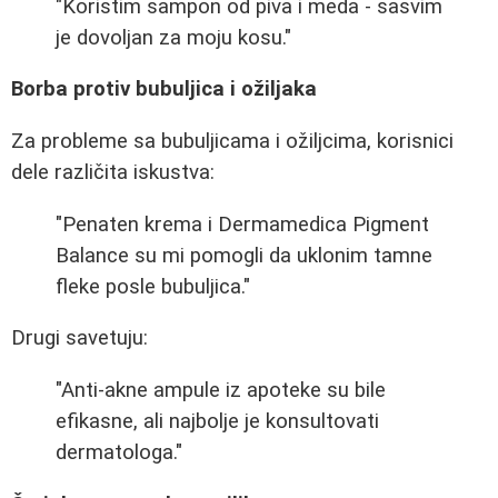
"Koristim sampon od piva i meda - sasvim
je dovoljan za moju kosu."
Borbа protiv bubuljica i ožiljaka
Za probleme sa bubuljicama i ožiljcima, korisnici
dele različita iskustva:
"Penaten krema i Dermamedica Pigment
Balance su mi pomogli da uklonim tamne
fleke posle bubuljica."
Drugi savetuju:
"Anti-akne ampule iz apoteke su bile
efikasne, ali najbolje je konsultovati
dermatologa."