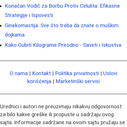
Konačan Vodič za Borbu Protiv Celulita: Efikasne
Strategije i Ispovesti
Ginekomastija: Sve što treba da znate o muškim
dojkama
Kako Gubiti Kilograme Prirodno - Saveti i Iskustva
O nama
|
Kontakt
|
Politika privatnosti
|
Uslovi
korišćenja
|
Marketinški servisi
Urednici i autori ne preuzimaju nikakvu odgovornost
za bilo kakve greške ili propuste u sadržaju ovog
sajta. Informacije sadržane na ovom sajtu pružaju se