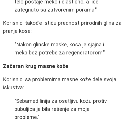
telo postaje meko i elastično, a lice
zategnuto sa zatvorenim porama."
Korisnici takođe ističu prednost prirodnih glina za
pranje kose:
"Nakon glinske maske, kosa je sjajna i
meka bez potrebe za regeneratorom."
Začaran krug masne kože
Korisnici sa problemima masne kože dele svoja
iskustva:
"Sebamed linija za osetljivu kožu protiv
bubuljica je bila rešenje za moje
probleme."