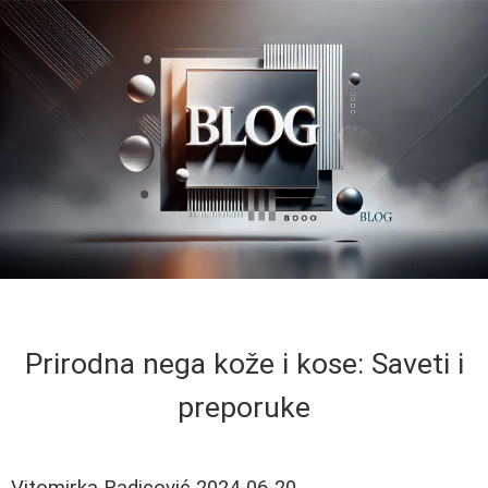
Prirodna nega kože i kose: Saveti i
preporuke
Vitomirka Radicović
2024-06-20