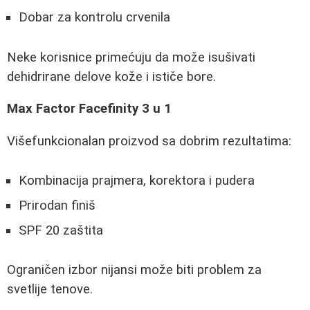
Dobar za kontrolu crvenila
Neke korisnice primećuju da može isušivati
dehidrirane delove kože i ističe bore.
Max Factor Facefinity 3 u 1
Višefunkcionalan proizvod sa dobrim rezultatima:
Kombinacija prajmera, korektora i pudera
Prirodan finiš
SPF 20 zaštita
Ograničen izbor nijansi može biti problem za
svetlije tenove.