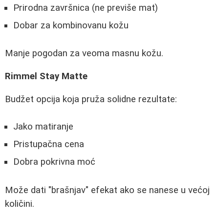
Prirodna završnica (ne previše mat)
Dobar za kombinovanu kožu
Manje pogodan za veoma masnu kožu.
Rimmel Stay Matte
Budžet opcija koja pruža solidne rezultate:
Jako matiranje
Pristupačna cena
Dobra pokrivna moć
Može dati "brašnjav" efekat ako se nanese u većoj
količini.