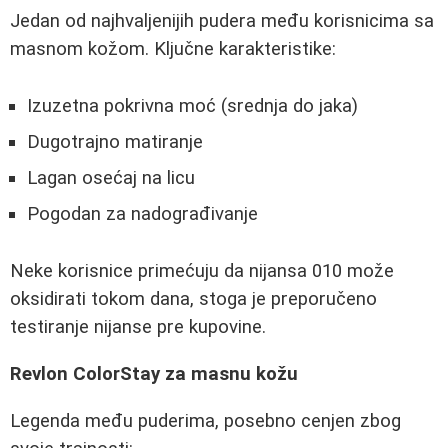
Jedan od najhvaljenijih pudera među korisnicima sa
masnom kožom. Ključne karakteristike:
Izuzetna pokrivna moć (srednja do jaka)
Dugotrajno matiranje
Lagan osećaj na licu
Pogodan za nadograđivanje
Neke korisnice primećuju da nijansa 010 može
oksidirati tokom dana, stoga je preporučeno
testiranje nijanse pre kupovine.
Revlon ColorStay za masnu kožu
Legenda među puderima, posebno cenjen zbog