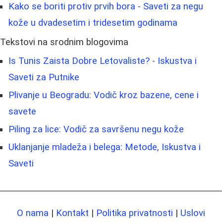
Kako se boriti protiv prvih bora - Saveti za negu
kože u dvadesetim i tridesetim godinama
Tekstovi na srodnim blogovima
Is Tunis Zaista Dobre Letovaliste? - Iskustva i
Saveti za Putnike
Plivanje u Beogradu: Vodič kroz bazene, cene i
savete
Piling za lice: Vodič za savršenu negu kože
Uklanjanje mladeža i belega: Metode, Iskustva i
Saveti
O nama
|
Kontakt
|
Politika privatnosti
|
Uslovi