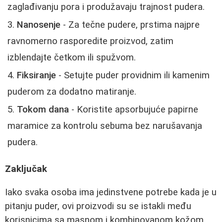
zaglađivanju pora i produžavaju trajnost pudera.
Nanosenje
- Za tečne pudere, prstima najpre
ravnomerno rasporedite proizvod, zatim
izblendajte četkom ili spužvom.
Fiksiranje
- Setujte puder providnim ili kamenim
puderom za dodatno matiranje.
Tokom dana
- Koristite apsorbujuće papirne
maramice za kontrolu sebuma bez narušavanja
pudera.
Zaključak
Iako svaka osoba ima jedinstvene potrebe kada je u
pitanju puder, ovi proizvodi su se istakli među
korisnicima sa masnom i kombinovanom kožom.