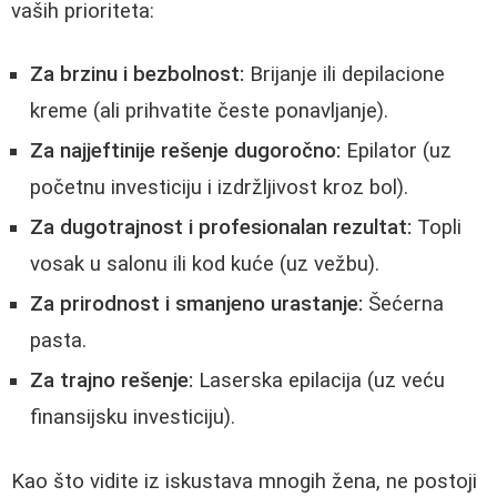
vaših prioriteta:
Za brzinu i bezbolnost:
Brijanje ili depilacione
kreme (ali prihvatite česte ponavljanje).
Za najjeftinije rešenje dugoročno:
Epilator (uz
početnu investiciju i izdržljivost kroz bol).
Za dugotrajnost i profesionalan rezultat:
Topli
vosak u salonu ili kod kuće (uz vežbu).
Za prirodnost i smanjeno urastanje:
Šećerna
pasta.
Za trajno rešenje:
Laserska epilacija (uz veću
finansijsku investiciju).
Kao što vidite iz iskustava mnogih žena, ne postoji