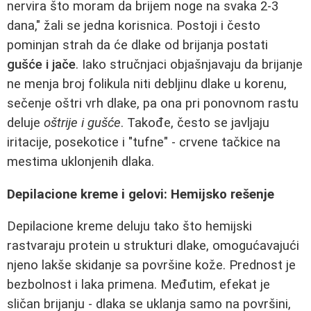
nervira što moram da brijem noge na svaka 2-3
dana," žali se jedna korisnica. Postoji i često
pominjan strah da će dlake od brijanja postati
gušće i jače
. Iako stručnjaci objašnjavaju da brijanje
ne menja broj folikula niti debljinu dlake u korenu,
sečenje oštri vrh dlake, pa ona pri ponovnom rastu
deluje
oštrije i gušće
. Takođe, često se javljaju
iritacije, posekotice i "tufne" - crvene tačkice na
mestima uklonjenih dlaka.
Depilacione kreme i gelovi: Hemijsko rešenje
Depilacione kreme deluju tako što hemijski
rastvaraju protein u strukturi dlake, omogućavajući
njeno lakše skidanje sa površine kože. Prednost je
bezbolnost i laka primena. Međutim, efekat je
sličan brijanju - dlaka se uklanja samo na površini,