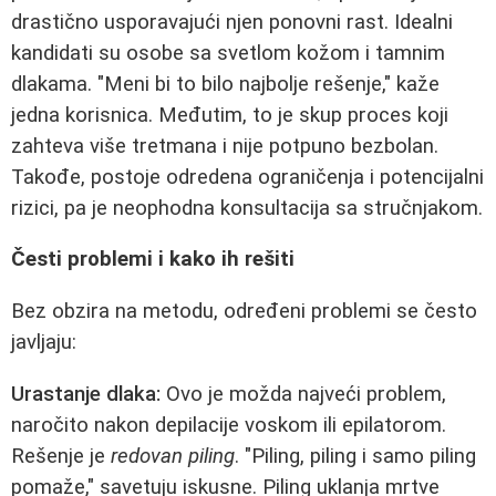
drastično usporavajući njen ponovni rast. Idealni
kandidati su osobe sa svetlom kožom i tamnim
dlakama. "Meni bi to bilo najbolje rešenje," kaže
jedna korisnica. Međutim, to je skup proces koji
zahteva više tretmana i nije potpuno bezbolan.
Takođe, postoje odredena ograničenja i potencijalni
rizici, pa je neophodna konsultacija sa stručnjakom.
Česti problemi i kako ih rešiti
Bez obzira na metodu, određeni problemi se često
javljaju:
Urastanje dlaka:
Ovo je možda najveći problem,
naročito nakon depilacije voskom ili epilatorom.
Rešenje je
redovan piling
. "Piling, piling i samo piling
pomaže," savetuju iskusne. Piling uklanja mrtve