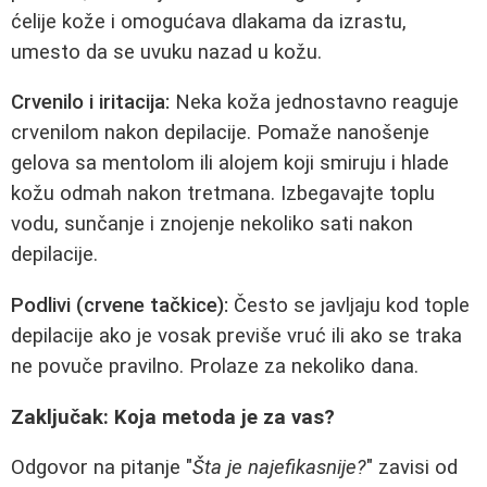
ćelije kože i omogućava dlakama da izrastu,
umesto da se uvuku nazad u kožu.
Crvenilo i iritacija:
Neka koža jednostavno reaguje
crvenilom nakon depilacije. Pomaže nanošenje
gelova sa mentolom ili alojem koji smiruju i hlade
kožu odmah nakon tretmana. Izbegavajte toplu
vodu, sunčanje i znojenje nekoliko sati nakon
depilacije.
Podlivi (crvene tačkice):
Često se javljaju kod tople
depilacije ako je vosak previše vruć ili ako se traka
ne povuče pravilno. Prolaze za nekoliko dana.
Zaključak: Koja metoda je za vas?
Odgovor na pitanje "
Šta je najefikasnije?
" zavisi od