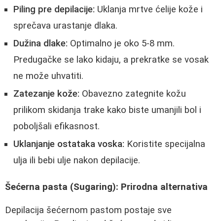
Piling pre depilacije:
Uklanja mrtve ćelije kože i
sprečava urastanje dlaka.
Dužina dlake:
Optimalno je oko 5-8 mm.
Predugačke se lako kidaju, a prekratke se vosak
ne može uhvatiti.
Zatezanje kože:
Obavezno zategnite kožu
prilikom skidanja trake kako biste umanjili bol i
poboljšali efikasnost.
Uklanjanje ostataka voska:
Koristite specijalna
ulja ili bebi ulje nakon depilacije.
Šećerna pasta (Sugaring): Prirodna alternativa
Depilacija šećernom pastom postaje sve