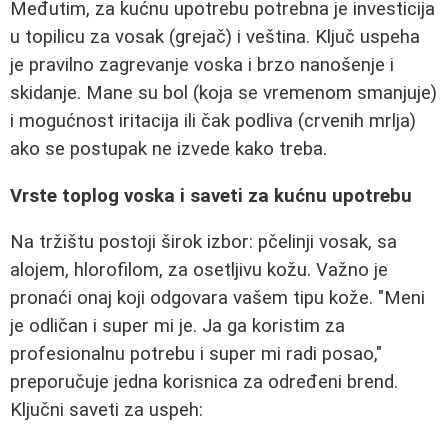
Međutim, za kućnu upotrebu potrebna je investicija
u topilicu za vosak (grejač) i veština. Ključ uspeha
je pravilno zagrevanje voska i brzo nanošenje i
skidanje. Mane su bol (koja se vremenom smanjuje)
i mogućnost iritacija ili čak podliva (crvenih mrlja)
ako se postupak ne izvede kako treba.
Vrste toplog voska i saveti za kućnu upotrebu
Na tržištu postoji širok izbor: pčelinji vosak, sa
alojem, hlorofilom, za osetljivu kožu. Važno je
pronaći onaj koji odgovara vašem tipu kože. "Meni
je odličan i super mi je. Ja ga koristim za
profesionalnu potrebu i super mi radi posao,"
preporučuje jedna korisnica za određeni brend.
Ključni saveti za uspeh: