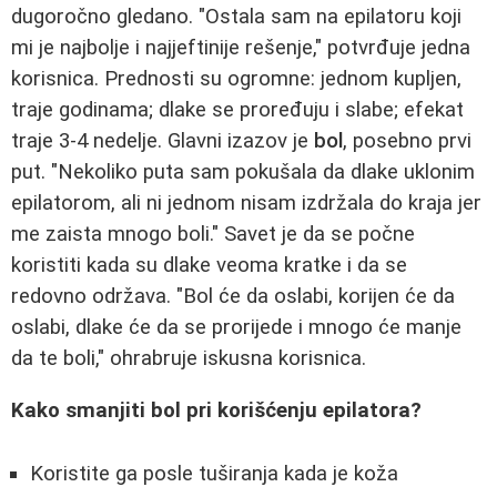
dugoročno gledano. "Ostala sam na epilatoru koji
mi je najbolje i najjeftinije rešenje," potvrđuje jedna
korisnica. Prednosti su ogromne: jednom kupljen,
traje godinama; dlake se proređuju i slabe; efekat
traje 3-4 nedelje. Glavni izazov je
bol
, posebno prvi
put. "Nekoliko puta sam pokušala da dlake uklonim
epilatorom, ali ni jednom nisam izdržala do kraja jer
me zaista mnogo boli." Savet je da se počne
koristiti kada su dlake veoma kratke i da se
redovno održava. "Bol će da oslabi, korijen će da
oslabi, dlake će da se prorijede i mnogo će manje
da te boli," ohrabruje iskusna korisnica.
Kako smanjiti bol pri korišćenju epilatora?
Koristite ga posle tuširanja kada je koža