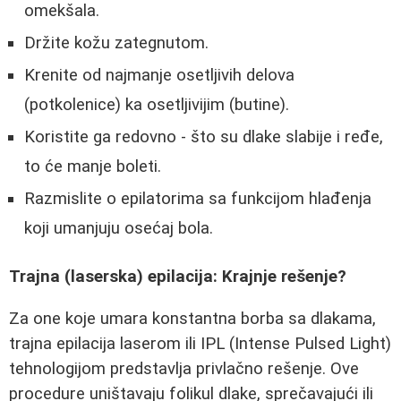
omekšala.
Držite kožu zategnutom.
Krenite od najmanje osetljivih delova
(potkolenice) ka osetljivijim (butine).
Koristite ga redovno - što su dlake slabije i ređe,
to će manje boleti.
Razmislite o epilatorima sa funkcijom hlađenja
koji umanjuju osećaj bola.
Trajna (laserska) epilacija: Krajnje rešenje?
Za one koje umara konstantna borba sa dlakama,
trajna epilacija laserom ili IPL (Intense Pulsed Light)
tehnologijom predstavlja privlačno rešenje. Ove
procedure uništavaju folikul dlake, sprečavajući ili