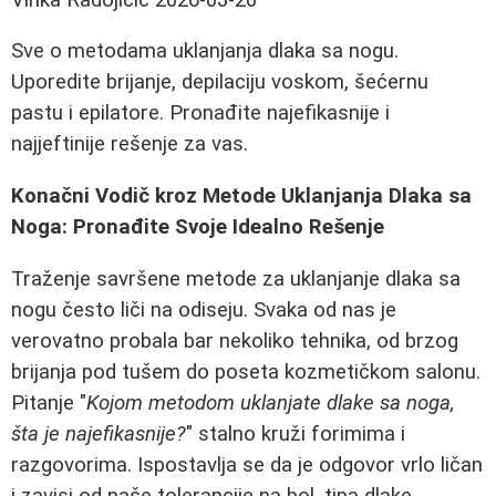
Sve o metodama uklanjanja dlaka sa nogu.
Uporedite brijanje, depilaciju voskom, šećernu
pastu i epilatore. Pronađite najefikasnije i
najjeftinije rešenje za vas.
Konačni Vodič kroz Metode Uklanjanja Dlaka sa
Noga: Pronađite Svoje Idealno Rešenje
Traženje savršene metode za uklanjanje dlaka sa
nogu često liči na odiseju. Svaka od nas je
verovatno probala bar nekoliko tehnika, od brzog
brijanja pod tušem do poseta kozmetičkom salonu.
Pitanje "
Kojom metodom uklanjate dlake sa noga,
šta je najefikasnije?
" stalno kruži forimima i
razgovorima. Ispostavlja se da je odgovor vrlo ličan
i zavisi od naše tolerancije na bol, tipa dlake,