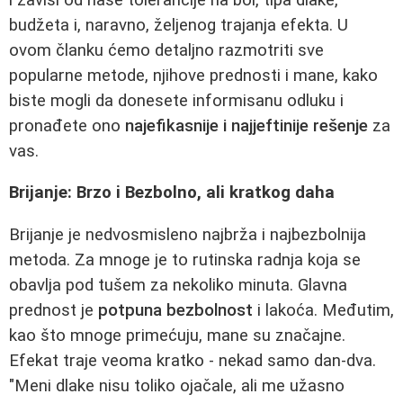
budžeta i, naravno, željenog trajanja efekta. U
ovom članku ćemo detaljno razmotriti sve
popularne metode, njihove prednosti i mane, kako
biste mogli da donesete informisanu odluku i
pronađete ono
najefikasnije i najjeftinije rešenje
za
vas.
Brijanje: Brzo i Bezbolno, ali kratkog daha
Brijanje je nedvosmisleno najbrža i najbezbolnija
metoda. Za mnoge je to rutinska radnja koja se
obavlja pod tušem za nekoliko minuta. Glavna
prednost je
potpuna bezbolnost
i lakoća. Međutim,
kao što mnoge primećuju, mane su značajne.
Efekat traje veoma kratko - nekad samo dan-dva.
"Meni dlake nisu toliko ojačale, ali me užasno