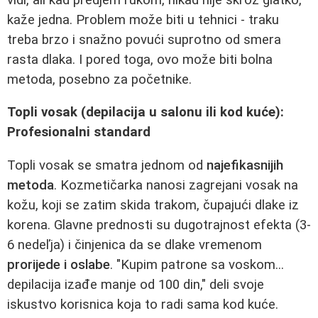
kaže jedna. Problem može biti u tehnici - traku
treba brzo i snažno povući suprotno od smera
rasta dlaka. I pored toga, ovo može biti bolna
metoda, posebno za početnike.
Topli vosak (depilacija u salonu ili kod kuće):
Profesionalni standard
Topli vosak se smatra jednom od
najefikasnijih
metoda
. Kozmetičarka nanosi zagrejani vosak na
kožu, koji se zatim skida trakom, čupajući dlake iz
korena. Glavne prednosti su dugotrajnost efekta (3-
6 nedeľja) i činjenica da se dlake vremenom
prorijede i oslabe
. "Kupim patrone sa voskom...
depilacija izađe manje od 100 din," deli svoje
iskustvo korisnica koja to radi sama kod kuće.