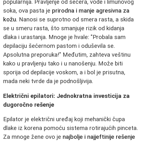
popularnija. Pravljenje od šećera, vode i limunovog
soka, ova pasta je
prirodna i manje agresivna za
kožu
. Nanosi se suprotno od smera rasta, a skida
se u smeru rasta, što smanjuje rizik od kidanja
dlaka i urastanja. Mnoge je hvale: "Probala sam
depilaciju šećernom pastom i oduševila se.
Apsolutna preporuka!" Međutim, zahteva veštinu
kako u pravljenju tako i u nanošenju. Može biti
sporija od depilacije voskom, a i bol je prisutna,
mada neki tvrde da je podnošljivija.
Električni epilatori: Jednokratna investicija za
dugoročno rešenje
Epilator je električni uređaj koji mehanički čupa
dlake iz korena pomoću sistema rotirajućih pinceta.
Za mnoge žene ovo je
najbolje i najjeftinije rešenje