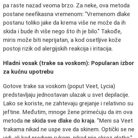
pa raste nazad veoma brzo. Za neke, ova metoda
postane neefikasna vremenom: "Vremenom dlake
postanu toliko jake da krema više ne može da ih
skida i bude ih više nego što ih je bilo." Takođe,
miris može biti neprijatan, a kod osetljive kože
postoji rizik od alergijskih reakcija i iritacija.
Hladni vosak (trake sa voskom): Popularan izbor
za kućnu upotrebu
Gotove trake sa voskom (poput Veet, Lycia)
predstavljaju jednostavan ulazak u svet depilacije.
Lako se koriste, ne zahtevaju grejanje i relativno su
jeftine. Međutim, mnoge žene primećuju da im ova
metoda
ne skida sve dlake do kraja
. "Meni sa Veet
trakama nikad ne uspe sve da skinem. Optički se ne
vidi, ali kad predjem rukom, nikad nije skroz glatko,"