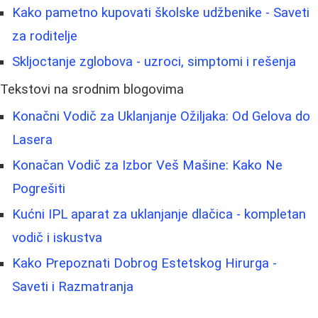
Kako pametno kupovati školske udžbenike - Saveti
za roditelje
Skljoctanje zglobova - uzroci, simptomi i rešenja
Tekstovi na srodnim blogovima
Konačni Vodič za Uklanjanje Ožiljaka: Od Gelova do
Lasera
Konačan Vodič za Izbor Veš Mašine: Kako Ne
Pogrešiti
Kućni IPL aparat za uklanjanje dlačica - kompletan
vodič i iskustva
Kako Prepoznati Dobrog Estetskog Hirurga -
Saveti i Razmatranja