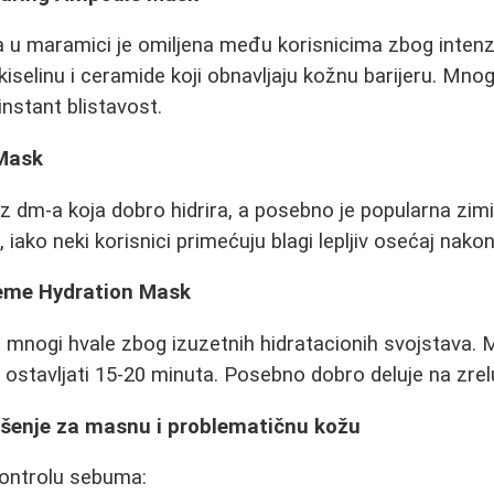
 u maramici je omiljena među korisnicima zbog inten
kiselinu i ceramide koji obnavljaju kožnu barijeru. Mnog
nstant blistavost.
 Mask
iz dm-a koja dobro hidrira, a posebno je popularna zimi
iako neki korisnici primećuju blagi lepljiv osećaj nako
reme Hydration Mask
 mnogi hvale zbog izuzetnih hidratacionih svojstava. M
 ostavljati 15-20 minuta. Posebno dobro deluje na zrel
ešenje za masnu i problematičnu kožu
kontrolu sebuma: