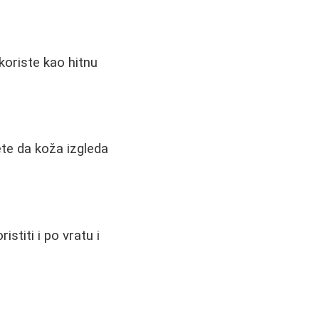
koriste kao hitnu
ete da koža izgleda
stiti i po vratu i