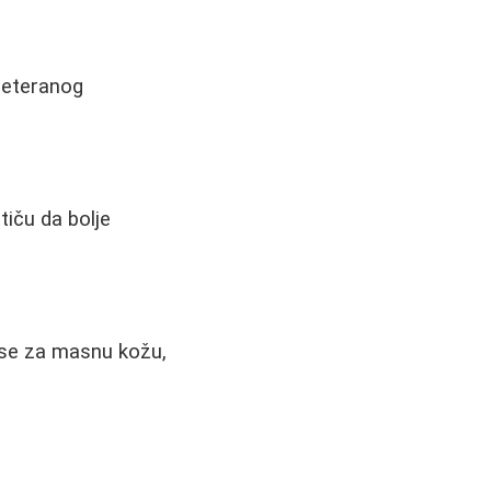
reteranog
tiču da bolje
 se za masnu kožu,