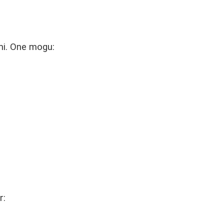
mi. One mogu:
r: