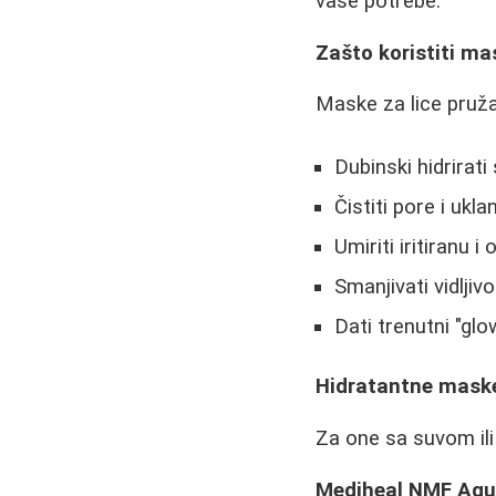
vaše potrebe.
Zašto koristiti ma
Maske za lice pruž
Dubinski hidrirat
Čistiti pore i ukl
Umiriti iritiranu i
Smanjivati vidljivos
Dati trenutni "glo
Hidratantne maske
Za one sa suvom ili
Mediheal NMF Aqu