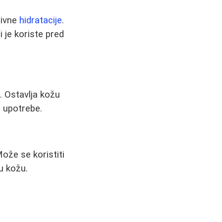
zivne
hidratacije
.
i je koriste pred
. Ostavlja kožu
n upotrebe.
ože se koristiti
u kožu.