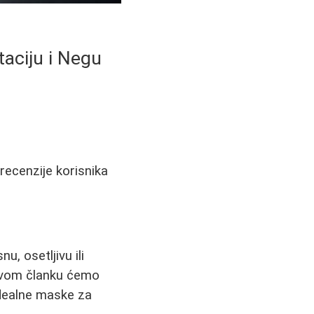
taciju i Negu
recenzije korisnika
, osetljivu ili
 ovom članku ćemo
idealne maske za