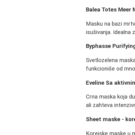
Balea Totes Meer
Masku na bazi mrtv
isušivanja. Idealna
Byphasse Purifyin
Svetlozelena maska n
funkcioniše od mnog
Eveline Sa aktivni
Crna maska koja dub
ali zahteva intenzi
Sheet maske - kore
Korejske maske u ma