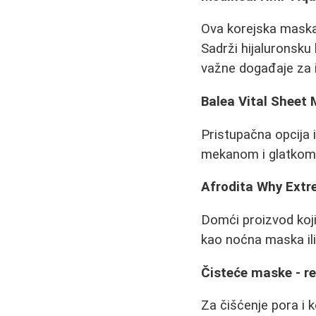
Ova korejska maska
Sadrži hijaluronsku 
važne događaje za i
Balea Vital Sheet
Pristupačna opcija 
mekanom i glatkom, 
Afrodita Why Ext
Domći proizvod koji
kao noćna maska ili
Čisteće maske - r
Za čišćenje pora i 