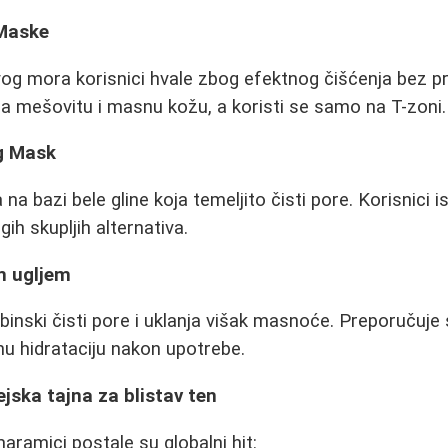
 Maske
og mora korisnici hvale zbog efektnog čišćenja bez p
 za mešovitu i masnu kožu, a koristi se samo na T-zoni.
g Mask
a bazi bele gline koja temeljito čisti pore. Korisnici is
ih skupljih alternativa.
m ugljem
inski čisti pore i uklanja višak masnoće. Preporučuje
vnu hidrataciju nakon upotrebe.
jska tajna za blistav ten
ramici postale su globalni hit: