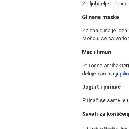
Za ljubitelje prirodn
Glinene maske
Zelena glina je idea
Mešaju se sa vodom 
Med i limun
Prirodna antibakteri
deluje kao blagi
pili
Jogurt i pirinač
Pirinač se samelje 
Saveti za korišćen