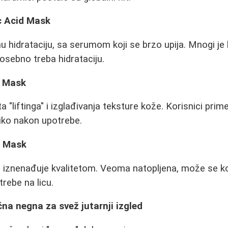
ic Acid Mask
u hidrataciju, sa serumom koji se brzo upija. Mnogi je 
sebno treba hidrataciju.
a Mask
 "liftinga" i izglađivanja teksture kože. Korisnici prim
liko nakon upotrebe.
n Mask
a iznenađuje kvalitetom. Veoma natopljena, može se kori
rebe na licu.
a negna za svež jutarnji izgled