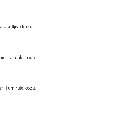
a osetljivu kožu.
idrira, dok limun
i i umiruje kožu.