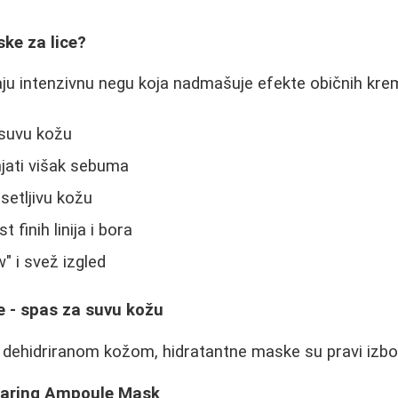
ske za lice?
aju intenzivnu negu koja nadmašuje efekte običnih kre
i suvu kožu
anjati višak sebuma
 osetljivu kožu
t finih linija i bora
w" i svež izgled
 - spas za suvu kožu
 dehidriranom kožom, hidratantne maske su pravi izbo
aring Ampoule Mask