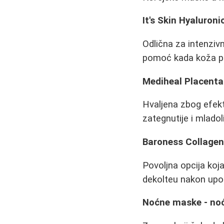
It's Skin Hyaluron
Odlična za intenzivn
pomoć kada koža po
Mediheal Placent
Hvaljena zbog efekta
zategnutije i mlado
Baroness Collage
Povoljna opcija koj
dekolteu nakon upot
Noćne maske - noćn