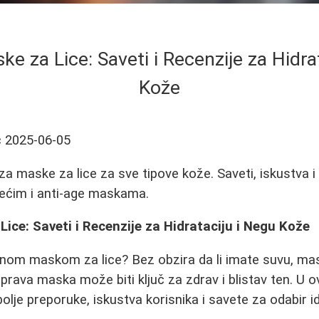
ke za Lice: Saveti i Recenzije za Hidra
Kože
ć
2025-06-05
a maske za lice za sve tipove kože. Saveti, iskustva i 
tećim i anti-age maskama.
Lice: Saveti i Recenzije za Hidrataciju i Negu Kože
nom maskom za lice? Bez obzira da li imate suvu, masnu
rava maska može biti ključ za zdrav i blistav ten. U
bolje preporuke, iskustva korisnika i savete za odabir 