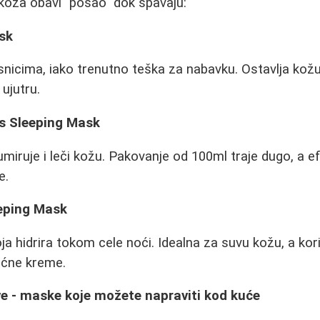
 koža obavi "posao" dok spavaju:
sk
icima, iako trenutno teška za nabavku. Ostavlja kožu
ujutru.
is Sleeping Mask
miruje i leči kožu. Pakovanje od 100ml traje dugo, a efe
e.
eping Mask
ja hidrira tokom cele noći. Idealna za suvu kožu, a kori
oćne kreme.
ve - maske koje možete napraviti kod kuće