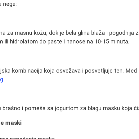
e nege:
lna za masnu kožu, dok je bela glina blaža i pogodnija z
ili hidrolatom do paste i nanose na 10-15 minuta.
jska kombinacija koja osvežava i posvetljuje ten. Med h
ng
.
u brašno i pomeša sa jogurtom za blagu masku koja čist
je maski