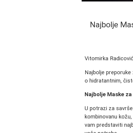
Najbolje Mas
Vitomirka Radicovi
Najbolje preporuke z
o hidratantnim, čis
Najbolje Maske za 
U potrazi za savrše
kombinovanu kožu, p
vam predstaviti naj