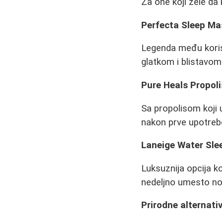
Za one koji žele da
Perfecta Sleep Ma
Legenda među korisn
glatkom i blistavom 
Pure Heals Propol
Sa propolisom koji u
nakon prve upotreb
Laneige Water Sle
Luksuznija opcija ko
nedeljno umesto n
Prirodne alternati