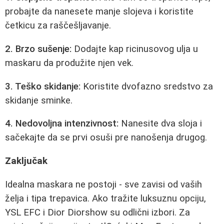
probajte da nanesete manje slojeva i koristite
četkicu za raščešljavanje.
2. Brzo sušenje:
Dodajte kap ricinusovog ulja u
maskaru da produžite njen vek.
3. Teško skidanje:
Koristite dvofazno sredstvo za
skidanje sminke.
4. Nedovoljna intenzivnost:
Nanesite dva sloja i
sačekajte da se prvi osuši pre nanošenja drugog.
Zaključak
Idealna maskara ne postoji - sve zavisi od vaših
želja i tipa trepavica. Ako tražite luksuznu opciju,
YSL EFC i Dior Diorshow su odlični izbori. Za