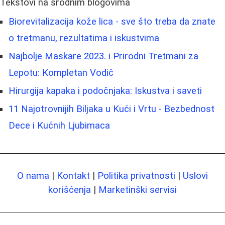
Tekstovi na srodnim blogovima
Biorevitalizacija kože lica - sve što treba da znate
o tretmanu, rezultatima i iskustvima
Najbolje Maskare 2023. i Prirodni Tretmani za
Lepotu: Kompletan Vodič
Hirurgija kapaka i podočnjaka: Iskustva i saveti
11 Najotrovnijih Biljaka u Kući i Vrtu - Bezbednost
Dece i Kućnih Ljubimaca
O nama
|
Kontakt
|
Politika privatnosti
|
Uslovi
korišćenja
|
Marketinški servisi