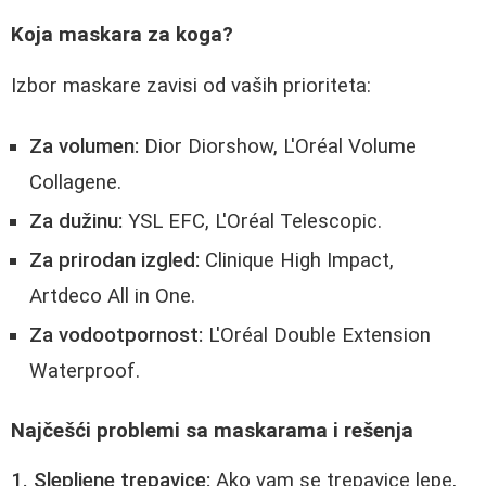
Koja maskara za koga?
Izbor maskare zavisi od vaših prioriteta:
Za volumen:
Dior Diorshow, L'Oréal Volume
Collagene.
Za dužinu:
YSL EFC, L'Oréal Telescopic.
Za prirodan izgled:
Clinique High Impact,
Artdeco All in One.
Za vodootpornost:
L'Oréal Double Extension
Waterproof.
Najčešći problemi sa maskarama i rešenja
1. Slepljene trepavice:
Ako vam se trepavice lepe,