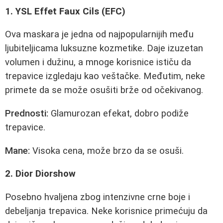
1. YSL Effet Faux Cils (EFC)
Ova maskara je jedna od najpopularnijih među
ljubiteljicama luksuzne kozmetike. Daje izuzetan
volumen i dužinu, a mnoge korisnice ističu da
trepavice izgledaju kao veštačke. Međutim, neke
primete da se može osušiti brže od očekivanog.
Prednosti:
Glamurozan efekat, dobro podiže
trepavice.
Mane:
Visoka cena, može brzo da se osuši.
2. Dior Diorshow
Posebno hvaljena zbog intenzivne crne boje i
debeljanja trepavica. Neke korisnice primećuju da