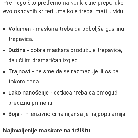
Pre nego što pređemo na konkretne preporuke,
evo osnovnih kriterijuma koje treba imati u vidu:
Volumen
- maskara treba da poboljša gustinu
trepavica.
Dužina
- dobra maskara produžuje trepavice,
dajući im dramatičan izgled.
Trajnost
- ne sme da se razmazuje ili osipa
tokom dana.
Lako nanošenje
- cetkica treba da omogući
preciznu primenu.
Boja
- intenzivno crna nijansa je najpopularnija.
Najhvaljenije maskare na tržištu