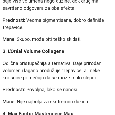
daje više volumena nego dužine, dok drugima
savršeno odgovara za oba efekta.
Prednosti:
Veoma pigmentisana, dobro definiše
trepavice.
Mane:
Skupo, može biti teško skidati.
3. L'Oréal Volume Collagene
Odlična pristupačnija alternativa. Daje prirodan
volumen i lagano produžuje trepavice, ali neke
korisnice primećuju da se može malo slepiti.
Prednosti:
Povoljna, lako se nanosi.
Mane:
Nije najbolja za ekstremnu dužinu.
4. Max Factor Masterpiece Max