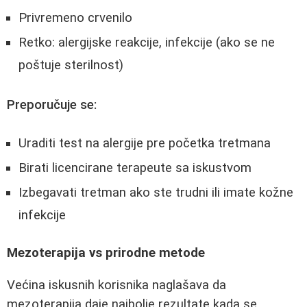
Privremeno crvenilo
Retko: alergijske reakcije, infekcije (ako se ne
poštuje sterilnost)
Preporučuje se:
Uraditi test na alergije pre početka tretmana
Birati licencirane terapeute sa iskustvom
Izbegavati tretman ako ste trudni ili imate kožne
infekcije
Mezoterapija vs prirodne metode
Većina iskusnih korisnika naglašava da
mezoterapija daje najbolje rezultate kada se