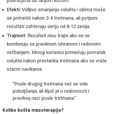
područjima sa tanjom kožom.
Efekti:
Vidljivo smanjenje celulita i obima može
se primetiti nakon 3-4 tretmana, ali potpuni
rezultati zahtevaju seriju od 8-12 sesija.
Trajnost:
Rezultati nisu trajni ako se ne
kombinuju sa pravilnom ishranom i redovnim
vežbanjem. Mnogi korisnici primećuju povratak
celulita nakon prestanka tretmana ako se vrate
starim navikama.
"Posle drugog tretmana već se vide
poboljšanja, ali ključ je u redovnosti i
pravilnoj nezi posle tretmana."
Koliko košta mezoterapija?