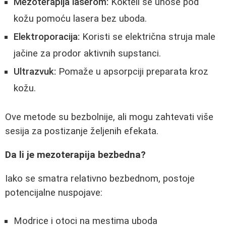
Mezoterapija laserom:
Kokteli se unose pod
kožu pomoću lasera bez uboda.
Elektroporacija:
Koristi se električna struja male
jačine za prodor aktivnih supstanci.
Ultrazvuk:
Pomaže u apsorpciji preparata kroz
kožu.
Ove metode su bezbolnije, ali mogu zahtevati više
sesija za postizanje željenih efekata.
Da li je mezoterapija bezbedna?
Iako se smatra relativno bezbednom, postoje
potencijalne nuspojave:
Modrice i otoci na mestima uboda