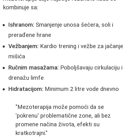
kombinuje sa:
Ishranom:
Smanjenje unosa šećera, soli i
prerađene hrane
Vežbanjem:
Kardio trening i vežbe za jačanje
mišića
Ručnim masažama:
Poboljšavaju cirkulaciju i
drenažu limfe
Hidratacijom:
Minimum 2 litre vode dnevno
"Mezoterapija može pomoći da se
'pokrenu' problematične zone, ali bez
promene načina života, efekti su
kratkotrajni."