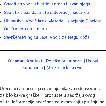
Saveti za vožnju bicikla u gradu i izvan njega
Sve što treba da znate o depilaciji nausnica
Ultimativni Vodič kroz Metode Uklanjanja Dlačica:
Od Trimera do Lasera
Savršeni Piling za Lice: Vodič za Negu Kože
O nama
|
Kontakt
|
Politika privatnosti
|
Uslovi
korišćenja
|
Marketinški servisi
Urednici i autori ne preuzimaju nikakvu odgovornost
za bilo kakve greške ili propuste u sadržaju ovog
sajta. Informacije sadržane na ovom sajtu pružaju se