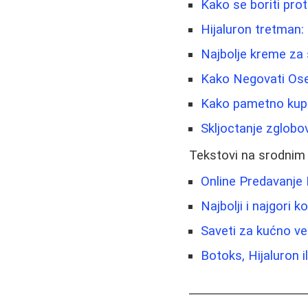
Kako se boriti pro
Hijaluron tretman:
Najbolje kreme za 
Kako Negovati Oset
Kako pametno kupov
Skljoctanje zglobov
Tekstovi na srodnim
Online Predavanje
Najbolji i najgori 
Saveti za kućno ve
Botoks, Hijaluron i