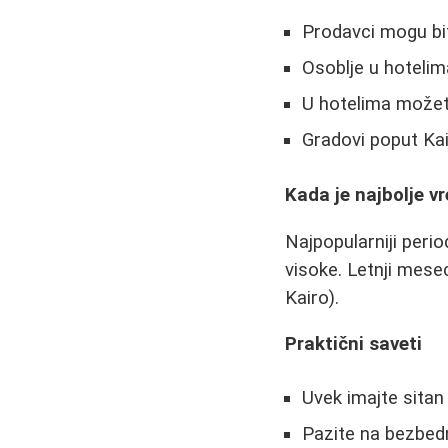
Prodavci mogu bit
Osoblje u hotelim
U hotelima možete
Gradovi poput Kai
Kada je najbolje 
Najpopularniji peri
visoke. Letnji mese
Kairo).
Praktični saveti
Uvek imajte sitan
Pazite na bezbed