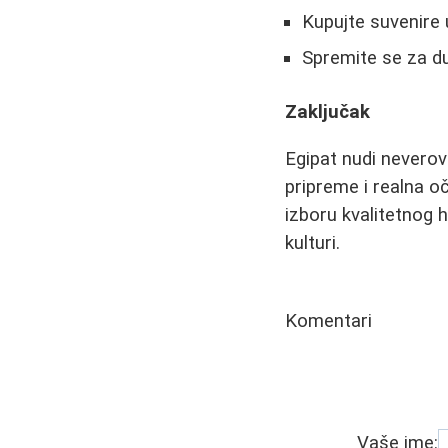
Kupujte suvenire 
Spremite se za d
Zaključak
Egipat nudi neverov
pripreme i realna o
izboru kvalitetnog 
kulturi.
Komentari
Vaše ime: