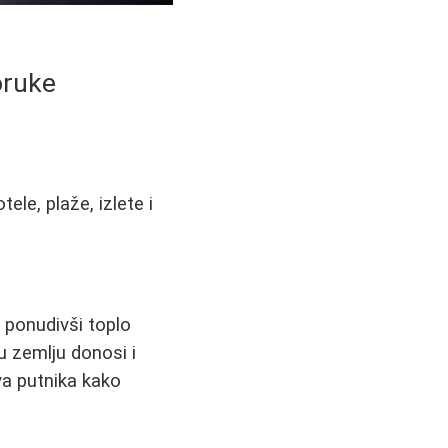
oruke
ele, plaže, izlete i
, ponudivši toplo
u zemlju donosi i
va putnika kako