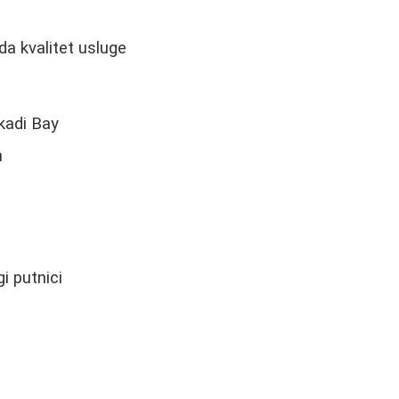
da kvalitet usluge
kadi Bay
h
i putnici