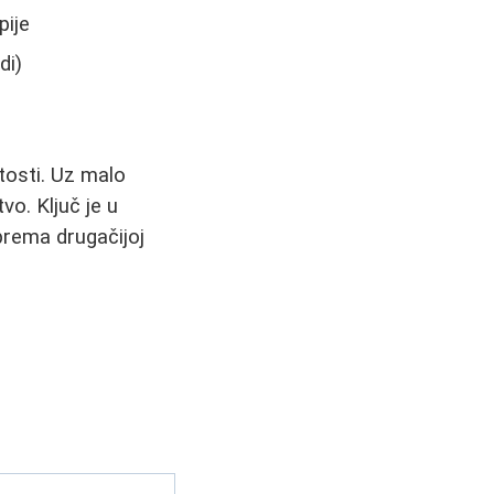
pije
di)
tosti. Uz malo
o. Ključ je u
prema drugačijoj