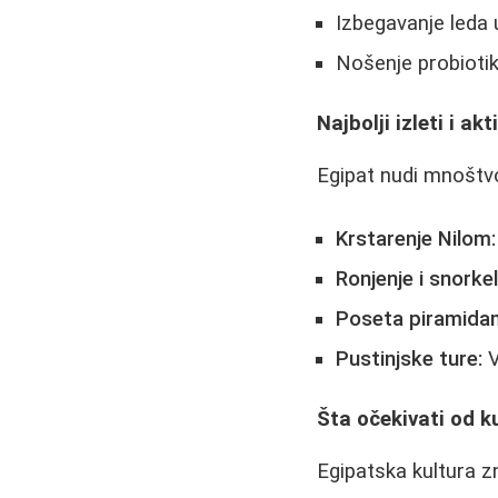
Izbegavanje leda 
Nošenje probiotik
Najbolji izleti i akt
Egipat nudi mnoštvo 
Krstarenje Nilom:
Ronjenje i snorkel
Poseta piramida
Pustinjske ture:
V
Šta očekivati od k
Egipatska kultura zn