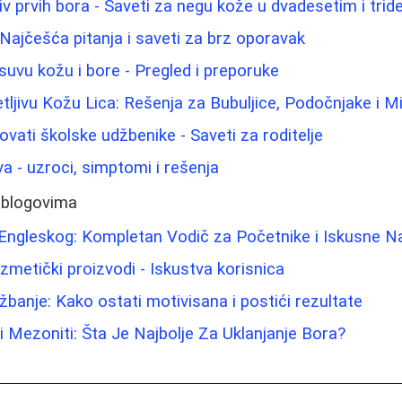
tiv prvih bora - Saveti za negu kože u dvadesetim i tr
 Najčešća pitanja i saveti za brz oporavak
suvu kožu i bore - Pregled i preporuke
ljivu Kožu Lica: Rešenja za Bubuljice, Podočnjake i Mi
ati školske udžbenike - Saveti za roditelje
a - uzroci, simptomi i rešenja
 blogovima
 Engleskog: Kompletan Vodič za Početnike i Iskusne N
kozmetički proizvodi - Iskustva korisnica
žbanje: Kako ostati motivisana i postići rezultate
li Mezoniti: Šta Je Najbolje Za Uklanjanje Bora?