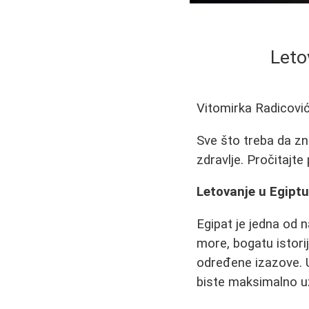
Leto
Vitomirka Radicovi
Sve što treba da zna
zdravlje. Pročitajte
Letovanje u Egiptu
Egipat je jedna od n
more, bogatu istori
određene izazove. U
biste maksimalno u