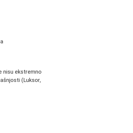
ma
re nisu ekstremno
ašnjosti (Luksor,