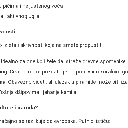
u pićima i neljuštenog voća
a i aktivnog uglja
ivnosti
izleta i aktivnosti koje ne smete propustiti:
Idealno za one koji žele da istraže drevne spomenike
ing:
Crveno more poznato je po predivnim koralnim g
ma:
Obavezno videti, ali ulazak u piramide može biti iz
ožnja džipovima i jahanje kamila
ulture i naroda?
ačajno se razlikuje od evropske. Putnici ističu: