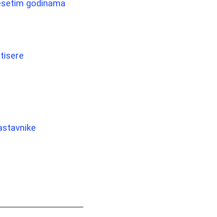
idesetim godinama
tisere
astavnike