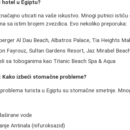
i hotel u Egiptu?
načajno uticati na vaše iskustvo. Mnogi putnici ističu 
lima sa istim brojem zvezdica. Evo nekoliko preporuka:
erger Al Dau Beach, Albatros Palace, Tia Heights Ma
on Fayrouz, Sultan Gardens Resort, Jaz Mirabel Beac
li sa toboganima kao Titanic Beach Spa & Aqua
i: Kako izbeći stomačne probleme?
 problema turista u Egiptu su stomačne smetnje. Mnog
 flaširane vode
nje Antinala (nifuroksazid)