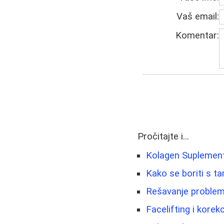
Vaš email:
Komentar:
Pročitajte i...
Kolagen Suplement
Kako se boriti s t
Rešavanje problema
Facelifting i korek