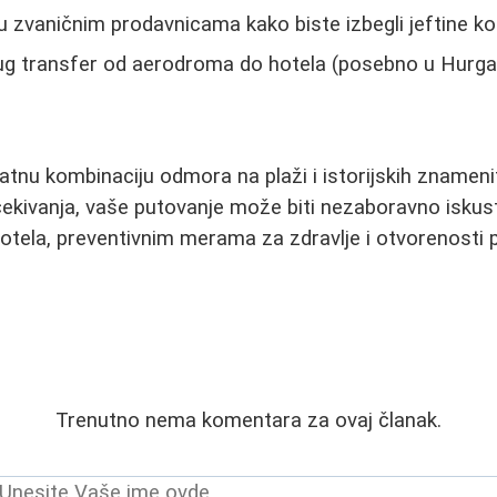
u zvaničnim prodavnicama kako biste izbegli jeftine ko
ug transfer od aerodroma do hotela (posebno u Hurga
atnu kombinaciju odmora na plaži i istorijskih znameni
čekivanja, vaše putovanje može biti nezaboravno iskustv
hotela, preventivnim merama za zdravlje i otvorenosti 
Trenutno nema komentara za ovaj članak.