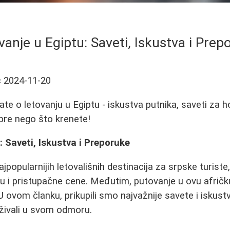
vanje u Egiptu: Saveti, Iskustva i Prep
ć
2024-11-20
te o letovanju u Egiptu - iskustva putnika, saveti za hot
 pre nego što krenete!
: Saveti, Iskustva i Preporuke
ajpopularnijih letovališnih destinacija za srpske turiste
ju i pristupačne cene. Međutim, putovanje u ovu afričk
 ovom članku, prikupili smo najvažnije savete i iskust
živali u svom odmoru.