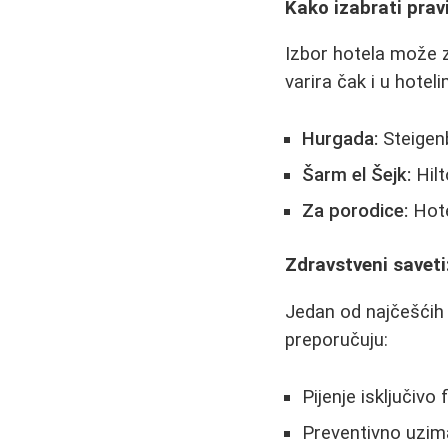
Kako izabrati prav
Izbor hotela može z
varira čak i u hote
Hurgada:
Steigenb
Šarm el Šejk:
Hilt
Za porodice:
Hote
Zdravstveni savet
Jedan od najčešćih
preporučuju:
Pijenje isključivo
Preventivno uzima