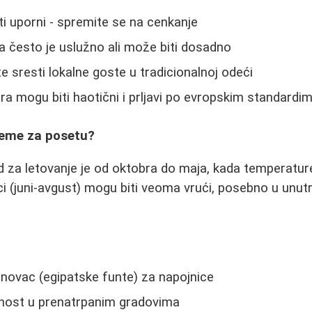
i uporni - spremite se na cenkanje
a često je uslužno ali može biti dosadno
 sresti lokalne goste u tradicionalnoj odeći
ra mogu biti haotični i prljavi po evropskim standardi
vreme za posetu?
od za letovanje je od oktobra do maja, kada temperatu
ci (juni-avgust) mogu biti veoma vrući, posebno u unutr
 novac (egipatske funte) za napojnice
nost u prenatrpanim gradovima