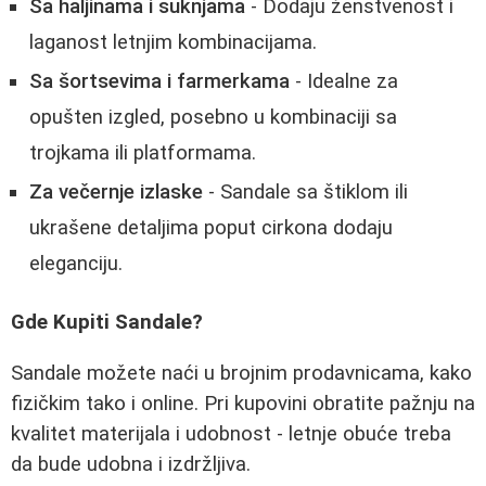
Sa haljinama i suknjama
- Dodaju ženstvenost i
laganost letnjim kombinacijama.
Sa šortsevima i farmerkama
- Idealne za
opušten izgled, posebno u kombinaciji sa
trojkama ili platformama.
Za večernje izlaske
- Sandale sa štiklom ili
ukrašene detaljima poput cirkona dodaju
eleganciju.
Gde Kupiti Sandale?
Sandale možete naći u brojnim prodavnicama, kako
fizičkim tako i online. Pri kupovini obratite pažnju na
kvalitet materijala i udobnost - letnje obuće treba
da bude udobna i izdržljiva.