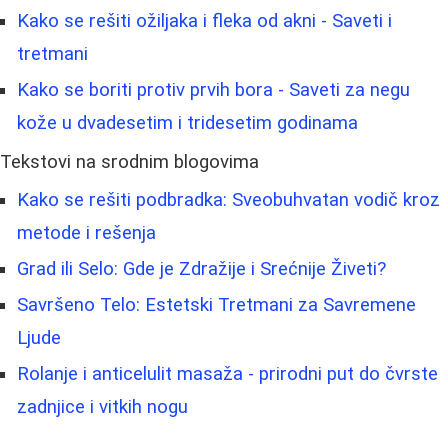
Kako se rešiti ožiljaka i fleka od akni - Saveti i
tretmani
Kako se boriti protiv prvih bora - Saveti za negu
kože u dvadesetim i tridesetim godinama
Tekstovi na srodnim blogovima
Kako se rešiti podbradka: Sveobuhvatan vodič kroz
metode i rešenja
Grad ili Selo: Gde je Zdražije i Srećnije Živeti?
Savršeno Telo: Estetski Tretmani za Savremene
Ljude
Rolanje i anticelulit masaža - prirodni put do čvrste
zadnjice i vitkih nogu