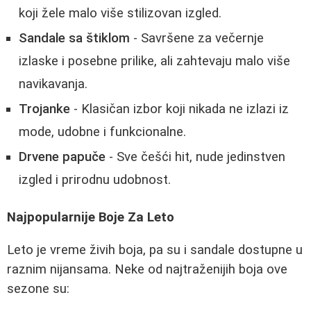
koji žele malo više stilizovan izgled.
Sandale sa štiklom
- Savršene za večernje
izlaske i posebne prilike, ali zahtevaju malo više
navikavanja.
Trojanke
- Klasičan izbor koji nikada ne izlazi iz
mode, udobne i funkcionalne.
Drvene papuče
- Sve češći hit, nude jedinstven
izgled i prirodnu udobnost.
Najpopularnije Boje Za Leto
Leto je vreme živih boja, pa su i sandale dostupne u
raznim nijansama. Neke od najtraženijih boja ove
sezone su: