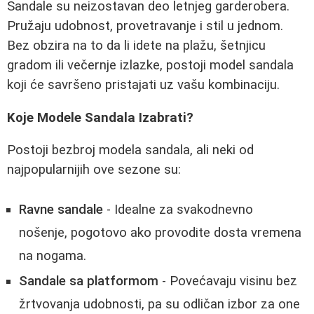
Sandale su neizostavan deo letnjeg garderobera.
Pružaju udobnost, provetravanje i stil u jednom.
Bez obzira na to da li idete na plažu, šetnjicu
gradom ili večernje izlazke, postoji model sandala
koji će savršeno pristajati uz vašu kombinaciju.
Koje Modele Sandala Izabrati?
Postoji bezbroj modela sandala, ali neki od
najpopularnijih ove sezone su:
Ravne sandale
- Idealne za svakodnevno
nošenje, pogotovo ako provodite dosta vremena
na nogama.
Sandale sa platformom
- Povećavaju visinu bez
žrtvovanja udobnosti, pa su odličan izbor za one