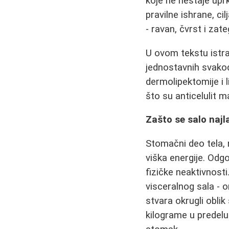
koje ne nestaje upr
pravilne ishrane, ci
- ravan, čvrst i za
U ovom tekstu istr
jednostavnih svakod
dermolipektomije i
što su anticelulit 
Zašto se salo naj
Stomačni deo tela, n
viška energije. Odg
fizičke neaktivnost
visceralnog sala - o
stvara okrugli oblik
kilograme u predelu 