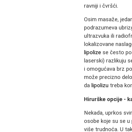
ravniji i čvršći.
Osim masaže, jedan 
podrazumeva ubrizga
ultrazvuka ili radio
lokalizovane nasla
lipolize
se često pon
laserski) razlikuju s
i omogućava brz po
može precizno delo
da
lipolizu
treba kom
Hirurške opcije - k
Nekada, uprkos svi
osobe koje su se u 
više trudnoća. U ta