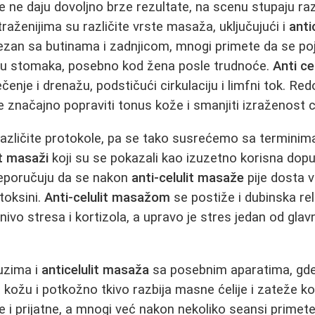
 ne daju dovoljno brze rezultate, na scenu stupaju razl
raženijima su različite vrste masaža, uključujući i
anti
vezan sa butinama i zadnjicom, mnogi primete da se po
delu stomaka, posebno kod žena posle trudnoće.
Anti ce
čenje i drenažu, podstičući cirkulaciju i limfni tok. R
značajno popraviti tonus kože i smanjiti izraženost ce
različite protokole, pa se tako susrećemo sa termini
it masaži
koji su se pokazali kao izuzetno korisna dop
reporučuju da se nakon
anti-celulit masaže
pije dosta 
toksini.
Anti-celulit masažom
se postiže i dubinska rel
ivo stresa i kortizola, a upravo je stres jedan od glav
uzima i
anticelulit masaža
sa posebnim aparatima, gd
a kožu i potkožno tkivo razbija masne ćelije i zateže k
 i prijatne, a mnogi već nakon nekoliko seansi primet