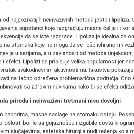
od najpoznatijih neinvazivnih metoda jeste i
lipoliza
.
vanje supstanci koje razgrađuju masne ćelije ili koriš
frekvencije da se iste razgrade.
Lipoliza
je idealna za on
ge na stomaku koje ne mogu da se reše ishranom i ve
avlja u serijama, a u zavisnosti od metoda (injekcioni,
e i efekti.
Lipolizi
se pripisuje velika popularnost jer 
vratak svakodnevnim aktivnostima. Iskustva pokazuj
vati na tačno određena problematična područja. Ono š
binovati sa zdravim navikama kako bi se efekti održal
ada priroda i neinvazivni tretmani nisu dovoljni
m naporima, masne naslage na stomaku ostaju. Pose
prošlosti borile sa gojaznošću i izgubile dosta kilogra
kvim slučajevima, estetska hirurgija nudi rešenja koj