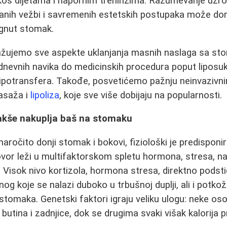
kos dijetama i napornim treninzima. Razumevanje uzro
ljanih vežbi i savremenih estetskih postupaka može done
tegnut stomak.
ažujemo sve aspekte uklanjanja masnih naslaga sa st
nevnih navika do medicinskih procedura poput liposuk
 lipotransfera. Takođe, posvetićemo pažnju neinvazi
masaža i
lipoliza
, koje sve više dobijaju na popularnosti.
lakše nakuplja baš na stomaku
aročito donji stomak i bokovi, fiziološki je predisponi
ovor leži u multifaktorskom spletu hormona, stresa, na
i. Visok nivo kortizola, hormona stresa, direktno podst
nog koje se nalazi duboko u trbušnoj duplji, ali i potko
 stomaka. Genetski faktori igraju veliku ulogu: neke os
butina i zadnjice, dok se drugima svaki višak kalorija p