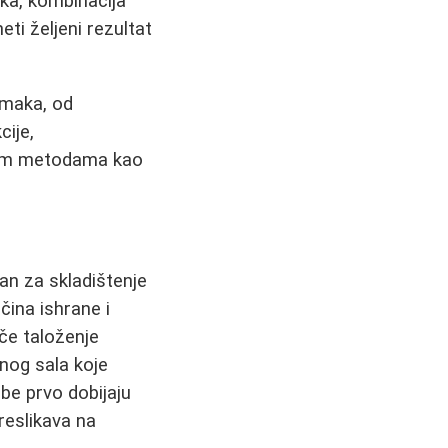
ka, kombinacija
ti željeni rezultat
omaka, od
cije,
vnim metodama kao
ran za skladištenje
čina ishrane i
iče taloženje
žnog sala koje
obe prvo dobijaju
reslikava na