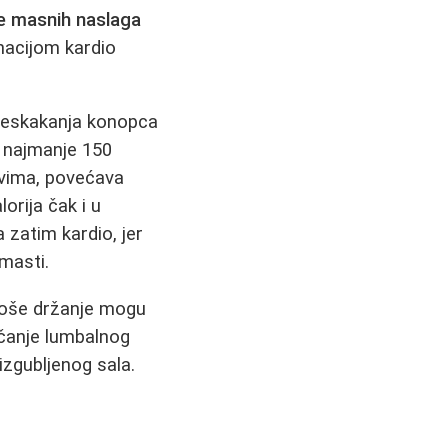
je masnih naslaga
inacijom kardio
 preskakanja konopca
e najmanje 150
ovima, povećava
orija čak i u
 zatim kardio, jer
masti.
i loše držanje mogu
ačanje lumbalnog
izgubljenog sala.