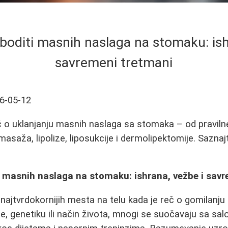
boditi masnih naslaga na stomaku: ish
savremeni tretmani
6-05-12
o uklanjanju masnih naslaga sa stomaka – od pravilne 
 masaža, lipolize, liposukcije i dermolipektomije. Sazna
i masnih naslaga na stomaku: ishrana, vežbe i sav
najtvrdokornijih mesta na telu kada je reč o gomilanju
e, genetiku ili način života, mnogi se suočavaju sa sa