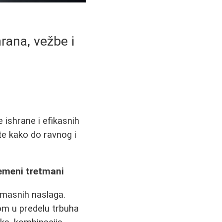
rana, vežbe i
ishrane i efikasnih
jte kako do ravnog i
remeni tretmani
 masnih naslaga.
lom u predelu trbuha