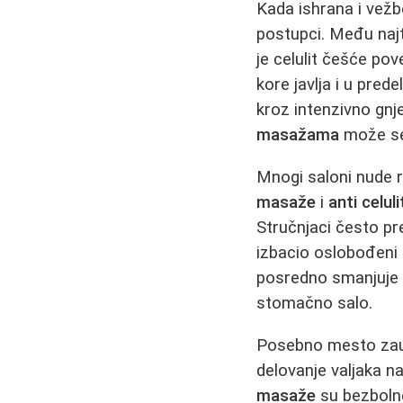
Kada ishrana i vežbe
postupci. Među najt
je celulit češće po
kore javlja i u pre
kroz intenzivno gnje
masažama
može se 
Mnogi saloni nude 
masaže
i
anti celul
Stručnjaci često p
izbacio oslobođeni 
posredno smanjuje n
stomačno salo.
Posebno mesto za
delovanje valjaka n
masaže
su bezbolne