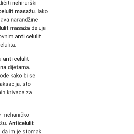
ičiti nehirurški
celulit masažu
. Iako
java narandžine
lulit masaža
deluje
edovnim
anti celulit
lulita.
ma
anti celulit
una dijetama.
vode kako bi se
aksacija, što
nih krivaca za
e mehaničko
ožu.
Anticelulit
e da im je stomak