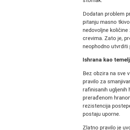
stomak.
Dodatan problem pre
pitanju masno tkivo.
nedovoljne količine
crevima. Zato je, p
neophodno utvrditi p
Ishrana kao temel
Bez obzira na sve v
pravilo za smanjiva
rafinisanih ugljeni
prerađenom hranom 
rezistencija poste
postaju uporne.
Zlatno pravilo je u