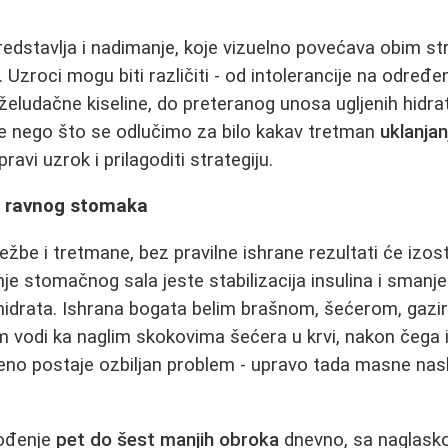
dstavlja i nadimanje, koje vizuelno povećava obim str
 Uzroci mogu biti različiti - od intolerancije na određ
 želudačne kiseline, do preteranog unosa ugljenih hidra
re nego što se odlučimo za bilo kakav tretman
uklanja
ravi uzrok i prilagoditi strategiju.
j ravnog stomaka
ežbe i tretmane, bez pravilne ishrane rezultati će izos
nje stomačnog sala jeste stabilizacija insulina i smanj
h hidrata. Ishrana bogata belim brašnom, šećerom, gazi
vodi ka naglim skokovima šećera u krvi, nakon čega i
peno postaje ozbiljan problem - upravo tada masne na
vođenje
pet do šest manjih obroka
dnevno, sa naglasko