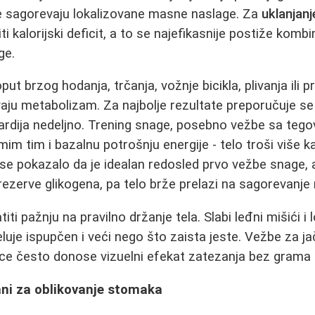
ne sagorevaju lokalizovane masne naslage. Za
uklanjan
i kalorijski deficit, a to se najefikasnije postiže komb
ge.
put brzog hodanja, trčanja, vožnje bicikla, plivanja ili
vaju metabolizam. Za najbolje rezultate preporučuje s
rdija nedeljno. Trening snage, posebno vežbe sa teg
m tim i bazalnu potrošnju energije - telo troši više kal
 se pokazalo da je idealan redosled prvo vežbe snage, a
rezerve glikogena, pa telo brže prelazi na sagorevanje 
ti pažnju na pravilno držanje tela. Slabi leđni mišići 
eluje ispupčen i veći nego što zaista jeste. Vežbe za j
rlice često donose vizuelni efekat zatezanja bez grama 
ani za oblikovanje stomaka