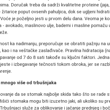
ma. Doručak treba da sadrži kvalitetne proteine (jaja, 
žitarice poput ovsenih pahuljica, dok se ugljeni hidrat
oće je poželjno jesti u prvom delu dana. Veoma je kor
- avokado, maslinovo ulje, bademi i masline pomažu u
eže.
onost ka nadimanju, preporučuje se obratiti pažnju na u
, kao i na veštačke zaslađivače. Pravilna hidratacija (n
pavanje od 7 do 8 sati takođe su ključni faktori. Jedn
jeste i izbegavanje tečnosti tokom obroka, jer se raz
arenje.
- mnogo više od trbušnjaka
rovanje da se stomak najbolje skida tako što se rade s
išići stomaka mogu biti izuzetno jaki, ali ukoliko su pr
i. Trbušnjaci služe za oblikovanje i jačanje prednjeg i bo