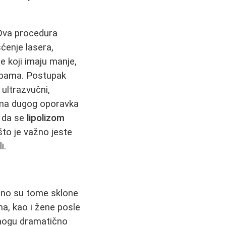
 Ova procedura
ćenje lasera,
e koji imaju manje,
žbama. Postupak
 ultrazvučni,
nema dugog oporavka
u da se
lipolizom
to je važno jeste
i.
bno su tome sklone
ma, kao i žene posle
a mogu dramatično