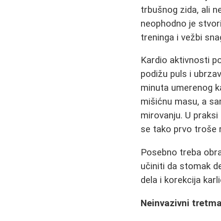
trbušnog zida, ali 
neophodno je stvorit
treninga i vežbi sna
Kardio aktivnosti po
podižu puls i ubrza
minuta umerenog ka
mišićnu masu, a sami
mirovanju. U praksi
se tako prvo troše 
Posebno treba obrati
učiniti da stomak d
dela i korekcija ka
Neinvazivni tretm