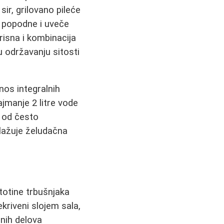
sir, grilovano pileće
i popodne i uveče
isna i kombinacija
 održavanju sitosti
nos integralnih
ajmanje 2 litre vode
a od često
blažuje želudačna
totine trbušnjaka
ekriveni slojem sala,
čnih delova