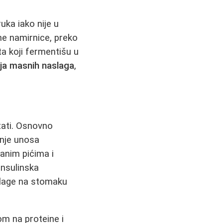
uka iako nije u
ene namirnice, preko
ta koji fermentišu u
nja masnih naslaga
,
tati. Osnovno
enje unosa
ranim pićima i
nsulinska
slage na stomaku
m na proteine i