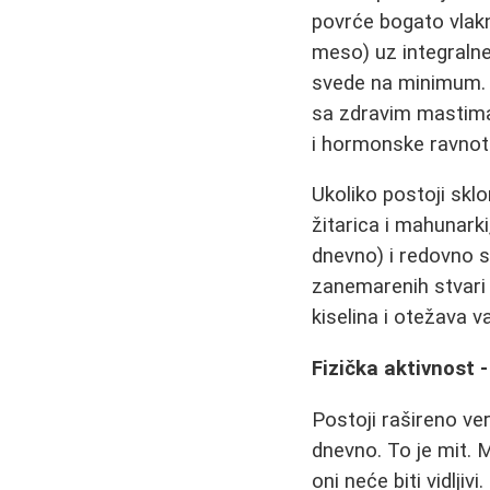
povrće bogato vlakni
meso) uz integralne 
svede na minimum. V
sa zdravim mastima 
i hormonske ravnot
Ukoliko postoji skl
žitarica i mahunarki
dnevno) i redovno s
zanemarenih stvari 
kiselina i otežava v
Fizička aktivnost 
Postoji rašireno ve
dnevno. To je mit. M
oni neće biti vidljiv