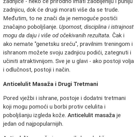
zadnjice - neko će prirodno imati zaobljeniju i puniju
zadnjicu, dok će drugi morati više da se trude.
Međutim, to ne znači da je nemoguće postići
značajno poboljšanje.
Upornost, disciplina i istrajnost
mogu da daju i više od očekivanih rezultata.
Čak i
ako nemate "genetsku sreću", pravilnim treningom i
ishranom možete svoju zadnjicu podići, zategnuti i
učiniti atraktivnijom. Sve je u glavi - ako postoji volja
i odlučnost, postoji i način.
Anticelulit Masaža i Drugi Tretmani
Pored vježbi i ishrane, postoje i dodatni tretmani
koji mogu pomoći u borbi protiv celulita i
poboljšanju izgleda kože.
Anticelulit masaža
je
jedan od najpopularnijih.