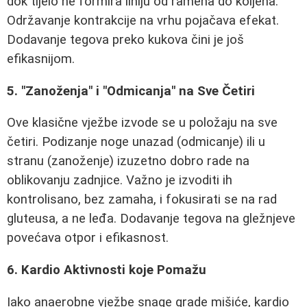
dok tijelo ne formira liniju od ramena do koljena.
Održavanje kontrakcije na vrhu pojačava efekat.
Dodavanje tegova preko kukova čini je još
efikasnijom.
5. "Zanoženja" i "Odmicanja" na Sve Četiri
Ove klasične vježbe izvode se u položaju na sve
četiri. Podizanje noge unazad (odmicanje) ili u
stranu (zanoženje) izuzetno dobro rade na
oblikovanju zadnjice. Važno je izvoditi ih
kontrolisano, bez zamaha, i fokusirati se na rad
gluteusa, a ne leđa. Dodavanje tegova na gležnjeve
povećava otpor i efikasnost.
6. Kardio Aktivnosti koje Pomažu
Iako anaerobne vježbe snage grade mišiće, kardio