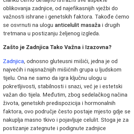
oblikovanja zadnjice, od najefikasnijih vježbi do
važnosti ishrane i genetskih faktora. Takođe ćemo
se osvrnuti na ulogu
anticelulit masaža
i drugih
tretmana u postizanju željenog izgleda.
Zašto je Zadnjica Tako Važna i Izazovna?
Zadnjica
, odnosno gluteusni mišići, jedna je od
najvećih i najsnažnijih mišićnih grupa u ljudskom
tijelu. Ona ne samo da igra ključnu ulogu u
pokretljivosti, stabilnosti i snazi, već je i estetski
važan dio tijela. Međutim, zbog sedelačkog načina
života, genetskih predispozicija i hormonalnih
faktora, ovo područje često postaje mjesto gdje se
nakuplja masno tkivo i pojavljuje celulit. Stoga je za
postizanje zategnute i podignute zadnjice