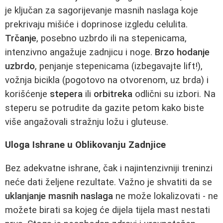
je ključan za sagorijevanje masnih naslaga koje
prekrivaju mišiće i doprinose izgledu celulita.
Trčanje
, posebno uzbrdo ili na stepenicama,
intenzivno angažuje zadnjicu i noge.
Brzo hodanje
uzbrdo
, penjanje stepenicama (izbegavajte lift!),
vožnja bicikla (pogotovo na otvorenom, uz brda) i
korišćenje
stepera
ili
orbitreka
odlični su izbori. Na
steperu se potrudite da gazite petom kako biste
više angažovali stražnju ložu i gluteuse.
Uloga Ishrane u Oblikovanju Zadnjice
Bez adekvatne ishrane, čak i najintenzivniji treninzi
neće dati željene rezultate. Važno je shvatiti da se
uklanjanje masnih naslaga
ne može lokalizovati - ne
možete birati sa kojeg će dijela tijela mast nestati