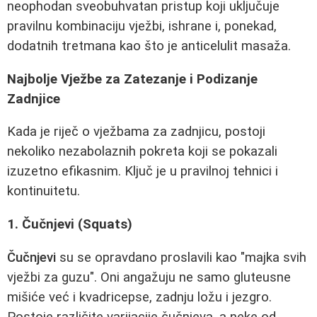
neophodan sveobuhvatan pristup koji uključuje
pravilnu kombinaciju vježbi, ishrane i, ponekad,
dodatnih tretmana kao što je anticelulit masaža.
Najbolje Vježbe za Zatezanje i Podizanje
Zadnjice
Kada je riječ o vježbama za zadnjicu, postoji
nekoliko nezabolaznih pokreta koji se pokazali
izuzetno efikasnim. Ključ je u pravilnoj tehnici i
kontinuitetu.
1. Čučnjevi (Squats)
Čučnjevi
su se opravdano proslavili kao "majka svih
vježbi za guzu". Oni angažuju ne samo gluteusne
mišiće već i kvadricepse, zadnju ložu i jezgro.
Postoje različite varijacije čučnjeva, a neke od