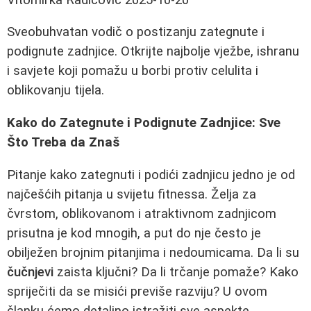
Sveobuhvatan vodič o postizanju zategnute i
podignute zadnjice. Otkrijte najbolje vježbe, ishranu
i savjete koji pomažu u borbi protiv celulita i
oblikovanju tijela.
Kako do Zategnute i Podignute Zadnjice: Sve
Što Treba da Znaš
Pitanje kako zategnuti i podići zadnjicu jedno je od
najčešćih pitanja u svijetu fitnessa. Želja za
čvrstom, oblikovanom i atraktivnom zadnjicom
prisutna je kod mnogih, a put do nje često je
obilježen brojnim pitanjima i nedoumicama. Da li su
čučnjevi
zaista ključni? Da li trčanje pomaže? Kako
spriječiti da se misići previše razviju? U ovom
članku ćemo detaljno istražiti sve aspekte