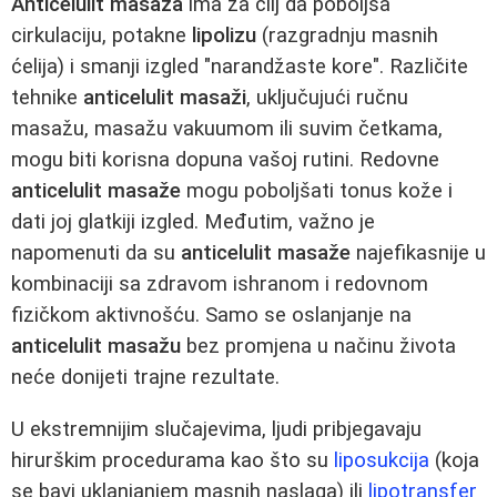
Anticelulit masaža
ima za cilj da poboljša
cirkulaciju, potakne
lipolizu
(razgradnju masnih
ćelija) i smanji izgled "narandžaste kore". Različite
tehnike
anticelulit masaži
, uključujući ručnu
masažu, masažu vakuumom ili suvim četkama,
mogu biti korisna dopuna vašoj rutini. Redovne
anticelulit masaže
mogu poboljšati tonus kože i
dati joj glatkiji izgled. Međutim, važno je
napomenuti da su
anticelulit masaže
najefikasnije u
kombinaciji sa zdravom ishranom i redovnom
fizičkom aktivnošću. Samo se oslanjanje na
anticelulit masažu
bez promjena u načinu života
neće donijeti trajne rezultate.
U ekstremnijim slučajevima, ljudi pribjegavaju
hirurškim procedurama kao što su
liposukcija
(koja
se bavi uklanjanjem masnih naslaga) ili
lipotransfer