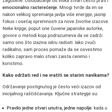
zagušene. Oslobađanje od viška stvari često prati i
emocionalno rasterećenje
. Mnogi tvrde da im se
nakon velikog spremanja javlja više energije, jasniji
fokus i osećaj spremnosti za nove životne izazove.
Neke knjige, poput one čuvene japanske autorke,
govore o metodi koja podrazumeva da se zadrži
samo ono što
izaziva iskru radosti
. Iako zvuči
radikalno, sam proces pomaže da se osvestimo
koliko zapravo malo stvari zaista cenimo i
koristimo.
Kako održati red i ne vratiti se starim navikama?
Održavanje postignutog je često veći izazov od
inicijalnog raščišćavanja. Ključne strategije su:
Pravilo jedne stvari unutra, jedne napolje
: kada u