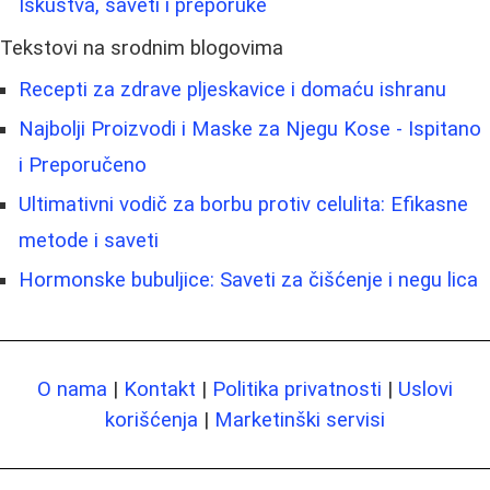
Iskustva, saveti i preporuke
Tekstovi na srodnim blogovima
Recepti za zdrave pljeskavice i domaću ishranu
Najbolji Proizvodi i Maskе za Njegu Kose - Ispitano
i Preporučeno
Ultimativni vodič za borbu protiv celulita: Efikasne
metode i saveti
Hormonske bubuljice: Saveti za čišćenje i negu lica
O nama
|
Kontakt
|
Politika privatnosti
|
Uslovi
korišćenja
|
Marketinški servisi