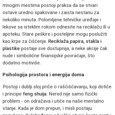
mnogim mestima postoji praksa da se stvari
ostave uredno spakovane i zaista nestanu za
nekoliko minuta. Polomljene tehničke uređaje i
lekove sa isteklim rokom odnesite na reciklažu ili u
apoteku. Stare peškire i posteljine mogu poslužiti
kao krpe za čišćenje.
Reciklaža papira, stakla i
plastike
postaje sve dostupnija, a neke akcije čak
nude i simbolične finansijske povraćaje, što
dodatno motiviše.
Psihologija prostora i energija doma
Postoji i dublji sloj priče o raščišćavanju, koji dotiče
i principe
feng shuija
. Nered nije samo fizički
problem - on odražava i utiče na naše mentalno
stanje. Kada je dom prepun, i misli postaju