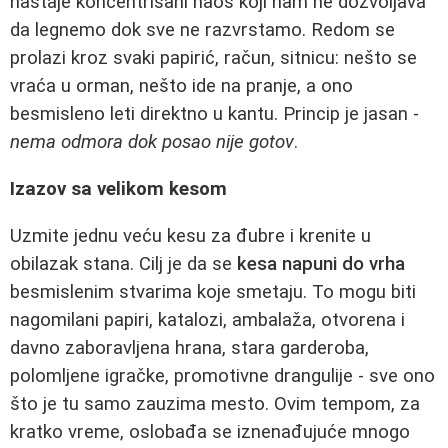
nastaje koncentrisani haos koji nam ne dozvoljava
da legnemo dok sve ne razvrstamo. Redom se
prolazi kroz svaki papirić, račun, sitnicu: nešto se
vraća u orman, nešto ide na pranje, a ono
besmisleno leti direktno u kantu. Princip je jasan -
nema odmora dok posao nije gotov
.
Izazov sa velikom kesom
Uzmite jednu veću kesu za đubre i krenite u
obilazak stana. Cilj je da se
kesa napuni do vrha
besmislenim stvarima koje smetaju. To mogu biti
nagomilani papiri, katalozi, ambalaža, otvorena i
davno zaboravljena hrana, stara garderoba,
polomljene igračke, promotivne drangulije - sve ono
što je tu samo zauzima mesto. Ovim tempom, za
kratko vreme, oslobađa se iznenađujuće mnogo