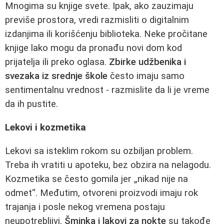
Mnogima su knjige svete. Ipak, ako zauzimaju
previše prostora, vredi razmisliti o digitalnim
izdanjima ili korišćenju biblioteka. Neke pročitane
knjige lako mogu da pronađu novi dom kod
prijatelja ili preko oglasa.
Zbirke udžbenika i
svezaka iz srednje škole
često imaju samo
sentimentalnu vrednost - razmislite da li je vreme
da ih pustite.
Lekovi i kozmetika
Lekovi sa isteklim rokom su ozbiljan problem.
Treba ih vratiti u apoteku, bez obzira na nelagodu.
Kozmetika se često gomila jer „nikad nije na
odmet“. Međutim, otvoreni proizvodi imaju rok
trajanja i posle nekog vremena postaju
neupotrebljivi.
Šminka i lakovi za nokte
su takođe