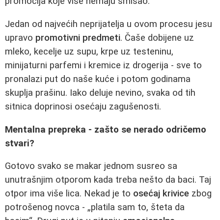
promocija koje vise nemaju smisao.
Jedan od najvećih neprijatelja u ovom procesu jesu
upravo
promotivni predmeti
. Čaše dobijene uz
mleko, kecelje uz supu, krpe uz testeninu,
minijaturni parfemi i kremice iz drogerija - sve to
pronalazi put do naše kuće i potom godinama
skuplja prašinu. Iako deluje nevino, svaka od tih
sitnica doprinosi osećaju zagušenosti.
Mentalna prepreka - zašto se nerado odričemo
stvari?
Gotovo svako se makar jednom susreo sa
unutrašnjim otporom kada treba nešto da baci. Taj
otpor ima više lica. Nekad je to
osećaj krivice
zbog
potrošenog novca - „platila sam to, šteta da