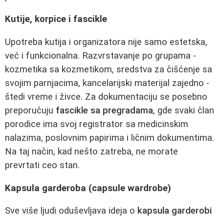
Kutije, korpice i fascikle
Upotreba kutija i organizatora nije samo estetska,
već i funkcionalna. Razvrstavanje po grupama -
kozmetika sa kozmetikom, sredstva za čišćenje sa
svojim parnjacima, kancelarijski materijal zajedno -
štedi vreme i živce. Za dokumentaciju se posebno
preporučuju
fascikle sa pregradama
, gde svaki član
porodice ima svoj registrator sa medicinskim
nalazima, poslovnim papirima i ličnim dokumentima.
Na taj način, kad nešto zatreba, ne morate
prevrtati ceo stan.
Kapsula garderoba (capsule wardrobe)
Sve više ljudi oduševljava ideja o
kapsula garderobi