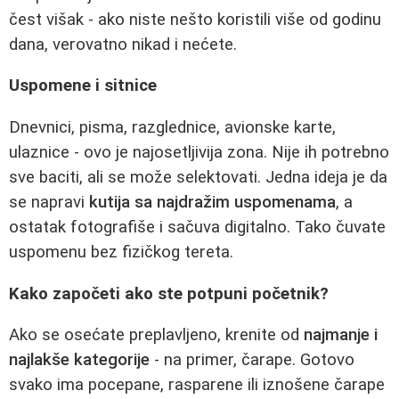
čest višak - ako niste nešto koristili više od godinu
dana, verovatno nikad i nećete.
Uspomene i sitnice
Dnevnici, pisma, razglednice, avionske karte,
ulaznice - ovo je najosetljivija zona. Nije ih potrebno
sve baciti, ali se može selektovati. Jedna ideja je da
se napravi
kutija sa najdražim uspomenama
, a
ostatak fotografiše i sačuva digitalno. Tako čuvate
uspomenu bez fizičkog tereta.
Kako započeti ako ste potpuni početnik?
Ako se osećate preplavljeno, krenite od
najmanje i
najlakše kategorije
- na primer, čarape. Gotovo
svako ima pocepane, rasparene ili iznošene čarape