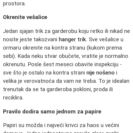
prostora.
Okrenite vešalice
Jedan sjajan trik za garderobu koju retko ili nikad ne
nosite jeste takozvani
hanger trik
. Sve vešalice u
ormaru okrenite na kontra stranu (kukom prema
sebi). Kada neku stvar obučete, vratite je normalno
okrenutu. Posle šest meseci obavite inspekciju -
sve što je ostalo na kontra strani
nije nošeno
i
velika je verovatnoća da vam ne treba. To je idealan
trenutak da se ta garderoba pokloni, proda ili
reciklira.
Pravilo dodira samo jednom za papire
Papiri su možda i najveći krivci za haos u većini