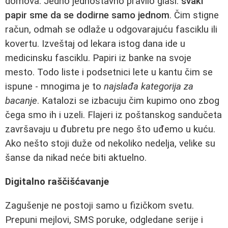
domova. Jedno jednostavno pravilo glasi:
svaki
papir sme da se dodirne samo jednom
. Čim stigne
račun, odmah se odlaže u odgovarajuću fasciklu ili
kovertu. Izveštaj od lekara istog dana ide u
medicinsku fasciklu. Papiri iz banke na svoje
mesto. Todo liste i podsetnici lete u kantu čim se
ispune - mnogima je to
najslađa kategorija za
bacanje
. Katalozi se izbacuju čim kupimo ono zbog
čega smo ih i uzeli. Flajeri iz poštanskog sandučeta
završavaju u đubretu pre nego što uđemo u kuću.
Ako nešto stoji duže od nekoliko nedelja, velike su
šanse da nikad neće biti aktuelno.
Digitalno raščišćavanje
Zagušenje ne postoji samo u fizičkom svetu.
Prepuni mejlovi, SMS poruke, odgledane serije i