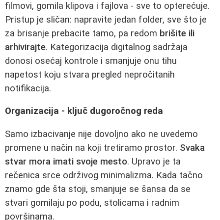
filmovi, gomila klipova i fajlova - sve to opterećuje.
Pristup je sličan: napravite jedan folder, sve što je
za brisanje prebacite tamo, pa redom
brišite ili
arhivirajte
. Kategorizacija digitalnog sadržaja
donosi osećaj kontrole i smanjuje onu tihu
napetost koju stvara pregled nepročitanih
notifikacija.
Organizacija - ključ dugoročnog reda
Samo izbacivanje nije dovoljno ako ne uvedemo
promene u način na koji tretiramo prostor.
Svaka
stvar mora imati svoje mesto
. Upravo je ta
rečenica srce održivog minimalizma. Kada tačno
znamo gde šta stoji, smanjuje se šansa da se
stvari gomilaju po podu, stolicama i radnim
površinama.