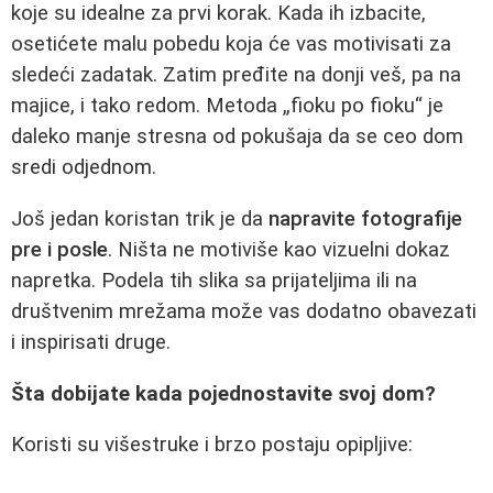
koje su idealne za prvi korak. Kada ih izbacite,
osetićete malu pobedu koja će vas motivisati za
sledeći zadatak. Zatim pređite na donji veš, pa na
majice, i tako redom. Metoda „fioku po fioku“ je
daleko manje stresna od pokušaja da se ceo dom
sredi odjednom.
Još jedan koristan trik je da
napravite fotografije
pre i posle
. Ništa ne motiviše kao vizuelni dokaz
napretka. Podela tih slika sa prijateljima ili na
društvenim mrežama može vas dodatno obavezati
i inspirisati druge.
Šta dobijate kada pojednostavite svoj dom?
Koristi su višestruke i brzo postaju opipljive: