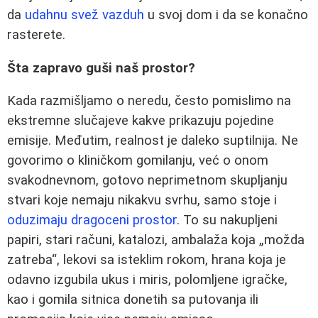
da
udahnu svež vazduh
u svoj dom i da se konačno
rasterete.
Šta zapravo guši naš prostor?
Kada razmišljamo o neredu, često pomislimo na
ekstremne slučajeve kakve prikazuju pojedine
emisije. Međutim, realnost je daleko suptilnija. Ne
govorimo o kliničkom gomilanju, već o onom
svakodnevnom, gotovo neprimetnom skupljanju
stvari koje nemaju nikakvu svrhu, samo stoje i
oduzimaju dragoceni prostor
. To su nakupljeni
papiri, stari računi, katalozi, ambalaža koja „možda
zatreba“, lekovi sa isteklim rokom, hrana koja je
odavno izgubila ukus i miris, polomljene igračke,
kao i gomila sitnica donetih sa putovanja ili