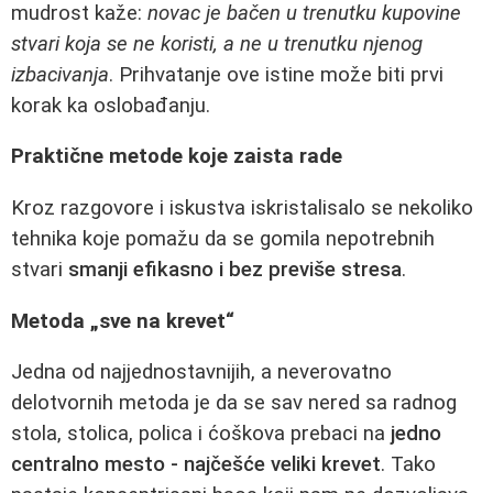
mudrost kaže:
novac je bačen u trenutku kupovine
stvari koja se ne koristi, a ne u trenutku njenog
izbacivanja
. Prihvatanje ove istine može biti prvi
korak ka oslobađanju.
Praktične metode koje zaista rade
Kroz razgovore i iskustva iskristalisalo se nekoliko
tehnika koje pomažu da se gomila nepotrebnih
stvari
smanji efikasno i bez previše stresa
.
Metoda „sve na krevet“
Jedna od najjednostavnijih, a neverovatno
delotvornih metoda je da se sav nered sa radnog
stola, stolica, polica i ćoškova prebaci na
jedno
centralno mesto - najčešće veliki krevet
. Tako