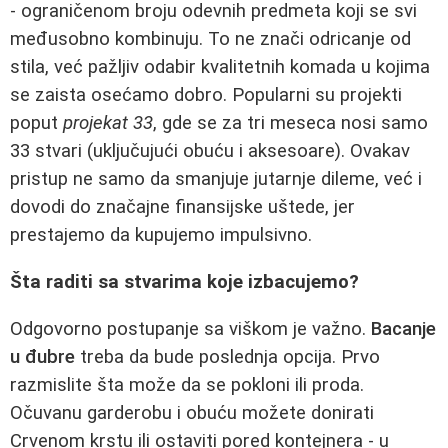
- ograničenom broju odevnih predmeta koji se svi
međusobno kombinuju. To ne znači odricanje od
stila, već pažljiv odabir kvalitetnih komada u kojima
se zaista osećamo dobro. Popularni su projekti
poput
projekat 33
, gde se za tri meseca nosi samo
33 stvari (uključujući obuću i aksesoare). Ovakav
pristup ne samo da smanjuje jutarnje dileme, već i
dovodi do značajne finansijske uštede, jer
prestajemo da kupujemo impulsivno.
Šta raditi sa stvarima koje izbacujemo?
Odgovorno postupanje sa viškom je važno.
Bacanje
u đubre
treba da bude poslednja opcija. Prvo
razmislite šta može da se pokloni ili proda.
Očuvanu garderobu i obuću možete donirati
Crvenom krstu ili ostaviti pored kontejnera - u