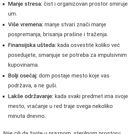
Manje stresa:
čist i organizovan prostor smiruje
um.
Više vremena:
manje stvari znači manje
pospremanja, brisanja prašine i traženja.
Finansijska ušteda:
kada osvestite koliko već
posedujete, smanjuje se potreba za impulsivnim
kupovinama.
Bolji osećaj:
dom postaje mesto koje vas
podržava, a ne guši.
Lakše održavanje:
kada svaki predmet ima svoje
mesto, vraćanje u red traje svega nekoliko
minuta dnevno.
Nije cilj da živite u praznom, sterilnom prostoru.