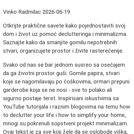
Vinko Radmilac
2026-06-19
Otkrijte praktične savete kako pojednostaviti svoj
dom i život uz pomoć declutteringa i minimalizma.
Saznajte kako da smanjite gomilu nepotrebnih
stvari, organizujete prostor i živite rasterećenije.
Svako od nas se bar jednom susreo sa osećajem
da ga životni prostor guši. Gomile papira, stvari
koje se nagomilavaju po ćoškovima, ormari prepuni
garderobe koja se ne nosi - sve to polako ali
sigurno postaje teret. Inspirisani iskustvima sa
YouTube tutorijala i raznim blogovima na temu how
to declutter your life i how to simplify your home,
mnogi su pokrenuli sopstveni projekt minimalizam.
Ovaj tekst je za sve koji žele da se oslobode viška,