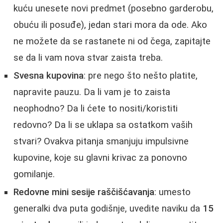
kuću unesete novi predmet (posebno garderobu,
obuću ili posuđe), jedan stari mora da ode. Ako
ne možete da se rastanete ni od čega, zapitajte
se da li vam nova stvar zaista treba.
Svesna kupovina
: pre nego što nešto platite,
napravite pauzu. Da li vam je to zaista
neophodno? Da li ćete to nositi/koristiti
redovno? Da li se uklapa sa ostatkom vaših
stvari? Ovakva pitanja smanjuju impulsivne
kupovine, koje su glavni krivac za ponovno
gomilanje.
Redovne mini sesije raščišćavanja
: umesto
generalki dva puta godišnje, uvedite naviku da
15