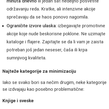
minuta dnevno
ili jedan sat nedeljno posvetite
održavanju reda. Kratke, ali intenzivne akcije
sprečavaju da se haos ponovo nagomila.
Ograničite izvore ulaska
: izbegavajte promotivne
akcije koje nude beskorisne poklone. Ne uzimajte
kataloge i flajere. Zapitajte se da li vam je zaista
potreban još jedan neseser, čaša ili krpa
sumnjivog kvaliteta.
Najteže kategorije za minimizaciju
Iako se svako bori sa nečim drugim, neke kategorije
se izdvajaju kao posebno problematične:
Knjige i sveske