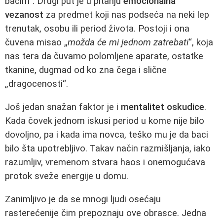
bacim“. Drugi put je u pitanju
emocionalna
vezanost
za predmet koji nas podseća na neki lep
trenutak, osobu ili period života. Postoji i ona
čuvena misao „
možda će mi jednom zatrebati
“, koja
nas tera da čuvamo polomljene aparate, ostatke
tkanine, dugmad od ko zna čega i slične
„dragocenosti“.
Još jedan snažan faktor je i
mentalitet oskudice
.
Kada čovek jednom iskusi period u kome nije bilo
dovoljno, pa i kada ima novca, teško mu je da baci
bilo šta upotrebljivo. Takav način razmišljanja, iako
razumljiv, vremenom stvara haos i onemogućava
protok sveže energije u domu.
Zanimljivo je da se mnogi ljudi osećaju
rasterećenije čim prepoznaju ove obrasce. Jedna