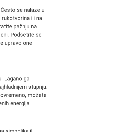
 Često se nalaze u
rukotvorina ili na
atite pažnju na
ojeni. Podsetite se
ne upravo one
u. Lagano ga
jhladnijem stupnju.
po povremeno, možete
nih energija.
 simbolika ili