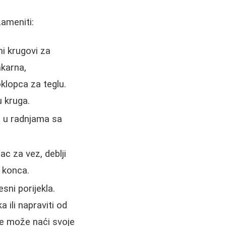
ameniti:
ni krugovi za
akarna,
oklopca za teglu.
u kruga.
a u radnjama sa
ac za vez, deblji
 konca.
esni porijekla.
 ili napraviti od
ve može naći svoje