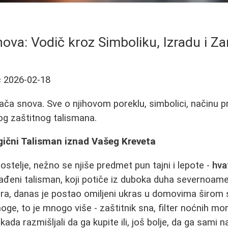
ova: Vodič kroz Simboliku, Izradu i Zan
ć
2026-02-18
ača snova. Sve o njihovom poreklu, simbolici, načinu pr
og zaštitnog talismana.
ični Talisman iznad Vašeg Kreveta
 postelje, nežno se njiše predmet pun tajni i lepote -
hva
ađeni talisman, koji potiče iz duboka duha severnoame
a, danas je postao omiljeni ukras u domovima širom sve
e, to je mnogo više - zaštitnik sna, filter noćnih mor
kada razmišljali da ga kupite ili, još bolje, da ga sami n