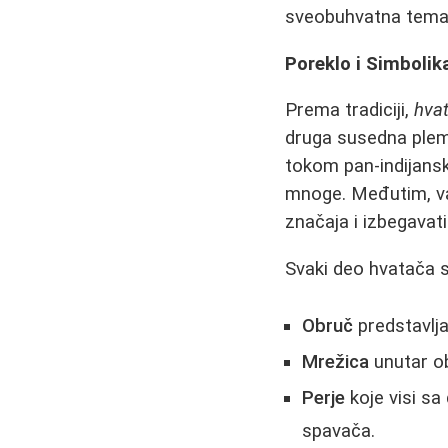
sveobuhvatna tema 
Poreklo i Simbolik
Prema tradiciji,
hva
druga susedna plem
tokom pan-indijansko
mnoge. Međutim, va
značaja i izbegavat
Svaki deo hvatača 
Obruč
predstavlja 
Mrežica
unutar ob
Perje
koje visi sa 
spavača.