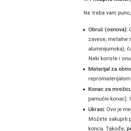
Ne treba vam puno,
Obruč (osnova):
O
zavesе, metalne n
aluminijumska), ča
Neki koriste i on
Materijal za obm
repromaterijalom 
Konac za mrežicu
pamučni konac). I
Ukrasi:
Ovo je me
Možete sakupiti pr
konca. Takođe,
p