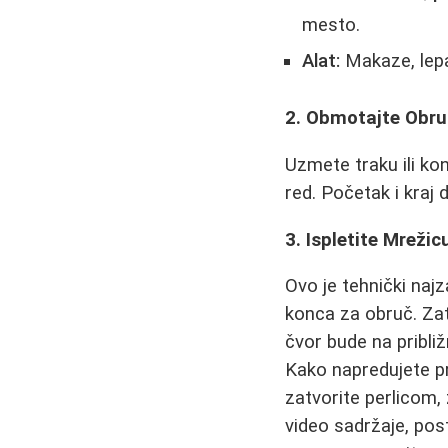
mesto.
Alat:
Makaze, lepak
2. Obmotajte Obru
Uzmete traku ili ko
red. Početak i kraj 
3. Ispletite Mreži
Ovo je tehnički najz
konca za obruč. Zati
čvor bude na približ
Kako napredujete pre
zatvorite perlicom,
video sadržaje, pos