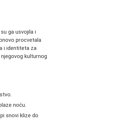
 su ga usvojila i
ponovo procvetala
 i identiteta za
 njegovog kulturnog
nstvo.
olaze noću.
pi snovi klize do