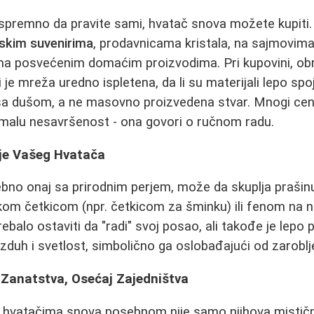
spremno da pravite sami, hvatač snova možete kupiti.
nskim suvenirima
, prodavnicama kristala, na sajmovima 
ma posvećenim domaćim proizvodima. Pri kupovini, obr
li je mreža uredno ispletena, da li su materijali lepo sp
sa dušom, a ne masovno proizvedena stvar. Mnogi ce
 malu nesavršenost - ona govori o ručnom radu.
je Vašeg Hvatača
bno onaj sa prirodnim perjem, može da skuplja prašin
om četkicom (npr. četkicom za šminku) ili fenom na na
trebalo ostaviti da "radi" svoj posao, ali takođe je le
zduh i svetlost, simbolično ga oslobađajući od zaroblje
 Zanatstva, Osećaj Zajedništva
o hvatačima snova posebnom nije samo njihova mistična