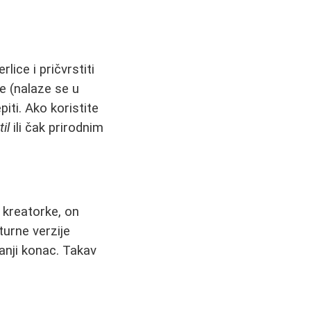
lice i pričvrstiti
če (nalaze se u
iti. Ako koristite
il
ili čak prirodnim
 kreatorke, on
turne verzije
tanji konac. Takav