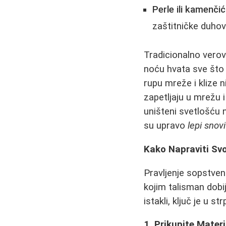
Perle ili kamenčić
zaštitničke duhov
Tradicionalno vero
noću hvatа sve što
rupu mreže i klize 
zapetljaju u mrežu i
uništeni svetlošću 
su upravo
lepi snovi
Kako Napraviti Sv
Pravljenje sopstven
kojim talisman dobi
istakli, ključ je u s
1. Prikupite Materi