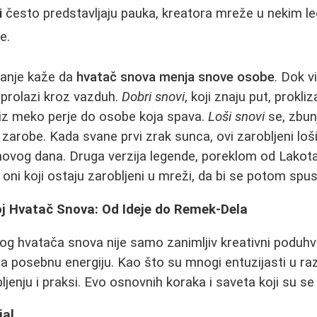
i
često predstavljaju pauka, kreatora mreže u nekim le
e.
vanje kaže da
hvatač snova menja snove osobe
. Dok v
 prolazi kroz vazduh.
Dobri snovi
, koji znaju put, prokli
niz meko perje do osobe koja spava.
Loši snovi
se, zbunj
 zarobe. Kada svane prvi zrak sunca, ovi zarobljeni loši
novog dana. Druga verzija legende, poreklom od Lakot
oni koji ostaju zarobljeni u mreži, da bi se potom spus
oj Hvatač Snova: Od Ideje do Remek-Dela
og hvatača snova nije samo zanimljiv kreativni poduhvat
ja posebnu energiju. Kao što su mnogi entuzijasti u r
trpljenju i praksi. Evo osnovnih koraka i saveta koji su s
jal