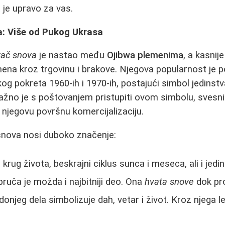
je upravo za vas.
a: Više od Pukog Ukrasa
tač snova
je nastao među
Ojibwa plemenima
, a kasnije
ena kroz trgovinu i brakove. Njegova popularnost je 
g pokreta 1960-ih i 1970-ih, postajući simbol jedinstva
žno je s poštovanjem pristupiti ovom simbolu, svesni
i njegovu površnu komercijalizaciju.
snova nosi duboko značenje:
krug života, beskrajni ciklus sunca i meseca, ali i jedi
ruča je možda i najbitniji deo. Ona
hvata snove
dok pr
donjeg dela simbolizuje dah, vetar i život. Kroz njega le