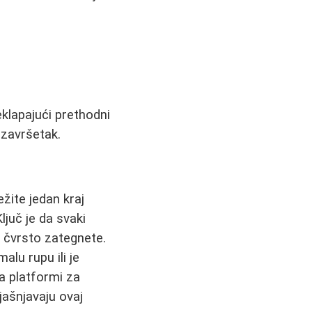
klapajući prethodni
i završetak.
ežite jedan kraj
ljuč je da svaki
i čvrsto zategnete.
alu rupu ili je
na platformi za
jašnjavaju ovaj