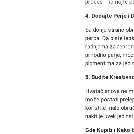
proces - nemojte od
4. Dodajte Perje i 
Sa donje strane obru
perca. Da biste lep
radnjama za repromat
prirodno perje, može
pigmentima za jedin
5. Budite Kreativni
Hvatač snova ne mor
može postati prel
koristite male obruč
nakit je uvek jedinst
Gde Kupiti i Kako 