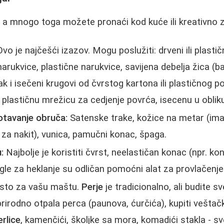
 a mnogo toga možete pronaći kod kuće ili kreativno z
vo je najčešći izazov. Mogu poslužiti: drveni ili plastič
arukvice, plastične narukvice, savijena debelja žica (b
k i isečeni krugovi od čvrstog kartona ili plastičnog p
u plastičnu mrežicu za cedjenje povrća, isecenu u oblik
otavanje obruča:
Satenske trake, kožice na metar (im
za nakit), vunica, pamučni konac, špagа.
:
Najbolje je koristiti čvrst, neelastičan konac (npr. kon
gle za heklanje su odličan pomoćni alat za provlačenje
sto za vašu maštu.
Perje
je tradicionalno, ali budite sv
irodno otpala perca (paunova, ćurčića), kupiti veštačka
erlice
, kamenčići, školjke sa mora, komadići stakla - s