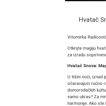
Hvatač Sn
Vitomirka Radicovi
Otkrijte magiju hvat
za izradu sopstven
Hvatač Snova: Mag
U tišini noći, iznad
očaravajući ručno r
domorodačkih kultur
samo ukras? Za mnog
harmonije. Ako ste i