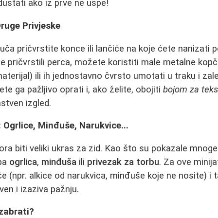
ustati ako iz prve ne uspe!
Druge Privjeske
ča pričvrstite konce ili lančiće na koje ćete nanizati per
še pričvrstili perca, možete koristiti male metalne kop
erijal) ili ih jednostavno čvrsto umotati u traku i zalep
te ga pažljivo oprati i, ako želite, obojiti
bojom za tekst
stven izgled.
: Ogrlice, Minđuše, Narukvice...
a biti veliki ukras za zid. Kao što su pokazale mnoge
epa
ogrlica
,
minđuša
ili
privezak za torbu
. Za ove minija
e (npr. alkice od narukvica, minđuše koje ne nosite) i 
ven i izaziva pažnju.
Izabrati?