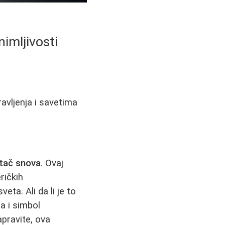
imljivosti
avljenja i savetima
tač snova
. Ovaj
ričkih
ta. Ali da li je to
a i simbol
apravite, ova