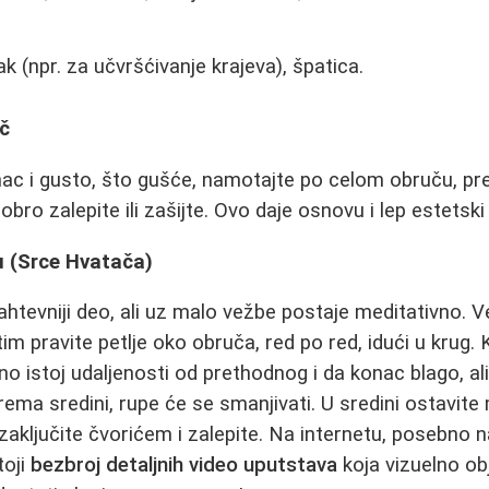
 (npr. za učvršćivanje krajeva), špаtica.
č
nac i gusto, što gušće, namotajte po celom obruču, pre
dobro zalepite ili zašijte. Ovo daje osnovu i lep estetsk
cu (Srce Hvatača)
ahtevniji deo, ali uz malo vežbe postaje meditativno. V
m pravite petlje oko obruča, red po red, idući u krug. K
no istoj udaljenosti od prethodnog i da konac blago, al
ma sredini, rupe će se smanjivati. U sredini ostavite m
 zaključite čvorićem i zalepite. Na internetu, posebno 
toji
bezbroj detaljnih video uputstava
koja vizuelno ob