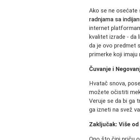
Ako se ne osećate 
radnjama sa indija
internet platforma
kvalitet izrade - da 
da je ovo predmet 
primerke koji imaju
Čuvanje i Negovan
Hvatač snova, pose
možete očistiti mek
Veruje se da bi ga 
ga izneti na svež va
Zaključak: Više od
Ono što čini priču 