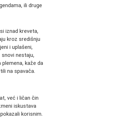
gendama, ili druge
isi iznad kreveta,
zaju kroz središnju
eni i uplašeni,
 snovi nestaju,
a plemena, kaže da
tili na spavača.
, već i ličan čin
azmeni iskustava
e pokazali korisnim.