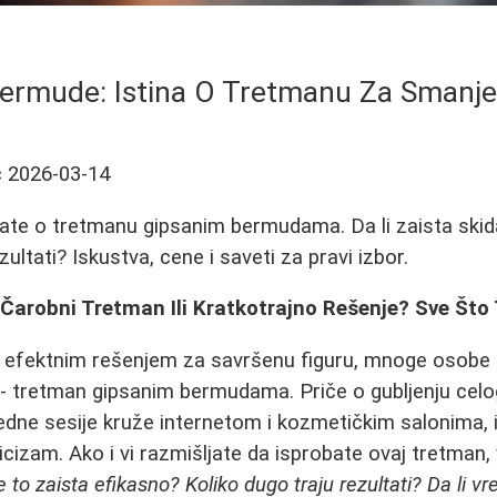
ermude: Istina O Tretmanu Za Smanj
ć
2026-03-14
ate o tretmanu gipsanim bermudama. Da li zaista skida
zultati? Iskustva, cene i saveti za pravi izbor.
Čarobni Tretman Ili Kratkotrajno Rešenje? Sve Što
i efektnim rešenjem za savršenu figuru, mnoge osobe 
 - tretman gipsanim bermudama. Priče o gubljenju celo
dne sesije kruže internetom i kozmetičkim salonima, iz
ticizam. Ako i vi razmišljate da isprobate ovaj tretman
je to zaista efikasno? Koliko dugo traju rezultati? Da li 