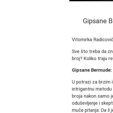
Gipsane B
Vitomirka Radicovi
Sve što treba da zn
broj? Koliko traju re
Gipsane Bermude: 
U potrazi za brzim 
intrigantnu metodu
broja nakon samo je
oduševljenje i skep
muče pitanja:
Da li 