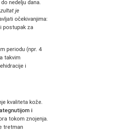
 do nedelju dana.
zultat je
vljati očekivanjima:
i postupak za
m periodu (npr. 4
sa takvim
hidracije i
je kvaliteta kože.
zategnutijom i
pora tokom znojenja.
se tretman