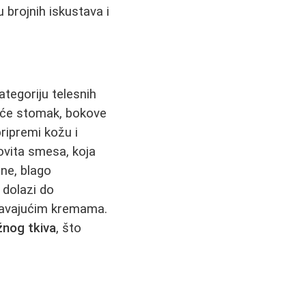
brojnih iskustava i
tegoriju telesnih
šće stomak, bokove
ripremi kožu i
novita smesa, koja
ne, blago
 dolazi do
žavajućim kremama.
žnog tkiva
, što