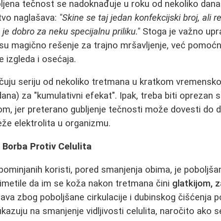
ubljena tečnost se nadoknađuje u roku od nekoliko dana
tvo naglašava:
"Skine se taj jedan konfekcijski broj, ali re
 je dobro za neku specijalnu priliku."
Stoga je važno upra
su magično rešenje za trajno mršavljenje, već pomoćn
 izgleda i osećaja.
čuju seriju od nekoliko tretmana u kratkom vremensko
na) za "kumulativni efekat". Ipak, treba biti oprezan 
om, jer preterano gubljenje tečnosti može dovesti do de
že elektrolita u organizmu.
Borba Protiv Celulita
ominjanih koristi, pored smanjenja obima, je poboljšan
metile da im se koža nakon tretmana čini
glatkijom, 
šava zbog poboljšane cirkulacije i dubinskog čišćenja 
kazuju na smanjenje vidljivosti celulita, naročito ako 