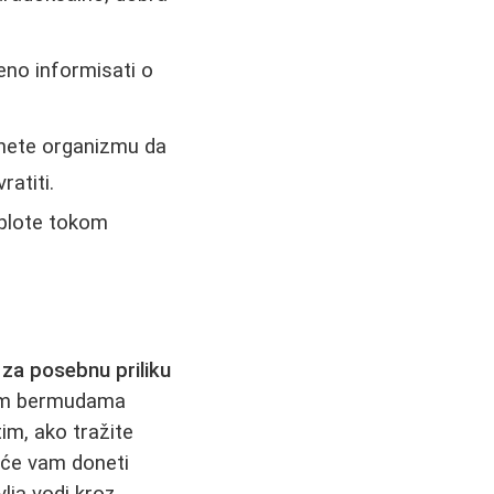
eno informisati o
nete organizmu da
ratiti.
oplote tokom
 za posebnu priliku
nim bermudama
im, ako tražite
e će vam doneti