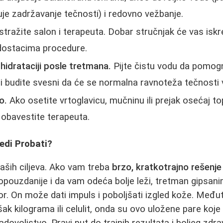
uje zadržavanje tečnosti) i redovno vežbanje.
stražite salon i terapeuta. Dobar stručnjak će vas iskr
dostacima procedure.
hidrataciji posle tretmana.
Pijte čistu vodu da pomog
li budite svesni da će se normalna ravnoteža tečnosti v
o.
Ako osetite vrtoglavicu, mučninu ili prejak osećaj t
obavestite terapeuta.
redi Probati?
aših ciljeva. Ako vam treba
brzo, kratkotrajno rešenje
pouzdanije i da vam odeća bolje leži, tretman gipsa
or. On može dati impuls i poboljšati izgled kože. Međut
šak kilograma ili celulit, onda su ovo uložene pare koj