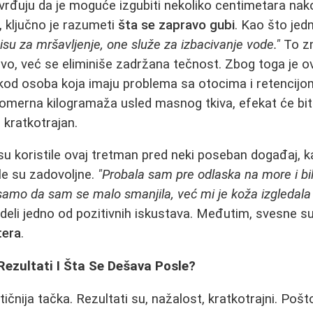
tvrđuju da je moguće izgubiti nekoliko centimetara na
 ključno je razumeti
šta se zapravo gubi
. Kao što jed
su za mršavljenje, one služe za izbacivanje vode."
To zn
o, već se eliminiše zadržana tečnost. Zbog toga je o
kod osoba koja imaju problema sa otocima i retencijo
komerna kilogramaža usled masnog tkiva, efekat će bi
o kratkotrajan.
 koristile ovaj tretman pred neki poseban događaj, kao
le su zadovoljne.
"Probala sam pre odlaska na more i bi
 samo da sam se malo smanjila, već mi je koža izgledala
 deli jedno od pozitivnih iskustava. Međutim, svesne su
tera
.
Rezultati I Šta Se Dešava Posle?
tičnija tačka. Rezultati su, nažalost, kratkotrajni. Po