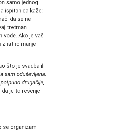
kon samo jednog
na ispitanica kaže:
ači da se ne
vaj tretman
m vode. Ako je vaš
ti znatno manje
 što je svadba ili
la sam oduševljena.
 potpuno drugačije,
 da je to rešenje
što se organizam