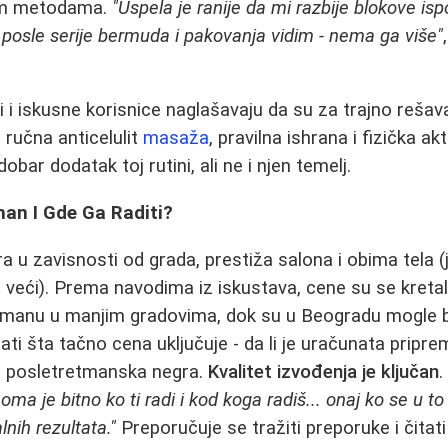
im metodama.
"Uspela je ranije da mi razbije blokove is
 posle serije bermuda i pakovanja vidim - nema ga više"
 i iskusne korisnice naglašavaju da su za trajno rešava
ručna anticelulit
masaža
, pravilna ishrana i fizička a
bar dodatak toj rutini, ali ne i njen temelj.
man I Gde Ga Raditi?
a u zavisnosti od grada, prestiža salona i obima tela (
i veći). Prema navodima iz iskustava, cene su se kreta
tmanu u manjim gradovima, dok su u Beogradu mogle bit
itati šta tačno cena uključuje - da li je uračunata prip
 i posletretmanska negra.
Kvalitet izvođenja je ključan
.
oma je bitno ko ti radi i kod koga radiš... onaj ko se u to
nih rezultata."
Preporučuje se tražiti preporuke i čitati