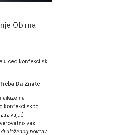
enje Obima
ju ceo konfekcijski
 Treba Da Znate
nailaze na
g konfekcijskog
azivajući i
, verovatno vas
vredi uloženog novca?