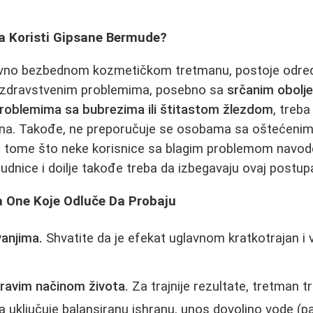
Da Koristi Gipsane Bermude?
ativno bezbednom kozmetičkom tretmanu, postoje odre
 zdravstvenim problemima, posebno sa
srčanim obolje
problemima sa bubrezima ili štitastom žlezdom
, treba
na. Takođe, ne preporučuje se osobama sa oštećenim
kos tome što neke korisnice sa blagim problemom navo
udnice i doilje takođe treba da izbegavaju ovaj postup
a One Koje Odluče Da Probaju
vanjima.
Shvatite da je efekat uglavnom kratkotrajan i 
ravim načinom života.
Za trajnije rezultate, tretman 
oja uključuje balansiranu ishranu, unos dovoljno vode (