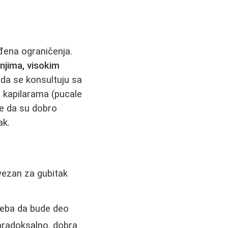
đena ograničenja.
njima, visokim
 da se konsultuju sa
 kapilarama (pucale
de da su dobro
ak.
vezan za gubitak
treba da bude deo
paradoksalno, dobra