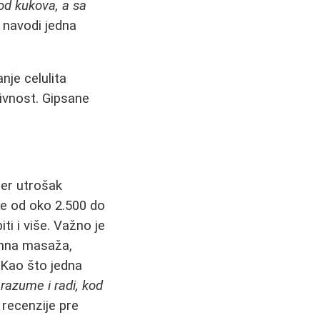
pod kukova, a sa
, navodi jedna
nje celulita
ktivnost. Gipsane
jer utrošak
le od oko 2.500 do
i i više. Važno je
remna masaža,
 Kao što jedna
 razume i radi, kod
 recenzije pre