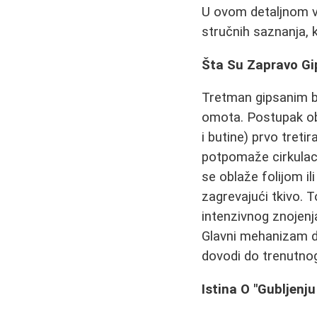
U ovom detaljnom vo
stručnih saznanja, 
Šta Su Zapravo Gi
Tretman gipsanim b
omota. Postupak ob
i butine) prvo tret
potpomaže cirkulacij
se oblaže folijom i
zagrevajući tkivo. 
intenzivnog znojen
Glavni mehanizam d
dovodi do trenutno
Istina O "Gubljenj