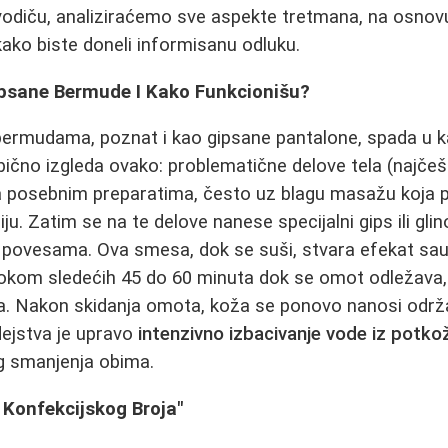
diču, analiziraćemo sve aspekte tretmana, na osnovu 
kako biste doneli informisanu odluku.
psane Bermude I Kako Funkcionišu?
ermudama, poznat i kao gipsane pantalone, spada u ka
ično izgleda ovako: problematične delove tela (najče
ira posebnim preparatima, često uz blagu masažu koja p
u. Zatim se na te delove nanese specijalni gips ili gli
li povesama. Ova smesa, dok se suši, stvara efekat sau
Tokom sledećih 45 do 60 minuta dok se omot odležava,
ja. Nakon skidanja omota, koža se ponovo nanosi odr
ejstva je upravo
intenzivno izbacivanje vode iz potko
g smanjenja obima.
u Konfekcijskog Broja"