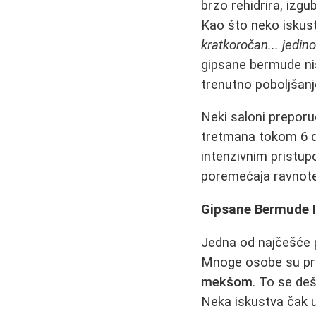
brzo rehidrira, izg
Kao što neko iskus
kratkoročan... jedino
gipsane bermude ni
trenutno poboljšanje
Neki saloni preporu
tretmana tokom 6 da
intenzivnim pristup
poremećaja ravnote
Gipsane Bermude I 
Jedna od najčešće p
Mnoge osobe su pri
mekšom
. To se de
Neka iskustva čak u