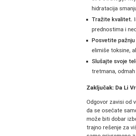
hidratacija smanj
Tražite kvalitet.
I
prednostima i ne
Posvetite pažnju 
elimiše toksine, a
Slušajte svoje tel
tretmana, odmah 
Zaključak: Da Li V
Odgovor zavisi od v
da se osećate samo
može biti dobar izb
trajno rešenje za vi