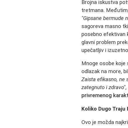
Brojna iskustva po
tretmana. Međutim,
"Gipsane bermude ni
sagoreva masno tkiv
posebno efektivan 
glavni problem pre
upečatljiv i izuzetn
Mnoge osobe koje su
odlazak na more, bi
Zaista efikasno, ne
zategnuto i zdravo"
,
privremenog karak
Koliko Dugo Traju 
Ovo je možda najkri