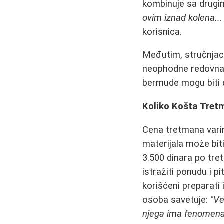
kombinuje sa drug
ovim iznad kolena...
korisnica.
Međutim, stručnjaci
neophodne redovna 
bermude mogu biti do
Koliko Košta Tret
Cena tretmana varir
materijala može bit
3.500 dinara po tre
istražiti ponudu i p
korišćeni preparati
osoba savetuje:
"Ve
njega ima fenomenal