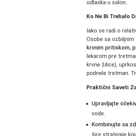
odlaska u salon.
Ko Ne Bi Trebalo 
Iako se radi o rel
Osobe sa ozbiljnim
krvnim pritiskom, 
lekarom pre tretma
krvne žilice), upr
podnele tretman. Tr
Praktični Saveti Z
Upravljajte očeki
vode.
Kombinujte sa zd
šire strategije k