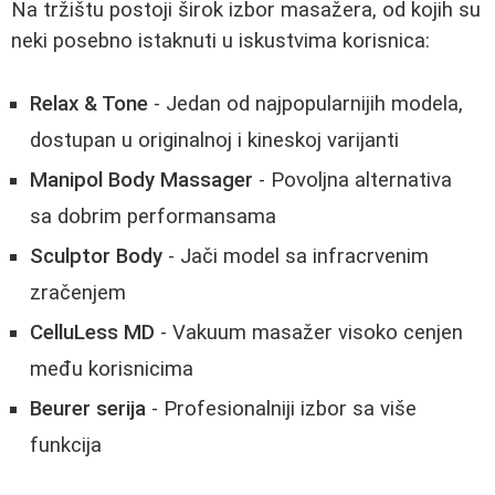
Na tržištu postoji širok izbor masažera, od kojih su
neki posebno istaknuti u iskustvima korisnica:
Relax & Tone
- Jedan od najpopularnijih modela,
dostupan u originalnoj i kineskoj varijanti
Manipol Body Massager
- Povoljna alternativa
sa dobrim performansama
Sculptor Body
- Jači model sa infracrvenim
zračenjem
CelluLess MD
- Vakuum masažer visoko cenjen
među korisnicima
Beurer serija
- Profesionalniji izbor sa više
funkcija