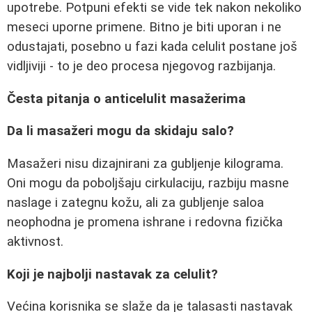
upotrebe. Potpuni efekti se vide tek nakon nekoliko
meseci uporne primene. Bitno je biti uporan i ne
odustajati, posebno u fazi kada celulit postane još
vidljiviji - to je deo procesa njegovog razbijanja.
Česta pitanja o anticelulit masažerima
Da li masažeri mogu da skidaju salo?
Masažeri nisu dizajnirani za gubljenje kilograma.
Oni mogu da poboljšaju cirkulaciju, razbiju masne
naslage i zategnu kožu, ali za gubljenje saloa
neophodna je promena ishrane i redovna fizička
aktivnost.
Koji je najbolji nastavak za celulit?
Većina korisnika se slaže da je talasasti nastavak