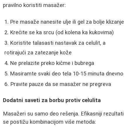
pravilno koristiti masažer:
Pre masaže nanesite ulje ili gel za bolje klizanje
Krećite se ka srcu (od kolena ka kukovima)
Koristite talasasti nastavak za celulit, a
rotirajući za zatezanje kože
Ne prelazite preko kičme i bubrega
Masiramte svaki deo tela 10-15 minuta dnevno
Pravite pauze da se masažer ne pregreva
Dodatni saveti za borbu protiv celulita
Masažeri su samo deo rešenja. Efikasniji rezultati
se postižu kombinacijom više metoda: