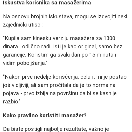
Iskustva korisnika sa masažerima
Na osnovu brojnih iskustava, mogu se izdvojiti neki
zajednički utisci:
"Kupila sam kinesku verziju masažera za 1300
dinara i odlično radi. Isti je kao original, samo bez
garancije. Koristim ga svaki dan po 15 minuta i
vidim poboljšanja."
"Nakon prve nedelje korišćenja, celulit mi je postao
još vidljiviji, ali sam pročitala da je to normalna
pojava - prvo izbija na površinu da bi se kasnije
razbio."
Kako pravilno koristiti masažer?
Da biste postigli najbolje rezultate, važno je