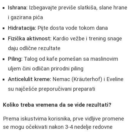
Ishrana:
Izbegavajte previše slatkiša, slane hrane
i gazirana pića
Hidratacija:
Pijte dosta vode tokom dana
Fizička aktivnost:
Kardio vežbe i trening snage
daju odlične rezultate
Piling:
Talog od kafe pomešan sa maslinovim
uljem čini odličan prirodni piling
Anticelulit kreme:
Nemac (Kräuterhof) i Eveline
su najčešće preporučivani preparati
Koliko treba vremena da se vide rezultati?
Prema iskustvima korisnika, prve vidljive promene
se mogu očekivati nakon 3-4 nedelje redovne