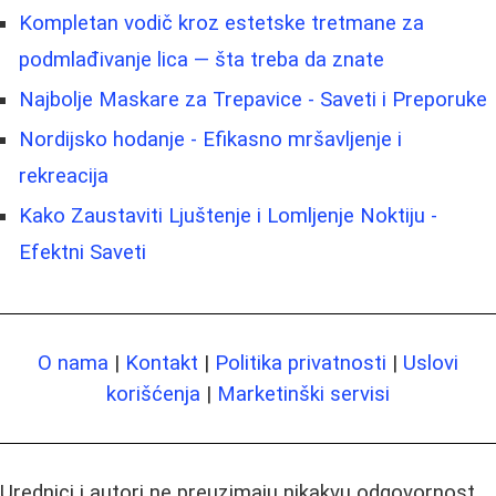
Kompletan vodič kroz estetske tretmane za
podmlađivanje lica — šta treba da znate
Najbolje Maskare za Trepavice - Saveti i Preporuke
Nordijsko hodanje - Efikasno mršavljenje i
rekreacija
Kako Zaustaviti Ljuštenje i Lomljenje Noktiju -
Efektni Saveti
O nama
|
Kontakt
|
Politika privatnosti
|
Uslovi
korišćenja
|
Marketinški servisi
Urednici i autori ne preuzimaju nikakvu odgovornost